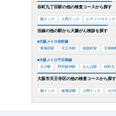
谷町九丁目駅
の
他の
検査コースから探す
脳ドック
人間ドック
レディースドック
沿線の他の駅から
大腸がん検診を
探す
■大阪メトロ谷町線
東梅田
駅
天王寺
駅
南森町
駅
天満橋
■大阪メトロ千日前線
玉川
駅
野田阪神
駅
なんば
駅
谷町九
大阪市天王寺区
の
他の
検査コースから探す
脳ドック
健康診断
人間ドック
その