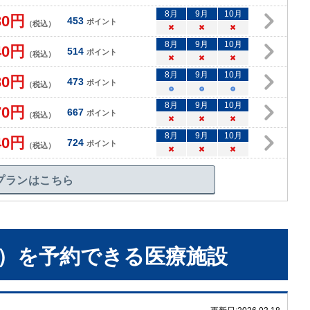
8
月
9
月
10
月
30
円
453
ポイント
（税込）
×
×
×
8
月
9
月
10
月
40
円
514
ポイント
（税込）
×
×
×
8
月
9
月
10
月
30
円
473
ポイント
（税込）
○
○
○
8
月
9
月
10
月
70
円
667
ポイント
（税込）
×
×
×
8
月
9
月
10
月
40
円
724
ポイント
（税込）
×
×
×
プランはこちら
）
を予約できる
医療施設