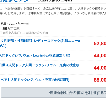
（大阪府 大阪市天王寺区）
は、「信頼の医療」を目指すべく、創立以来40年以上に亘り、人間ドックや宿泊ド
施いたしております。 永年積み重ねてきた高い健診技術、ノウハウと積極的に導入
・祝日・お盆・年末年始
/ 谷町九丁目駅
王寺区東高津町7-11大阪府教育会館5F
女性医師・技師対応】レディースドック(乳腺エコーo
52,8
がん)
44,0
間ドック(バリウム・Lox-index検査追加可能)
日帰り人間ドック人間ドック(バリウム・充実の検査項
44,0
88,0
ペア】人間ドック(バリウム・充実の検査項目)
健康保険組合の補助を利用する