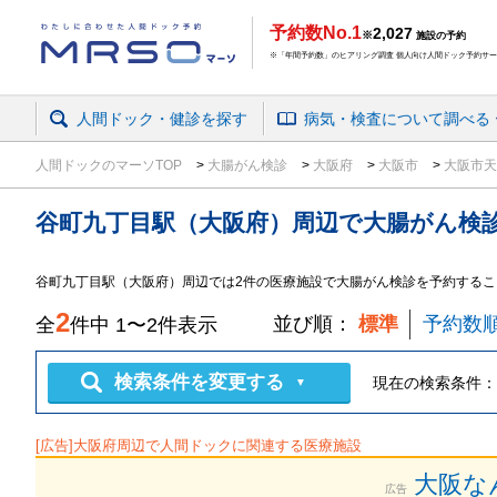
予約数No.1
2,027
※
施設の予約
※「年間予約数」のヒアリング調査 個人向け人間ドック予約サービ
人間ドック・健診を探す
病気・検査
について
調べる
人間ドックのマーソTOP
大腸がん検診
大阪府
大阪市
大阪市
谷町九丁目駅（大阪府）周辺
で
大腸がん検
谷町九丁目駅（大阪府）周辺では2件の医療施設で大腸がん検診を予約するこ
2
並び順：
標準
予約数
全
件中
1
〜
2
件表示
検索条件を変更する
現在の検索条件：
▼
[広告]
大阪府
周辺で人間ドックに関連する医療施設
大阪な
広告