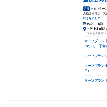
特徴
当センター
ん
検診を幅広く実
続きを読む▼
休診日:
日曜日
大阪上本町駅 
大阪府大阪市天
マーソプラン【
rマンモ・子宮
マーソプラン*人
マーソプラン*
目)
マーソプラン【