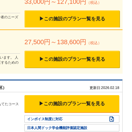
33,000
円～
127,100
円
（税込）
診者のニーズ
▶この施設のプラン一覧を見る
27,500
円～
138,600
円
（税込）
います。 人
▶この施設のプラン一覧を見る
正するための
区）
更新日:
2026.02.18
▶この施設のプラン一覧を見る
あてたコース
インボイス制度に対応
日本人間ドック学会機能評価認定施設