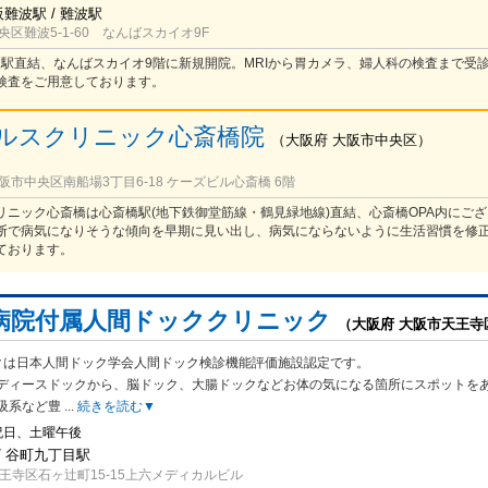
阪難波駅 / 難波駅
区難波5-1-60 なんばスカイオ9F
難波駅直結、なんばスカイオ9階に新規開院。MRIから胃カメラ、婦人科の検査まで受
検査をご用意しております。
ルスクリニック心斎橋院
（
大阪府
大阪市中央区
）
市中央区南船場3丁目6-18 ケーズビル心斎橋 6階
リニック心斎橋は心斎橋駅(地下鉄御堂筋線・鶴見緑地線)直結、心斎橋OPA内にござ
断で病気になりそうな傾向を早期に見い出し、病気にならないように生活習慣を修
ております。
病院付属人間ドッククリニック
（大阪府 大阪市天王寺
クは日本人間ドック学会人間ドック検診機能評価施設認定です。
ディースドッ
クから、脳ドック、大腸ドックなどお体の気になる箇所にスポットを
吸系など豊
...
続きを読む▼
祝日、土曜午後
/ 谷町九丁目駅
王寺区石ヶ辻町15-15上六メディカルビル