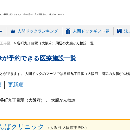
ス検索上位3サイト／22年11月～12月／調査会社：(株)ドゥ・ハウス
人間ドック
ランキング
人間ドックギフト券
法
天王寺区
谷町九丁目駅（大阪府）周辺の大腸がん検診一覧
診
が予約できる
医療施設
一覧
とができます。 人間ドックのマーソでは谷町九丁目駅（大阪府）周辺の大腸がん
順
更新順
谷町九丁目駅（大阪府） 、 大腸がん検診
んばクリニック
（
大阪府
大阪市中央区
）