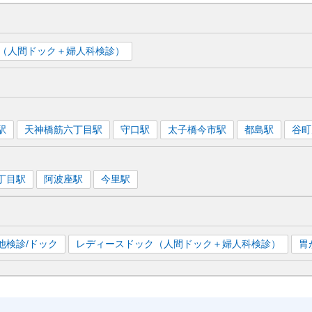
（人間ドック＋婦人科検診）
駅
天神橋筋六丁目
駅
守口
駅
太子橋今市
駅
都島
駅
谷町
丁目
駅
阿波座
駅
今里
駅
他検診/ドック
レディースドック（人間ドック＋婦人科検診）
胃