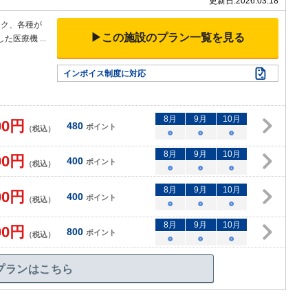
更新日:
2026.03.18
ック、各種が
▶この施設のプラン一覧を見る
した医療機
...
インボイス制度に対応
8
月
9
月
10
月
00
円
480
ポイント
（税込）
○
○
○
8
月
9
月
10
月
00
円
400
ポイント
（税込）
○
○
○
8
月
9
月
10
月
00
円
400
ポイント
（税込）
○
○
○
8
月
9
月
10
月
00
円
800
ポイント
（税込）
○
○
○
プランはこちら