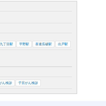
九丁目
駅
平野
駅
喜連瓜破
駅
出戸
駅
がん検診
子宮がん検診