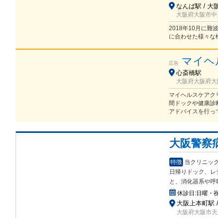
なんば駅 / 大
大阪府大阪市中央
2018年10月に
に合わせた様々な
マイヘ
広告
心斎橋駅
大阪府大阪府大阪
マイヘルスケアク
間ドックや健康診
アドバイスを行っ
大阪警察
特徴
当クリニッ
日帰りドック、レ
と、消化器系や呼
休診日:
日曜・
大阪上本町駅 
大阪府大阪市天