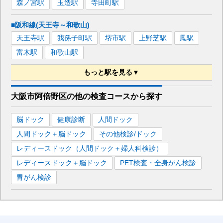
森ノ宮
駅
玉造
駅
寺田町
駅
■阪和線(天王寺～和歌山)
天王寺
駅
我孫子町
駅
堺市
駅
上野芝
駅
鳳
駅
富木
駅
和歌山
駅
もっと駅を見る▼
■近鉄南大阪線
大阪市阿倍野区
の
他の
検査コースから探す
大阪阿部野橋
駅
矢田
駅
高見ノ里
駅
河内松原
駅
脳ドック
健康診断
人間ドック
■大阪メトロ御堂筋線
人間ドック＋脳ドック
その他検診/ドック
新大阪
駅
梅田
駅
天王寺
駅
なんば
駅
淀屋橋
駅
レディースドック（人間ドック＋婦人科検診）
西中島南方
駅
江坂
駅
中津
駅
本町
駅
心斎橋
駅
レディースドック＋脳ドック
PET検査・全身がん検診
あびこ
駅
新金岡
駅
胃がん検診
■大阪メトロ谷町線
東梅田
駅
天王寺
駅
南森町
駅
天満橋
駅
天神橋筋六丁目
駅
守口
駅
太子橋今市
駅
都島
駅