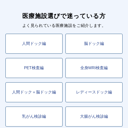
谷町九丁目
駅
平野
駅
喜連瓜破
駅
出戸
駅
医療施設選びで迷っている方
■阪堺電軌上町線
よく見られている医療施設をご紹介します。
天王寺駅前
駅
住吉
駅
人間ドック編
脳ドック編
PET検査編
全身MRI検査編
人間ドック＋脳ドック編
レディースドック編
乳がん検診編
大腸がん検診編