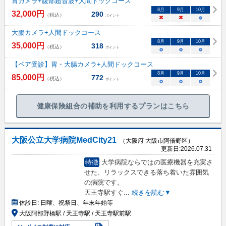
胃カメラ+腹部超音波+人間ドックコース
8
月
9
月
10
月
32,000
円
290
（税込）
ポイント
×
×
○
大腸カメラ+人間ドックコース
8
月
9
月
10
月
35,000
円
318
（税込）
ポイント
○
○
○
【ペア受診】胃・大腸カメラ+人間ドックコース
8
月
9
月
10
月
85,000
円
772
（税込）
ポイント
○
○
○
健康保険組合の補助を利用するプランはこちら
大阪公立大学病院MedCity21
（大阪府 大阪市阿倍野区）
更新日:
2026.07.31
特徴
大学病院ならではの医療機器を充実さ
せた、リラックスできる落ち着いた雰囲気
の病院です。
天王寺駅すぐ
...
続きを読む▼
休診日:
日曜、祝祭日、年末年始等
大阪阿部野橋駅 / 天王寺駅 / 天王寺駅前駅