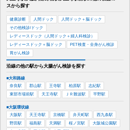
スから探す
健康診断
人間ドック
人間ドック＋脳ドック
その他検診/ドック
レディースドック（人間ドック＋婦人科検診）
レディースドック＋脳ドック
PET検査・全身がん検診
胃がん検診
沿線の他の駅から
大腸がん検診を
探す
■大和路線
奈良
駅
郡山
駅
王寺
駅
柏原
駅
志紀
駅
東部市場前
駅
天王寺
駅
ＪＲ難波
駅
平野
駅
■大阪環状線
大阪
駅
天王寺
駅
京橋
駅
弁天町
駅
西九条
駅
野田
駅
福島
駅
天満
駅
桜ノ宮
駅
大阪城公園
駅