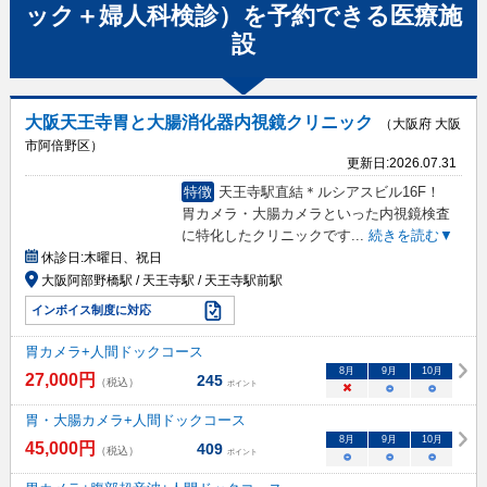
ック＋婦人科検診）
を予約できる
医療施
設
大阪天王寺胃と大腸消化器内視鏡クリニック
（大阪府 大阪
市阿倍野区）
更新日:
2026.07.31
特徴
天王寺駅直結＊ルシアスビル16F！
胃カメラ・大腸カメラといった内視鏡検査
に特化したクリニックです
...
続きを読む▼
休診日:
木曜日、祝日
大阪阿部野橋駅 / 天王寺駅 / 天王寺駅前駅
インボイス制度に対応
胃カメラ+人間ドックコース
8
月
9
月
10
月
27,000
円
245
（税込）
ポイント
×
○
○
胃・大腸カメラ+人間ドックコース
8
月
9
月
10
月
45,000
円
409
（税込）
ポイント
○
○
○