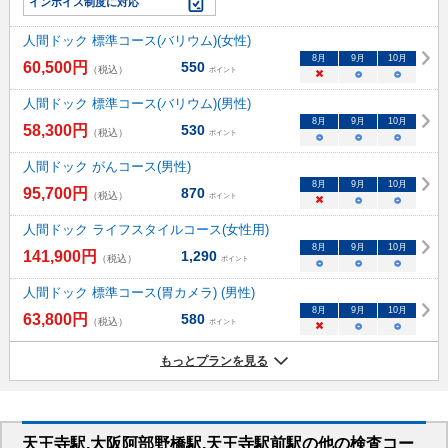
インボイス制度に対応
人間ドック 標準コース(バリウム)(女性)
8
月
9
月
10
月
60,500
円
550
（税込）
ポイント
×
○
○
人間ドック 標準コース(バリウム)(男性)
8
月
9
月
10
月
58,300
円
530
（税込）
ポイント
○
○
○
人間ドック がんコース(男性)
8
月
9
月
10
月
95,700
円
870
（税込）
ポイント
×
○
○
人間ドック ライフスタイルコース(女性用)
8
月
9
月
10
月
141,900
円
1,290
（税込）
ポイント
○
○
○
人間ドック 標準コース(胃カメラ) (男性)
8
月
9
月
10
月
63,800
円
580
（税込）
ポイント
×
○
○
もっとプランを見る
天王寺駅,大阪阿部野橋駅,天王寺駅前駅
の
他の
検査コー