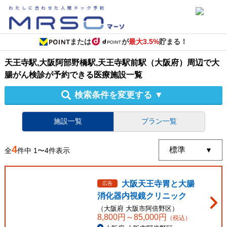
または
が
最大3.5%
貯まる！
天王寺駅,大阪阿部野橋駅,天王寺駅前駅（大阪府）周辺
で
大
腸がん検診
が予約できる
医療施設
一覧
検索条件を変更する
▼
施設一覧
プラン一覧
4
全
件中
1
〜
4
件表示
大阪天王寺胃と大腸
広告
消化器内視鏡クリニック
（
大阪府
大阪市阿倍野区
）
8,800
円～
85,000
円
（税込）