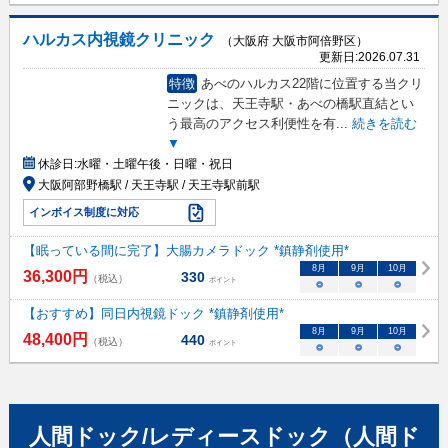
ハルカス内視鏡クリニック
（大阪府 大阪市阿倍野区）
更新日:
2026.07.31
特徴
あべのハルカス22階に位置する当クリ
ニックは、天王寺駅・あべの橋駅直結とい
う最高のアクセス利便性を有
...
続きを読む
▼
休診日:
水曜・土曜午後・日曜・祝日
大阪阿部野橋駅 / 天王寺駅 / 天王寺駅前駅
インボイス制度に対応
【眠っている間に完了】大腸カメラドック *鎮静剤使用*
8
月
9
月
10
月
36,300
円
330
（税込）
ポイント
○
○
○
【おすすめ】同日内視鏡ドック *鎮静剤使用*
8
月
9
月
10
月
48,400
円
440
（税込）
ポイント
○
○
○
人間ドック/レディースドック（人間ド