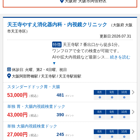
大阪府 大阪市阿倍野区
天王寺やすえ消化器内科・内視鏡クリニック
（大阪府 大阪
市天王寺区）
更新日:
2026.07.31
特徴
天王寺駅７番出口から徒歩1分。
ワンフロアで全ての検査が可能です。
AIや拡大内視鏡など最新シス
...
続きを読む
▼
休診日:
火曜、第2・4日曜、祝日
大阪阿部野橋駅 / 天王寺駅 / 天王寺駅前駅
スタンダードドック胃・大腸
8
月
9
月
10
月
53,000
円
481
（税込）
ポイント
○
○
○
単独 胃・大腸内視鏡検査ドック
8
月
9
月
10
月
43,000
円
390
（税込）
ポイント
○
○
○
単独 大腸内視鏡検査ドック
8
月
9
月
10
月
27,000
円
245
（税込）
ポイント
○
○
○