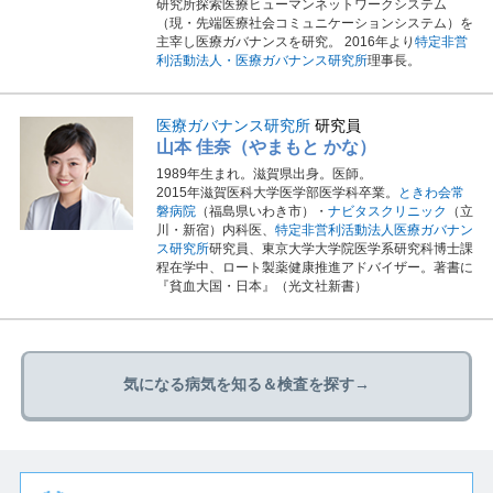
研究所探索医療ヒューマンネットワークシステム
（現・先端医療社会コミュニケーションシステム）を
主宰し医療ガバナンスを研究。 2016年より
特定非営
利活動法人・医療ガバナンス研究所
理事長。
医療ガバナンス研究所
研究員
山本 佳奈（やまもと かな）
1989年生まれ。滋賀県出身。医師。
2015年滋賀医科大学医学部医学科卒業。
ときわ会常
磐病院
（福島県いわき市）・
ナビタスクリニック
（立
川・新宿）内科医、
特定非営利活動法人医療ガバナン
ス研究所
研究員、東京大学大学院医学系研究科博士課
程在学中、ロート製薬健康推進アドバイザー。著書に
『貧血大国・日本』（光文社新書）
気になる病気を知る＆検査を探す→