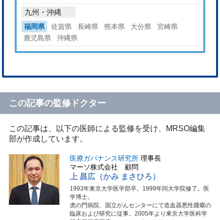
九州・沖縄
福岡県
佐賀県
長崎県
熊本県
大分県
宮崎県
鹿児島県
沖縄県
この記事の監修ドクター
この記事は、以下の医師による監修を受け、MRSO編集
部が作成しています。
医療ガバナンス研究所
理事長
マーソ株式会社 顧問
上 昌広（かみ まさひろ）
1993年東京大学医学部卒。1999年同大学院修了。医
学博士。
虎の門病院、国立がんセンターにて造血器悪性腫瘍の
臨床および研究に従事。2005年より東京大学医科学