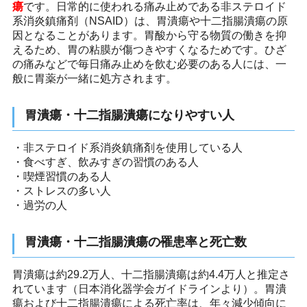
瘍
です。日常的に使われる痛み止めである非ステロイド
系消炎鎮痛剤（NSAID）は、胃潰瘍や十二指腸潰瘍の原
因となることがあります。胃酸から守る物質の働きを抑
えるため、胃の粘膜が傷つきやすくなるためです。ひざ
の痛みなどで毎日痛み止めを飲む必要のある人には、一
般に胃薬が一緒に処方されます。
胃潰瘍・十二指腸潰瘍になりやすい人
・非ステロイド系消炎鎮痛剤を使用している人
・食べすぎ、飲みすぎの習慣のある人
・喫煙習慣のある人
・ストレスの多い人
・過労の人
胃潰瘍・十二指腸潰瘍の罹患率と死亡数
胃潰瘍は約29.2万人、十二指腸潰瘍は約4.4万人と推定さ
れています（日本消化器学会ガイドラインより）。胃潰
瘍および十二指腸潰瘍による死亡率は、年々減少傾向に