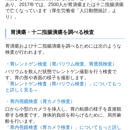
あり、2017年では、2500人が胃潰瘍または十二指腸潰瘍
で亡くなっています（厚生労働省「人口動態統計」よ
り）。
胃潰瘍・十二指腸潰瘍を調べる検査
胃潰瘍および十二指腸潰瘍を調べるためには次のような
検査が行われます。
胃レントゲン検査（胃バリウム検査、胃透視検査）
バリウムを飲んだ状態でレントゲン撮影を行う検査で
す。胃の形や表面の様子を撮影します。
「胃レントゲン検査（胃バリウム検査）」についてもっ
と詳しく見る→
胃内視鏡検査（胃カメラ検査）
口から小型のカメラを挿入し、胃の粘膜の様子を直接観
察する検査です。身体的負担を和らげるために、局所麻
酔を行います。
「胃内視鏡検査（胃カメラ検査）」についてもっと詳し