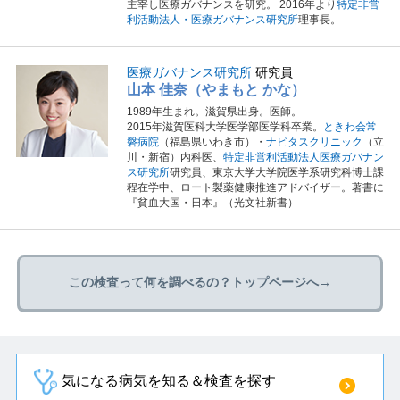
主宰し医療ガバナンスを研究。 2016年より
特定非営
利活動法人・医療ガバナンス研究所
理事長。
医療ガバナンス研究所
研究員
山本 佳奈（やまもと かな）
1989年生まれ。滋賀県出身。医師。
2015年滋賀医科大学医学部医学科卒業。
ときわ会常
磐病院
（福島県いわき市）・
ナビタスクリニック
（立
川・新宿）内科医、
特定非営利活動法人医療ガバナン
ス研究所
研究員、東京大学大学院医学系研究科博士課
程在学中、ロート製薬健康推進アドバイザー。著書に
『貧血大国・日本』（光文社新書）
この検査って何を調べるの？トップページへ→
気になる病気を知る＆検査を探す