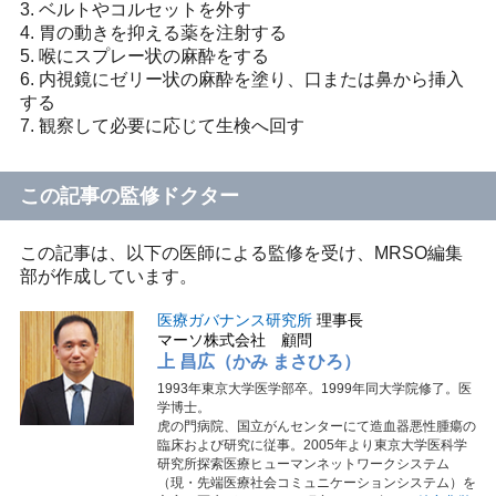
3. ベルトやコルセットを外す
4. 胃の動きを抑える薬を注射する
5. 喉にスプレー状の麻酔をする
6. 内視鏡にゼリー状の麻酔を塗り、口または鼻から挿入
する
7. 観察して必要に応じて生検へ回す
この記事の監修ドクター
この記事は、以下の医師による監修を受け、MRSO編集
部が作成しています。
医療ガバナンス研究所
理事長
マーソ株式会社 顧問
上 昌広（かみ まさひろ）
1993年東京大学医学部卒。1999年同大学院修了。医
学博士。
虎の門病院、国立がんセンターにて造血器悪性腫瘍の
臨床および研究に従事。2005年より東京大学医科学
研究所探索医療ヒューマンネットワークシステム
（現・先端医療社会コミュニケーションシステム）を