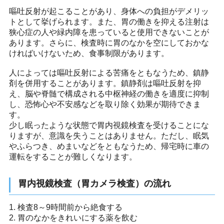
嘔吐反射が起こることがあり、身体への負担がデメリッ
トとして挙げられます。また、胃の働きを抑える注射は
狭心症の人や緑内障を患っていると使用できないことが
あります。さらに、検査時に胃のなかを空にしておかな
ければいけないため、食事制限があります。
人によっては嘔吐反射による苦痛をともなうため、鎮静
剤を併用することがあります。鎮静剤は嘔吐反射を抑
え、脳や脊髄で構成される中枢神経の働きを適度に抑制
し、恐怖心や不安感などを取り除く効果が期待できま
す。
少し眠ったような状態で胃内視鏡検査を受けることにな
りますが、意識を失うことはありません。ただし、眠気
やふらつき、めまいなどをともなうため、帰宅時に車の
運転をすることが難しくなります。
胃内視鏡検査（胃カメラ検査）の流れ
1. 検査8～9時間前から絶食する
2. 胃のなかをきれいにする薬を飲む