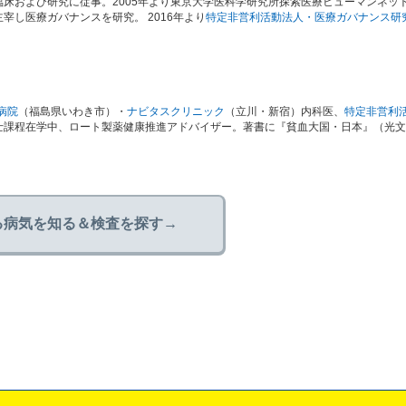
床および研究に従事。2005年より東京大学医科学研究所探索医療ヒューマンネッ
し医療ガバナンスを研究。 2016年より
特定非営利活動法人・医療ガバナンス研
病院
（福島県いわき市）・
ナビタスクリニック
（立川・新宿）内科医、
特定非営利
士課程在学中、ロート製薬健康推進アドバイザー。著書に『貧血大国・日本』（光文
る病気を知る＆検査を探す→