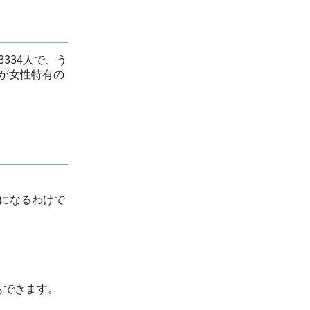
334人で、う
合が女性特有の
値になるわけで
もできます。