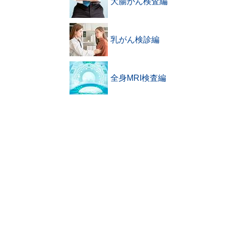
大腸がん検査編
乳がん検診編
全身MRI検査編