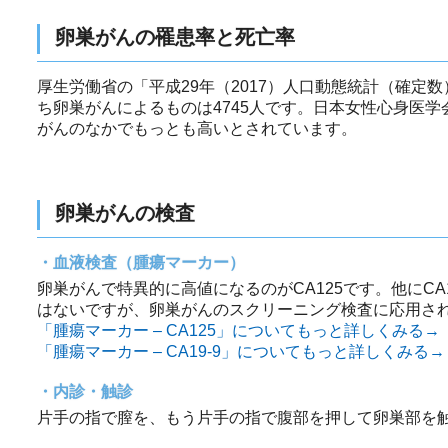
卵巣がんの罹患率と死亡率
厚生労働省の「平成29年（2017）人口動態統計（確定
ち卵巣がんによるものは4745人です。日本女性心身医学
がんのなかでもっとも高いとされています。
卵巣がんの検査
血液検査（腫瘍マーカー）
卵巣がんで特異的に高値になるのがCA125です。他にC
はないですが、卵巣がんのスクリーニング検査に応用さ
「腫瘍マーカー – CA125」についてもっと詳しくみる→
「腫瘍マーカー – CA19-9」についてもっと詳しくみる→
内診・触診
片手の指で膣を、もう片手の指で腹部を押して卵巣部を