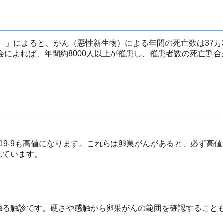
数）」によると、がん（悪性新生物）による年間の死亡数は37万3
会によれば、年間約8000人以上が罹患し、罹患者数の死亡割
A19-9も高値になります。これらは卵巣がんがあると、必ず高
れています。
触る触診です。硬さや感触から卵巣がんの範囲を確認すること