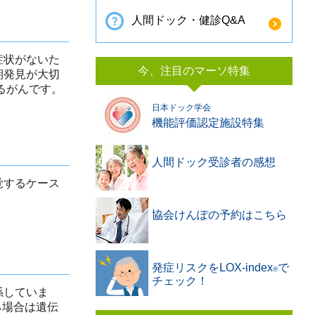
人間ドック・健診Q&A
症状がないた
今、注目のマーソ特集
期発見が大切
るがんです。
日本ドック学会
機能評価認定施設特集
人間ドック受診者の感想
覚するケース
協会けんぽの予約はこちら
発症リスクをLOX-index
で
®️
チェック！
係していま
る場合は遺伝