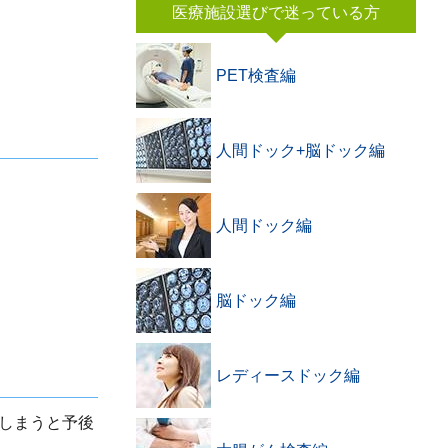
医療施設選びで迷っている方
PET検査編
人間ドック+脳ドック編
人間ドック編
脳ドック編
レディースドック編
しまうと予後