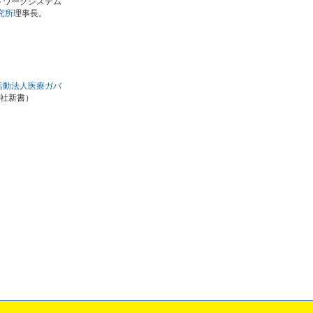
トワークシステム
究所
理事長。
活動法人医療ガバ
社新書）