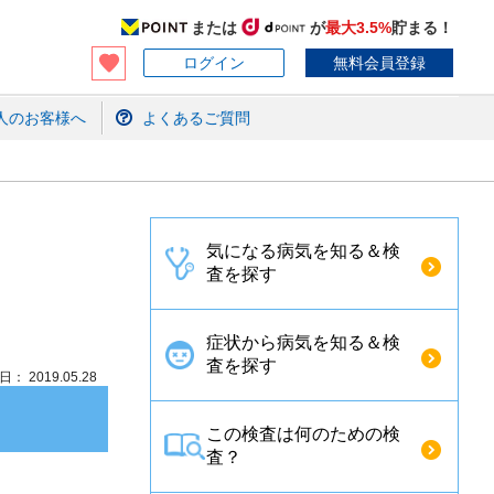
または
が
最大3.5%
貯まる！
ログイン
無料会員登録
人のお客様へ
よくあるご質問
気になる病気を知る＆検
査を探す
症状から病気を知る＆検
査を探す
： 2019.05.28
この検査は何のための検
査？