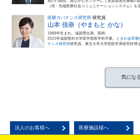
虎の門病院、国立がんセンターにて造血器悪性腫瘍の臨
（現・先端医療社会コミュニケーションシステム）を主宰
医療ガバナンス研究所
研究員
山本 佳奈（やまもと かな）
1989年生まれ。滋賀県出身。医師。
2015年滋賀医科大学医学部医学科卒業。
ときわ会常磐
ナンス研究所
研究員、東京大学大学院医学系研究科博
気にな
法人のお客様へ
医療施設様へ