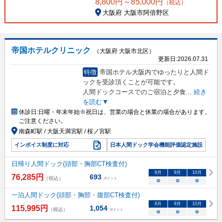
8,800
円～
85,000
円
（税込）
大阪府 大阪市阿倍野区
帝国ホテルクリニック
（大阪府 大阪市北区）
更新日:
2026.07.31
特徴
帝国ホテル大阪内でゆったりと人間ド
ックを受診頂くことが可能です。
人間ドックコースでのご宿泊と夕食
...
続き
を読む▼
休診日:
日曜・年末年始※祝日は、営業の場合と休業の場合があります。
ご注意ください。
南森町駅 / 大阪天満宮駅 / 桜ノ宮駅
インボイス制度に対応
日本人間ドック学会機能評価認定施設
日帰り人間ドック(頭部・胸部CT検査付)
8
月
9
月
10
月
76,285
円
693
（税込）
ポイント
○
○
○
一泊人間ドック(頭部・胸部・腹部CT検査付)
8
月
9
月
10
月
115,995
円
1,054
（税込）
ポイント
○
○
○