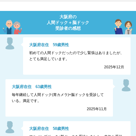
大阪府
の
人間ドック＋脳ドック
受診者の感想
大阪府
在住
59
歳
男性
初めての人間ドックだったので少し緊張はありましたが、
とても満足しています。
2025年12月
大阪府
在住
63
歳
男性
毎年継続して人間ドック(胃カメラ)+脳ドックを受診して
いる。満足です。
2025年11月
大阪府
在住
58
歳
男性