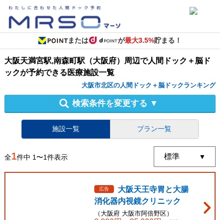
または
が
最大3.5%
貯まる！
大阪天満宮駅,南森町駅（大阪府）周辺
で
人間ドック＋脳ド
ック
が予約できる
医療施設
一覧
大阪市北区の人間ドック＋脳ドックランキング
検索条件を変更する
▼
施設一覧
プラン一覧
1
全
件中
1
〜
1
件表示
大阪天王寺胃と大腸
広告
消化器内視鏡クリニック
（
大阪府
大阪市阿倍野区
）