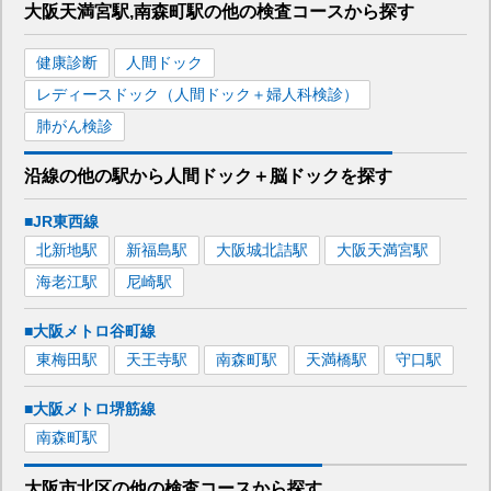
大阪天満宮駅,南森町駅
の
他の
検査コースから探す
健康診断
人間ドック
レディースドック（人間ドック＋婦人科検診）
肺がん検診
沿線の他の駅から
人間ドック＋脳ドックを
探す
■JR東西線
北新地
駅
新福島
駅
大阪城北詰
駅
大阪天満宮
駅
海老江
駅
尼崎
駅
■大阪メトロ谷町線
東梅田
駅
天王寺
駅
南森町
駅
天満橋
駅
守口
駅
■大阪メトロ堺筋線
南森町
駅
大阪市北区
の
他の
検査コースから探す