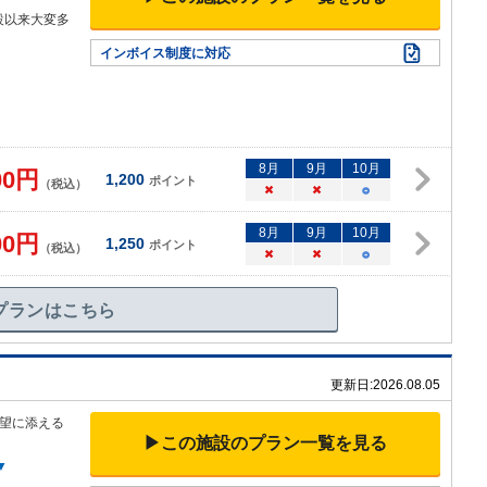
設以来大変多
インボイス制度に対応
8
月
9
月
10
月
00
円
1,200
ポイント
（税込）
×
×
○
8
月
9
月
10
月
00
円
1,250
ポイント
（税込）
×
×
○
プランはこちら
更新日:
2026.08.05
望に添える
▶この施設のプラン一覧を見る
▼