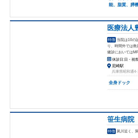
能、脂質、膵機
医療法人
特徴
当院は10の
り、時間外では救
健診においてはM
休診日:
日・祝
尼崎駅
兵庫県昭和通4-
全身ドック
笹生病院
特徴
夙川近く、