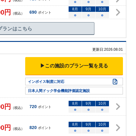
（税込）
○
○
○
8
月
9
月
10
月
00
円
690
ポイント
（税込）
○
○
○
プランはこちら
更新日:
2026.08.01
▶この施設のプラン一覧を見る
インボイス制度に対応
日本人間ドック学会機能評価認定施設
8
月
9
月
10
月
00
円
720
ポイント
（税込）
○
○
○
8
月
9
月
10
月
00
円
820
ポイント
（税込）
○
○
○