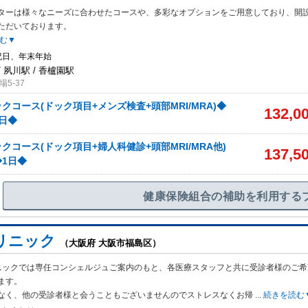
ターは様々なニーズに合わせたコ
ースや、多彩なオプションをご用意しており、開
ただいております。
む▼
祝日、年末年始
 夙川駅 / 香櫨園駅
5-37
クコース(ドック項目+メンズ検査+頭部MRI/MRA)◆
132,0
日◆
クコース(ドック項目+婦人科健診+頭部MRI/MRA他)
137,5
1日◆
健康保険組合の補助を利用する
リニック
（大阪府 大阪市福島区）
ニックでは専任コンシェルジュご案内のもと、各医療スタッフと共に受診者様のご希
ます。
なく、他の受診者様と会うこともございませんのでストレスなくお帰
...
続きを読む