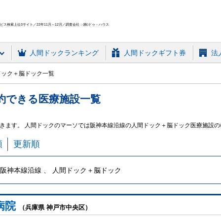
ス検索上位3サイト／22年11月～12月／調査会社：(株)ドゥ・ハウス
人間ドック
ランキング
人間ドックギフト券
法
ドック＋脳ドック一覧
約できる
医療施設
一覧
きます。 人間ドックのマーソでは阪神本線沿線の人間ドック＋脳ドック医療施設の
順
更新順
阪神本線沿線 、 人間ドック＋脳ドック
病院
（兵庫県 神戸市中央区）