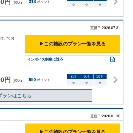
00
円
318
ポイント
（税込）
○
○
○
更新日:
2026.07.31
け付けてお
▶この施設のプラン一覧を見る
インボイス制度に対応
8
月
9
月
10
月
00
円
950
ポイント
（税込）
○
○
○
プランはこちら
更新日:
2026.01.30
▶この施設のプラン一覧を見る