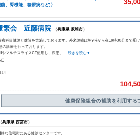
35,0
能、腎機能、糖尿病など)〉
豊繁会 近藤病院
（兵庫県 尼崎市）
診療科目健診と健診を実施しております。外来診療は朝9時から夜19時30分まで受
急の診療を行っております。
RIやマルチスライスCT使用し、疾患、
...
続きを読む▼
祭日
114
104,5
健康保険組合の補助を利用する
（兵庫県 西宮市）
閑静な住宅街にある健診センターです。