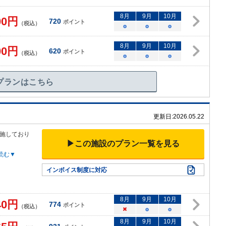
8
月
9
月
10
月
00
円
720
ポイント
（税込）
○
○
○
8
月
9
月
10
月
00
円
620
ポイント
（税込）
○
○
○
プランはこちら
更新日:
2026.05.22
施しており
▶この施設のプラン一覧を見る
読む▼
インボイス制度に対応
8
月
9
月
10
月
40
円
774
ポイント
（税込）
×
○
○
8
月
9
月
10
月