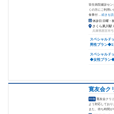
笹生病院健診セン
くの方にご利用い
食事付
...
続きを読
休診日:
日曜・
さくら夙川駅 /
兵庫県西宮市弓場
スペシャルドッ
男性プラン◆1
スペシャルドッ
◆女性プラン◆
寛友会ク
特徴
寬友会クリ
よう
対応しており
また、待ち時間が