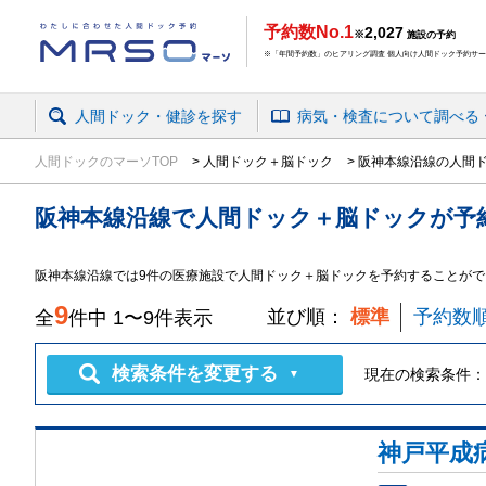
予約数No.1
2,027
※
施設の予約
※「年間予約数」のヒアリング調査 個人向け人間ドック予約サービ
人間ドック・健診を探す
病気・検査
について
調べる
人間ドックのマーソTOP
人間ドック＋脳ドック
阪神本線沿線の人間
阪神本線沿線
で
人間ドック＋脳ドック
が予
阪神本線沿線では9件の医療施設で人間ドック＋脳ドックを予約することがで
9
並び順：
標準
予約数
全
件中
1
〜
9
件表示
検索条件を変更する
現在の検索条件：
▼
神戸平成