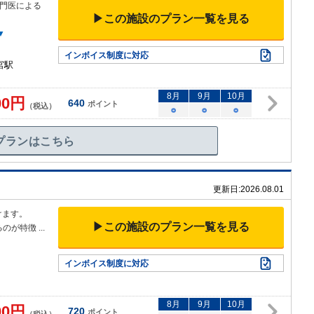
門医による
▶この施設のプラン一覧を見る
▼
インボイス制度に対応
宮駅
8
月
9
月
10
月
00
円
640
ポイント
（税込）
○
○
○
プランはこちら
更新日:
2026.08.01
けます。
▶この施設のプラン一覧を見る
るのが特徴
...
インボイス制度に対応
8
月
9
月
10
月
00
円
720
ポイント