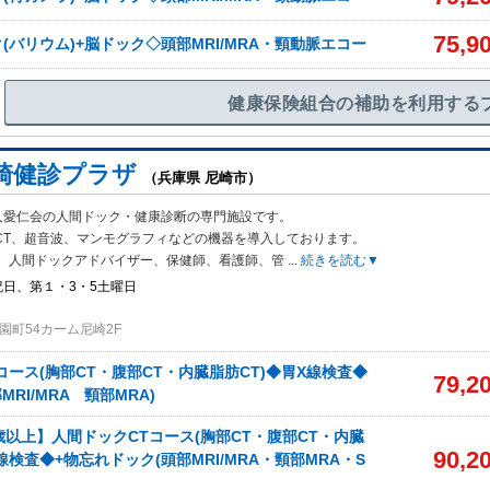
75,9
(バリウム)+脳ドック◇頭部MRI/MRA・頸動脈エコー
健康保険組合の補助を利用する
崎健診プラザ
（兵庫県 尼崎市）
人愛仁会の人間ドック・健康診断の専門施設です。
CT、超音波、マンモグ
ラフィなどの機器を導入しております。
、人間ドックアドバイザー、保健師、看護師、管
...
続きを読む▼
祝日、第１・3・5土曜日
園町54カーム尼崎2F
コース(胸部CT・腹部CT・内臓脂肪CT)◆胃X線検査◆
79,2
MRI/MRA 頸部MRA)
歳以上】人間ドックCTコース(胸部CT・腹部CT・内臓
90,2
線検査◆+物忘れドック(頭部MRI/MRA・頸部MRA・S