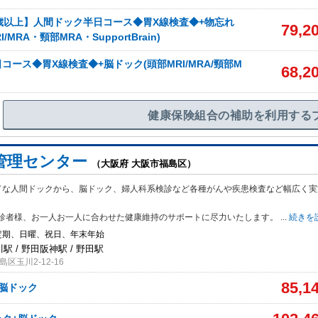
歳以上】人間ドック半日コース◆胃X線検査◆+物忘れ
79,2
/MRA・頸部MRA・SupportBrain)
コース◆胃X線検査◆+脳ドック(頭部MRI/MRA/頸部M
68,2
健康保険組合の補助を利用する
管理センター
（大阪府 大阪市福島区）
ドな人間ドックから、脳ドック、婦人科系検診など各種がんや疾患検査など幅広く実
診者様、お一人お一人に合わせた健康維持のサポートに尽力いたします。
...
続きを
定期、日曜、祝日、年末年始
川駅 / 野田阪神駅 / 野田駅
区玉川2-12-16
85,1
脳ドック