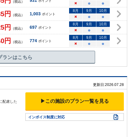
65
円
931
ポイント
（税込）
×
○
○
8
月
9
月
10
月
85
円
1,003
ポイント
（税込）
×
○
○
8
月
9
月
10
月
25
円
697
ポイント
（税込）
×
○
○
8
月
9
月
10
月
40
円
774
ポイント
（税込）
×
○
○
プランはこちら
更新日:
2026.07.28
▶この施設のプラン一覧を見る
に配慮した
インボイス制度に対応