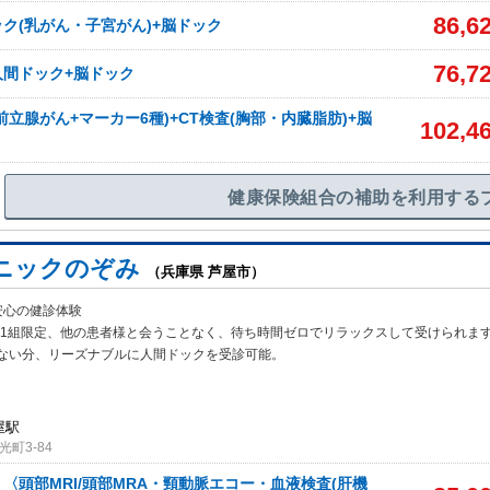
86,6
ク(乳がん・子宮がん)+脳ドック
76,7
人間ドック+脳ドック
前立腺がん+マーカー6種)+CT検査(胸部・内臓脂肪)+脳
102,4
健康保険組合の補助を利用する
ニックのぞみ
（兵庫県 芦屋市）
安心の健診体験
1日1組限定、他の患者様と会うことなく、待ち時間ゼロで
リラックスして受けられま
ない分、リーズナブルに人間ドックを受診可能。
屋駅
町3-84
〈頭部MRI/頭部MRA・頸動脈エコー・血液検査(肝機