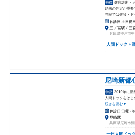
特徴
健康診断・
結果
の判定が重要
当院では健診・ド
休診日:
土日祝
三ノ宮駅 / 三
兵庫県神戸市中
人間ドック +
尼崎新都
特徴
2010年
人間ドックをはじ
続きを読む▼
休診日:
日曜・
尼崎駅
兵庫県尼崎市潮江1
一日人間ドック