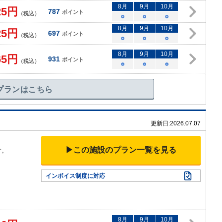
8
月
9
月
10
月
25
円
787
ポイント
（税込）
○
○
○
8
月
9
月
10
月
25
円
697
ポイント
（税込）
○
○
○
8
月
9
月
10
月
65
円
931
ポイント
（税込）
○
○
○
プランはこちら
更新日:
2026.07.07
▶この施設のプラン一覧を見る
す。
インボイス制度に対応
8
月
9
月
10
月