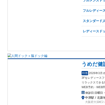
フルメンズドッ
フルレディー
スタンダード
レディースド
うめだ健
特徴
2026年3
3Fをレディース
リラックスできる
WEB予約・WEB
休診日:
日曜日
中津駅 / 北新地
大阪府大深町2-