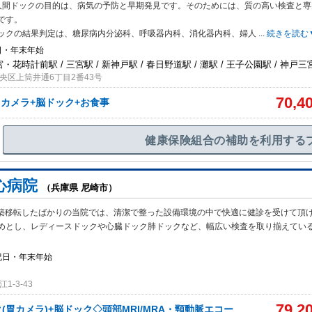
人間ドックの目的は、病気の予防と早期発見です。そのためには、質の高い検査と専
です。
ックの結果判定は、糖尿病内分泌科、呼吸器内科、消化器内科、婦人
...
続きを読む
日・年末年始
宮・花時計前駅 / 三宮駅 / 新神戸駅 / 春日野道駅 / 灘駅 / 王子公園駅 / 神戸三
央区上筒井通6丁目2番43号
70,4
胃カメラ+脳ドック+お食事
健康保険組合の補助を利用する
心病院
（兵庫県 尼崎市）
に新築移転したばかりの当院では、清潔で整った設備環境の中で快適に健診を受けて頂
めとし、レディースドックや心臓ドック肺ドックなど、幅広い検査を取り揃えてい
祝日・年末年始
-3-43
79,2
(胃カメラ)+脳ドック◇頭部MRI/MRA・頸動脈エコー