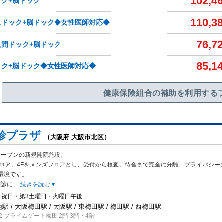
102,4
ク+脳ドック
110,3
スドック+脳ドック◆女性医師対応◆
76,7
人間ドック+脳ドック
85,1
ック+脳ドック◆女性医師対応◆
健康保険組合の補助を利用する
診プラザ
（大阪府 大阪市北区）
月オープンの新規開院施設。
フロア、4Fをメンズフロアとし、受付から検
査、待合まで完全に分離。プライバシー
環境です。
問診に
...
続きを読む▼
・祝日・第3土曜日・火曜日午後
駅 / 大阪梅田駅 / 大阪駅 / 東梅田駅 / 梅田駅 / 西梅田駅
2 プライムゲート梅田 2階 3階・4階