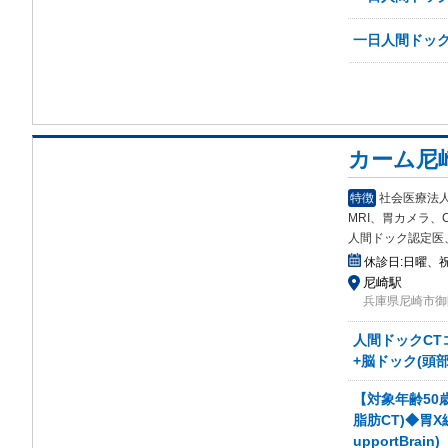
一日人間ドック
カーム尼
特徴
社会医療法
MRI、胃カメラ、
人間ドック認定医
休診日:
日曜、
尼崎駅
兵庫県尼崎市御
人間ドックCT
+脳ドック(頭部
【対象年齢50
脂肪CT)◆胃X
upportBrain)