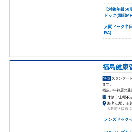
【対象年齢50
ドック(頭部MRI
人間ドック半日
RA)
福島健康
特徴
スタンダー
ます
。
幅広い年齢層の受
休診日:
土曜不
海老江駅 / 玉
大阪府大阪市福島
メンズドック+