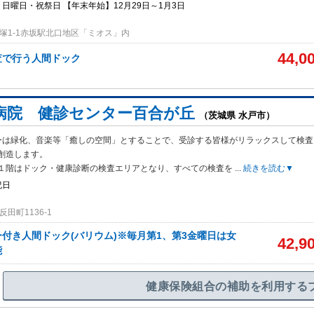
日曜日・祝祭日 【年末年始】12月29日～1月3日
塚1-1赤坂駅北口地区「ミオス」内
44,0
査で行う人間ドック
病院 健診センター百合が丘
（茨城県 水戸市）
ーは緑化、音楽等「癒しの空間」とすることで、受診する皆様がリラックスして検査
創造します。
１階はドック・健康診断の検査エリアとなり、すべての検査を
...
続きを読む▼
祝日
田町1136-1
付き人間ドック(バリウム)※毎月第1、第3金曜日は女
42,9
能
健康保険組合の補助を利用する