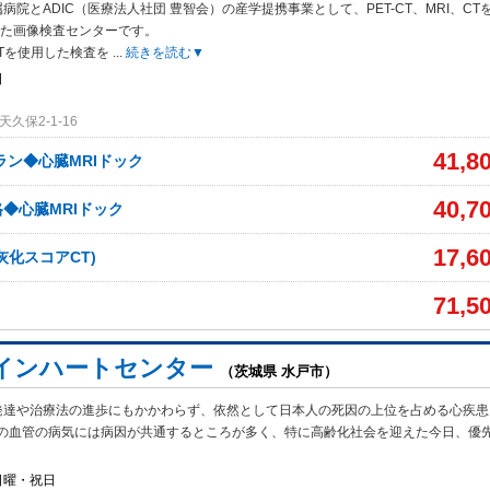
病院とADIC（医療法人社団 豊智会）の産学提携事業として、PET-CT、MRI、CT
した画像検査センターです。
、CTを使用した検査を
...
続きを読む▼
日
久保2-1-16
41,8
ラン◆心臓MRIドック
40,7
◆心臓MRIドック
17,6
灰化スコアCT)
71,5
ク
インハートセンター
（茨城県 水戸市）
発達や治療法の進歩にもかかわらず、依然として日本人の死因の上位を占める心疾患
の血管の病気には病因が共通するところが多く、特に高齢化社会を迎えた今日、優
日曜・祝日