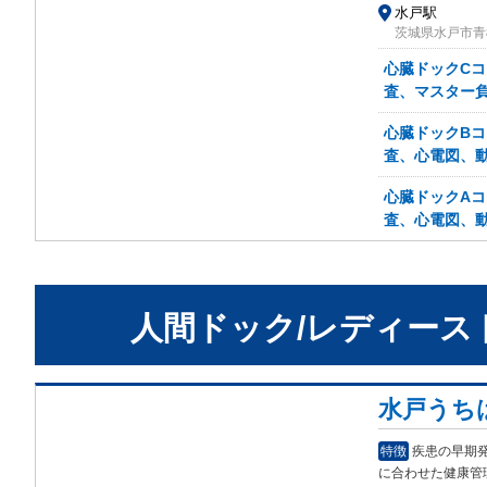
水戸駅
茨城県水戸市青柳
心臓ドックCコ
査、マスター
心臓ドックBコ
査、心電図、
心臓ドックAコ
査、心電図、動
人間ドック/レディース
水戸うち
特徴
疾患の早期
に合
わせた健康管