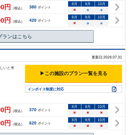
8
月
9
月
10
月
00
円
380
ポイント
（税込）
×
○
○
8
月
9
月
10
月
00
円
420
ポイント
（税込）
×
○
○
プランはこちら
更新日:
2026.07.31
しいと考
▶この施設のプラン一覧を見る
インボイス制度に対応
8
月
9
月
10
月
00
円
370
ポイント
（税込）
×
×
×
8
月
9
月
10
月
00
円
620
ポイント
（税込）
×
×
×