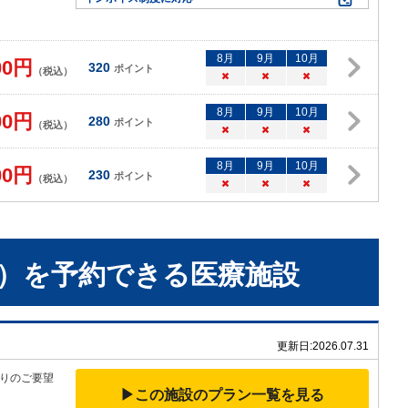
8
月
9
月
10
月
00
円
320
ポイント
（税込）
×
×
×
8
月
9
月
10
月
00
円
280
ポイント
（税込）
×
×
×
8
月
9
月
10
月
00
円
230
ポイント
（税込）
×
×
×
）
を予約できる
医療施設
更新日:
2026.07.31
りのご要望
▶この施設のプラン一覧を見る