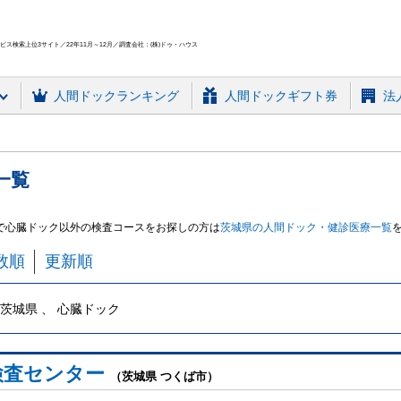
ス検索上位3サイト／22年11月～12月／調査会社：(株)ドゥ・ハウス
人間ドック
ランキング
人間ドックギフト券
法
一覧
で心臓ドック
以外の検査コースをお探しの方は
茨城県
の人間ドック・健診
医療
一覧
数順
更新順
茨城県 、 心臓ドック
検査センター
（茨城県 つくば市）