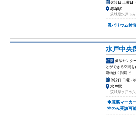
休診日:
土曜日・
赤塚駅
茨城県水戸市赤
胃バリウム検
水戸中央
特徴
健診センタ
とが
できる空間を
建物は２階建で、
休診日:
日曜・
水戸駅
茨城県水戸市六反
◆腫瘍マーカー
性のみ受診可