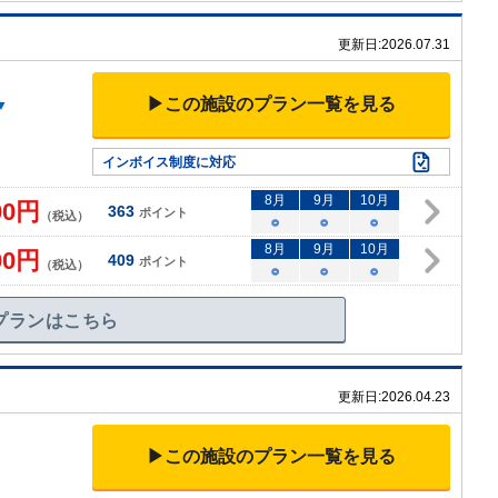
更新日:
2026.07.31
▶この施設のプラン一覧を見る
▼
インボイス制度に対応
8
月
9
月
10
月
00
円
363
ポイント
（税込）
○
○
○
8
月
9
月
10
月
00
円
409
ポイント
（税込）
○
○
○
プランはこちら
更新日:
2026.04.23
▶この施設のプラン一覧を見る