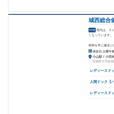
城西総合
特徴
現代は、ス
くな
っています。
精神を常に健全に
休診日:
土曜午
小山駅 / 小田
茨城県大字結城10
レディースド
人間ドック【
レディースド