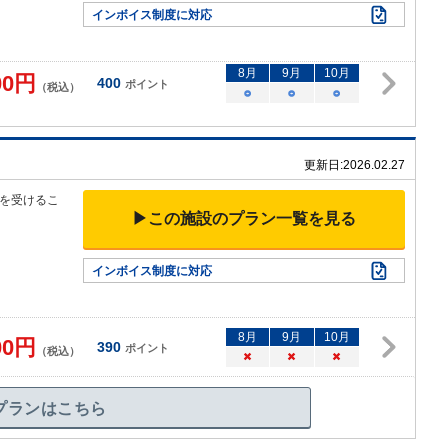
インボイス制度に対応
8
月
9
月
10
月
00
円
400
ポイント
（税込）
○
○
○
更新日:
2026.02.27
を受けるこ
▶この施設のプラン一覧を見る
インボイス制度に対応
8
月
9
月
10
月
00
円
390
ポイント
（税込）
×
×
×
プランはこちら