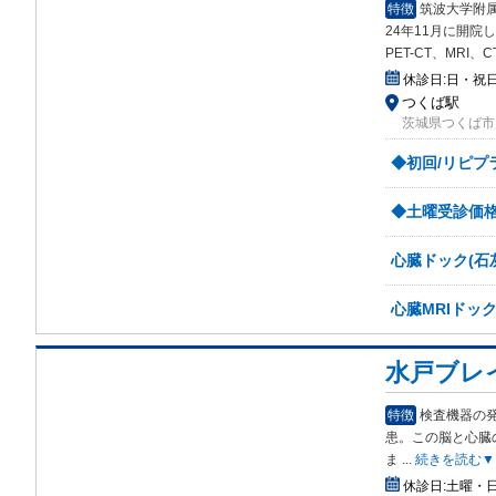
特徴
筑波大学附属
24年11月に開院
PET-CT、MRI
休診日:
日・祝
つくば駅
茨城県つくば市天
◆初回/リピプ
◆土曜受診価格
心臓ドック(石
心臓MRIドッ
水戸ブレ
特徴
検査機器の
患。
この脳と心臓
ま
...
続きを読む▼
休診日:
土曜・