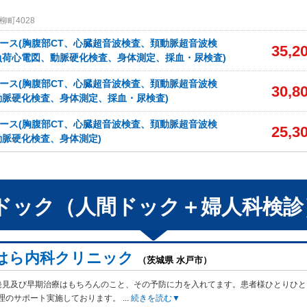
町4028
ース(胸腹部CT、心臓超音波検査、頚動脈超音波検
35,2
負荷心電図、動脈硬化検査、身体測定、採血・尿検査)
ース(胸腹部CT、心臓超音波検査、頚動脈超音波検
30,8
動脈硬化検査、身体測定、採血・尿検査)
ース(胸腹部CT、心臓超音波検査、頚動脈超音波検
25,3
脈硬化検査、身体測定)
ドック（人間ドック＋婦人科検診
はら内科クリニック
（茨城県 水戸市）
発見及び早期治療はもちろんのこと、その予防に力を入れてます。患者様ひとりひと
理のサポート実施しております。
...
続きを読む▼