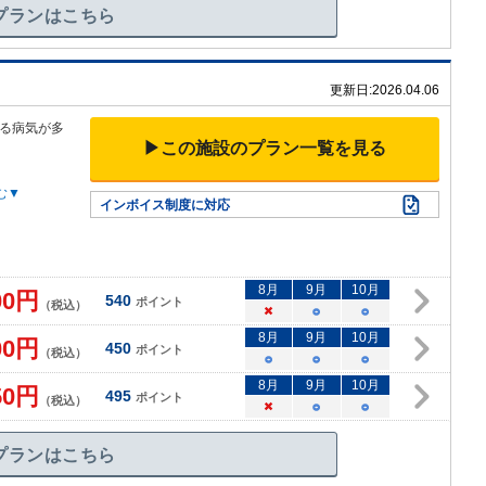
プランはこちら
更新日:
2026.04.06
る病気が多
▶この施設のプラン一覧を見る
む▼
インボイス制度に対応
8
月
9
月
10
月
00
円
540
ポイント
（税込）
×
○
○
8
月
9
月
10
月
00
円
450
ポイント
（税込）
○
○
○
8
月
9
月
10
月
50
円
495
ポイント
（税込）
×
○
○
プランはこちら