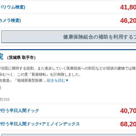
41,8
バリウム検査)
46,2
カメラ検査)
健康保険組合の補助を利用する
院
（茨城県 取手市）
が当院に期待する役割、また進歩していく医療技術への対応などが現状の建物では難
歩むべく、この度『新築移転』を計画致しました。
次救急』『地域密着型医療
...
続きを読む▼
日
野268
40,7
で行う半日人間ドック
68,2
で行う半日人間ドック+アミノインデックス