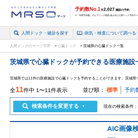
予約数No.1
2,027
※
施設の予約
※「年間予約数」のヒアリング調査 個人向け人間ドック予約サービ
人間ドック・健診を探す
病気・検査
について
調べる
人間ドックのマーソTOP
心臓ドック
茨城県の心臓ドック一覧
茨城県
で
心臓ドック
が予約できる
医療施設
茨城県
では
11
件の
医療施設
で
心臓ドック
を予約することができます。
茨城県
11
並び順：
標準
予約
全
件中
1
〜
11
件表示
検索条件を変更する
現在の検索条件：
▼
AIC画像