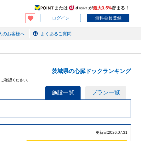
または
が
最大3.5%
貯まる！
ログイン
無料会員登録
人のお客様へ
よくあるご質問
茨城県の心臓ドックランキング
をご確認ください。
施設一覧
プラン一覧
更新日:
2026.07.31