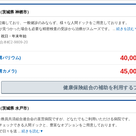
（茨城県 神栖市）
も完備しており、一般健診のみならず、様々な人間ドックをご用意しております。
が見つかった場合も必要な精密検査の受診から治療がスムーズです。
...
続きを読む
・祝日・年末年始
町2-9809-20
40,0
胃バリウム)
45,0
胃カメラ)
健康保険組合の補助を利用する
（茨城県 水戸市）
公務員共済組合連合会の直営病院ですが、どなたでもご利用いただける病院です。
チェックできる人間ドックと、豊富なオプションをご用意しております。
で日々を送
...
続きを読む▼