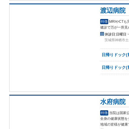
渡辺病院
特徴
MRIやCT
健診で万が
一所見
休診日:
日曜日
茨城県神栖市土合本
日帰りドック(
日帰りドック(
水府病院
特徴
当院は国家
全身の健康状
態を
地域の皆様が健康