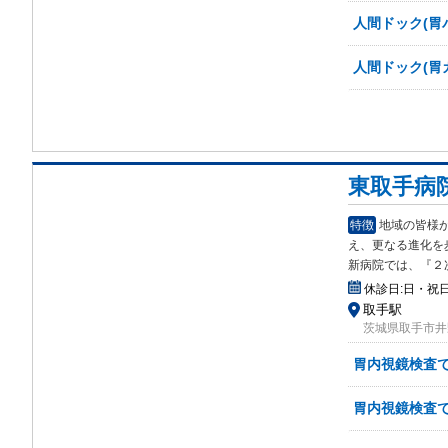
人間ドック(胃
人間ドック(胃
東取手病
特徴
地域の皆様
え、更
なる進化を
新病院では、『２
休診日:
日・祝
取手駅
茨城県取手市井
胃内視鏡検査
胃内視鏡検査