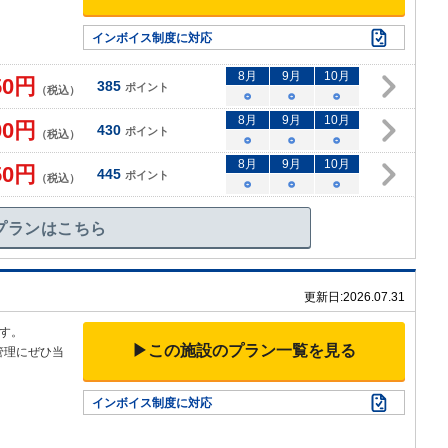
インボイス制度に対応
8
月
9
月
10
月
50
円
385
ポイント
（税込）
○
○
○
8
月
9
月
10
月
00
円
430
ポイント
（税込）
○
○
○
8
月
9
月
10
月
50
円
445
ポイント
（税込）
○
○
○
プランはこちら
更新日:
2026.07.31
す。
▶この施設のプラン一覧を見る
管理にぜひ当
インボイス制度に対応