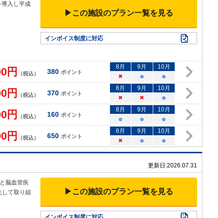
を
導入し平成
▶この施設のプラン一覧を見る
インボイス制度に対応
8
月
9
月
10
月
00
円
380
ポイント
（税込）
×
○
○
8
月
9
月
10
月
00
円
370
ポイント
（税込）
×
×
○
8
月
9
月
10
月
00
円
160
ポイント
（税込）
○
○
○
8
月
9
月
10
月
00
円
650
ポイント
（税込）
×
○
○
更新日:
2026.07.31
と脳血管疾
▶この施設のプラン一覧を見る
先して取り組
インボイス制度に対応