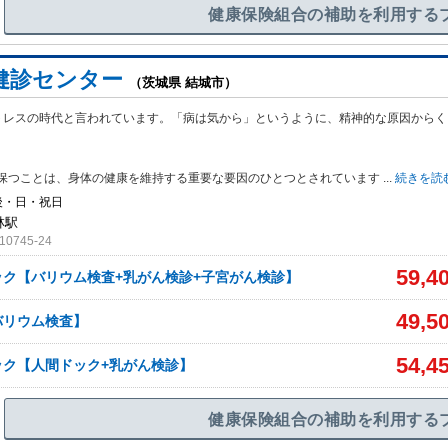
健康保険組合の補助を利用する
健診センター
（茨城県 結城市）
トレスの時代と言われています。「病は気から」というように、精神的な原因からく
保つことは、身体の健康を維持する重要な要因のひとつとされています
...
続きを読
後・日・祝日
林駅
745-24
59,4
ック【バリウム検査+乳がん検診+子宮がん検診】
49,5
バリウム検査】
54,4
ック【人間ドック+乳がん検診】
健康保険組合の補助を利用する