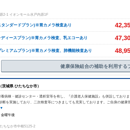
2-1 イオンモール水戸内原1F
42,3
スタンダードプラン)※胃カメラ検査あり
47,3
レディースプラン)※胃カメラ検査、乳エコーあり
48,9
プレミアムプラン)※胃カメラ検査、肺機能検査あり
健康保険組合の補助を利用する
（茨城県 ひたちなか市）
療養病棟・健診センター・透析室等を有し、『介護老人保健施設』も併設しておりま
診断を実施しており、二次検査等につきましても充実しております。ご自身の健康
▼
・金曜午後
ちなか市中根5125-2