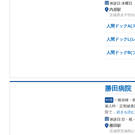
休診日:
水曜日
内原駅
茨城県水戸市内原
人間ドックA(
人間ドックL(
人間ドックB(
勝田病院
特徴
一般病棟・
雇入時
・定期健康
院で
...
続きを読む
休診日:
日・祝
勝田駅
茨城県茨城県ひた