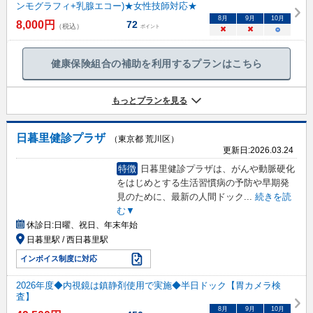
ンモグラフィ+乳腺エコー)★女性技師対応★
8
月
9
月
10
月
8,000
円
72
（税込）
ポイント
×
×
○
健康保険組合の補助を利用するプランはこちら
もっとプランを見る
日暮里健診プラザ
（東京都 荒川区）
更新日:
2026.03.24
特徴
日暮里健診プラザは、がんや動脈硬化
をはじめとする生活習慣病の予防や早期発
見のために、最新の人間ドック
...
続きを読
む▼
休診日:
日曜、祝日、年末年始
日暮里駅 / 西日暮里駅
インボイス制度に対応
2026年度◆内視鏡は鎮静剤使用で実施◆半日ドック【胃カメラ検
査】
8
月
9
月
10
月