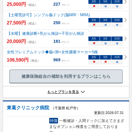
8
月
9
月
10
月
25,000
円
227
（税込）
ポイント
×
○
○
【土曜受診可】シンプル脳ドック(脳MRI・MRA)
8
月
9
月
10
月
27,500
円
250
（税込）
ポイント
×
○
○
【水曜】健康診断+乳がん検診+子宮がん検診
8
月
9
月
10
月
20,000
円
181
（税込）
ポイント
×
○
○
女性プレミアムドック◆脳+肺+女性腫瘍マーカー5種
8
月
9
月
10
月
106,590
円
969
（税込）
ポイント
×
×
○
健康保険組合の補助を利用するプランはこちら
もっとプランを見る
東葛クリニック病院
（千葉県 松戸市）
更新日:
2026.07.31
特徴
一般健診・人間ドックに加えてさまざ
まなオプション検査をご用意しておりま