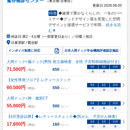
鶯谷健診センター
（東京都 台東区）
更新日:
2026.08.05
特徴
◆健康で豊かなくらしの、一生のパー
トナー◆グッドデザイン賞を受賞した空間
デザインと接遇サービスで年間
...
続きを読
む▼
休診日:
第2・4土曜（一部変更日あり）／日曜／祝日
日暮里駅 / 鶯谷駅
インボイス制度に対応
日本人間ドック学会機能評価認定施設
人間ドック+脳ドック(男性:前立腺検査、女性:子宮頸部細胞診付き)
8
月
9
月
10
月
71,500
円
650
（税込）
ポイント
○
○
○
【女性専用フロア】レディースドック
8
月
9
月
10
月
60,500
円
550
（税込）
ポイント
○
○
○
人間ドック+肺・腹部CT
8
月
9
月
10
月
55,000
円
500
（税込）
ポイント
○
○
○
【4月受診以降】◆レディースチェック◆(乳がん・子宮がん検査)
8
月
9
月
10
月
17,600
円
160
（税込）
ポイント
○
○
○