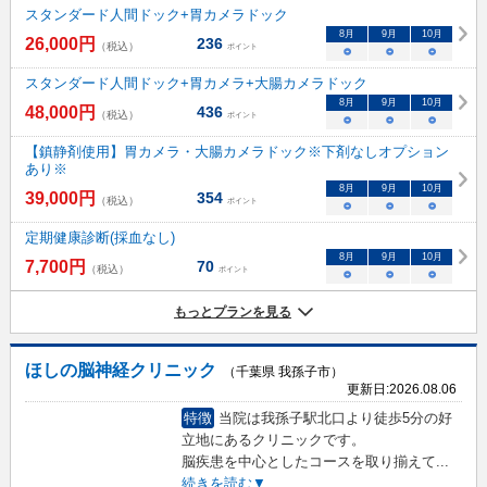
スタンダード人間ドック+胃カメラドック
8
月
9
月
10
月
26,000
円
236
（税込）
ポイント
○
○
○
スタンダード人間ドック+胃カメラ+大腸カメラドック
8
月
9
月
10
月
48,000
円
436
（税込）
ポイント
○
○
○
【鎮静剤使用】胃カメラ・大腸カメラドック※下剤なしオプション
あり※
8
月
9
月
10
月
39,000
円
354
（税込）
ポイント
○
○
○
定期健康診断(採血なし)
8
月
9
月
10
月
7,700
円
70
（税込）
ポイント
○
○
○
もっとプランを見る
ほしの脳神経クリニック
（千葉県 我孫子市）
更新日:
2026.08.06
特徴
当院は我孫子駅北口より徒歩5分の好
立地にあるクリニックです。
脳疾患を中心としたコースを取り揃えて
...
続きを読む▼