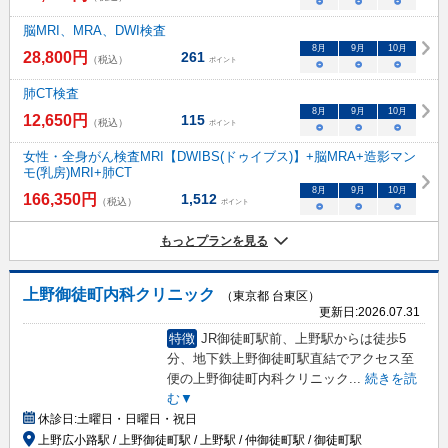
○
○
○
脳MRI、MRA、DWI検査
8
月
9
月
10
月
28,800
円
261
（税込）
ポイント
○
○
○
肺CT検査
8
月
9
月
10
月
12,650
円
115
（税込）
ポイント
○
○
○
女性・全身がん検査MRI【DWIBS(ドゥイブス)】+脳MRA+造影マン
モ(乳房)MRI+肺CT
8
月
9
月
10
月
166,350
円
1,512
（税込）
ポイント
○
○
○
もっとプランを見る
上野御徒町内科クリニック
（東京都 台東区）
更新日:
2026.07.31
特徴
JR御徒町駅前、上野駅からは徒歩5
分、地下鉄上野御徒町駅直結でアクセス至
便の上野御徒町内科クリニック
...
続きを読
む▼
休診日:
土曜日・日曜日・祝日
上野広小路駅 / 上野御徒町駅 / 上野駅 / 仲御徒町駅 / 御徒町駅