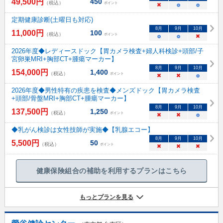
49,500
円
450
（税込）
ポイント
×
○
○
定期健康診断(土曜日も対応)
8
月
9
月
10
月
11,000
円
100
（税込）
ポイント
○
○
×
2026年度◆レディースドック【胃カメラ検査+婦人科検診+頭部/子
宮卵巣MRI+胸部CT+腫瘍マーカー】
8
月
9
月
10
月
154,000
円
1,400
（税込）
ポイント
×
×
○
2026年度◆男性特有の疾患を検査◆メンズドック【胃カメラ検査
+頭部/骨盤MRI+胸部CT+腫瘍マーカー】
8
月
9
月
10
月
137,500
円
1,250
（税込）
ポイント
×
×
○
◆乳がん検診は女性技師が実施◆【乳腺エコー】
8
月
9
月
10
月
5,500
円
50
（税込）
ポイント
×
×
×
健康保険組合の補助を利用するプランはこちら
もっとプランを見る