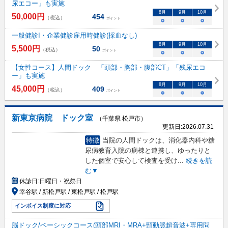
尿エコー」も実施
8
月
9
月
10
月
50,000
円
454
（税込）
ポイント
○
○
○
一般健診I・企業健診雇用時健診(採血なし)
8
月
9
月
10
月
5,500
円
50
（税込）
ポイント
○
○
○
【女性コース】人間ドック 「頭部・胸部・腹部CT」「残尿エコ
ー」も実施
8
月
9
月
10
月
45,000
円
409
（税込）
ポイント
○
○
○
新東京病院 ドック室
（千葉県 松戸市）
更新日:
2026.07.31
特徴
当院の人間ドックは、消化器内科や糖
尿病教育入院の病棟と連携し、ゆったりと
した個室で安心して検査を受け
...
続きを読
む▼
休診日:
日曜日・祝祭日
幸谷駅 / 新松戸駅 / 東松戸駅 / 松戸駅
インボイス制度に対応
脳ドック/ベーシックコース(頭部MRI・MRA+頸動脈超音波+専用問