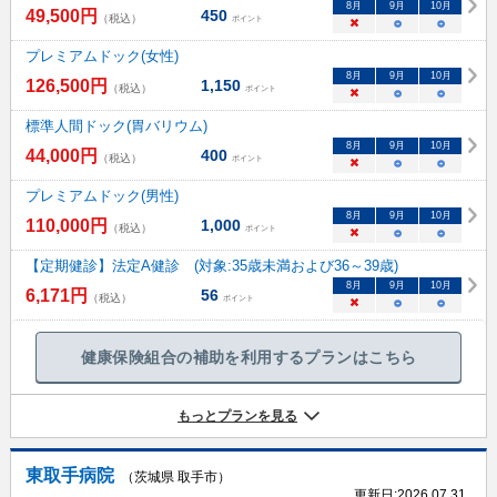
8
月
9
月
10
月
49,500
円
450
（税込）
ポイント
×
○
○
プレミアムドック(女性)
8
月
9
月
10
月
126,500
円
1,150
（税込）
ポイント
×
○
○
標準人間ドック(胃バリウム)
8
月
9
月
10
月
44,000
円
400
（税込）
ポイント
×
○
○
プレミアムドック(男性)
8
月
9
月
10
月
110,000
円
1,000
（税込）
ポイント
×
○
○
【定期健診】法定A健診 (対象:35歳未満および36～39歳)
8
月
9
月
10
月
6,171
円
56
（税込）
ポイント
×
○
○
健康保険組合の補助を利用するプランはこちら
もっとプランを見る
東取手病院
（茨城県 取手市）
更新日:
2026.07.31