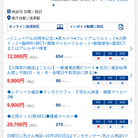
▼
休診日:
日曜／祝日
南千住駅 / 浅草駅
オンライン決済対応
インボイス制度に対応
♪リニューアル10周年記念♪♦胃カメラ♦プレミアムフルドック♦人間
ドック+脳MRI+肺CT+腫瘍マーカーフルセット+動脈硬化+腹部CT
またはアレルギー検査
8
月
9
月
10
月
72,000
円
654
（税込）
ポイント
×
×
○
【入職前の健診はこちら!】一般健康診断Cコース★当日に健診結果
お渡し可能(月・火・木・金曜日午前受診に限る)★
8
月
9
月
10
月
9,900
円
90
（税込）
ポイント
○
○
○
◆レディース健診◆マンモグラフィ・子宮がん検査・腫瘍マーカー
3種
8
月
9
月
10
月
9,900
円
90
（税込）
ポイント
○
○
○
◆人間ドック(胃ABC)◆腫瘍マーカー◆
8
月
9
月
10
月
29,700
円
270
（税込）
ポイント
×
○
○
日曜日に乳がん検診♪10月18日(日)はマンモサンデー♪乳がん検診(マ