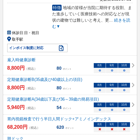
特徴
地域の皆様が当院に期待する役割、ま
た進歩していく医療技術への対応などが現
状の建物では難しいと考え、更
...
続きを読
む▼
休診日:
日・祝日
取手駅
インボイス制度に対応
雇入時健康診断
8
月
9
月
10
月
8,800
円
80
（税込）
ポイント
○
○
○
定期健康診断B(35歳及び40歳以上の項目)
8
月
9
月
10
月
8,800
円
80
（税込）
ポイント
○
○
○
定期健康診断A(34歳以下及び36～39歳の簡易項目)
8
月
9
月
10
月
5,940
円
54
（税込）
ポイント
○
○
○
胃内視鏡検査で行う半日人間ドック+アミノインデックス
8
月
9
月
10
月
68,200
円
620
（税込）
ポイント
×
×
×
肺ドック