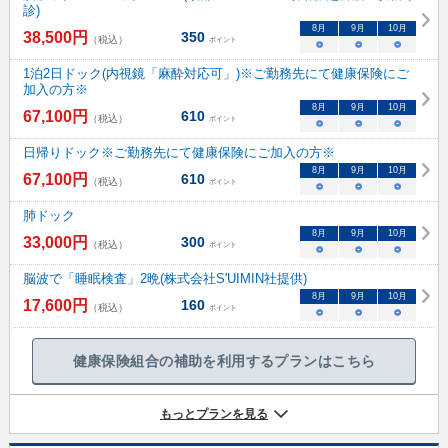
診)
8
月
9
月
10
月
38,500
円
350
（税込）
ポイント
○
○
○
1泊2日ドック(内視鏡「麻酔対応可」)※ご勤務先にて健康保険にご
加入の方※
8
月
9
月
10
月
67,100
円
610
（税込）
ポイント
○
○
○
日帰りドック※ご勤務先にて健康保険にご加入の方※
8
月
9
月
10
月
67,100
円
610
（税込）
ポイント
○
○
○
肺ドック
8
月
9
月
10
月
33,000
円
300
（税込）
ポイント
○
○
○
脳波で「睡眠検査」2晩(株式会社S'UIMIN社提供)
8
月
9
月
10
月
17,600
円
160
（税込）
ポイント
○
○
○
健康保険組合の補助を利用するプランはこちら
もっとプランを見る