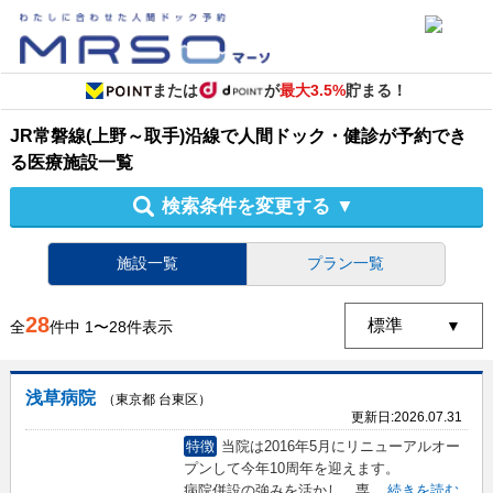
または
が
最大3.5%
貯まる！
JR常磐線(上野～取手)沿線
で
人間ドック・健診
が予約でき
る
医療施設
一覧
検索条件を変更する
▼
施設一覧
プラン一覧
28
全
件中
1
〜
28
件表示
浅草病院
（東京都 台東区）
更新日:
2026.07.31
特徴
当院は2016年5月にリニューアルオー
プンして今年10周年を迎えます。
病院併設の強みを活かし、専
...
続きを読む