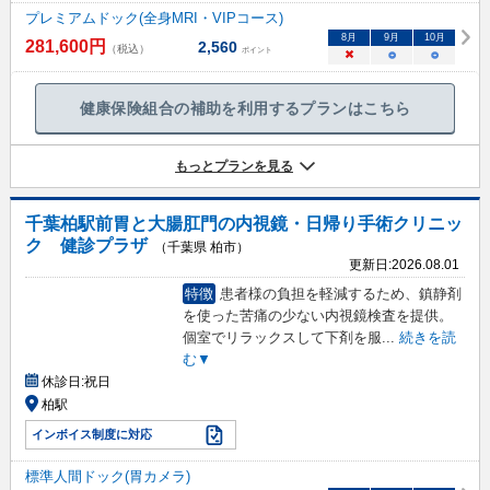
プレミアムドック(全身MRI・VIPコース)
8
月
9
月
10
月
281,600
円
2,560
（税込）
ポイント
×
○
○
健康保険組合の補助を利用するプランはこちら
もっとプランを見る
千葉柏駅前胃と大腸肛門の内視鏡・日帰り手術クリニッ
ク 健診プラザ
（千葉県 柏市）
更新日:
2026.08.01
特徴
患者様の負担を軽減するため、鎮静剤
を使った苦痛の少ない内視鏡検査を提供。
個室でリラックスして下剤を服
...
続きを読
む▼
休診日:
祝日
柏駅
インボイス制度に対応
標準人間ドック(胃カメラ)