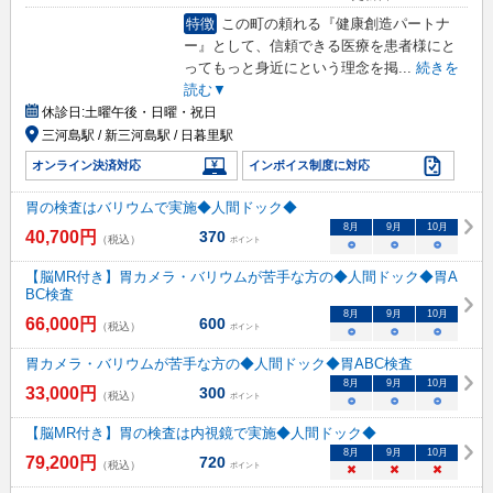
特徴
この町の頼れる『健康創造パートナ
ー』として、信頼できる医療を患者様にと
ってもっと身近にという理念を掲
...
続きを
読む▼
休診日:
土曜午後・日曜・祝日
三河島駅 / 新三河島駅 / 日暮里駅
オンライン決済対応
インボイス制度に対応
胃の検査はバリウムで実施◆人間ドック◆
8
月
9
月
10
月
40,700
円
370
（税込）
ポイント
○
○
○
【脳MR付き】胃カメラ・バリウムが苦手な方の◆人間ドック◆胃A
BC検査
8
月
9
月
10
月
66,000
円
600
（税込）
ポイント
○
○
○
胃カメラ・バリウムが苦手な方の◆人間ドック◆胃ABC検査
8
月
9
月
10
月
33,000
円
300
（税込）
ポイント
○
○
○
【脳MR付き】胃の検査は内視鏡で実施◆人間ドック◆
8
月
9
月
10
月
79,200
円
720
（税込）
ポイント
×
×
×