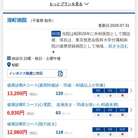
もっとプランを見る
深町病院
（千葉県 柏市）
更新日:
2026.07.31
特徴
当院は昭和26年に外科医院として開設
後、現在は、東京慈恵会医科大学付属柏病
院の連携登録病院として地域
...
続きを読む
▼
休診日:
日曜・祝日・土曜午後
柏駅
インボイス制度に対応
健康診断Aコース(雇用時健診・35歳・40歳以上が対象)
8
月
9
月
10
月
13,200
円
120
（税込）
ポイント
○
○
×
健康診断Eコース(心電図、 血液抜き・35歳を除いた40歳未満)
8
月
9
月
10
月
6,930
円
63
（税込）
ポイント
○
○
×
健康診断Bコース(聴力抜き)
8
月
9
月
10
月
12,980
円
118
（税込）
ポイント
○
○
×