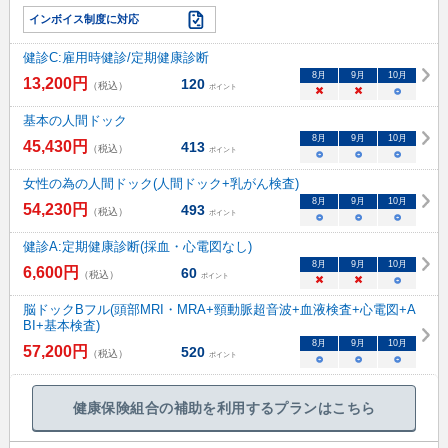
インボイス制度に対応
健診C:雇用時健診/定期健康診断
8
月
9
月
10
月
13,200
円
120
（税込）
ポイント
×
×
○
基本の人間ドック
8
月
9
月
10
月
45,430
円
413
（税込）
ポイント
○
○
○
女性の為の人間ドック(人間ドック+乳がん検査)
8
月
9
月
10
月
54,230
円
493
（税込）
ポイント
○
○
○
健診A:定期健康診断(採血・心電図なし)
8
月
9
月
10
月
6,600
円
60
（税込）
ポイント
×
×
○
脳ドックBフル(頭部MRI・MRA+頸動脈超音波+血液検査+心電図+A
BI+基本検査)
8
月
9
月
10
月
57,200
円
520
（税込）
ポイント
○
○
○
健康保険組合の補助を利用するプランはこちら