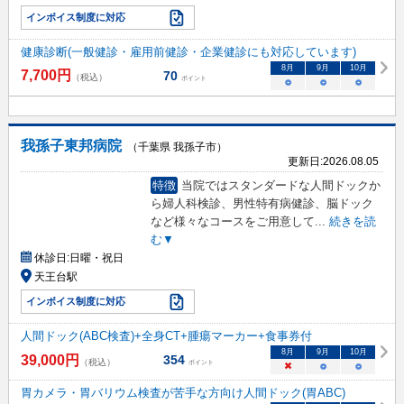
インボイス制度に対応
健康診断(一般健診・雇用前健診・企業健診にも対応しています)
8
月
9
月
10
月
7,700
円
70
（税込）
ポイント
○
○
○
我孫子東邦病院
（千葉県 我孫子市）
更新日:
2026.08.05
特徴
当院ではスタンダードな人間ドックか
ら婦人科検診、男性特有病健診、脳ドック
など様々なコースをご用意して
...
続きを読
む▼
休診日:
日曜・祝日
天王台駅
インボイス制度に対応
人間ドック(ABC検査)+全身CT+腫瘍マーカー+食事券付
8
月
9
月
10
月
39,000
円
354
（税込）
ポイント
×
○
○
胃カメラ・胃バリウム検査が苦手な方向け人間ドック(胃ABC)