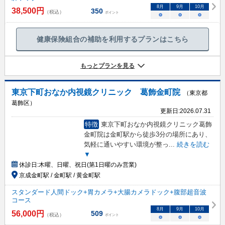
8
月
9
月
10
月
38,500
円
350
（税込）
ポイント
○
○
○
健康保険組合の補助を利用するプランはこちら
もっとプランを見る
東京下町おなか内視鏡クリニック 葛飾金町院
（東京都
葛飾区）
更新日:
2026.07.31
特徴
東京下町おなか内視鏡クリニック葛飾
金町院は金町駅から徒歩3分の場所にあり、
気軽に通いやすい環境が整っ
...
続きを読む
▼
休診日:
木曜、日曜、祝日(第1日曜のみ営業)
京成金町駅 / 金町駅 / 黄金町駅
スタンダード人間ドック+胃カメラ+大腸カメラドック+腹部超音波
コース
8
月
9
月
10
月
56,000
円
509
（税込）
ポイント
○
○
○