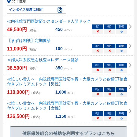
北千住駅
インボイス制度に対応
≪内視鏡専門医対応≫スタンダード人間ドック
8
月
9
月
10
月
49,500
円
450
（税込）
ポイント
×
×
○
【まずは相談】定期健診
8
月
9
月
10
月
11,000
円
100
（税込）
ポイント
×
×
○
≪婦人科系疾患を検査≫レディース健診
8
月
9
月
10
月
38,500
円
350
（税込）
ポイント
×
×
○
≪忙しい貴方へ 内視鏡専門医対応≫胃・大腸カメラと各種CT検査
付きプレミアムドック【男性】
8
月
9
月
10
月
110,000
円
1,000
（税込）
ポイント
×
×
○
≪忙しい貴女へ 内視鏡専門医対応≫胃・大腸カメラと各種CT検査
付きプレミアムドック【女性】
8
月
9
月
10
月
126,500
円
1,150
（税込）
ポイント
×
×
○
健康保険組合の補助を利用するプランはこちら