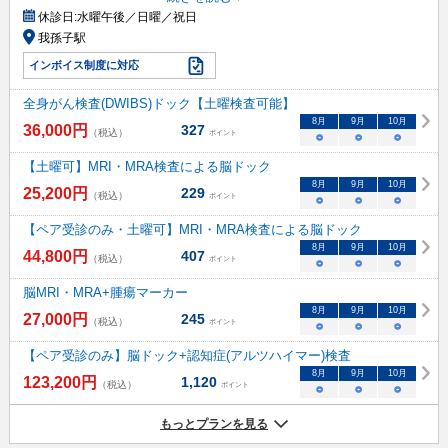
休診日:
水曜午後／日曜／祝日
我孫子駅
インボイス制度に対応
全身がん検査(DWIBS)ドック【土曜検査可能】
8
月
9
月
10
月
36,000
円
327
（税込）
ポイント
○
○
○
【土曜可】MRI・MRA検査による脳ドック
8
月
9
月
10
月
25,200
円
229
（税込）
ポイント
○
○
○
【ペア受診のみ・土曜可】MRI・MRA検査による脳ドック
8
月
9
月
10
月
44,800
円
407
（税込）
ポイント
○
○
○
脳MRI・MRA+腫瘍マーカー
8
月
9
月
10
月
27,000
円
245
（税込）
ポイント
○
○
○
【ペア受診のみ】脳ドック+認知症(アルツハイマー)検査
8
月
9
月
10
月
123,200
円
1,120
（税込）
ポイント
○
○
○
もっとプランを見る