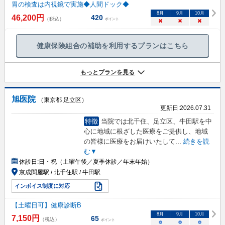
胃の検査は内視鏡で実施◆人間ドック◆
8
月
9
月
10
月
46,200
円
420
（税込）
ポイント
×
×
×
健康保険組合の補助を利用するプランはこちら
もっとプランを見る
旭医院
（東京都 足立区）
更新日:
2026.07.31
特徴
当院では北千住、足立区、牛田駅を中
心に地域に根ざした医療をご提供し、地域
の皆様に医療をお届けいたして
...
続きを読
む▼
休診日:
日・祝（土曜午後／夏季休診／年末年始）
京成関屋駅 / 北千住駅 / 牛田駅
インボイス制度に対応
【土曜日可】健康診断B
8
月
9
月
10
月
7,150
円
65
（税込）
ポイント
○
○
○