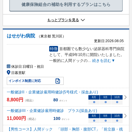
健康保険組合の補助を利用するプランはこちら
もっとプランを見る
はせがわ病院
（東京都 荒川区）
更新日:
2026.08.05
特徴
首都圏でも数少ない泌尿器科専門病院
として、平成9年10月に開院いたしました。
一般的に人間ドックの
...
続きを読む▼
休診日:
日曜日・祝日
日暮里駅
インボイス制度に対応
一般健診II・企業健診雇用時健診(5号様式・採血あり)
8
月
9
月
10
月
8,800
円
80
（税込）
ポイント
○
○
○
一般健診III・企業健診雇用時健診 プラス(採血あり)
8
月
9
月
10
月
11,000
円
100
（税込）
ポイント
○
○
○
【男性コース】人間ドック 「頭部・胸部・腹部CT」「前立腺・残