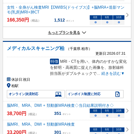
女性・全身がん検査MRI【DWIBS(ドゥイブス)】+脳MRA+造影マン
モ(乳房)MRI+肺CT
8
月
9
月
10
月
166,350
円
1,512
（税込）
ポイント
○
○
○
もっとプランを見る
メディカルスキャニング柏
（千葉県 柏市）
更新日:
2026.07.31
特徴
MRI・CTを用い、体内のかすかな変化
を鮮明・高画質に捉えた画像を、放射線科
担当医がダブルチェックで
...
続きを読む▼
休診日:
祝日
柏駅
オンライン決済対応
インボイス制度に対応
脳MRI、MRA、DWI + 頚動脈MRA検査◇当日結果説明付き◇
8
月
9
月
10
月
38,700
円
351
（税込）
ポイント
○
○
○
脳MRI、MRA、DWI + 頚動脈MRA検査
8
月
9
月
10
月
33,200
円
301
（税込）
ポイント