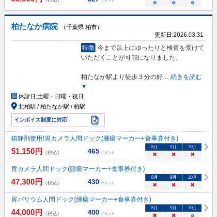
ポイント
○
○
○
柏たなか病院
（千葉県 柏市）
更新日:
2026.03.31
特徴
今まで以上にゆったりと検査を受けて
いただくことが可能になりました。
柏たなか駅より徒歩３分の好
...
続きを読む
▼
休診日:
土曜・日曜・祝日
北柏駅 / 柏たなか駅 / 柏駅
インボイス制度に対応
鎮静剤使用!胃カメラ人間ドック(腫瘍マーカー+食事券付き)
8
月
9
月
10
月
51,150
円
465
（税込）
ポイント
×
×
×
胃カメラ人間ドック(腫瘍マーカー+食事券付き)
8
月
9
月
10
月
47,300
円
430
（税込）
ポイント
×
×
×
胃バリウム人間ドック(腫瘍マーカー+食事券付き)
8
月
9
月
10
月
44,000
円
400
（税込）
ポイント
×
×
○