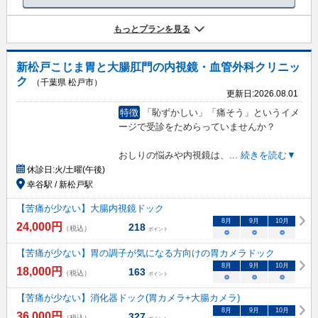
もっとプランを見る
新松戸こじま胃と大腸肛門の内視鏡・血管外科クリニッ
ク
（千葉県 松戸市）
更新日:
2026.08.01
特徴
「恥ずかしい」「痛そう」というイメ
ージで受診をためらっていませんか？
おしりの悩みや内視鏡は、
...
続きを読む▼
休診日:
火/土曜(午後)
幸谷駅 / 新松戸駅
【苦痛が少ない】大腸内視鏡ドック
8
月
9
月
10
月
24,000
円
218
（税込）
ポイント
○
○
○
【苦痛が少ない】胃の調子が気になる方向けの胃カメラドック
8
月
9
月
10
月
18,000
円
163
（税込）
ポイント
○
○
○
【苦痛が少ない】消化器ドック(胃カメラ+大腸カメラ)
8
月
9
月
10
月
36,000
円
327
（税込）