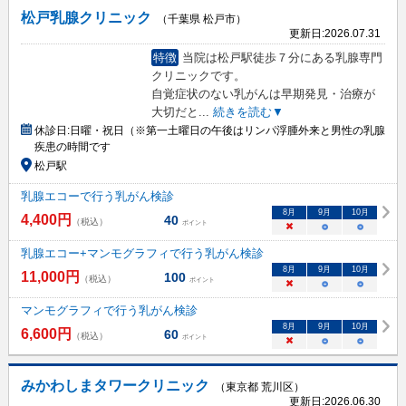
松戸乳腺クリニック
（千葉県 松戸市）
更新日:
2026.07.31
特徴
当院は松戸駅徒歩７分にある乳腺専門
クリニックです。
自覚症状のない乳がんは早期発見・治療が
大切だと
...
続きを読む▼
休診日:
日曜・祝日（※第一土曜日の午後はリンパ浮腫外来と男性の乳腺
疾患の時間です
松戸駅
乳腺エコーで行う乳がん検診
8
月
9
月
10
月
4,400
円
40
（税込）
ポイント
×
○
○
乳腺エコー+マンモグラフィで行う乳がん検診
8
月
9
月
10
月
11,000
円
100
（税込）
ポイント
×
○
○
マンモグラフィで行う乳がん検診
8
月
9
月
10
月
6,600
円
60
（税込）
ポイント
×
○
○
みかわしまタワークリニック
（東京都 荒川区）
更新日:
2026.06.30