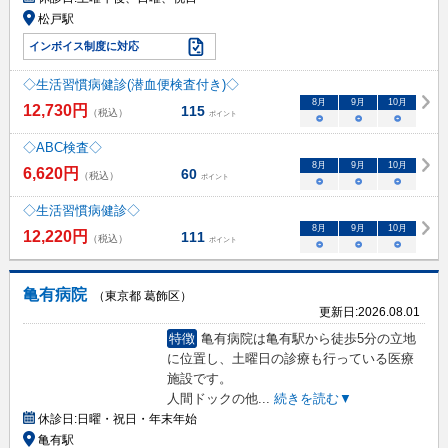
松戸駅
インボイス制度に対応
◇生活習慣病健診(潜血便検査付き)◇
8
月
9
月
10
月
12,730
円
115
（税込）
ポイント
○
○
○
◇ABC検査◇
8
月
9
月
10
月
6,620
円
60
（税込）
ポイント
○
○
○
◇生活習慣病健診◇
8
月
9
月
10
月
12,220
円
111
（税込）
ポイント
○
○
○
亀有病院
（東京都 葛飾区）
更新日:
2026.08.01
特徴
亀有病院は亀有駅から徒歩5分の立地
に位置し、土曜日の診療も行っている医療
施設です。
人間ドックの他
...
続きを読む▼
休診日:
日曜・祝日・年末年始
亀有駅