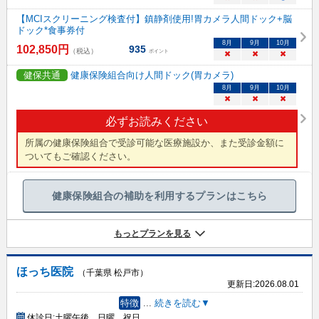
【MCIスクリーニング検査付】鎮静剤使用!胃カメラ人間ドック+脳
ドック*食事券付
8
月
9
月
10
月
102,850
円
935
（税込）
ポイント
×
×
×
健保共通
健康保険組合向け人間ドック(胃カメラ)
8
月
9
月
10
月
×
×
×
必ずお読みください
所属の健康保険組合で受診可能な医療施設か、また受診金額に
ついてもご確認ください。
健康保険組合の補助を利用するプランはこちら
もっとプランを見る
ほっち医院
（千葉県 松戸市）
更新日:
2026.08.01
特徴
...
続きを読む▼
休診日:
土曜午後、日曜、祝日