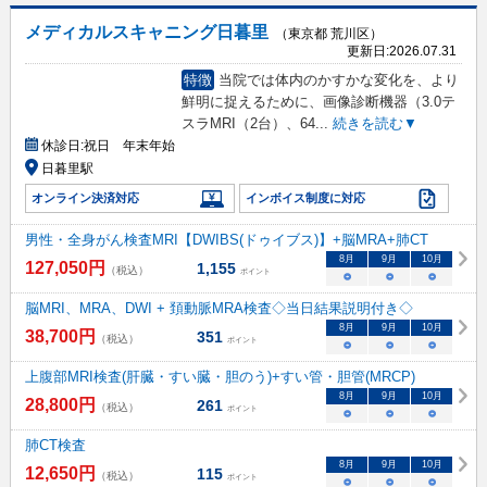
メディカルスキャニング日暮里
（東京都 荒川区）
更新日:
2026.07.31
特徴
当院では体内のかすかな変化を、より
鮮明に捉えるために、画像診断機器（3.0テ
スラMRI（2台）、64
...
続きを読む▼
休診日:
祝日 年末年始
日暮里駅
オンライン決済対応
インボイス制度に対応
男性・全身がん検査MRI【DWIBS(ドゥイブス)】+脳MRA+肺CT
8
月
9
月
10
月
127,050
円
1,155
（税込）
ポイント
○
○
○
脳MRI、MRA、DWI + 頚動脈MRA検査◇当日結果説明付き◇
8
月
9
月
10
月
38,700
円
351
（税込）
ポイント
○
○
○
上腹部MRI検査(肝臓・すい臓・胆のう)+すい管・胆管(MRCP)
8
月
9
月
10
月
28,800
円
261
（税込）
ポイント
○
○
○
肺CT検査
8
月
9
月
10
月
12,650
円
115
（税込）
ポイント
○
○
○