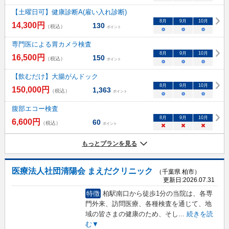
【土曜日可】健康診断A(雇い入れ診断)
8
月
9
月
10
月
14,300
円
130
（税込）
ポイント
○
○
○
専門医による胃カメラ検査
8
月
9
月
10
月
16,500
円
150
（税込）
ポイント
○
○
○
【飲むだけ】大腸がんドック
8
月
9
月
10
月
150,000
円
1,363
（税込）
ポイント
○
○
○
腹部エコー検査
8
月
9
月
10
月
6,600
円
60
（税込）
ポイント
×
×
×
もっとプランを見る
医療法人社団清陽会 まえだクリニック
（千葉県 柏市）
更新日:
2026.07.31
特徴
柏駅南口から徒歩1分の当院は、各専
門外来、訪問医療、各種検査を通じて、地
域の皆さまの健康のため、そし
...
続きを読
む▼