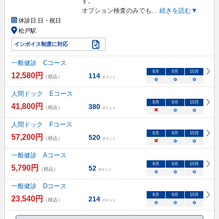
す。
オプション検査のみでも
...
続きを読む▼
休診日:
日・祝日
松戸駅
インボイス制度に対応
一般健診 Cコース
8
月
9
月
10
月
12,580
円
114
（税込）
ポイント
○
○
○
人間ドック Eコース
8
月
9
月
10
月
41,800
円
380
（税込）
ポイント
×
○
○
人間ドック Fコース
8
月
9
月
10
月
57,200
円
520
（税込）
ポイント
×
○
○
一般健診 Aコース
8
月
9
月
10
月
5,790
円
52
（税込）
ポイント
○
○
○
一般健診 Dコース
8
月
9
月
10
月
23,540
円
214
（税込）
ポイント
○
○
○