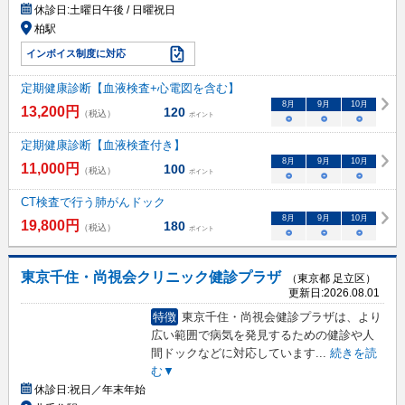
休診日:
土曜日午後 / 日曜祝日
柏駅
インボイス制度に対応
定期健康診断【血液検査+心電図を含む】
8
月
9
月
10
月
13,200
円
120
（税込）
ポイント
○
○
○
定期健康診断【血液検査付き】
8
月
9
月
10
月
11,000
円
100
（税込）
ポイント
○
○
○
CT検査で行う肺がんドック
8
月
9
月
10
月
19,800
円
180
（税込）
ポイント
○
○
○
東京千住・尚視会クリニック健診プラザ
（東京都 足立区）
更新日:
2026.08.01
特徴
東京千住・尚視会健診プラザは、より
広い範囲で病気を発見するための健診や人
間ドックなどに対応しています
...
続きを読
む▼
休診日:
祝日／年末年始