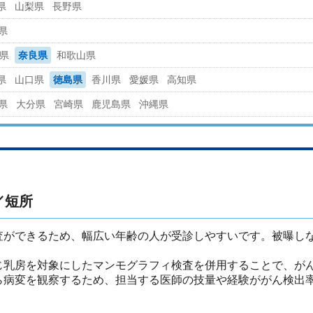
県
山梨県
長野県
県
県
奈良県
和歌山県
県
山口県
徳島県
香川県
愛媛県
高知県
県
大分県
宮崎県
鹿児島県
沖縄県
／短所
査ができるため、幅広い年齢の人が受診しやすいです。被曝し
じ乳房を対象にしたマンモグラフィ検査を併用することで、が
ら病変を観察するため、担当する医師の技量や経験ががん検出