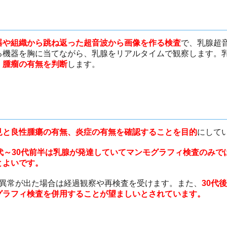
器や組織から跳ね返った超音波から画像を作る検査
で、乳腺超
る機器を胸に当てながら、乳腺をリアルタイムで観察します。
・腫瘤の有無を判断
します。
見と良性腫瘍の有無、炎症の有無を確認することを目的
にして
代～30代前半は乳腺が発達していてマンモグラフィ検査のみで
とよいです。
に異常が出た場合は経過観察や再検査を受けます。また、
30代
グラフィ検査を併用することが望ましいとされています。