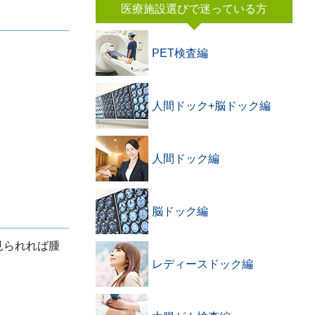
医療施設選びで迷っている方
PET検査編
人間ドック+脳ドック編
人間ドック編
脳ドック編
見られれば腫
レディースドック編