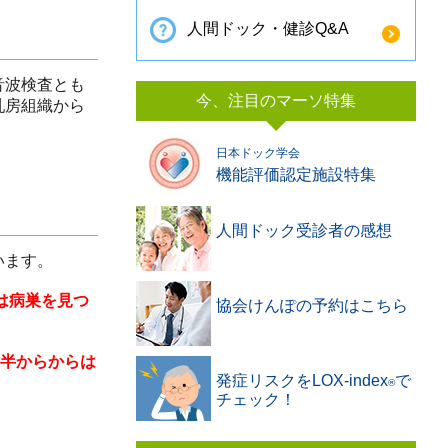
人間ドック・健診Q&A
音波検査とも
今、注目のマーソ特集
乳房組織から
日本ドック学会
機能評価認定施設特集
人間ドック受診者の感想
います。
は病巣を見つ
協会けんぽの予約はこちら
後半からからは
発症リスクをLOX-index
で
®️
チェック！