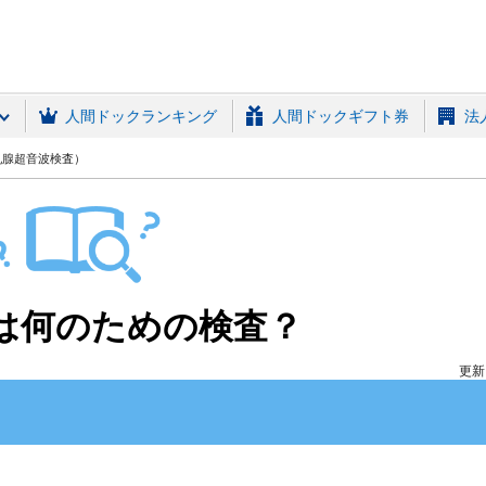
(MRSO)
人間ドックランキング
人間ドックギフト券
法
乳腺超音波検査）
は何のための検査？
更新日