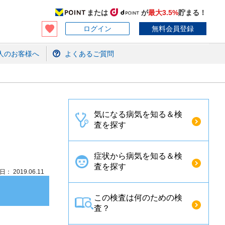
または
が
最大3.5%
貯まる！
ログイン
無料会員登録
人のお客様へ
よくあるご質問
気になる病気を知る＆検
査を探す
症状から病気を知る＆検
査を探す
： 2019.06.11
この検査は何のための検
査？