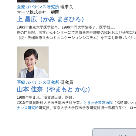
医療ガバナンス研究所
理事長
マーソ株式会社 顧問
上 昌広（かみ まさひろ）
1993年東京大学医学部卒。1999年同大学院修了。医学博士。
虎の門病院、国立がんセンターにて造血器悪性腫瘍の臨床および研究に従
（現・先端医療社会コミュニケーションシステム）を主宰し医療ガバナンス
医療ガバナンス研究所
研究員
山本 佳奈（やまもと かな）
1989年生まれ。滋賀県出身。医師。
2015年滋賀医科大学医学部医学科卒業。
ときわ会常磐病院
（福島県いわ
ナンス研究所
研究員、東京大学大学院医学系研究科博士課程在学中、ロ