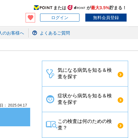
または
が
最大3.5%
貯まる！
ログイン
無料会員登録
人のお客様へ
よくあるご質問
気になる病気を知る＆検
査を探す
症状から病気を知る＆検
査を探す
： 2025.04.17
この検査は何のための検
査？