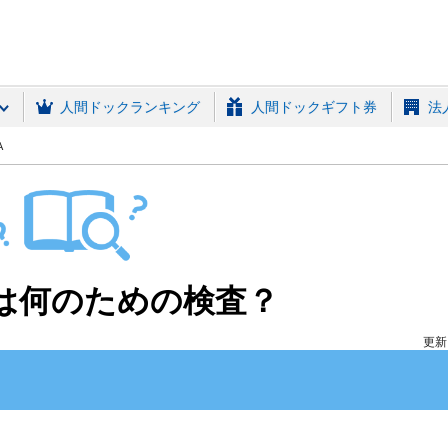
(MRSO)
人間ドックランキング
人間ドックギフト券
法
A
は何のための検査？
更新日