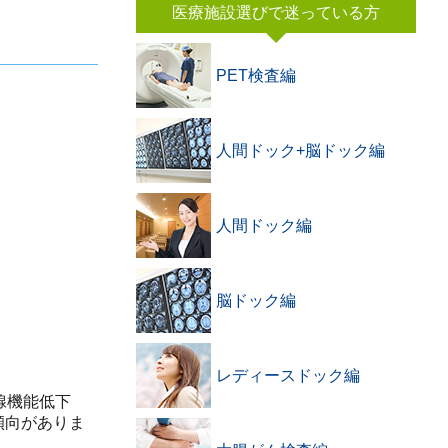
医療施設選びで迷っている方
PET検査編
人間ドック+脳ドック編
人間ドック編
脳ドック編
レディースドック編
腺機能低下
傾向がありま