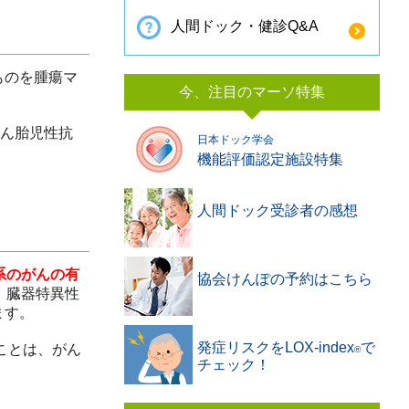
人間ドック・健診Q&A
ものを腫瘍マ
今、注目のマーソ特集
ん胎児性抗
日本ドック学会
機能評価認定施設特集
人間ドック受診者の感想
系のがんの有
協会けんぽの予約はこちら
、臓器特異性
ます。
発症リスクをLOX-index
で
ことは、がん
®️
チェック！