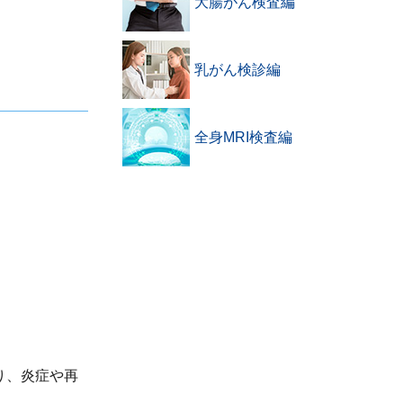
大腸がん検査編
乳がん検診編
全身MRI検査編
り、炎症や再