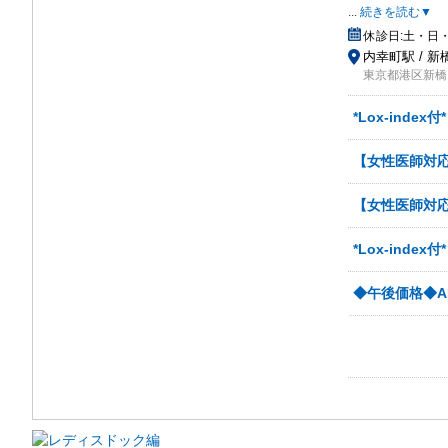
...
続きを読む▼
休診日:
土・日
内幸町駅 / 新
東京都港区新橋1
*Lox-ind
【女性医師対応
【女性医師対応
*Lox-ind
◆午後価格◆A