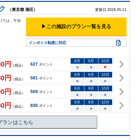
ク
（東京都 港区）
更新日:
2026.05.11
)では、午前
▶この施設のプラン一覧を見る
インボイス制度に対応
8
月
9
月
10
月
00
円
627
ポイント
（税込）
○
○
×
8
月
9
月
10
月
00
円
581
ポイント
（税込）
○
○
○
8
月
9
月
10
月
00
円
509
ポイント
（税込）
○
○
○
8
月
9
月
10
月
00
円
836
ポイント
（税込）
○
○
○
プランはこちら