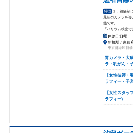
特徴
１．鎮痛剤
最新のカメラを導
能です。
「バリウム検査で
休診日:
日曜
新橋駅 / 東銀座
東京都港区新橋1
胃カメラ・大
ラ・乳がん・子
【女性技師・
ラフィー・子宮
【女性スタッフ
ラフィー)