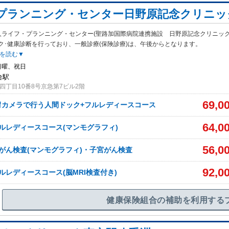
プランニング・センター日野原記念クリニッ
人ライフ・プランニング・センター(聖路加国際病院連携施設 日野原記念クリニック
ク･健康診断を行っており、一般診療(保険診療)は、午後からとなります。
を読む▼
日曜、祝日
台駅
四丁目10番8号京急第7ビル2階
69,0
胃カメラで行う人間ドック+フルレディースコース
64,0
ルレディースコース(マンモグラフィ)
56,0
がん検査(マンモグラフィ)・子宮がん検査
92,0
ルレディースコース(脳MRI検査付き)
健康保険組合の補助を利用する