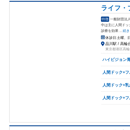
ライフ・
特徴
一般財団法
中は主に人間ドッ
診療を効果
...
続き
休診日:
土曜、
品川駅 / 高輪
東京都港区高輪
ハイビジョン
人間ドック+フ
人間ドック+乳
人間ドック+フ