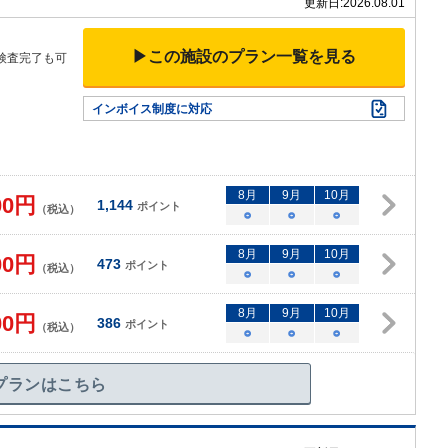
更新日:
2026.08.01
▶この施設のプラン一覧を見る
検査完了も可
インボイス制度に対応
8
月
9
月
10
月
00
円
1,144
ポイント
（税込）
○
○
○
8
月
9
月
10
月
00
円
473
ポイント
（税込）
○
○
○
8
月
9
月
10
月
00
円
386
ポイント
（税込）
○
○
○
プランはこちら