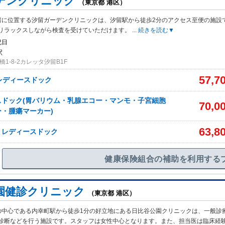
デンクリニック
（東京都 港区）
留に位置する汐留ガーデンクリニックは、汐留駅から徒歩2分のアクセス至便の施設
リラックスしながら検査を受けていただけます。
...
続きを読む▼
祝日
駅
1-8-2カレッタ汐留B1F
57,7
レディースドック
スドック(胃バリウム・乳腺エコー・マンモ・子宮細胞
70,0
・腫瘍マーカー)
63,8
】レディースドック
健康保険組合の補助を利用する
園健診クリニック
（東京都 港区）
の中心である内幸町駅から徒歩1分の好立地にある日比谷公園クリニックは、一般診
診断などを行う施設です。スタッフは女性中心となります。また、担当医は臨床経