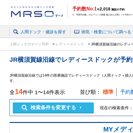
予約数No.1
2,018
※
施設の予約
※「年間予約数」のヒアリング調査 個人向け人間ドック予約サービ
人間ドック・健診を探す
病気・検査
について
調べる
人間ドックのマーソTOP
レディースドック
JR横須賀線沿線のレディ
JR横須賀線沿線
で
レディースドック
が予約
JR横須賀線沿線では14件の医療施設でレディースドック（人間ドック＋婦
す。
14
並び順：
標準
予約
全
件中
1
〜
14
件表示
検索条件を変更する
現在の検索条件：
▼
MYメデ