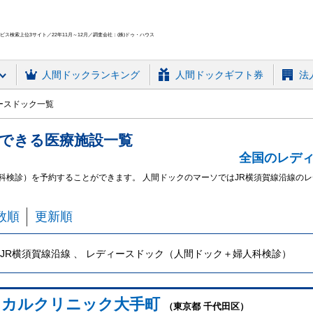
ス検索上位3サイト／22年11月～12月／調査会社：(株)ドゥ・ハウス
人間ドック
ランキング
人間ドックギフト券
法
ースドック一覧
できる
医療施設
一覧
全国のレデ
人科検診）を予約することができます。 人間ドックのマーソではJR横須賀線沿線の
数順
更新順
JR横須賀線沿線 、 レディースドック（人間ドック＋婦人科検診）
ィカルクリニック大手町
（東京都 千代田区）