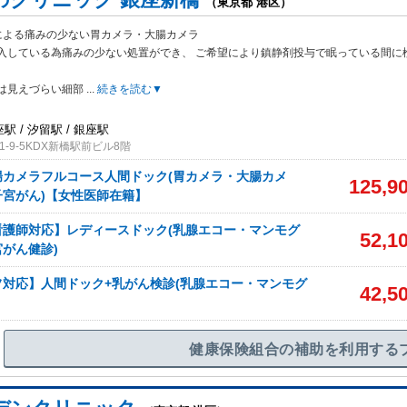
（東京都 港区）
による痛みの少ない胃カメラ・大腸カメラ
入している為痛みの少ない処置がで
き、 ご希望により鎮静剤投与で眠っている間に
は見えづらい細部
...
続きを読む▼
駅 / 汐留駅 / 銀座駅
-9-5KDX新橋駅前ビル8階
腸カメラフルコース人間ドック(胃カメラ・大腸カメ
125,9
宮がん)【女性医師在籍】
看護師対応】レディースドック(乳腺エコー・マンモグ
52,1
がん健診)
対応】人間ドック+乳がん検診(乳腺エコー・マンモグ
42,5
健康保険組合の補助を利用する