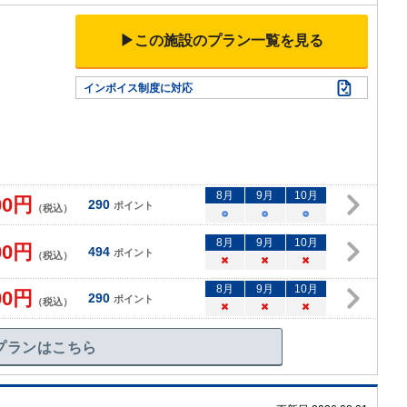
▶この施設のプラン一覧を見る
インボイス制度に対応
8
月
9
月
10
月
00
円
290
ポイント
（税込）
○
○
○
8
月
9
月
10
月
00
円
494
ポイント
（税込）
×
×
×
8
月
9
月
10
月
00
円
290
ポイント
（税込）
×
×
×
プランはこちら