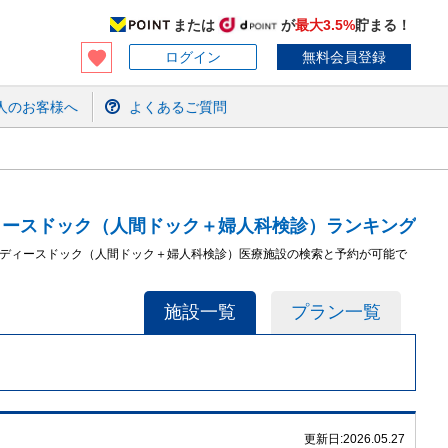
または
が
最大3.5%
貯まる！
ログイン
無料会員登録
人のお客様へ
よくあるご質問
ィースドック（人間ドック＋婦人科検診）ランキング
レディースドック（人間ドック＋婦人科検診）医療施設の検索と予約が可能で
施設一覧
プラン一覧
更新日:
2026.05.27