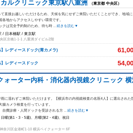
ィカルクリニック東京駅八重洲
（東京都 中央区）
って直接お越しいただけるため、天候を気にせずご来院いただくことができ、地域に
国各地からアクセスしやすい環境です。
ックは完全予約制のため、待ち時
...
続きを読む▼
 / 日本橋駅 / 東京駅
区京橋1-1-1 八重洲ダイビル2階
61,0
格】レディースドック(胃カメラ)
54,0
格】レディースドック
クォーター内科・消化器内視鏡クリニック 横
で雨に濡れずご来院いただけます。【横浜市の内視鏡検査の名医4人】に選出された
大腸カメラ検査を行っています。
、自費診療・人間ドックを受診される方
...
続きを読む▼
日曜(第1・3・5週)、月曜(第2・4週)、祝日
奈川区金港町1-10 横浜ベイクォーター 6F