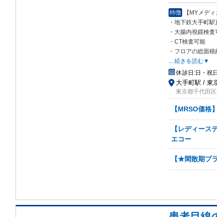
特徴
【MYメデ
・地下鉄大手町駅
・大腸内視鏡検査
・CT検査可能
・フロアの総面積
...
続きを読む▼
休診日:
日・祝
大手町駅 / 東
東京都千代田区大
【MRSO価格】
【レディースデ
エコー
【★閑散期プラン
患者目線