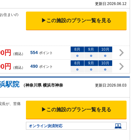
更新日:
2026.06.12
お住まいの
▶この施設のプラン一覧を見る
8
月
9
月
10
月
00
円
554
ポイント
（税込）
○
○
○
8
月
9
月
10
月
00
円
490
ポイント
（税込）
○
○
○
浜駅院
（神奈川県 横浜市神奈
更新日:
2026.08.03
院長が、苦痛
▶この施設のプラン一覧を見る
オンライン決済対応