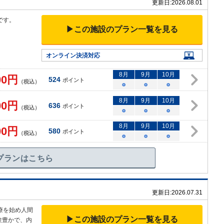
更新日:
2026.08.01
です。
▶この施設のプラン一覧を見る
オンライン決済対応
8
月
9
月
10
月
00
円
524
ポイント
（税込）
○
○
○
8
月
9
月
10
月
00
円
636
ポイント
（税込）
○
○
○
8
月
9
月
10
月
00
円
580
ポイント
（税込）
○
○
○
プランはこちら
更新日:
2026.07.31
療を始め人間
▶この施設のプラン一覧を見る
験豊かで、内