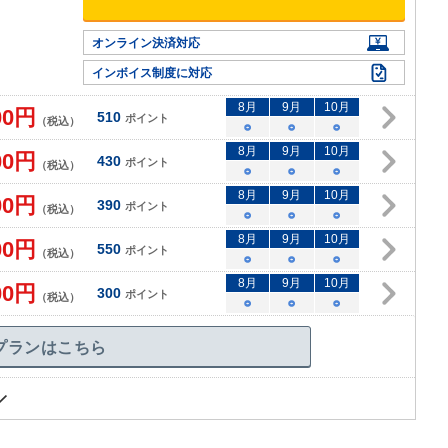
オンライン決済対応
インボイス制度に対応
8
月
9
月
10
月
00
円
510
ポイント
（税込）
○
○
○
8
月
9
月
10
月
00
円
430
ポイント
（税込）
○
○
○
8
月
9
月
10
月
00
円
390
ポイント
（税込）
○
○
○
8
月
9
月
10
月
00
円
550
ポイント
（税込）
○
○
○
8
月
9
月
10
月
00
円
300
ポイント
（税込）
○
○
○
プランはこちら