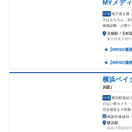
MYメデ
特徴
地下道を通
方は
もちろん、全
健康診断・人間ド
京橋駅 / 宝町駅
東京都東京都中央
★【MRSO価
★【MRSO価
横浜ベイ
川区）
特徴
横浜駅直結
の
ない胃カメラ・
完全個室を４部屋
休診日:
休診日：
横浜駅
神奈川県横浜市神