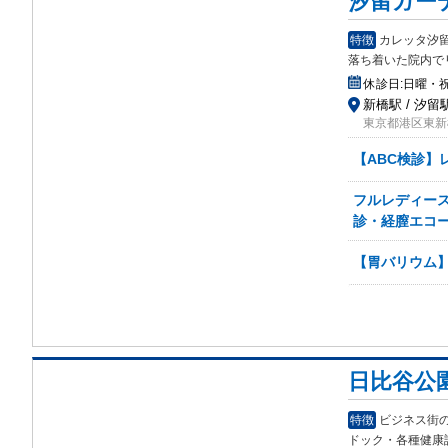
汐留ガー
特徴
カレッタ汐
落ち
着いた院内で
休診日:
日曜・
新橋駅 / 汐留
東京都港区東新橋
【ABC検診】
フルレディー
診・経膣エコー
【胃バリウム
日比谷公
特徴
ビジネス街
ド
ック・各種健康