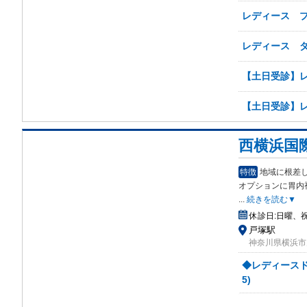
レディース 
レディース 
【土日受診】
【土日受診】
西横浜国
特徴
地域に根差
オプ
ションに胃内
...
続きを読む▼
休診日:
日曜、
戸塚駅
神奈川県横浜市
◆レディースド
5)