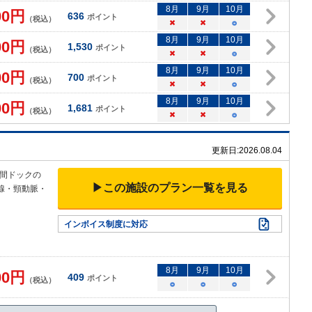
8
月
9
月
10
月
00
円
636
ポイント
（税込）
×
×
○
8
月
9
月
10
月
00
円
1,530
ポイント
（税込）
×
×
○
8
月
9
月
10
月
00
円
700
ポイント
（税込）
×
×
○
8
月
9
月
10
月
00
円
1,681
ポイント
（税込）
×
×
○
更新日:
2026.08.04
間ドックの
▶この施設のプラン一覧を見る
腺・頸動脈・
インボイス制度に対応
8
月
9
月
10
月
00
円
409
ポイント
（税込）
○
○
○