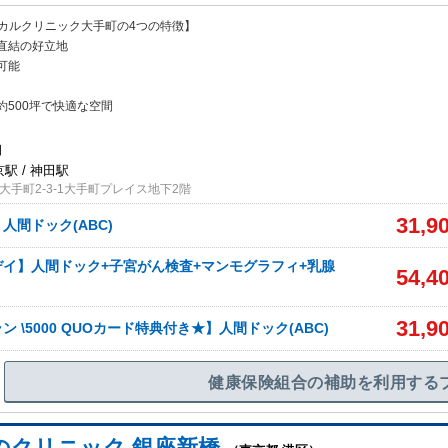
ィカルクリニック大手町の4つの特徴】
直結の好立地
可
能
約500坪で快適な空間
日
京駅 / 神田駅
手町2-3-1大手町プレイス地下2階
31,9
人間ドック(ABC)
イ】人間ドック+子宮がん検査+マンモグラフィ+乳腺
54,4
31,9
 \5000 QUOカード特典付き★】人間ドック(ABC)
健康保険組合の補助を利用する
のクリニック 銀座新橋