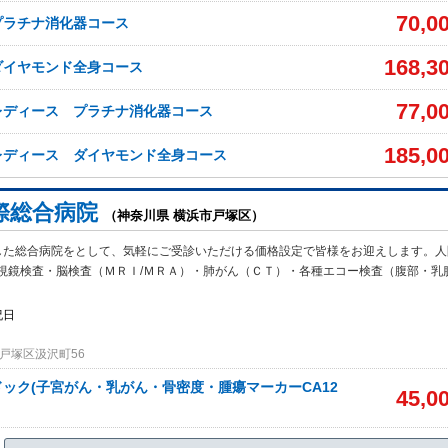
70,0
プラチナ消化器コース
168,3
ダイヤモンド全身コース
77,0
レディース プラチナ消化器コース
185,0
レディース ダイヤモンド全身コース
際総合病院
（神奈川県 横浜市戸塚区）
した総合病院をとして、気軽にご受診いただける価格設定で皆様をお迎えします。人
視鏡検査・脳検査（ＭＲＩ/ＭＲＡ）・肺がん（ＣＴ）・各種エコー検査（腹部・乳
祝日
戸塚区汲沢町56
ック(子宮がん・乳がん・骨密度・腫瘍マーカーCA12
45,0