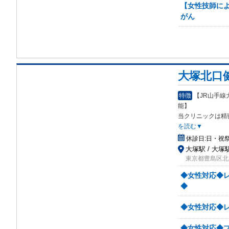
【女性技師に
がん
大塚北口
特徴
【JR山手
能】
当クリニックは精
を読む▼
休診日:
日・祝
大塚駅 / 大塚
東京都豊島区北大塚
◆女性対応◆レ
◆
◆女性対応◆レ
◆女性対応◆プ