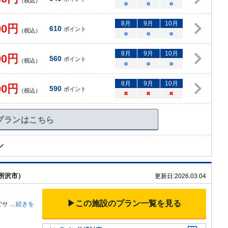
（税込）
○
○
○
8
月
9
月
10
月
00
円
610
ポイント
（税込）
○
○
○
8
月
9
月
10
月
00
円
560
ポイント
（税込）
○
○
○
8
月
9
月
10
月
00
円
590
ポイント
（税込）
×
×
×
プランはこちら
所沢市）
更新日:
2026.03.04
▶この施設のプラン一覧を見る
でサ
...
続きを