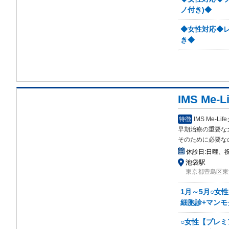
ノ付き)◆
◆女性対応◆レ
き◆
IMS Me
特徴
IMS Me
早期治療の重要な
そのために必要な
休診日:
日曜、
池袋駅
東京都豊島区東池
1月～5月○女
細胞診+マンモ
○女性【プレミ