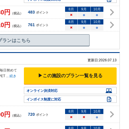
8
月
9
月
10
月
30
円
483
ポイント
（税込）
×
○
○
8
月
9
月
10
月
10
円
761
ポイント
（税込）
×
○
○
プランはこちら
更新日:
2026.07.13
毎日努めて
▶この施設のプラン一覧を見る
ET
...
続き
オンライン決済対応
インボイス制度に対応
8
月
9
月
10
月
00
円
720
ポイント
（税込）
×
×
○
8
月
9
月
10
月