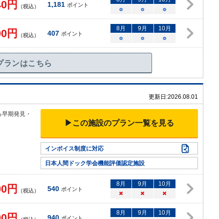
40
円
1,181
ポイント
（税込）
○
○
○
8
月
9
月
10
月
00
円
407
ポイント
（税込）
○
○
○
プランはこちら
更新日:
2026.08.01
る早
期発見・
▶この施設のプラン一覧を見る
インボイス制度に対応
日本人間ドック学会機能評価認定施設
8
月
9
月
10
月
00
円
540
ポイント
（税込）
×
×
×
8
月
9
月
10
月
00
円
940
ポイント