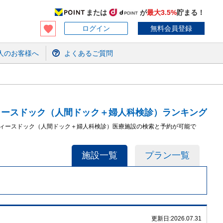
または
が
最大3.5%
貯まる！
ログイン
無料会員登録
人のお客様へ
よくあるご質問
ィースドック（人間ドック＋婦人科検診）ランキング
ディースドック（人間ドック＋婦人科検診）医療施設の検索と予約が可能で
施設一覧
プラン一覧
更新日:
2026.07.31