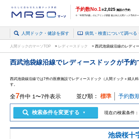
予約数No.1
2,025
※
施設の予約
※「年間予約数」のヒアリング調査 個人向け人間ドック予約サービ
人間ドック・健診を探す
病気・検査
について
調べる
人間ドックのマーソTOP
レディースドック
西武池袋線沿線のレディ
西武池袋線沿線
で
レディースドック
が予約
西武池袋線沿線では7件の医療施設でレディースドック（人間ドック＋婦人科
す。
7
並び順：
標準
予約数
全
件中
1
〜
7
件表示
検索条件を変更する
現在の検索条件：
▼
池袋桜十