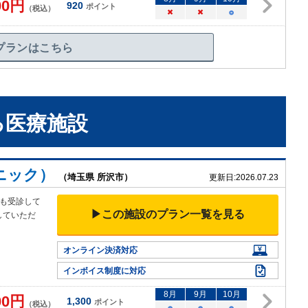
00
円
920
ポイント
（税込）
×
×
○
プランはこちら
る
医療施設
ニック）
（埼玉県 所沢市）
更新日:
2026.07.23
も受診して
▶この施設のプラン一覧を見る
していただ
オンライン決済対応
インボイス制度に対応
8
月
9
月
10
月
00
円
1,300
ポイント
（税込）