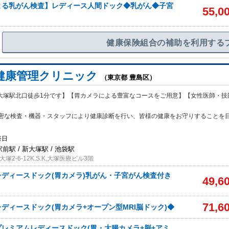
よる乳がん検査】レディース人間ドック◆乳がん◆子宮
55,0
健康保険組合の補助を利用する
健康管理クリニック
（東京都 豊島区）
線大塚駅北口徒歩1分です】【胃カメラによる豊富なコースをご用意】【女性医師・技
密な検査・機器・スタッフにより健康診断を行い、皆様の健康をお守りすることを
祭日
駅前駅 / 新大塚駅 / 池袋駅
2-6-12K.S.K.大塚医療ビル3階
ディースドック(胃カメラ)乳がん・子宮がん検査付き
49,6
71,6
ディースドック(胃カメラ+オープン型MRI脳ドック)◆
レミアムレディースドック(胃・大腸カメラ+脳+アミ