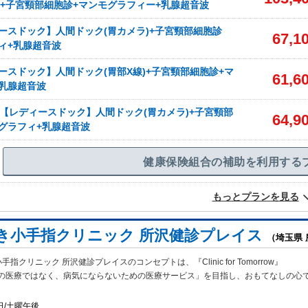
RI+子宮頸部細胞診+マンモグラフィー+乳腺超音波
ースドック】人間ドック(胃カメラ)+子宮頸部細胞診
67,1
ィ+乳腺超音波
ースドック】人間ドック(胃部X線)+子宮頸部細胞診+マ
61,6
乳腺超音波
性【レディースドック】人間ドック(胃カメラ)+子宮頸部
64,9
グラフィ+乳腺超音波
健康保険組合の補助を利用する
もっとプランを見る
き小手指クリニック 所沢健診プレイス
（埼玉県 
指クリニック 所沢健診プレイスのコンセプトは、『Clinic for Tomorrow
』
の医療ではなく、病気にならないための医療サービス」を目指し、おもてなしの心
日/土曜午後