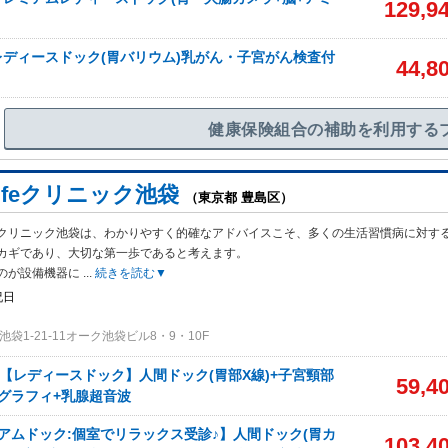
129,9
ディースドック(胃バリウム)乳がん・子宮がん検査付
44,8
健康保険組合の補助を利用する
-Lifeクリニック池袋
（東京都 豊島区）
-Lifeクリニック池袋は、わかりやすく的確なアドバイスこそ、多くの生活習慣病に対す
カギであり、大切な第一歩であると考えます。
のが設備機器に
...
続きを読む▼
祝日
袋1-21-11オーク池袋ビル8・9・10F
性【レディースドック】人間ドック(胃部X線)+子宮頸部
59,4
グラフィ+乳腺超音波
アムドック:個室でリラックス受診♪】人間ドック(胃カ
103,4