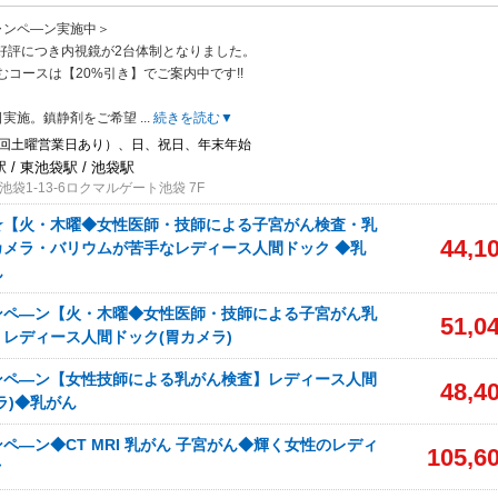
ャンペ―ン実施中＞
ご好評につき内視鏡が2台体制となりました。
むコースは【20%引き】でご案内中です!!
日実施。鎮静剤をご希望
...
続きを読む▼
1回土曜営業日あり）、日、祝日、年末年始
/ 東池袋駅 / 池袋駅
袋1-13-6ロクマルゲート池袋 7F
☆【火・木曜◆女性医師・技師による子宮がん検査・乳
44,1
カメラ・バリウムが苦手なレディース人間ドック ◆乳
ん
ンペ―ン【火・木曜◆女性医師・技師による子宮がん乳
51,0
レディース人間ドック(胃カメラ)
ンペ―ン【女性技師による乳がん検査】レディース人間
48,4
ラ)◆乳がん
ペ―ン◆CT MRI 乳がん 子宮がん◆輝く女性のレディ
105,6
ク