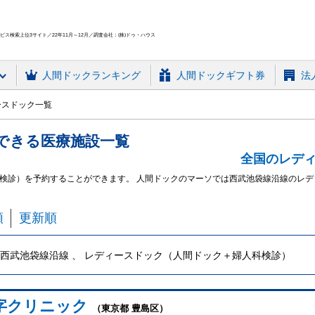
ス検索上位3サイト／22年11月～12月／調査会社：(株)ドゥ・ハウス
人間ドック
ランキング
人間ドックギフト券
法
ースドック一覧
できる
医療施設
一覧
全国のレデ
検診）を予約することができます。 人間ドックのマーソでは西武池袋線沿線のレ
順
更新順
西武池袋線沿線 、 レディースドック（人間ドック＋婦人科検診）
字クリニック
（東京都 豊島区）