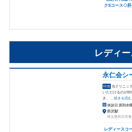
クSコース◇肝
レディー
永仁会シ
特徴
当クリニッ
いた
だけるのが特
き、
...
続きを読む
休診日:
原則水
所沢駅
埼玉県所沢市東住
レディースコ