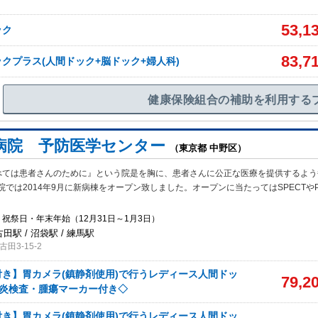
53,1
ック
83,7
クプラス(人間ドック+脳ドック+婦人科)
健康保険組合の補助を利用する
病院 予防医学センター
（東京都 中野区）
べては患者さんのために』という院是を胸に、患者さんに公正な医療を提供するよう
では2014年9月に新病棟をオープン致しました。オープンに当たってはSPECTやP
祝祭日・年末年始（12月31日～1月3日）
古田駅 / 沼袋駅 / 練馬駅
田3-15-2
き】胃カメラ(鎮静剤使用)で行うレディース人間ドッ
79,2
肝炎検査・腫瘍マーカー付き◇
き】胃カメラ(鎮静剤使用)で行うレディース人間ドッ