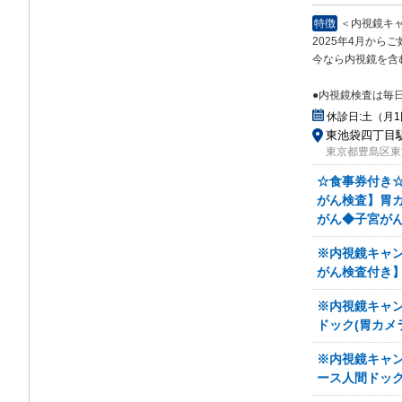
特徴
＜内視鏡キ
2025年4月から
今な
ら内視鏡を含
●内視鏡検査は毎
休診日:
土（月
東池袋四丁目駅 
東京都豊島区東池
☆食事券付き
がん検査】胃
がん◆子宮が
※内視鏡キャ
がん検査付き】
※内視鏡キャ
ドック(胃カメ
※内視鏡キャン
ース人間ドッ