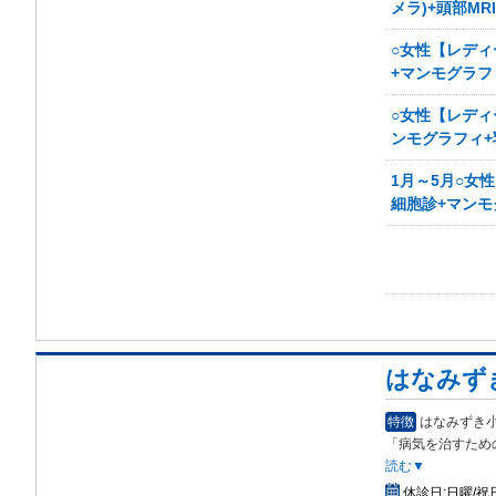
メラ)+頭部M
○女性【レディ
+マンモグラフ
○女性【レディ
ンモグラフィ+
1月～5月○女
細胞診+マンモ
はなみず
特徴
はなみずき小手
「病気を治すため
読む▼
休診日:
日曜/祝