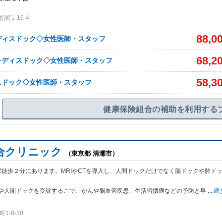
町1‐16‐4
88,0
ディスドック◇女性医師・スタッフ
68,2
レディスドック◇女性医師・スタッフ
58,3
スドック◇女性医師・スタッフ
健康保険組合の補助を利用する
合クリニック
（東京都 清瀬市）
駅徒歩２分にあります。MRIやCTを導入し、人間ドックだけでなく脳ドックや肺ド
や人間ドックを受診するこで、がんや脳血管疾患、生活習慣病などの予防と早
...
続
-8-30