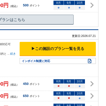
8
月
9
月
10
月
00
円
500
ポイント
（税込）
○
○
○
プランはこちら
更新日:
2026.07.21
師対応可
▶この施設のプラン一覧を見る
目的と
...
続き
インボイス制度に対応
8
月
9
月
10
月
00
円
450
ポイント
（税込）
×
×
○
8
月
9
月
10
月
00
円
650
ポイント
（税込）
×
×
○
8
月
9
月
10
月