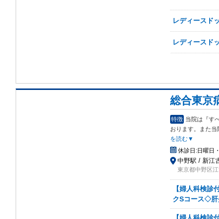
レディースド
レディースドッ
総合東京
特徴
当院は『す
おり
ます。また当院
を読む▼
休診日:
日曜日・
中野駅 / 新江
東京都中野区江古
【婦人科検診付
クSコース◇
【婦人科検診付