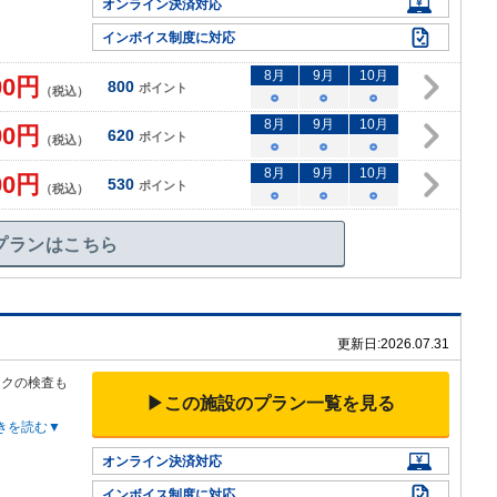
オンライン決済対応
インボイス制度に対応
8
月
9
月
10
月
00
円
800
ポイント
（税込）
○
○
○
8
月
9
月
10
月
00
円
620
ポイント
（税込）
○
○
○
8
月
9
月
10
月
00
円
530
ポイント
（税込）
○
○
○
プランはこちら
更新日:
2026.07.31
ックの検査も
▶この施設のプラン一覧を見る
きを読む▼
オンライン決済対応
インボイス制度に対応