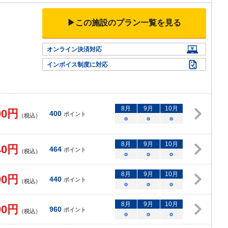
▶この施設のプラン一覧を見る
オンライン決済対応
インボイス制度に対応
8
月
9
月
10
月
00
円
400
ポイント
（税込）
○
○
○
8
月
9
月
10
月
40
円
464
ポイント
（税込）
○
○
○
8
月
9
月
10
月
00
円
440
ポイント
（税込）
○
○
○
8
月
9
月
10
月
00
円
960
ポイント
（税込）
○
○
○