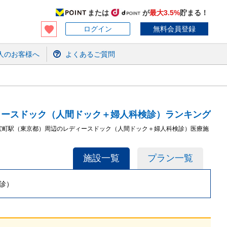
または
が
最大3.5%
貯まる！
ログイン
無料会員登録
人のお客様へ
よくあるご質問
ィースドック（人間ドック＋婦人科検診）ランキング
,宝町駅（東京都）周辺のレディースドック（人間ドック＋婦人科検診）医療施
施設一覧
プラン一覧
診）