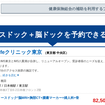
健康保険組合の補助を利用する
スドック＋脳ドック
を予約でき
-Lifeクリニック東京
（東京都 中央区）
月にIMS東京とIMS八重洲が合併し、リニューアルオープン。受診者様のニーズを捉え
ります。
2分のアクセス抜群の施設です。
...
続きを読む▼
・祝日
 / 日本橋駅 / 東京駅
本橋3丁目6-2日本橋フロント2階
ースドック*脳MRI+胸部CT+腫瘍マーカー+婦人科+骨
82,5