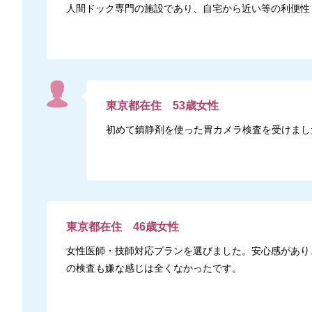
人間ドック専門の施設であり、自宅から近い等の利便性
東京都
在住
53
歳
女性
初めて鎮静剤を使った胃カメラ検査を受けまし
東京都
在住
46
歳
女性
女性医師・技師対応プランを選びました。安心感があり
の検査も嫌な感じは全くなかったです。