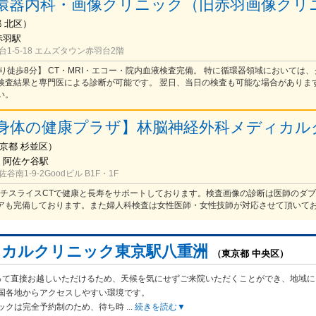
環器内科・画像クリニック（旧赤羽画像クリ
都
北区
）
赤羽駅
1-5-18 エムズタウン赤羽台2階
り徒歩8分】 CT・MRI・エコー・院内血液検査完備。 特に循環器領域においては
検査結果と専門医による診断が可能です。 翌日、当日の検査も可能な場合がありま
い。
身体の健康プラザ】林脳神経外科メディカル
京都
杉並区
）
/ 阿佐ケ谷駅
南1-9-2Goodビル B1F・1F
マルチスライスCTで健康と長寿をサポートしております。検査画像の診断は医師のダ
アも完備しております。また婦人科検査は女性医師・女性技師が対応させて頂いて
ィカルクリニック東京駅八重洲
（東京都 中央区）
って直接お越しいただけるため、天候を気にせずご来院いただくことができ、地域に
国各地からアクセスしやすい環境です。
ックは完全予約制のため、待ち時
...
続きを読む▼