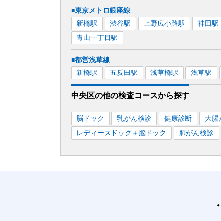
■東京メトロ銀座線
新橋
駅
渋谷
駅
上野広小路
駅
神田
駅
青山一丁目
駅
■都営浅草線
新橋
駅
五反田
駅
浅草橋
駅
浅草
駅
中央区
の
他の
検査コースから探す
脳ドック
乳がん検診
健康診断
大腸
レディースドック＋脳ドック
肺がん検診