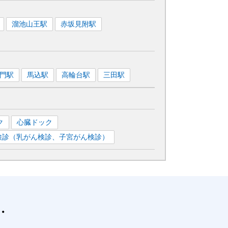
溜池山王
駅
赤坂見附
駅
門
駅
馬込
駅
高輪台
駅
三田
駅
ク
心臓ドック
検診（乳がん検診、子宮がん検診）