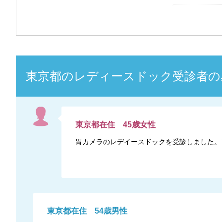
東京都
の
レディースドック
受診者の
東京都
在住
45
歳
女性
胃カメラのレデイースドックを受診しました。
東京都
在住
54
歳
男性