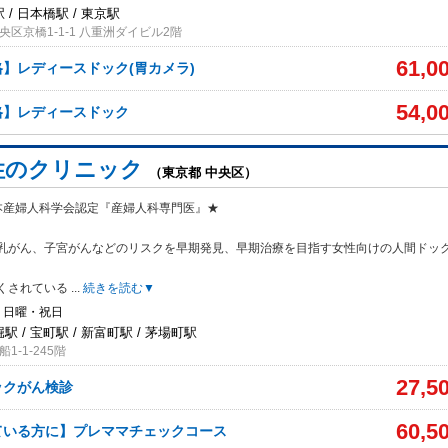
 / 日本橋駅 / 東京駅
区京橋1-1-1 八重洲ダイビル2階
61,0
格】レディースドック(胃カメラ)
54,0
格】レディースドック
女性のクリニック
（東京都 中央区）
本産婦人科学会認定『産婦人科専門医』★
乳がん、子宮がんなどのリスク
を早期発見、早期治療を目指す女性向けの人間ドッ
くされている
...
続きを読む▼
・日曜・祝日
駅 / 宝町駅 / 新富町駅 / 茅場町駅
-1‐245階
27,5
ックがん検診
60,5
ている方に】プレママチェックコース