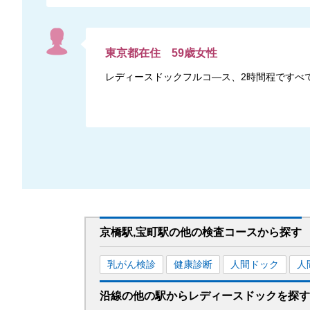
東京都
在住
59
歳
女性
レディースドックフルコ―ス、2時間程ですべ
京橋駅,宝町駅
の
他の
検査コースから探す
乳がん検診
健康診断
人間ドック
人
沿線の他の駅から
レディースドックを
探す