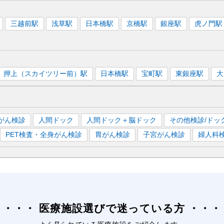
三越前
駅
浅草
駅
日本橋
駅
京橋
駅
銀座
駅
虎ノ門
駅
押上（スカイツリー前）
駅
日本橋
駅
宝町
駅
東銀座
駅
大
がん検診
人間ドック
人間ドック＋脳ドック
その他検診/ドッ
PET検査・全身がん検診
胃がん検診
子宮がん検診
婦人科
医療施設選びで迷っている方