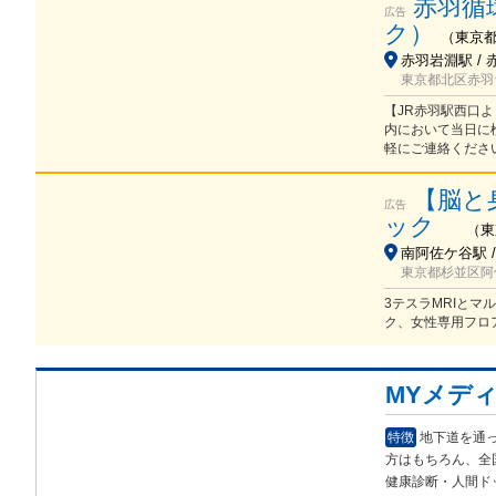
赤羽循
広告
ク）
（
東京
赤羽岩淵駅 / 
東京都北区赤羽台
【JR赤羽駅西口よ
内において当日に
軽にご連絡くださ
【脳と
広告
ック
（
東
南阿佐ケ谷駅 
東京都杉並区阿佐谷
3テスラMRIと
ク、女性専用フロ
MYメデ
特徴
地下道を通
方は
もちろん、全
健康診断・人間ド