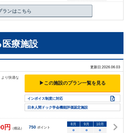
プランはこちら
る
医療施設
更新日:
2026.06.03
、より
快適な
▶この施設のプラン一覧を見る
インボイス制度に対応
日本人間ドック学会機能評価認定施設
8
月
9
月
10
月
00
円
750
ポイント
（税込）
○
○
○