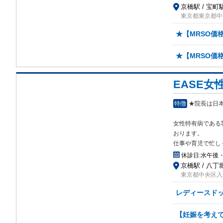
京橋駅 / 宝町駅
東京都東京都中央
★【MRSO価
★【MRSO価
EASE
特徴
★院長は日
女性特有病である
おります。
仕事や育児で忙し
休診日:
水午後
京橋駅 / 八丁堀
東京都中央区入船1
レディースド
【妊娠を考え