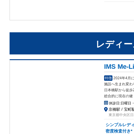
レディー
IMS Me
特徴
2024年4
施設へ生まれ変わ
日本橋駅から徒歩
総合的に現在の健
休診日:
日曜日
京橋駅 / 宝町駅
東京都中央区日
シンプルレディ
密度検査付き*