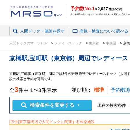
予約数No.1
2,027
※
施設の予約
※「年間予約数」のヒアリング調査 個人向け人間ドック予約サービ
人間ドック・健診を探す
病気・検査
について
調べる
人間ドックのマーソTOP
レディースドック
東京都
中央区
京橋
京橋駅,宝町駅（東京都）周辺
で
レディース
京橋駅,宝町駅（東京都）周辺では3件の医療施設でレディースドック（人間
設の検索と予約が可能です。
3
並び順：
標準
予約数
全
件中
1
〜
3
件表示
検索条件を変更する
現在の検索条件：
▼
[広告]
東京都
周辺で人間ドックに関連する医療施設