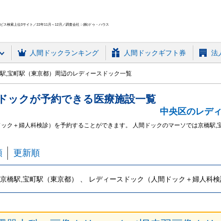
ス検索上位3サイト／22年11月～12月／調査会社：(株)ドゥ・ハウス
人間ドック
ランキング
人間ドックギフト券
法
駅,宝町駅（東京都）周辺のレディースドック一覧
ドック
が予約できる
医療施設
一覧
中央区のレデ
ドック＋婦人科検診）を予約することができます。 人間ドックのマーソでは京橋駅
順
更新順
京橋駅,宝町駅（東京都） 、 レディースドック（人間ドック＋婦人科検