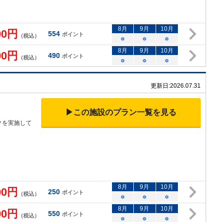
8
月
9
月
10
月
00
円
554
ポイント
（税込）
○
○
○
8
月
9
月
10
月
00
円
490
ポイント
（税込）
○
○
○
更新日:
2026.07.31
▶この施設のプラン一覧を見る
クを実施して
8
月
9
月
10
月
00
円
250
ポイント
（税込）
○
○
○
8
月
9
月
10
月
00
円
550
ポイント
（税込）
○
○
○