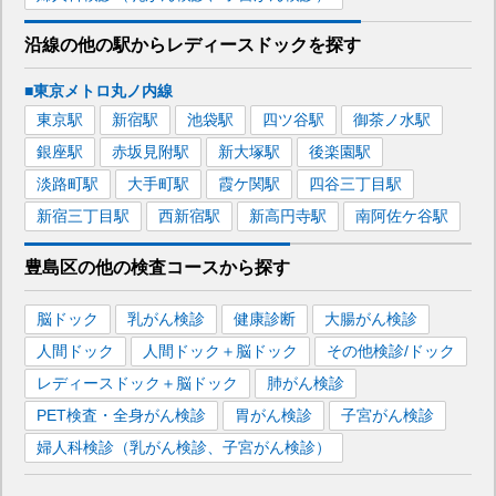
沿線の他の駅から
レディースドックを
探す
■東京メトロ丸ノ内線
東京
駅
新宿
駅
池袋
駅
四ツ谷
駅
御茶ノ水
駅
銀座
駅
赤坂見附
駅
新大塚
駅
後楽園
駅
淡路町
駅
大手町
駅
霞ケ関
駅
四谷三丁目
駅
新宿三丁目
駅
西新宿
駅
新高円寺
駅
南阿佐ケ谷
駅
豊島区
の
他の
検査コースから探す
脳ドック
乳がん検診
健康診断
大腸がん検診
人間ドック
人間ドック＋脳ドック
その他検診/ドック
レディースドック＋脳ドック
肺がん検診
PET検査・全身がん検診
胃がん検診
子宮がん検診
婦人科検診（乳がん検診、子宮がん検診）