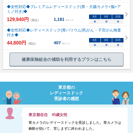
◆女性対応◆プレミアムレディースドック(胃・大腸カメラ+脳+ア
ミノ付き)◆
8
月
9
月
10
月
129,940
円
1,181
（税込）
ポイント
○
○
○
◆女性対応◆レディースドック(胃バリウム)乳がん・子宮がん検査
付き◆
8
月
9
月
10
月
44,800
円
407
（税込）
ポイント
○
○
○
健康保険組合の補助を利用するプランはこちら
東京都
の
レディースドック
受診者の感想
東京都
在住
45
歳
女性
胃カメラのレデイースドックを受診しました。胃カメラは
麻酔が効いて、苦しまずに終われました。