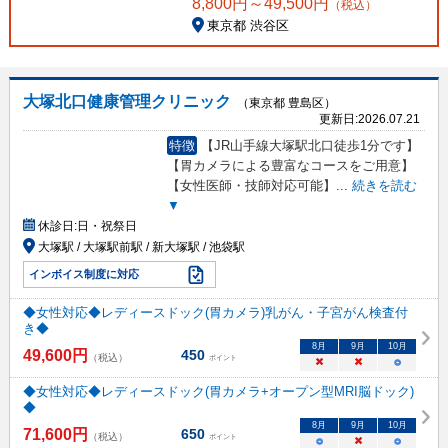
8,800
円～
49,500
円
（税込）
東京都 渋谷区
大塚北口健康管理クリニック
（東京都 豊島区）
更新日:
2026.07.21
特徴
【JR山手線大塚駅北口徒歩1分です】
【胃カメラによる豊富なコースをご用意】
【女性医師・技師対応可能】
...
続きを読む
▼
休診日:
日・祝祭日
大塚駅 / 大塚駅前駅 / 新大塚駅 / 池袋駅
インボイス制度に対応
◆女性対応◆レディースドック(胃カメラ)乳がん・子宮がん検査付
き◆
8
月
9
月
10
月
49,600
円
450
（税込）
ポイント
×
×
○
◆女性対応◆レディースドック(胃カメラ+オープン型MRI脳ドック)
◆
8
月
9
月
10
月
71,600
円
650
（税込）
ポイント
○
×
○