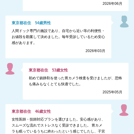
2026年06月
東京都
在住
54
歳
男性
人間ドック専門の施設であり、自宅から近い等の利便性・
お値段を勘案して決めました。毎年受診しているため安心
感があります。
2026年03月
東京都
在住
53
歳
女性
初めて鎮静剤を使った胃カメラ検査を受けましたが、恐怖
も痛みもなくとても快適でした。
2025年05月
東京都
在住
46
歳
女性
女性医師・技師対応プランを選びました。安心感があり、
スムーズな流れでストレスなく受診できました。 胃カメ
ラも眠っているうちに終わったという感じでしたし、子宮