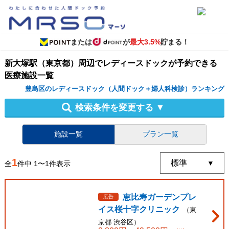
または
が
最大3.5%
貯まる！
新大塚駅（東京都）周辺
で
レディースドック
が予約できる
医療施設
一覧
豊島区のレディースドック（人間ドック＋婦人科検診）ランキング
検索条件を変更する
▼
施設一覧
プラン一覧
1
全
件中
1
〜
1
件表示
恵比寿ガーデンプレ
広告
イス桜十字クリニック
（
東
京都
渋谷区
）