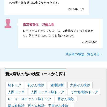
の検査も嫌な感じは全くなかったです。
2025年05月
東京都
在住
59
歳
女性
レディースドックフルコ―ス、2時間程ですべてが終わ
り、助かりました。とても良かったです
2025年05月
受診者の感想一覧を見る→
新大塚駅
の
他の
検査コースから探す
脳ドック
乳がん検診
健康診断
大腸がん検診
人間ドック
人間ドック＋脳ドック
その他検診/ドック
レディースドック＋脳ドック
胃がん検診
婦人科検診（乳がん検診、子宮がん検診）