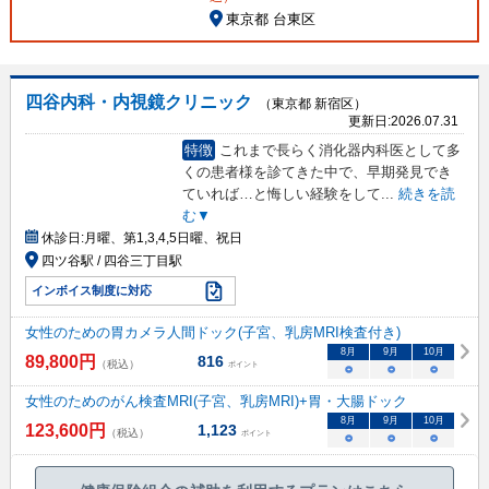
東京都 台東区
四谷内科・内視鏡クリニック
（東京都 新宿区）
更新日:
2026.07.31
特徴
これまで長らく消化器内科医として多
くの患者様を診てきた中で、早期発見でき
ていれば…と悔しい経験をして
...
続きを読
む▼
休診日:
月曜、第1,3,4,5日曜、祝日
四ツ谷駅 / 四谷三丁目駅
インボイス制度に対応
女性のための胃カメラ人間ドック(子宮、乳房MRI検査付き)
8
月
9
月
10
月
89,800
円
816
（税込）
ポイント
○
○
○
女性のためのがん検査MRI(子宮、乳房MRI)+胃・大腸ドック
8
月
9
月
10
月
123,600
円
1,123
（税込）
ポイント
○
○
○