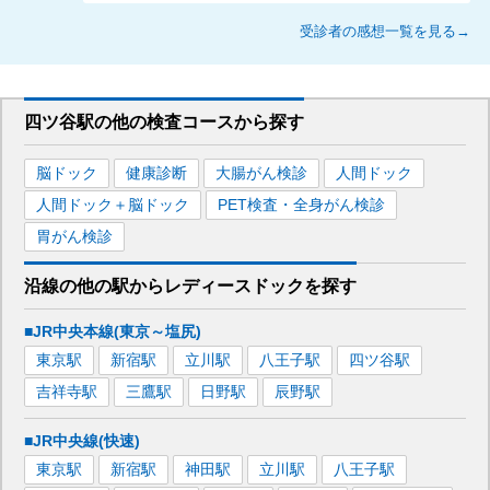
受診者の感想一覧を見る→
四ツ谷駅
の
他の
検査コースから探す
脳ドック
健康診断
大腸がん検診
人間ドック
人間ドック＋脳ドック
PET検査・全身がん検診
胃がん検診
沿線の他の駅から
レディースドックを
探す
■JR中央本線(東京～塩尻)
東京
駅
新宿
駅
立川
駅
八王子
駅
四ツ谷
駅
吉祥寺
駅
三鷹
駅
日野
駅
辰野
駅
■JR中央線(快速)
東京
駅
新宿
駅
神田
駅
立川
駅
八王子
駅