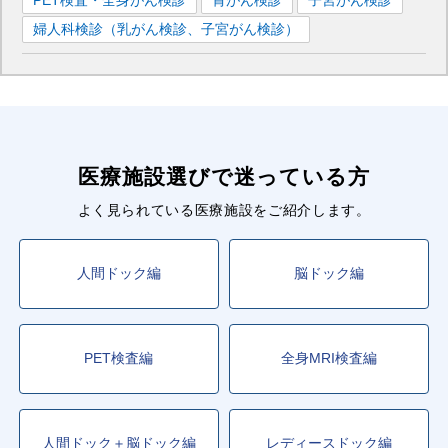
PET検査・全身がん検診
胃がん検診
子宮がん検診
■東京メトロ南北線
婦人科検診（乳がん検診、子宮がん検診）
目黒
駅
四ツ谷
駅
市ケ谷
駅
飯田橋
駅
溜池山王
駅
永田町
駅
後楽園
駅
六本木一丁目
駅
麻布十番
駅
医療施設選びで迷っている方
よく見られている医療施設をご紹介します。
人間ドック編
脳ドック編
PET検査編
全身MRI検査編
人間ドック＋脳ドック編
レディースドック編