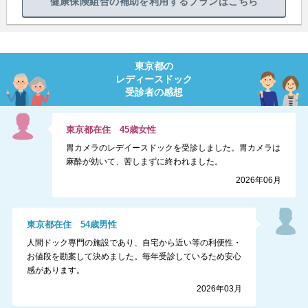
健康保険組合の補助を利用するプランはこちら
東京都
の
レディースドック
受診者の感想
東京都
在住
45
歳
女性
胃カメラのレデイースドックを受診しました。胃カメラは
麻酔が効いて、苦しまずに終われました。
2026年06月
東京都
在住
54
歳
男性
人間ドック専門の施設であり、自宅から近い等の利便性・
お値段を勘案して決めました。毎年受診しているため安心
感があります。
2026年03月