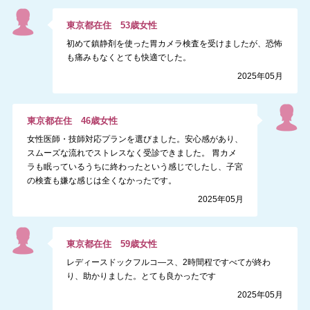
東京都
在住
53
歳
女性
初めて鎮静剤を使った胃カメラ検査を受けましたが、恐怖
も痛みもなくとても快適でした。
2025年05月
東京都
在住
46
歳
女性
女性医師・技師対応プランを選びました。安心感があり、
スムーズな流れでストレスなく受診できました。 胃カメ
ラも眠っているうちに終わったという感じでしたし、子宮
の検査も嫌な感じは全くなかったです。
2025年05月
東京都
在住
59
歳
女性
レディースドックフルコ―ス、2時間程ですべてが終わ
り、助かりました。とても良かったです
2025年05月