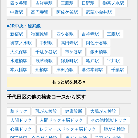
四ツ谷
駅
吉祥寺
駅
三鷹
駅
日野
駅
御茶ノ水
駅
中野
駅
高円寺
駅
阿佐ケ谷
駅
武蔵小金井
駅
■JR中央・総武線
新宿
駅
秋葉原
駅
四ツ谷
駅
吉祥寺
駅
三鷹
駅
御茶ノ水
駅
中野
駅
高円寺
駅
阿佐ケ谷
駅
大久保
駅
千駄ケ谷
駅
市ケ谷
駅
飯田橋
駅
水道橋
駅
浅草橋
駅
錦糸町
駅
亀戸
駅
平井
駅
本八幡
駅
船橋
駅
津田沼
駅
幕張本郷
駅
千葉
駅
もっと駅を見る▼
■東京メトロ丸ノ内線
千代田区
の
他の
検査コースから探す
東京
駅
新宿
駅
池袋
駅
四ツ谷
駅
御茶ノ水
駅
脳ドック
乳がん検診
健康診断
大腸がん検診
銀座
駅
赤坂見附
駅
新大塚
駅
後楽園
駅
人間ドック
人間ドック＋脳ドック
その他検診/ドック
淡路町
駅
大手町
駅
霞ケ関
駅
四谷三丁目
駅
心臓ドック
レディースドック＋脳ドック
肺がん検診
新宿三丁目
駅
西新宿
駅
新高円寺
駅
南阿佐ケ谷
駅