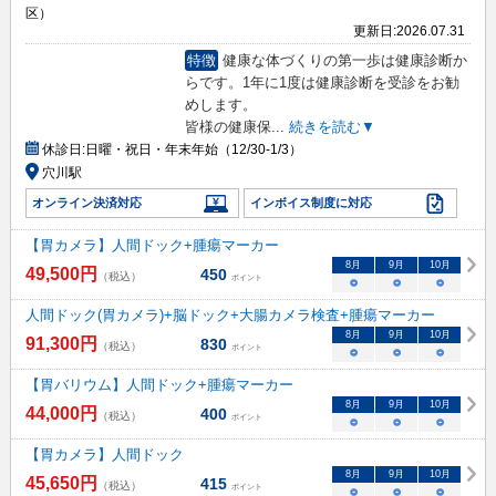
区）
更新日:
2026.07.31
特徴
健康な体づくりの第一歩は健康診断か
らです。1年に1度は健康診断を受診をお勧
めします。
皆様の健康保
...
続きを読む▼
休診日:
日曜・祝日・年末年始（12/30-1/3）
穴川駅
オンライン決済対応
インボイス制度に対応
【胃カメラ】人間ドック+腫瘍マーカー
8
月
9
月
10
月
49,500
円
450
（税込）
ポイント
○
○
○
人間ドック(胃カメラ)+脳ドック+大腸カメラ検査+腫瘍マーカー
8
月
9
月
10
月
91,300
円
830
（税込）
ポイント
○
○
○
【胃バリウム】人間ドック+腫瘍マーカー
8
月
9
月
10
月
44,000
円
400
（税込）
ポイント
○
○
○
【胃カメラ】人間ドック
8
月
9
月
10
月
45,650
円
415
（税込）
ポイント
○
○
○