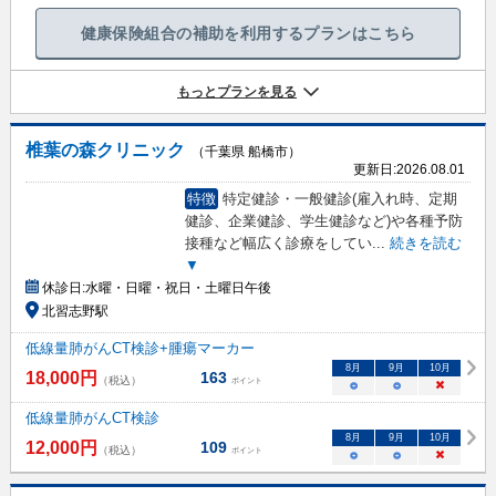
健康保険組合の補助を利用するプランはこちら
もっとプランを見る
椎葉の森クリニック
（千葉県 船橋市）
更新日:
2026.08.01
特徴
特定健診・一般健診(雇入れ時、定期
健診、企業健診、学生健診など)や各種予防
接種など幅広く診療をしてい
...
続きを読む
▼
休診日:
水曜・日曜・祝日・土曜日午後
北習志野駅
低線量肺がんCT検診+腫瘍マーカー
8
月
9
月
10
月
18,000
円
163
（税込）
ポイント
○
○
×
低線量肺がんCT検診
8
月
9
月
10
月
12,000
円
109
（税込）
ポイント
○
○
×