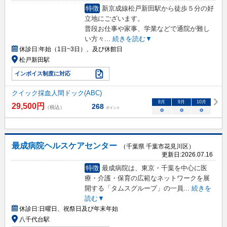
特徴
新京成線松戸新田駅から徒歩５分の好
立地にございます。
普段お仕事や家事、学業などで通院が難し
い方々
...
続きを読む▼
休診日:
年始（1日~3日）、及び休館日
松戸新田駅
インボイス制度に対応
クイック採血人間ドック(ABC)
8
月
9
月
10
月
29,500
円
268
（税込）
ポイント
○
○
○
最成病院ヘルスケアセンター
（千葉県 千葉市花見川区）
更新日:
2026.07.16
特徴
最成病院は、東京・千葉を中心に医
療・介護・保育の広範なネットワークを展
開する「タムスグループ」の一員
...
続きを
読む▼
休診日:
日曜日、祝祭日及び年末年始
八千代台駅