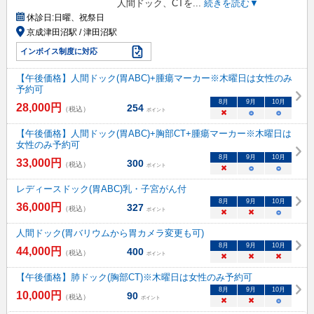
人間ドック、CTを
...
続きを読む▼
休診日:
日曜、祝祭日
京成津田沼駅 / 津田沼駅
インボイス制度に対応
【午後価格】人間ドック(胃ABC)+腫瘍マーカー※木曜日は女性のみ
予約可
8
月
9
月
10
月
28,000
円
254
（税込）
ポイント
×
○
○
【午後価格】人間ドック(胃ABC)+胸部CT+腫瘍マーカー※木曜日は
女性のみ予約可
8
月
9
月
10
月
33,000
円
300
（税込）
ポイント
×
○
○
レディースドック(胃ABC)乳・子宮がん付
8
月
9
月
10
月
36,000
円
327
（税込）
ポイント
×
×
○
人間ドック(胃バリウムから胃カメラ変更も可)
8
月
9
月
10
月
44,000
円
400
（税込）
ポイント
×
×
×
【午後価格】肺ドック(胸部CT)※木曜日は女性のみ予約可
8
月
9
月
10
月
10,000
円
90
（税込）
ポイント
×
×
○