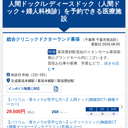
人間ドック/レディースドック（人間ド
ック＋婦人科検診）
を予約できる
医療施
設
総合クリニックドクターランド幕張
（千葉県 千葉市美浜区）
更新日:
2026.08.05
特徴
幕張豊砂駅直結のイオンモール幕張新
都心グランドモール内にございます。
普段お仕事や家事、学業などで
...
続きを読
む▼
休診日:
年始（1日~3日）
京成幕張本郷駅 / 幕張本郷駅 / 幕張豊砂駅
インボイス制度に対応
【バリウム・胃カメラが苦手な方へ】人間ドック(胸腹部CT+腫瘍マ
ーカー)
8
月
9
月
10
月
29,500
円
268
（税込）
ポイント
○
○
○
【バリウム・胃カメラが苦手な方へ】レディースドック(胸腹部CT
+腫瘍マーカー+マンモグラフィ+乳腺エコー)