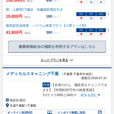
104,500
円
950
（税込）
ポイント
×
○
○
肺・上腹部CT健診 内臓脂肪測定付き
8
月
9
月
10
月
19,800
円
180
（税込）
ポイント
×
○
○
腹部超音波検査・バリウム検査で行う【人間ドックB】
8
月
9
月
10
月
41,800
円
380
（税込）
ポイント
×
×
×
健康保険組合の補助を利用するプランはこちら
もっとプランを見る
メディカルスキャニング千葉
（千葉県 千葉市中央区）
更新日:
2026.07.31
特徴
【全身のがん、脳疾患をチェックでき
ます】【年間約60万件の検査実績】
3.0テスラMRIと64列マ
...
続きを読む▼
休診日:
祝日
京成千葉駅 / 千葉駅
オンライン決済対応
インボイス制度に対応