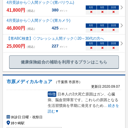
4月受診から◇人間ドック◇(胃バリウム)
8
月
9
月
10
月
41,800
円
380
（税込）
ポイント
×
×
×
4月受診から◇人間ドック◇(胃カメラ)
8
月
9
月
10
月
46,800
円
425
（税込）
ポイント
×
×
×
【胃ABC検査】◇フレッシュ人間ドック◇20～30代の方へ
8
月
9
月
10
月
25,000
円
227
（税込）
ポイント
×
×
×
健康保険組合の補助を利用するプランはこちら
市原メディカルキュア
（千葉県 市原市）
更新日:
2020.09.07
特徴
日本人の3大死亡原因はガン、心臓
病、脳血管障害です。これらの原因となる
生活習慣病を早期に発見するため
...
続きを
読む▼
休診日:
日曜・祝祭日
姉ケ崎駅