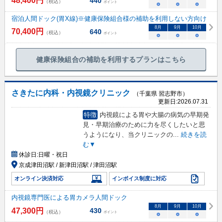
48,400
円
440
（税込）
ポイント
○
○
○
宿泊人間ドック(胃X線)※健康保険組合様の補助を利用しない方向け
8
月
9
月
10
月
70,400
円
640
（税込）
ポイント
○
○
○
健康保険組合の補助を利用するプランはこちら
さきたに内科・内視鏡クリニック
（千葉県 習志野市）
更新日:
2026.07.31
特徴
内視鏡による胃や大腸の病気の早期発
見・早期治療のために力を尽くしたいと思
うようになり、当クリニックの
...
続きを読
む▼
休診日:
日曜・祝日
京成津田沼駅 / 新津田沼駅 / 津田沼駅
オンライン決済対応
インボイス制度に対応
内視鏡専門医による胃カメラ人間ドック
8
月
9
月
10
月
47,300
円
430
（税込）
ポイント
○
○
○