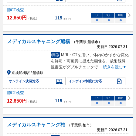
肺CT検査
8
月
9
月
10
月
12,650
円
115
（税込）
ポイント
○
○
○
メディカルスキャニング船橋
（千葉県 船橋市）
更新日:
2026.07.31
特徴
MRI・CTを用い、体内のかすかな変化
を鮮明・高画質に捉えた画像を、放射線科
担当医がダブルチェックで
...
続きを読む▼
京成船橋駅 / 船橋駅
オンライン決済対応
インボイス制度に対応
肺CT検査
8
月
9
月
10
月
12,650
円
115
（税込）
ポイント
○
○
○
メディカルスキャニング柏
（千葉県 柏市）
更新日:
2026.07.31