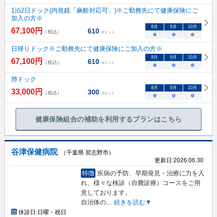
1泊2日ドック(内視鏡「麻酔対応可」)※ご勤務先にて健康保険にご
加入の方※
8
月
9
月
10
月
67,100
円
610
（税込）
ポイント
○
○
○
日帰りドック※ご勤務先にて健康保険にご加入の方※
8
月
9
月
10
月
67,100
円
610
（税込）
ポイント
○
○
○
肺ドック
8
月
9
月
10
月
33,000
円
300
（税込）
ポイント
○
○
○
健康保険組合の補助を利用するプランはこちら
谷津保健病院
（千葉県 習志野市）
更新日:
2026.06.30
特徴
疾病の予防、早期発見・治療に力を入
れ、様々な検診（自費診療）コースをご用
意しております。
自治体の
...
続きを読む▼
休診日:
日曜・祝日