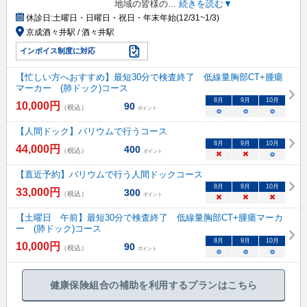
地域の皆様の
...
続きを読む▼
休診日:
土曜日・日曜日・祝日・年末年始(12/31~1/3)
京成酒々井駅 / 酒々井駅
インボイス制度に対応
【忙しい方へおすすめ】最短30分で検査終了 低線量胸部CT+腫瘍
マーカー (肺ドック)コース
8
月
9
月
10
月
10,000
円
90
（税込）
ポイント
○
○
○
【人間ドック】バリウムで行うコース
8
月
9
月
10
月
44,000
円
400
（税込）
ポイント
×
×
○
【直近予約】バリウムで行う人間ドックコース
8
月
9
月
10
月
33,000
円
300
（税込）
ポイント
×
×
×
【土曜日 午前】最短30分で検査終了 低線量胸部CT+腫瘍マーカ
ー (肺ドック)コース
8
月
9
月
10
月
10,000
円
90
（税込）
ポイント
○
○
○
健康保険組合の補助を利用するプランはこちら