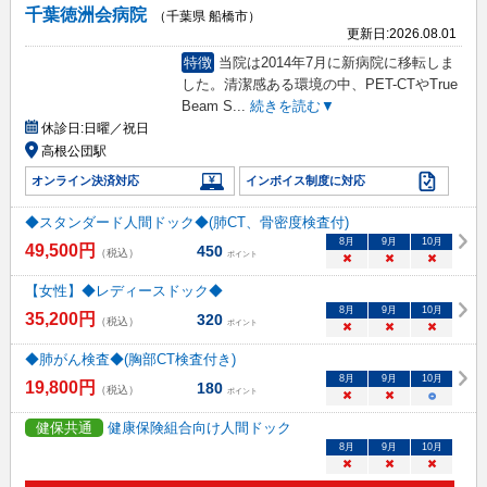
千葉徳洲会病院
（千葉県 船橋市）
更新日:
2026.08.01
特徴
当院は2014年7月に新病院に移転しま
した。清潔感ある環境の中、PET-CTやTrue
Beam S
...
続きを読む▼
休診日:
日曜／祝日
高根公団駅
オンライン決済対応
インボイス制度に対応
◆スタンダード人間ドック◆(肺CT、骨密度検査付)
8
月
9
月
10
月
49,500
円
450
（税込）
ポイント
×
×
×
【女性】◆レディースドック◆
8
月
9
月
10
月
35,200
円
320
（税込）
ポイント
×
×
×
◆肺がん検査◆(胸部CT検査付き)
8
月
9
月
10
月
19,800
円
180
（税込）
ポイント
×
×
○
健保共通
健康保険組合向け人間ドック
8
月
9
月
10
月
×
×
×