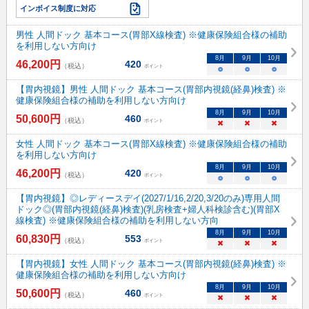
インボイス制度に対応
男性 人間ドック 基本コース(胃部X線検査) ※健康保険組合様の補助
を利用しない方向け
8
月
9
月
10
月
46,200
円
420
（税込）
ポイント
○
○
○
【胃内視鏡】男性 人間ドック 基本コース(胃部内視鏡(経鼻)検査) ※
健康保険組合様の補助を利用しない方向け
8
月
9
月
10
月
50,600
円
460
（税込）
ポイント
×
×
×
女性 人間ドック 基本コース(胃部X線検査) ※健康保険組合様の補助
を利用しない方向け
8
月
9
月
10
月
46,200
円
420
（税込）
ポイント
○
○
○
【胃内視鏡】◎レディースデイ(2027/1/16,2/20,3/20のみ)専用人間
ドック◎(胃部内視鏡(経鼻)検査)(乳房検査+婦人科検診含む)(胃部X
線検査) ※健康保険組合様の補助を利用しない方向
8
月
9
月
10
月
60,830
円
553
（税込）
ポイント
×
×
×
【胃内視鏡】女性 人間ドック 基本コース(胃部内視鏡(経鼻)検査) ※
健康保険組合様の補助を利用しない方向け
8
月
9
月
10
月
50,600
円
460
（税込）
ポイント
×
×
×