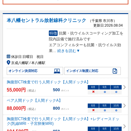
本八幡セントラル放射線科クリニック
（千葉県 市川市）
更新日:
2026.08.04
特徴
抗菌・抗ウイルスコーティング加工を
院内設備で施行済みです
エアコンフィルターも抗菌・抗ウイルス効
果
...
続きを読む▼
休診日:
日曜日 祝日
京成八幡駅 / 本八幡駅
オンライン決済対応
インボイス制度に対応
胸腹部CT検査で行う人間ドック【人間ドックA】
8
月
9
月
10
月
55,000
円
500
（税込）
ポイント
×
○
○
ペア人間ドック【人間ドックA】
8
月
9
月
10
月
88,000
円
800
（税込）
ポイント
×
○
○
胸腹部CT検査で行う人間ドック【人間ドックA】+レディースドッ
ク(乳線MRI・子宮卵巣MRI)
8
月
9
月
10
月