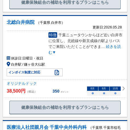
健康保険組合の補助を利用するプランはこちら
北総白井病院
（千葉県 白井市）
更新日:
2026.05.28
特徴
千葉ニュータウンからほど近い白井市
に位置し、北総線や新京成線の駅よりバス
でご来院いただくことができま
...
続きを読
む▼
休診日:
日曜日・祝日
白井駅 / 鎌ヶ谷大仏駅
インボイス制度に対応
オリジナルドック
8
月
9
月
10
月
38,500
円
350
（税込）
ポイント
○
○
○
健康保険組合の補助を利用するプランはこちら
医療法人社団親月会 千葉中央外科内科
（千葉県 千葉市稲毛