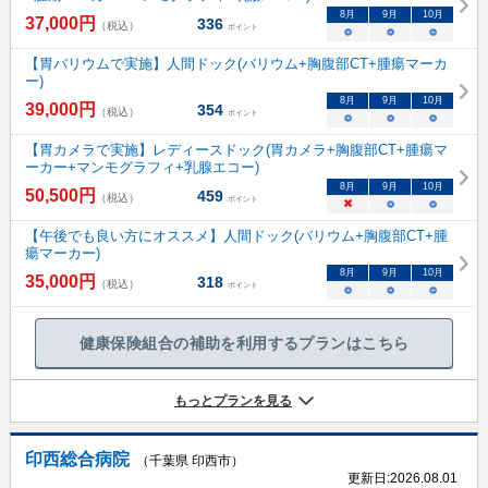
8
月
9
月
10
月
37,000
円
336
（税込）
ポイント
○
○
○
【胃バリウムで実施】人間ドック(バリウム+胸腹部CT+腫瘍マーカ
ー)
8
月
9
月
10
月
39,000
円
354
（税込）
ポイント
○
○
○
【胃カメラで実施】レディースドック(胃カメラ+胸腹部CT+腫瘍マ
ーカー+マンモグラフィ+乳腺エコー)
8
月
9
月
10
月
50,500
円
459
（税込）
ポイント
×
○
○
【午後でも良い方にオススメ】人間ドック(バリウム+胸腹部CT+腫
瘍マーカー)
8
月
9
月
10
月
35,000
円
318
（税込）
ポイント
○
○
○
健康保険組合の補助を利用するプランはこちら
もっとプランを見る
印西総合病院
（千葉県 印西市）
更新日:
2026.08.01