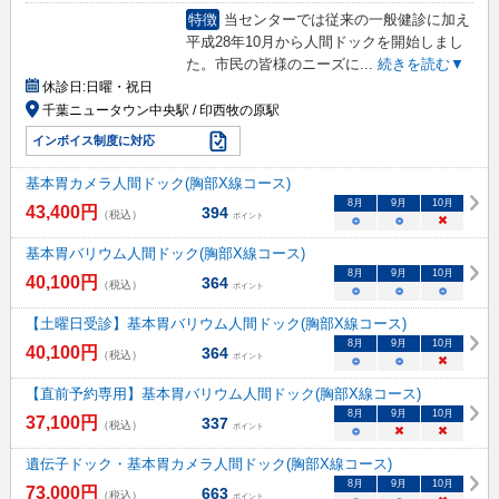
特徴
当センターでは従来の一般健診に加え
平成28年10月から人間ドックを開始しまし
た。市民の皆様のニーズに
...
続きを読む▼
休診日:
日曜・祝日
千葉ニュータウン中央駅 / 印西牧の原駅
インボイス制度に対応
基本胃カメラ人間ドック(胸部X線コース)
8
月
9
月
10
月
43,400
円
394
（税込）
ポイント
○
○
×
基本胃バリウム人間ドック(胸部X線コース)
8
月
9
月
10
月
40,100
円
364
（税込）
ポイント
○
○
○
【土曜日受診】基本胃バリウム人間ドック(胸部X線コース)
8
月
9
月
10
月
40,100
円
364
（税込）
ポイント
○
○
×
【直前予約専用】基本胃バリウム人間ドック(胸部X線コース)
8
月
9
月
10
月
37,100
円
337
（税込）
ポイント
○
×
×
遺伝子ドック・基本胃カメラ人間ドック(胸部X線コース)
8
月
9
月
10
月
73,000
円
663
（税込）
ポイント