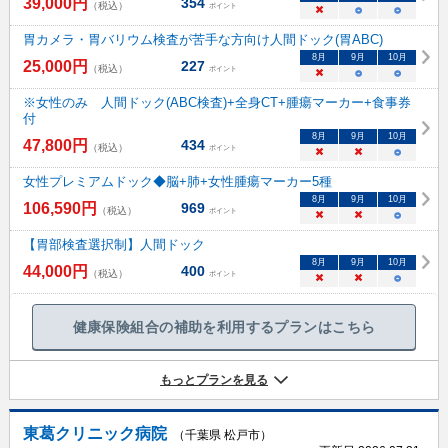
39,000
円
354
（税込）
ポイント
×
○
○
胃カメラ・胃バリウム検査が苦手な方向け人間ドック(胃ABC)
8
月
9
月
10
月
25,000
円
227
（税込）
ポイント
×
○
○
※女性のみ 人間ドック(ABC検査)+全身CT+腫瘍マーカー+食事券
付
8
月
9
月
10
月
47,800
円
434
（税込）
ポイント
×
×
○
女性プレミアムドック◆脳+肺+女性腫瘍マーカー5種
8
月
9
月
10
月
106,590
円
969
（税込）
ポイント
×
×
○
【胃部検査選択制】人間ドック
8
月
9
月
10
月
44,000
円
400
（税込）
ポイント
×
×
○
健康保険組合の補助を利用するプランはこちら
もっとプランを見る
東葛クリニック病院
（千葉県 松戸市）