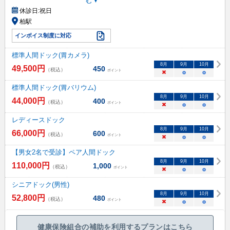
む▼
休診日:
祝日
柏駅
インボイス制度に対応
標準人間ドック(胃カメラ)
8
月
9
月
10
月
49,500
円
450
（税込）
ポイント
×
○
○
標準人間ドック(胃バリウム)
8
月
9
月
10
月
44,000
円
400
（税込）
ポイント
×
○
○
レディースドック
8
月
9
月
10
月
66,000
円
600
（税込）
ポイント
×
○
○
【男女2名で受診】ペア人間ドック
8
月
9
月
10
月
110,000
円
1,000
（税込）
ポイント
×
○
○
シニアドック(男性)
8
月
9
月
10
月
52,800
円
480
（税込）
ポイント
×
○
○
健康保険組合の補助を利用するプランはこちら