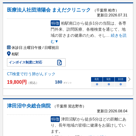
医療法人社団清陽会 まえだクリニック
（千葉県 柏市）
更新日:
2026.07.31
特徴
柏駅南口から徒歩1分の当院は、各専
門外来、訪問医療、各種検査を通じて、地
域の皆さまの健康のため、そし
...
続きを読
む▼
休診日:
土曜日午後 / 日曜祝日
柏駅
インボイス制度に対応
CT検査で行う肺がんドック
8
月
9
月
10
月
19,800
円
180
（税込）
ポイント
○
○
○
津田沼中央総合病院
（千葉県 習志野市）
更新日:
2026.08.04
特徴
津田沼駅から徒歩5分ほどの距離にあ
り、長年地域の皆様に健康をお届けしてい
ます。