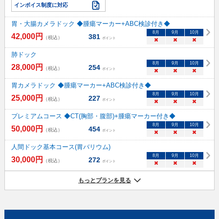
インボイス制度に対応
胃・大腸カメラドック ◆腫瘍マーカー+ABC検診付き◆
8
月
9
月
10
月
42,000
円
381
（税込）
ポイント
×
×
×
肺ドック
8
月
9
月
10
月
28,000
円
254
（税込）
ポイント
×
×
×
胃カメラドック ◆腫瘍マーカー+ABC検診付き◆
8
月
9
月
10
月
25,000
円
227
（税込）
ポイント
×
×
×
プレミアムコース ◆CT(胸部・腹部)+腫瘍マーカー付き◆
8
月
9
月
10
月
50,000
円
454
（税込）
ポイント
×
×
×
人間ドック基本コース(胃バリウム)
8
月
9
月
10
月
30,000
円
272
（税込）
ポイント
×
×
×
もっとプランを見る