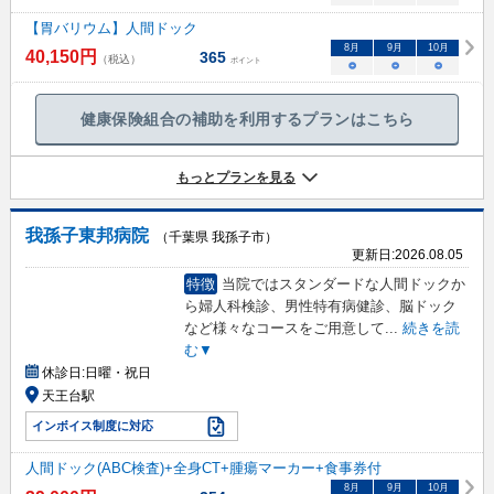
【胃バリウム】人間ドック
8
月
9
月
10
月
40,150
円
365
（税込）
ポイント
○
○
○
健康保険組合の補助を利用するプランはこちら
もっとプランを見る
我孫子東邦病院
（千葉県 我孫子市）
更新日:
2026.08.05
特徴
当院ではスタンダードな人間ドックか
ら婦人科検診、男性特有病健診、脳ドック
など様々なコースをご用意して
...
続きを読
む▼
休診日:
日曜・祝日
天王台駅
インボイス制度に対応
人間ドック(ABC検査)+全身CT+腫瘍マーカー+食事券付
8
月
9
月
10
月