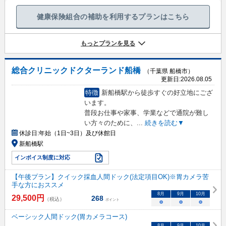
健康保険組合の補助を利用するプランはこちら
もっとプランを見る
総合クリニックドクターランド船橋
（千葉県 船橋市）
更新日:
2026.08.05
特徴
新船橋駅から徒歩すぐの好立地にござ
います。
普段お仕事や家事、学業などで通院が難し
い方々のために、
...
続きを読む▼
休診日:
年始（1日~3日）及び休館日
新船橋駅
インボイス制度に対応
【午後プラン】クイック採血人間ドック(法定項目OK)※胃カメラ苦
手な方におススメ
8
月
9
月
10
月
29,500
円
268
（税込）
ポイント
○
○
○
ベーシック人間ドック(胃カメラコース)
8
月
9
月
10
月