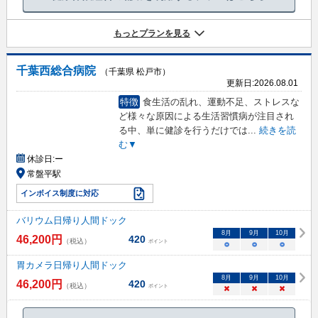
もっとプランを見る
千葉西総合病院
（千葉県 松戸市）
更新日:
2026.08.01
特徴
食生活の乱れ、運動不足、ストレスな
ど様々な原因による生活習慣病が注目され
る中、単に健診を行うだけでは
...
続きを読
む▼
休診日:
ー
常盤平駅
インボイス制度に対応
バリウム日帰り人間ドック
8
月
9
月
10
月
46,200
円
420
（税込）
ポイント
○
○
○
胃カメラ日帰り人間ドック
8
月
9
月
10
月
46,200
円
420
（税込）
ポイント
×
×
×