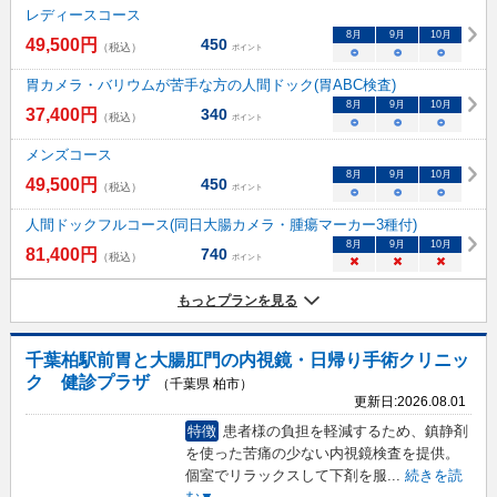
レディースコース
8
月
9
月
10
月
49,500
円
450
（税込）
ポイント
○
○
○
胃カメラ・バリウムが苦手な方の人間ドック(胃ABC検査)
8
月
9
月
10
月
37,400
円
340
（税込）
ポイント
○
○
○
メンズコース
8
月
9
月
10
月
49,500
円
450
（税込）
ポイント
○
○
○
人間ドックフルコース(同日大腸カメラ・腫瘍マーカー3種付)
8
月
9
月
10
月
81,400
円
740
（税込）
ポイント
×
×
×
もっとプランを見る
千葉柏駅前胃と大腸肛門の内視鏡・日帰り手術クリニッ
ク 健診プラザ
（千葉県 柏市）
更新日:
2026.08.01
特徴
患者様の負担を軽減するため、鎮静剤
を使った苦痛の少ない内視鏡検査を提供。
個室でリラックスして下剤を服
...
続きを読