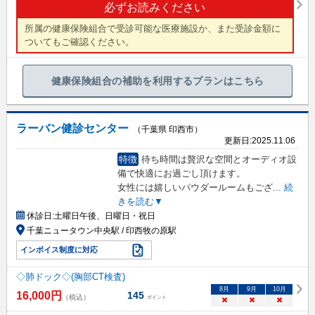
必ずお読みください
所属の健康保険組合で受診可能な医療施設か、また受診金額に
ついてもご確認ください。
健康保険組合の補助を利用するプランはこちら
ラーバン健診センター
（千葉県 印西市）
更新日:
2025.11.06
特徴
待ち時間は贅沢な空間とオーディオ設
備で快適にお過ごし頂けます。
女性には嬉しいパウダールームもござ
...
続
きを読む▼
休診日:
土曜日午後、日曜日・祝日
千葉ニュータウン中央駅 / 印西牧の原駅
インボイス制度に対応
◇肺ドック◇(胸部CT検査)
8
月
9
月
10
月
16,000
円
145
（税込）
ポイント
×
×
×