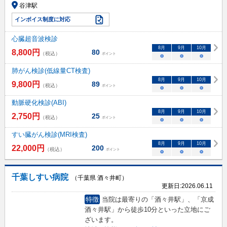
谷津駅
インボイス制度に対応
心臓超音波検診
8
月
9
月
10
月
8,800
円
80
（税込）
ポイント
○
○
○
肺がん検診(低線量CT検査)
8
月
9
月
10
月
9,800
円
89
（税込）
ポイント
○
○
○
動脈硬化検診(ABI)
8
月
9
月
10
月
2,750
円
25
（税込）
ポイント
○
○
○
すい臓がん検診(MRI検査)
8
月
9
月
10
月
22,000
円
200
（税込）
ポイント
○
○
○
千葉しすい病院
（千葉県 酒々井町）
更新日:
2026.06.11
特徴
当院は最寄りの「酒々井駅」、「京成
酒々井駅」から徒歩10分といった立地にご
ざいます。