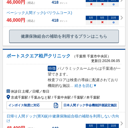
46,000
円
418
（税込）
ポイント
×
×
○
ベーシック人間ドック(バリウムコース)
8
月
9
月
10
月
46,000
円
418
（税込）
ポイント
×
×
○
健康保険組合の補助を利用するプランはこちら
ポートスクエア柏戸クリニック
（千葉県 千葉市中央区）
更新日:
2026.06.05
特徴
パノラミックルームからは千葉港が一
望できます。
検査フロアは検査の導線に配慮されており
機能的な施設
...
続きを読む▼
休診日:
土曜／日曜／祭日
京成千葉駅 / 千葉みなと駅 / 千葉中央駅 / 千葉駅 / 本千葉駅
インボイス制度に対応
日本人間ドック学会機能評価認定施設
日帰り人間ドック(胃X線)※健康保険組合様の補助を利用しない方向
け
8
月
9
月
10
月