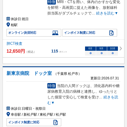
特徴
MRI・CTを用い、体内のかすかな変化
を鮮明・高画質に捉えた画像を、放射線科
担当医がダブルチェックで
...
続きを読む▼
休診日:
祝日
柏駅
オンライン決済対応
インボイス制度に対応
肺CT検査
8
月
9
月
10
月
12,650
円
115
（税込）
ポイント
○
○
○
新東京病院 ドック室
（千葉県 松戸市）
更新日:
2026.07.31
特徴
当院の人間ドックは、消化器内科や糖
尿病教育入院の病棟と連携し、ゆったりと
した個室で安心して検査を受け
...
続きを読
む▼
休診日:
日曜日・祝祭日
幸谷駅 / 新松戸駅 / 東松戸駅 / 松戸駅
インボイス制度に対応