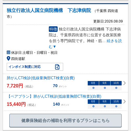
独立行政法人国立病院機構 下志津病院
（千葉県 四街道
市）
更新日:
2026.08.09
特徴
独立行政法人国立病院機構 下志津病
院は、千葉県四街道市に位置する政策医療
を担う専門病院です。神経・筋
...
続きを読
む▼
休診日:
土曜日・日曜日・祝日
四街道駅
インボイス制度に対応
肺がんCT検診(低線量胸部CT検査)(自費)
8
月
9
月
10
月
7,720
円
70
（税込）
ポイント
○
○
○
【ペアプラン】肺がんCT検診(低線量胸部CT検査)(自費)
8
月
9
月
10
月
15,440
円
140
（税込）
ポイント
○
○
○
健康保険組合の補助を利用するプランはこちら