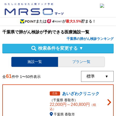
または
が
最大3.5%
貯まる！
千葉県
で
肺がん検診
が予約できる
医療施設
一覧
千葉県の肺がん検診ランキング
検索条件を変更する
▼
施設一覧
プラン一覧
61
全
件中
1
〜
50
件表示
あいざわクリニック
広告
（
千葉県
香取市
）
22,000
円～
240,800
円
（税
込）
千葉県 香取市