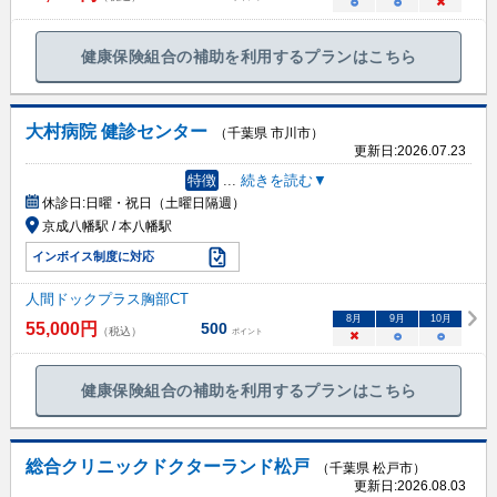
○
○
×
健康保険組合の補助を利用するプランはこちら
大村病院 健診センター
（千葉県 市川市）
更新日:
2026.07.23
特徴
...
続きを読む▼
休診日:
日曜・祝日（土曜日隔週）
京成八幡駅 / 本八幡駅
インボイス制度に対応
人間ドックプラス胸部CT
8
月
9
月
10
月
55,000
円
500
（税込）
ポイント
×
○
○
健康保険組合の補助を利用するプランはこちら
総合クリニックドクターランド松戸
（千葉県 松戸市）
更新日:
2026.08.03