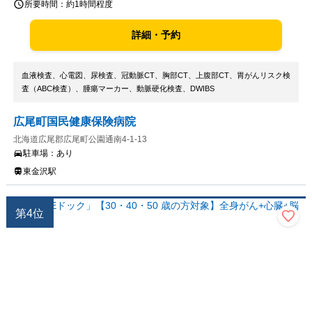
所要時間：
約1時間程度
詳細・予約
血液検査、心電図、尿検査、冠動脈CT、胸部CT、上腹部CT、胃がんリスク検
査（ABC検査）、腫瘍マーカー、動脈硬化検査、DWIBS
広尾町国民健康保険病院
北海道広尾郡広尾町公園通南4-1-13
駐車場：
あり
東金沢駅
第
4
位