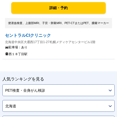
詳細・予約
便潜血検査、上腹部MRI、子宮・卵巣MRI、PET-CTまたはPET、腫瘍マーカー
セントラルCIクリニック
北海道中央区大通西17丁目1-27札幌メディケアセンタービル1階
駐車場：
あり
西１８丁目駅
人気ランキングを見る