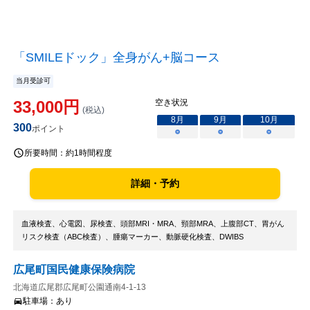
「SMILEドック」全身がん+脳コース
当月受診可
33,000
円
空き状況
(税込)
8
月
9
月
10
月
300
ポイント
○
○
○
所要時間：
約1時間程度
詳細・予約
血液検査、心電図、尿検査、頭部MRI・MRA、頸部MRA、上腹部CT、胃がん
リスク検査（ABC検査）、腫瘍マーカー、動脈硬化検査、DWIBS
広尾町国民健康保険病院
北海道広尾郡広尾町公園通南4-1-13
駐車場：
あり