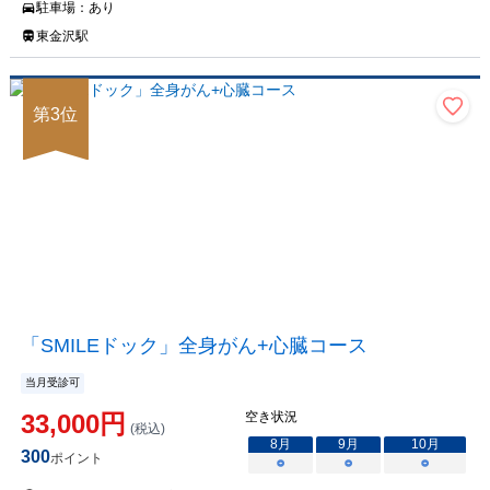
駐車場：
あり
東金沢駅
第
3
位
「SMILEドック」全身がん+心臓コース
当月受診可
33,000
円
空き状況
(税込)
8
月
9
月
10
月
300
ポイント
○
○
○