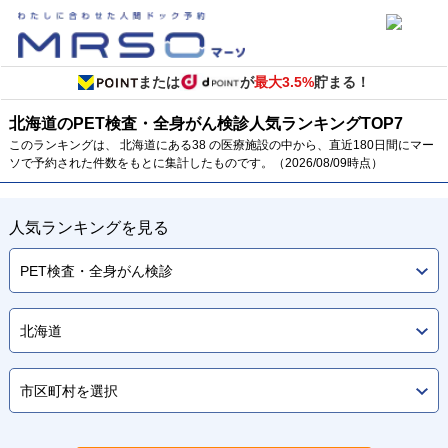
または
が
最大3.5%
貯まる！
北海道のPET検査・全身がん検診
人気ランキング
TOP
7
このランキングは、 北海道にある38 の医療施設の中から、直近180日間にマー
ソで予約された件数をもとに集計したものです。（2026/08/09時点）
人気ランキングを見る