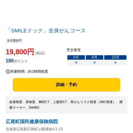
「SMILEドック」全身がんコース
当月受診可
19,800
円
空き状況
(税込)
8
月
9
月
10
月
180
ポイント
○
○
○
所要時間：
約1時間程度
詳細・予約
血液検査、尿検査、胸部CT、上腹部CT、胃がんリスク検査（ABC検査）、腫
瘍マーカー、DWIBS
広尾町国民健康保険病院
北海道広尾郡広尾町公園通南4-1-13