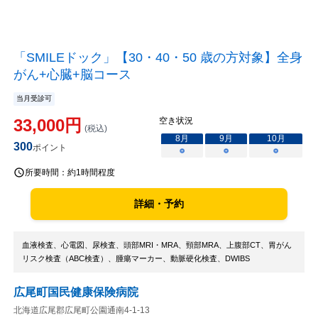
「SMILEドック」【30・40・50 歳の方対象】全身
がん+心臓+脳コース
当月受診可
33,000
円
空き状況
(税込)
8
月
9
月
10
月
300
ポイント
○
○
○
所要時間：
約1時間程度
詳細・予約
血液検査、心電図、尿検査、頭部MRI・MRA、頸部MRA、上腹部CT、胃がん
リスク検査（ABC検査）、腫瘍マーカー、動脈硬化検査、DWIBS
広尾町国民健康保険病院
北海道広尾郡広尾町公園通南4-1-13