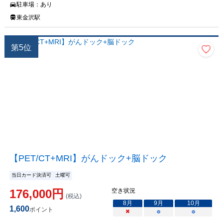
駐車場：
あり
東金沢駅
第
5
位
【PET/CT+MRI】がんドック+脳ドック
当日カード決済可
土曜可
176,000
円
空き状況
(税込)
8
月
9
月
10
月
1,600
ポイント
×
○
○