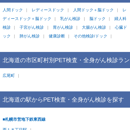
人間ドック
レディースドック
人間ドック＋脳ドック
レ
ディースドック＋脳ドック
乳がん検診
脳ドック
婦人科
検診
子宮がん検診
胃がん検診
大腸がん検診
心臓ド
ック
肺がん検診
健康診断
その他検診/ドック
北海道
の市区町村別
PET検査・全身がん検診
ラン
キング
広尾町
北海道
の駅から
PET検査・全身がん検診を
探す
■札幌市営地下鉄東西線
西１８丁目
駅