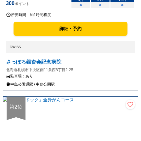
300
ポイント
○
○
○
所要時間：
約1時間程度
詳細・予約
DWIBS
さっぽろ銀杏会記念病院
北海道札幌市中央区南11条西8丁目2-25
駐車場：
あり
中島公園通駅 / 中島公園駅
第
2
位