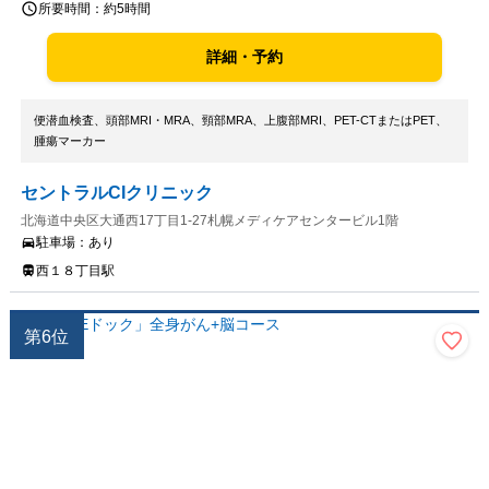
所要時間：
約5時間
詳細・予約
便潜血検査、頭部MRI・MRA、頸部MRA、上腹部MRI、PET-CTまたはPET、
腫瘍マーカー
セントラルCIクリニック
北海道中央区大通西17丁目1-27札幌メディケアセンタービル1階
駐車場：
あり
西１８丁目駅
第
6
位