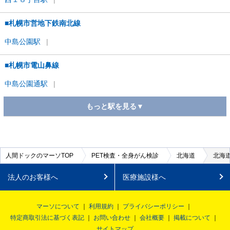
■札幌市営地下鉄南北線
中島公園
駅
■札幌市電山鼻線
中島公園通
駅
もっと駅を見る▼
■IRいしかわ鉄道線
東金沢
駅
人間ドックのマーソTOP
PET検査・全身がん検診
北海道
北海道
法人のお客様へ
医療施設様へ
マーソについて
利用規約
プライバシーポリシー
特定商取引法に基づく表記
お問い合わせ
会社概要
掲載について
サイトマップ