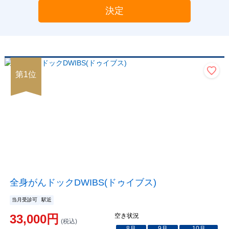
決定
第
1
位
全身がんドックDWIBS(ドゥイブス)
当月受診可
駅近
33,000
円
空き状況
(税込)
8
月
9
月
10
月