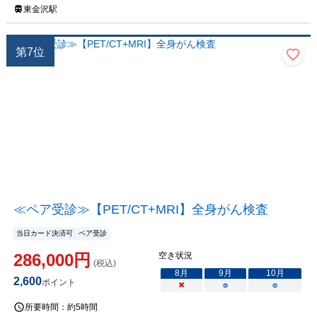
東金沢駅
第
7
位
≪ペア受診≫【PET/CT+MRI】全身がん検査
当日カード決済可
ペア受診
286,000
円
空き状況
(税込)
8
月
9
月
10
月
2,600
ポイント
×
○
○
所要時間：
約5時間