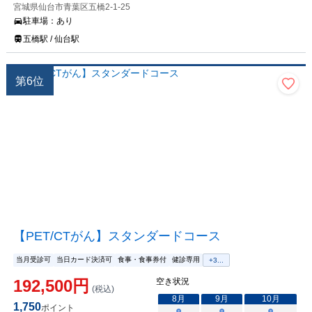
宮城県仙台市青葉区五橋2-1-25
駐車場：
あり
五橋駅 / 仙台駅
第
6
位
【PET/CTがん】スタンダードコース
当月受診可
当日カード決済可
食事・食事券付
健診専用
+
3
...
192,500
円
空き状況
(税込)
8
月
9
月
10
月
1,750
ポイント
○
○
○