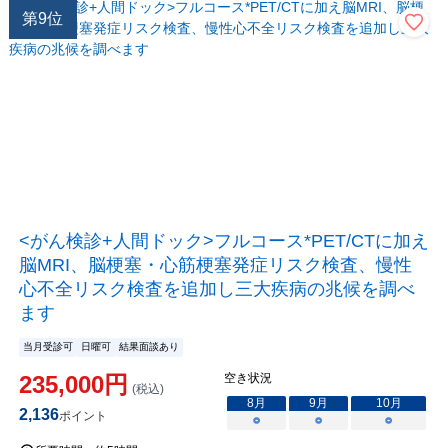
第
9
位
<がん検診+人間ドック>フルコース*PET/CTに加え
脳MRI、脳梗塞・心筋梗塞発症リスク検査、慢性
心不全リスク検査を追加し三大疾病の兆候を調べ
ます
当月受診可
日曜可
結果面談あり
235,000
円
空き状況
(税込)
8
月
9
月
10
月
2,136
ポイント
○
○
○