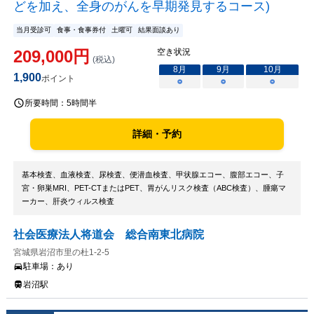
どを加え、全身のがんを早期発見するコース)
当月受診可
食事・食事券付
土曜可
結果面談あり
209,000
円
空き状況
(税込)
8
月
9
月
10
月
1,900
ポイント
○
○
○
所要時間：
5時間半
詳細・予約
基本検査、血液検査、尿検査、便潜血検査、甲状腺エコー、腹部エコー、子
宮・卵巣MRI、PET-CTまたはPET、胃がんリスク検査（ABC検査）、腫瘍マ
ーカー、肝炎ウィルス検査
社会医療法人将道会 総合南東北病院
宮城県岩沼市里の杜1-2-5
駐車場：
あり
岩沼駅