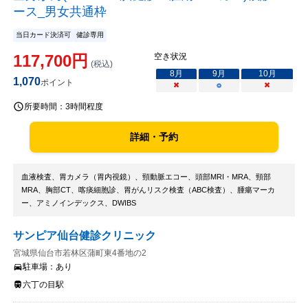
ース_男女共通枠
当日カード決済可
健診専用
117,700
円
空き状況
(税込)
8
月
9
月
10
月
1,070
ポイント
×
○
×
所要時間：
3時間程度
詳細・予約
血液検査、胃カメラ（胃内視鏡）、頸動脈エコー、頭部MRI・MRA、頸部
MRA、胸部CT、喀痰細胞診、胃がんリスク検査（ABC検査）、腫瘍マーカ
ー、アミノインデックス、DWIBS
サンピア仙台健診クリニック
宮城県仙台市若林区蒲町東4番地の2
駐車場：
あり
六丁の目駅