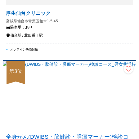
厚生仙台クリニック
宮城県仙台市青葉区柏木1-5-45
駐車場：
あり
仙台駅 / 北四番丁駅
オンライン決済対応
第
3
位
全身がん(DWIBS・脳健診・腫瘍マーカー)検診コ