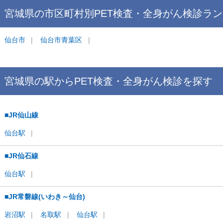
宮城県
の市区町村別
PET検査・全身がん検診
ラン
キング
仙台市
仙台市青葉区
宮城県
の駅から
PET検査・全身がん検診を
探す
■JR仙山線
仙台
駅
■JR仙石線
仙台
駅
■JR常磐線(いわき～仙台)
岩沼
駅
名取
駅
仙台
駅