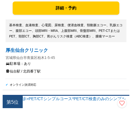
詳細・予約
基本検査、血液検査、心電図、尿検査、便潜血検査、頸動脈エコー、乳腺エコ
ー、腹部エコー、頭部MRI・MRA、上腹部MRI、骨盤部MRI、PET-CTまたは
PET、頸部CT、胸部CT、胃がんリスク検査（ABC検査）、腫瘍マーカー
厚生仙台クリニック
宮城県仙台市青葉区柏木1-5-45
駐車場：
あり
仙台駅 / 北四番丁駅
オンライン決済対応
第
5
位