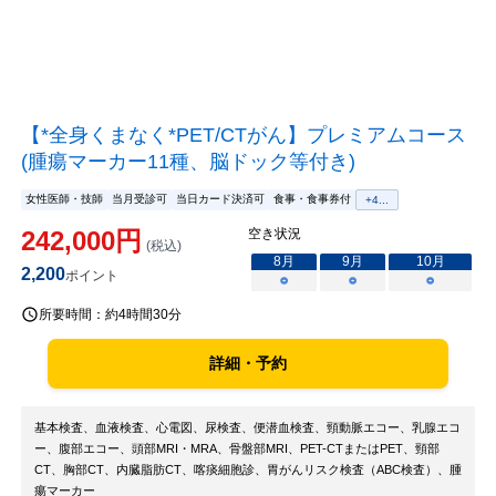
【*全身くまなく*PET/CTがん】プレミアムコース
(腫瘍マーカー11種、脳ドック等付き)
女性医師・技師
当月受診可
当日カード決済可
食事・食事券付
+
4
...
242,000
円
空き状況
(税込)
8
月
9
月
10
月
2,200
ポイント
○
○
○
所要時間：
約4時間30分
詳細・予約
基本検査、血液検査、心電図、尿検査、便潜血検査、頸動脈エコー、乳腺エコ
ー、腹部エコー、頭部MRI・MRA、骨盤部MRI、PET-CTまたはPET、頸部
CT、胸部CT、内臓脂肪CT、喀痰細胞診、胃がんリスク検査（ABC検査）、腫
瘍マーカー