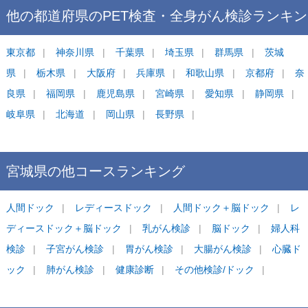
他の都道府県の
PET検査・全身がん検診
ランキン
グ
東京都
神奈川県
千葉県
埼玉県
群馬県
茨城
県
栃木県
大阪府
兵庫県
和歌山県
京都府
奈
良県
福岡県
鹿児島県
宮崎県
愛知県
静岡県
岐阜県
北海道
岡山県
長野県
宮城県
の他コース
ランキング
人間ドック
レディースドック
人間ドック＋脳ドック
レ
ディースドック＋脳ドック
乳がん検診
脳ドック
婦人科
検診
子宮がん検診
胃がん検診
大腸がん検診
心臓ド
ック
肺がん検診
健康診断
その他検診/ドック