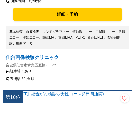
所要時間：
約5時間
詳細・予約
基本検査、血液検査、マンモグラフィー、頸動脈エコー、甲状腺エコー、乳腺
エコー、腹部エコー、頭部MRI、頸部MRA、PET-CTまたはPET、喀痰細胞
診、腫瘍マーカー
仙台画像検診クリニック
宮城県仙台市青葉区五橋2-1-25
駐車場：
あり
五橋駅 / 仙台駅
第
10
位