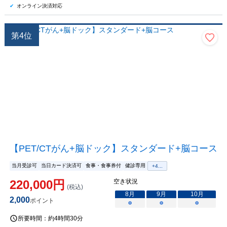
オンライン決済対応
第
4
位
【PET/CTがん+脳ドック】スタンダード+脳コース
当月受診可
当日カード決済可
食事・食事券付
健診専用
+
4
...
220,000
円
空き状況
(税込)
8
月
9
月
10
月
2,000
ポイント
○
○
○
所要時間：
約4時間30分