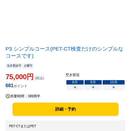
P3 シンプルコース(PET-CT検査だけのシンプルな
コースです)
当月受診可
土曜可
75,000
円
空き状況
(税込)
8
月
9
月
10
月
681
ポイント
○
○
○
所要時間：
3時間半
詳細・予約
PET-CTまたはPET