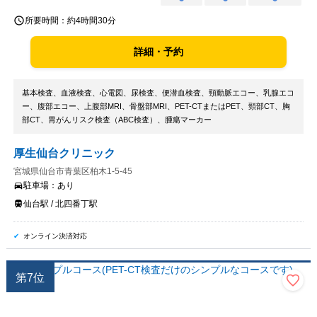
所要時間：
約4時間30分
詳細・予約
基本検査、血液検査、心電図、尿検査、便潜血検査、頸動脈エコー、乳腺エコ
ー、腹部エコー、上腹部MRI、骨盤部MRI、PET-CTまたはPET、頸部CT、胸
部CT、胃がんリスク検査（ABC検査）、腫瘍マーカー
厚生仙台クリニック
宮城県仙台市青葉区柏木1-5-45
駐車場：
あり
仙台駅 / 北四番丁駅
オンライン決済対応
第
7
位