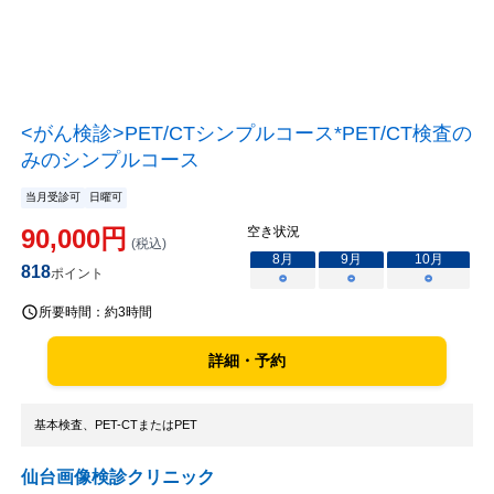
<がん検診>PET/CTシンプルコース*PET/CT検査の
みのシンプルコース
当月受診可
日曜可
90,000
円
空き状況
(税込)
8
月
9
月
10
月
818
ポイント
○
○
○
所要時間：
約3時間
詳細・予約
基本検査、PET-CTまたはPET
仙台画像検診クリニック