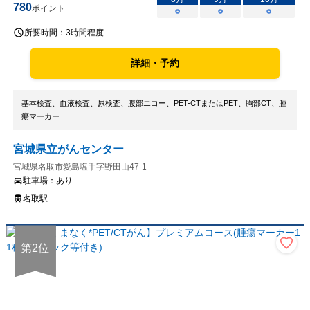
780
ポイント
○
○
○
所要時間：
3時間程度
詳細・予約
基本検査、血液検査、尿検査、腹部エコー、PET-CTまたはPET、胸部CT、腫
瘍マーカー
宮城県立がんセンター
宮城県名取市愛島塩手字野田山47-1
駐車場：
あり
名取駅
第
2
位