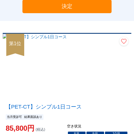
決定
第
1
位
【PET-CT】シンプル1日コース
当月受診可
結果面談あり
85,800
円
空き状況
(税込)
8
月
9
月
10
月