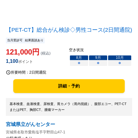
【PET-CT】総合がん検診◇男性コース(2日間通院)
当月受診可
結果面談あり
121,000
円
空き状況
(税込)
8
月
9
月
10
月
1,100
ポイント
○
○
○
所要時間：
2日間通院
詳細・予約
基本検査、血液検査、尿検査、胃カメラ（胃内視鏡）、腹部エコー、PET-CT
またはPET、胸部CT、腫瘍マーカー
宮城県立がんセンター
宮城県名取市愛島塩手字野田山47-1