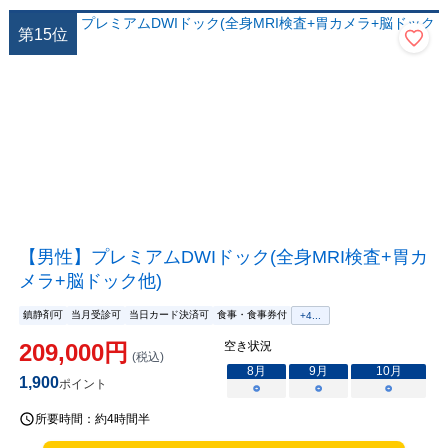
第
15
位
【男性】プレミアムDWIドック(全身MRI検査+胃カ
メラ+脳ドック他)
鎮静剤可
当月受診可
当日カード決済可
食事・食事券付
+
4
...
209,000
円
空き状況
(税込)
8
月
9
月
10
月
1,900
ポイント
○
○
○
所要時間：
約4時間半