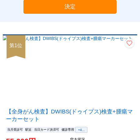
決定
第
1
位
【全身がん検査】DWIBS(ドゥイブス)検査+腫瘍マ
ーカーセット
当月受診可
駅近
当日カード決済可
健診専用
+
4
...
空き状況