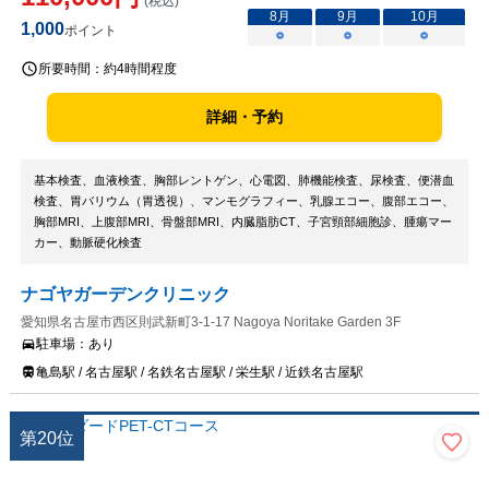
(税込)
8
月
9
月
10
月
1,000
ポイント
○
○
○
所要時間：
約4時間程度
詳細・予約
基本検査、血液検査、胸部レントゲン、心電図、肺機能検査、尿検査、便潜血
検査、胃バリウム（胃透視）、マンモグラフィー、乳腺エコー、腹部エコー、
胸部MRI、上腹部MRI、骨盤部MRI、内臓脂肪CT、子宮頸部細胞診、腫瘍マー
カー、動脈硬化検査
ナゴヤガーデンクリニック
愛知県名古屋市西区則武新町3-1-17 Nagoya Noritake Garden 3F
駐車場：
あり
亀島駅 / 名古屋駅 / 名鉄名古屋駅 / 栄生駅 / 近鉄名古屋駅
第
20
位