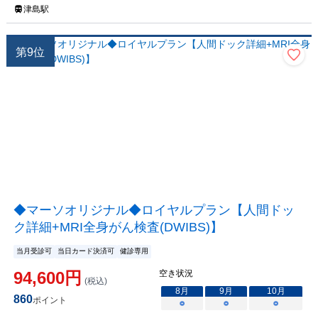
津島駅
第
9
位
◆マーソオリジナル◆ロイヤルプラン【人間ドッ
ク詳細+MRI全身がん検査(DWIBS)】
当月受診可
当日カード決済可
健診専用
94,600
円
空き状況
(税込)
8
月
9
月
10
月
860
ポイント
○
○
○