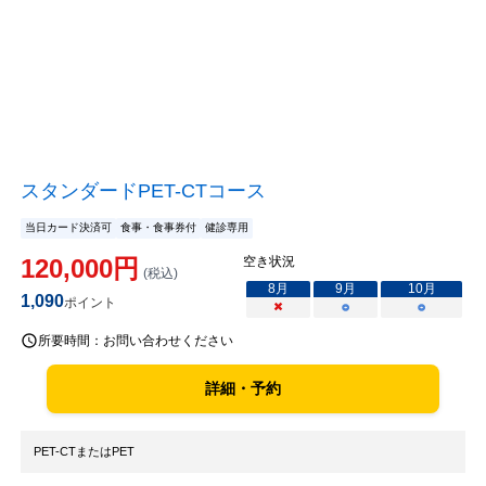
スタンダードPET-CTコース
当日カード決済可
食事・食事券付
健診専用
120,000
円
空き状況
(税込)
8
月
9
月
10
月
1,090
ポイント
×
○
○
所要時間：
お問い合わせください
詳細・予約
PET-CTまたはPET