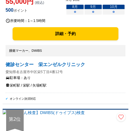
55,000
円
(税込)
8
月
9
月
10
月
500
ポイント
○
○
○
所要時間：
1～1.5時間
詳細・予約
腫瘍マーカー、DWIBS
健診センター 栄エンゼルクリニック
愛知県名古屋市中区栄5丁目4番12号
駐車場：
あり
栄町駅 / 栄駅 / 矢場町駅
オンライン決済対応
第
2
位