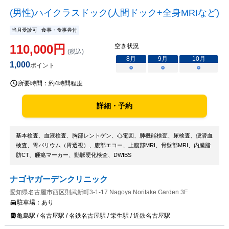
(男性)ハイクラスドック(人間ドック+全身MRIなど)
当月受診可
食事・食事券付
110,000
円
空き状況
(税込)
8
月
9
月
10
月
1,000
ポイント
○
○
○
所要時間：
約4時間程度
詳細・予約
基本検査、血液検査、胸部レントゲン、心電図、肺機能検査、尿検査、便潜血
検査、胃バリウム（胃透視）、腹部エコー、上腹部MRI、骨盤部MRI、内臓脂
肪CT、腫瘍マーカー、動脈硬化検査、DWIBS
ナゴヤガーデンクリニック
愛知県名古屋市西区則武新町3-1-17 Nagoya Noritake Garden 3F
駐車場：
あり
亀島駅 / 名古屋駅 / 名鉄名古屋駅 / 栄生駅 / 近鉄名古屋駅