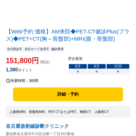
【Web予約 価格】AM来院◆PET-CT健診Plus(プラ
ス)◆PET+CT(胸～骨盤部)+MRI(腹・骨盤部)
当月受診可
当日カード決済可
健診専用
151,800
円
空き状況
(税込)
8
月
9
月
10
月
1,380
ポイント
○
○
○
所要時間：
3時間
詳細・予約
上腹部MRI、骨盤部MRI、PET-CTまたはPET、胸部CT、上腹部CT
名古屋放射線診断クリニック
愛知県名古屋市中川区法華一丁目162番地