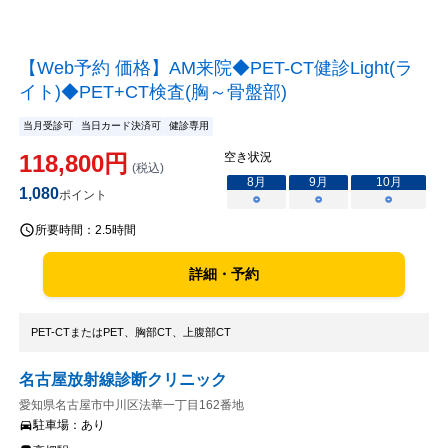
【Web予約 価格】AM来院◆PET-CT健診Light(ラ
イト)◆PET+CT検査(胸～骨盤部)
当月受診可
当日カード決済可
健診専用
118,800
円
空き状況
(税込)
8
月
9
月
10
月
1,080
ポイント
○
○
○
所要時間：
2.5時間
詳細・予約
PET-CTまたはPET、胸部CT、上腹部CT
名古屋放射線診断クリニック
愛知県名古屋市中川区法華一丁目162番地
駐車場：
あり