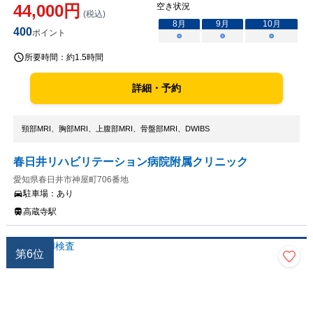
44,000
円
空き状況
(税込)
8
月
9
月
10
月
400
ポイント
○
○
○
所要時間：
約1.5時間
詳細・予約
頸部MRI、胸部MRI、上腹部MRI、骨盤部MRI、DWIBS
春日井リハビリテーション病院附属クリニック
愛知県春日井市神屋町706番地
駐車場：
あり
高蔵寺駅
第
6
位