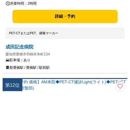
所要時間：
2時間
詳細・予約
PET-CTまたはPET、腫瘍マーカー
成田記念病院
愛知県豊橋市羽根井本町134
駐車場：
あり
新豊橋駅 / 豊橋駅 / 駅前駅
第
12
位