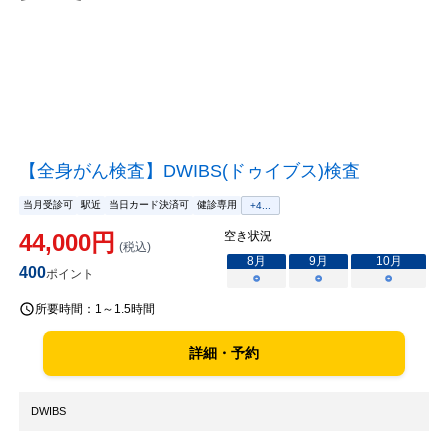
【全身がん検査】DWIBS(ドゥイブス)検査
当月受診可
駅近
当日カード決済可
健診専用
+
4
...
44,000
円
空き状況
(税込)
8
月
9
月
10
月
400
ポイント
○
○
○
所要時間：
1～1.5時間
詳細・予約
DWIBS