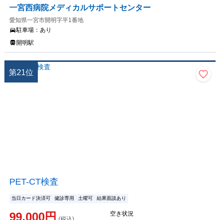
一宮西病院メディカルサポートセンター
愛知県一宮市開明字平1番地
駐車場：
あり
開明駅
第
21
位
PET-CT検査
当日カード決済可
健診専用
土曜可
結果面談あり
99,000
円
空き状況
(税込)