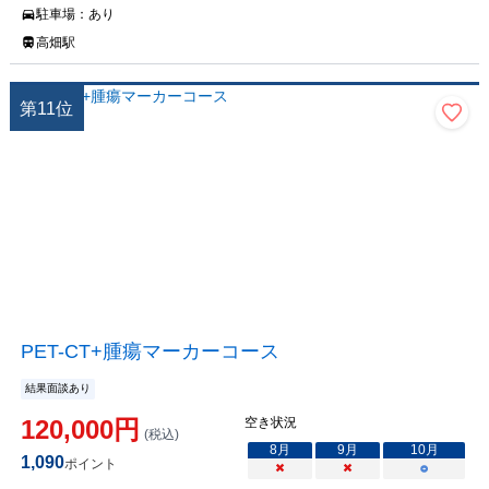
駐車場：
あり
高畑駅
第
11
位
PET-CT+腫瘍マーカーコース
結果面談あり
120,000
円
空き状況
(税込)
8
月
9
月
10
月
1,090
ポイント
×
×
○