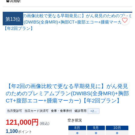
高畑駅
第
13
位
【年2回の画像比較で更なる早期発見に】がん発見
のためのプレミアムプラン(DWIBS(全身MRI)+胸部
CT+腹部エコー+腫瘍マーカー)【年2回プラン】
当月受診可
当日カード決済可
食事・食事券付
健診専用
+
2
...
121,000
円
空き状況
(税込)
8
月
9
月
10
月
1,100
ポイント
○
○
○