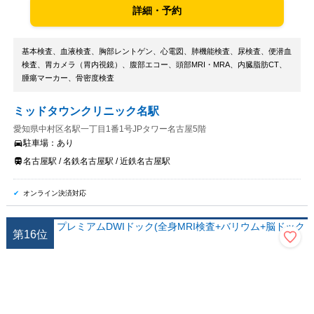
詳細・予約
基本検査、血液検査、胸部レントゲン、心電図、肺機能検査、尿検査、便潜血
検査、胃カメラ（胃内視鏡）、腹部エコー、頭部MRI・MRA、内臓脂肪CT、
腫瘍マーカー、骨密度検査
ミッドタウンクリニック名駅
愛知県中村区名駅一丁目1番1号JPタワー名古屋5階
駐車場：
あり
名古屋駅 / 名鉄名古屋駅 / 近鉄名古屋駅
オンライン決済対応
第
16
位