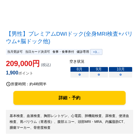
【男性】プレミアムDWIドック(全身MRI検査+バリ
ウム+脳ドック他)
当月受診可
当日カード決済可
食事・食事券付
健診専用
+
3
...
209,000
円
空き状況
(税込)
8
月
9
月
10
月
1,900
ポイント
○
○
○
所要時間：
約4時間半
詳細・予約
基本検査、血液検査、胸部レントゲン、心電図、肺機能検査、尿検査、便潜血
検査、胃バリウム（胃透視）、腹部エコー、頭部MRI・MRA、内臓脂肪CT、
腫瘍マーカー、骨密度検査