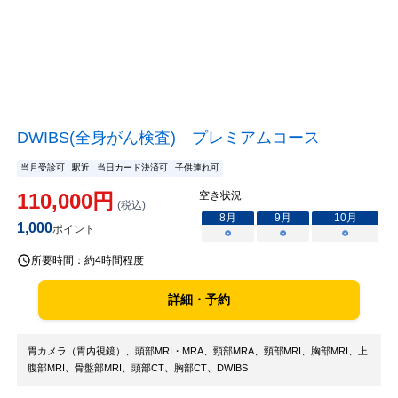
DWIBS(全身がん検査) プレミアムコース
当月受診可
駅近
当日カード決済可
子供連れ可
110,000
円
空き状況
(税込)
8
月
9
月
10
月
1,000
ポイント
○
○
○
所要時間：
約4時間程度
詳細・予約
胃カメラ（胃内視鏡）、頭部MRI・MRA、頸部MRA、頸部MRI、胸部MRI、上
腹部MRI、骨盤部MRI、頭部CT、胸部CT、DWIBS