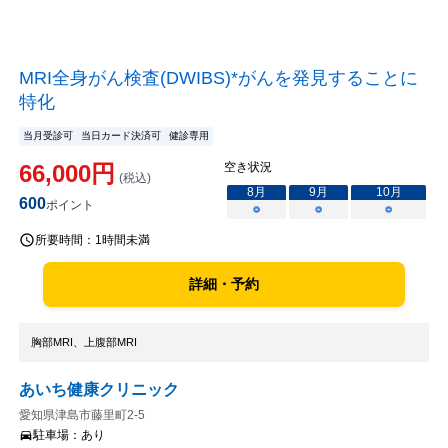
MRI全身がん検査(DWIBS)*がんを発見することに
特化
当月受診可
当日カード決済可
健診専用
66,000
円
空き状況
(税込)
8
月
9
月
10
月
600
ポイント
○
○
○
所要時間：
1時間未満
詳細・予約
胸部MRI、上腹部MRI
あいち健康クリニック
愛知県津島市藤里町2-5
駐車場：
あり