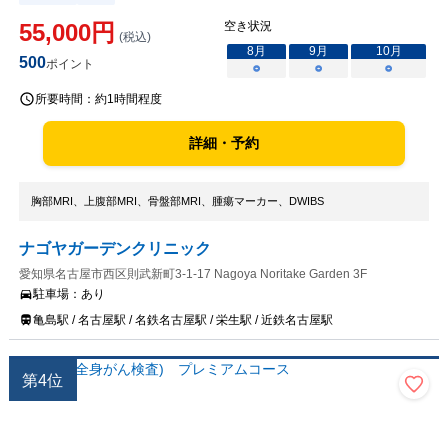
55,000
円
空き状況
(税込)
8
月
9
月
10
月
500
ポイント
○
○
○
所要時間：
約1時間程度
詳細・予約
胸部MRI、上腹部MRI、骨盤部MRI、腫瘍マーカー、DWIBS
ナゴヤガーデンクリニック
愛知県名古屋市西区則武新町3-1-17 Nagoya Noritake Garden 3F
駐車場：
あり
亀島駅 / 名古屋駅 / 名鉄名古屋駅 / 栄生駅 / 近鉄名古屋駅
第
4
位