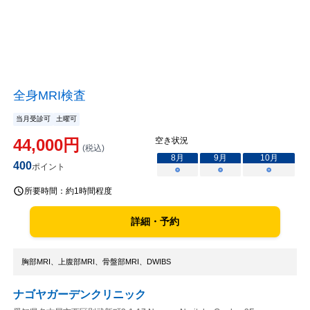
全身MRI検査
当月受診可
土曜可
44,000
円
空き状況
(税込)
8
月
9
月
10
月
400
ポイント
○
○
○
所要時間：
約1時間程度
詳細・予約
胸部MRI、上腹部MRI、骨盤部MRI、DWIBS
ナゴヤガーデンクリニック