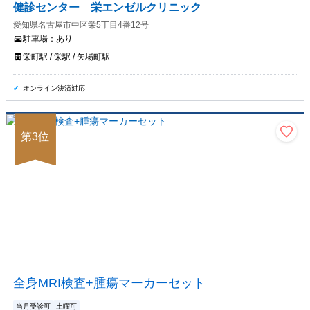
健診センター 栄エンゼルクリニック
愛知県名古屋市中区栄5丁目4番12号
駐車場：
あり
栄町駅 / 栄駅 / 矢場町駅
オンライン決済対応
第
3
位
全身MRI検査+腫瘍マーカーセット
当月受診可
土曜可