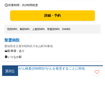
所要時間：
約2時間程度
詳細・予約
頸部MRI、胸部MRI、上腹部MRI、骨盤部MRI、DWIBS
聖霊病院
愛知県名古屋市昭和区川名山町56番地
駐車場：
あり
いりなか駅
第
8
位