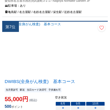
愛知県名古屋市西区則武新町3-1-17 Nagoya Noritake Garden 3F
駐車場：
あり
亀島駅 / 名古屋駅 / 名鉄名古屋駅 / 栄生駅 / 近鉄名古屋駅
第
7
位
DWIBS(全身がん検査) 基本コース
当月受診可
駅近
当日カード決済可
子供連れ可
55,000
円
空き状況
(税込)
8
月
9
月
10
月
500
ポイント
○
○
○