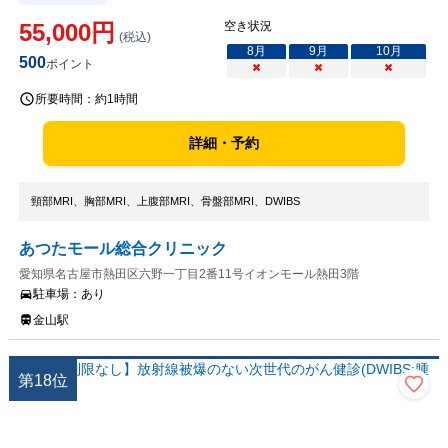
55,000
円
空き状況
(税込)
8
月
9
月
10
月
500
ポイント
×
×
×
所要時間：
約1時間
詳細・予約
頸部MRI、胸部MRI、上腹部MRI、骨盤部MRI、DWIBS
あつたモール総合クリニック
愛知県名古屋市熱田区六野一丁目2番11号イオンモール熱田3階
駐車場：
あり
金山駅
第
18
位