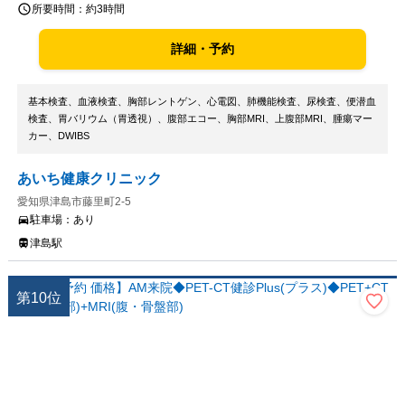
所要時間：
約3時間
詳細・予約
基本検査、血液検査、胸部レントゲン、心電図、肺機能検査、尿検査、便潜血
検査、胃バリウム（胃透視）、腹部エコー、胸部MRI、上腹部MRI、腫瘍マー
カー、DWIBS
あいち健康クリニック
愛知県津島市藤里町2-5
駐車場：
あり
津島駅
第
10
位