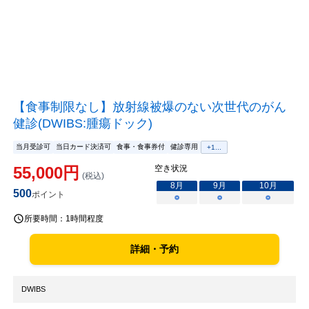
【食事制限なし】放射線被爆のない次世代のがん
健診(DWIBS:腫瘍ドック)
当月受診可
当日カード決済可
食事・食事券付
健診専用
+
1
...
55,000
円
空き状況
(税込)
8
月
9
月
10
月
500
ポイント
○
○
○
所要時間：
1時間程度
詳細・予約
DWIBS