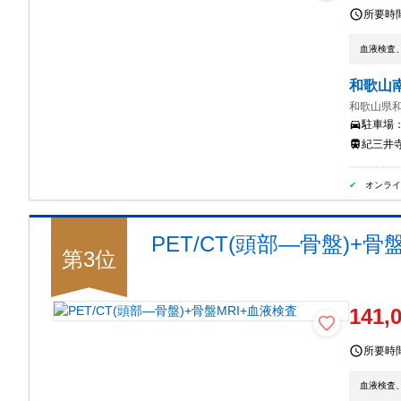
所要時
血液検査、
和歌山
和歌山県和
駐車場
紀三井
オンラ
PET/CT(頭部―骨盤)+骨
第
3
位
141,
所要時
血液検査、