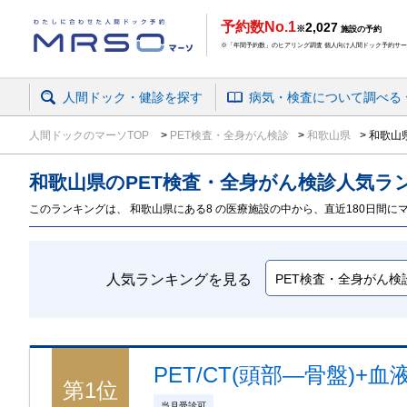
予約数No.1
2,027
※
施設の予約
※「年間予約数」のヒアリング調査 個人向け人間ドック予約サービ
人間ドック・健診を探す
病気・検査
について
調べる
人間ドックのマーソTOP
PET検査・全身がん検診
和歌山県
和歌山県
和歌山県のPET検査・全身がん検診
人気ラ
このランキングは、 和歌山県にある8 の医療施設の中から、直近180日間にマ
人気ランキングを見る
PET/CT(頭部―骨盤)+血
第
1
位
当月受診可