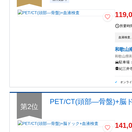
119,
所要時
血液検査、
和歌山
和歌山県和
駐車場
紀三井
オンラ
PET/CT(頭部―骨盤)+
第
2
位
141,