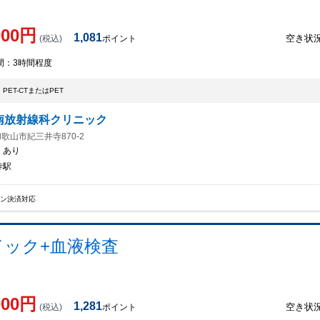
000
円
1,081
空き状
(税込)
ポイント
間：
3時間程度
PET-CTまたはPET
南放射線科クリニック
歌山市紀三井寺870-2
：
あり
寺駅
イン決済対応
脳ドック+血液検査
000
円
1,281
空き状
(税込)
ポイント