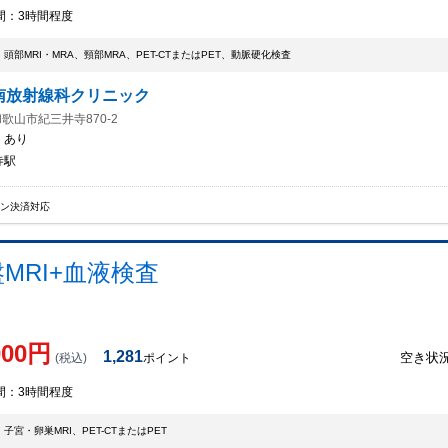
間：
3時間程度
頭部MRI・MRA、頸部MRA、PET-CTまたはPET、動脈硬化検査
南放射線科クリニック
歌山市紀三井寺870-2
：
あり
寺駅
イン決済対応
盤MRI+血液検査
000
円
1,281
空き状
(税込)
ポイント
間：
3時間程度
子宮・卵巣MRI、PET-CTまたはPET