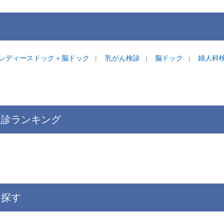
レディースドック＋脳ドック
乳がん検診
脳ドック
婦人科
検診
ランキング
を
探す