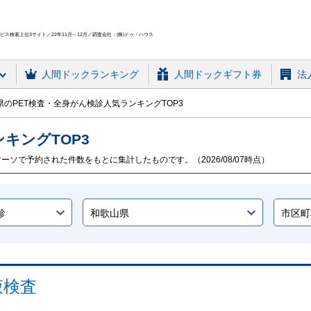
ス検索上位3サイト／22年11月～12月／調査会社：(株)ドゥ・ハウス
人間ドック
ランキング
人間ドックギフト券
法
のPET検査・全身がん検診人気ランキングTOP3
ンキング
TOP
3
ーソで予約された件数をもとに集計したものです。（2026/08/07時点）
液検査