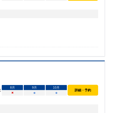
8
月
9
月
10
月
況
詳細・予約
×
○
○