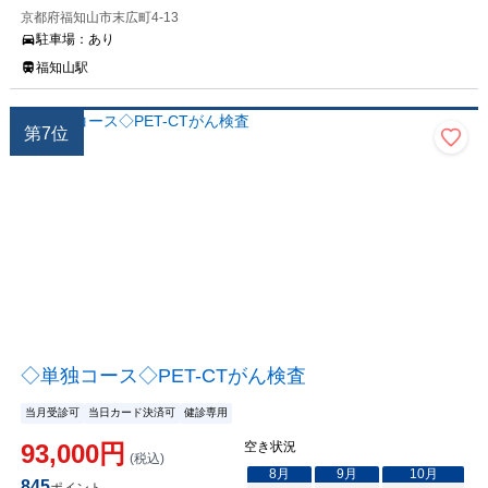
京都府福知山市末広町4-13
駐車場：
あり
福知山駅
第
7
位
◇単独コース◇PET-CTがん検査
当月受診可
当日カード決済可
健診専用
93,000
円
空き状況
(税込)
8
月
9
月
10
月
845