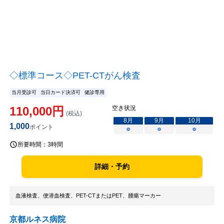
◇標準コース◇PET-CTがん検査
当月受診可
当日カード決済可
健診専用
110,000
円
空き状況
(税込)
8
月
9
月
10
月
1,000
ポイント
○
○
○
所要時間：
3時間
詳細・予約
血液検査、便潜血検査、PET-CTまたはPET、腫瘍マーカー
京都ルネス病院