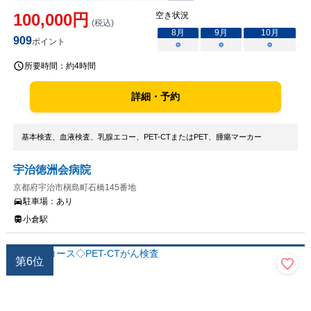
100,000
円
空き状況
(税込)
8
月
9
月
10
月
909
ポイント
○
○
○
所要時間：
約4時間
詳細・予約
基本検査、血液検査、乳腺エコー、PET-CTまたはPET、腫瘍マーカー
宇治徳洲会病院
京都府宇治市槇島町石橋145番地
駐車場：
あり
小倉駅
第
6
位