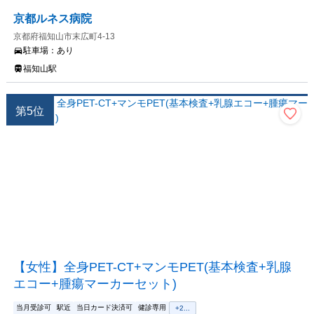
京都ルネス病院
京都府福知山市末広町4-13
駐車場：
あり
福知山駅
第
5
位
【女性】全身PET-CT+マンモPET(基本検査+乳腺
エコー+腫瘍マーカーセット)
当月受診可
駅近
当日カード決済可
健診専用
+
2
...