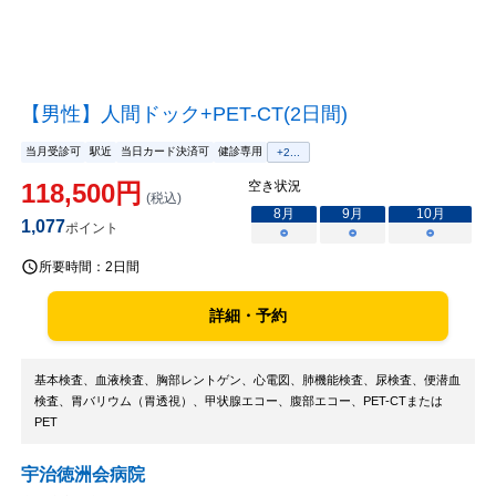
【男性】人間ドック+PET-CT(2日間)
当月受診可
駅近
当日カード決済可
健診専用
+
2
...
118,500
円
空き状況
(税込)
8
月
9
月
10
月
1,077
ポイント
○
○
○
所要時間：
2日間
詳細・予約
基本検査、血液検査、胸部レントゲン、心電図、肺機能検査、尿検査、便潜血
検査、胃バリウム（胃透視）、甲状腺エコー、腹部エコー、PET-CTまたは
PET
宇治徳洲会病院