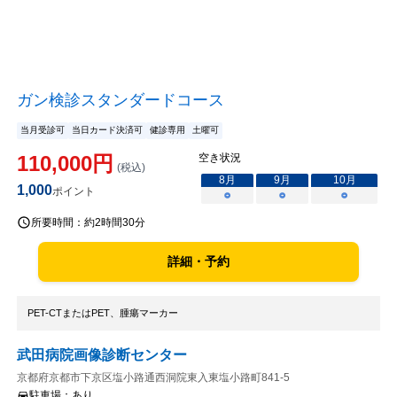
ガン検診スタンダードコース
当月受診可
当日カード決済可
健診専用
土曜可
110,000
円
空き状況
(税込)
8
月
9
月
10
月
1,000
ポイント
○
○
○
所要時間：
約2時間30分
詳細・予約
PET-CTまたはPET、腫瘍マーカー
武田病院画像診断センター
京都府京都市下京区塩小路通西洞院東入東塩小路町841-5
駐車場：
あり