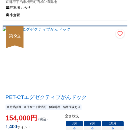
京都府宇治市槇島町石橋145番地
駐車場：
あり
小倉駅
第
3
位
PET-CTエグゼクティブがんドック
当月受診可
当日カード決済可
健診専用
結果面談あり
154,000
円
空き状況
(税込)
8
月
9
月
10
月
1,400
ポイント
○
○
○