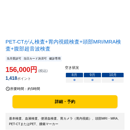
PET-CTがん検査+胃内視鏡検査+頭部MRI/MRA検
査+腹部超音波検査
当月受診可
当日カード決済可
健診専用
156,000
円
空き状況
(税込)
8
月
9
月
10
月
1,418
ポイント
○
○
○
所要時間：
約5時間
詳細・予約
基本検査、血液検査、便潜血検査、胃カメラ（胃内視鏡）、頭部MRI・MRA、
PET-CTまたはPET、腫瘍マーカー