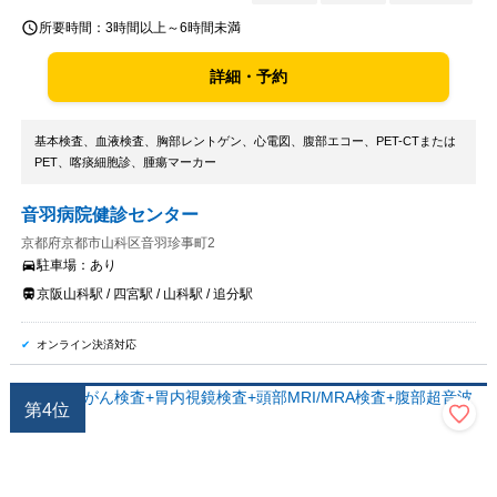
所要時間：
3時間以上～6時間未満
詳細・予約
基本検査、血液検査、胸部レントゲン、心電図、腹部エコー、PET-CTまたは
PET、喀痰細胞診、腫瘍マーカー
音羽病院健診センター
京都府京都市山科区音羽珍事町2
駐車場：
あり
京阪山科駅 / 四宮駅 / 山科駅 / 追分駅
オンライン決済対応
第
4
位