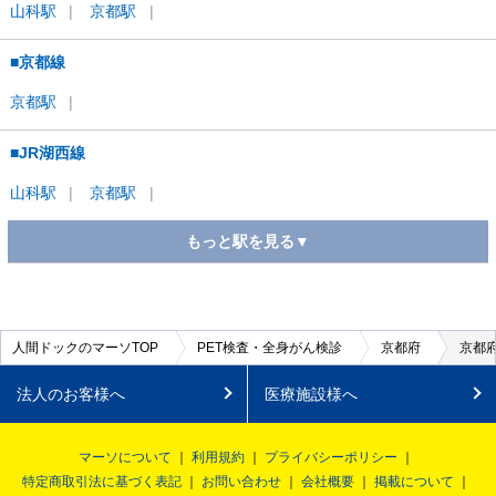
山科
駅
京都
駅
■京都線
京都
駅
■JR湖西線
山科
駅
京都
駅
もっと駅を見る▼
■嵯峨野線
京都
駅
人間ドックのマーソTOP
PET検査・全身がん検診
京都府
京都府
法人のお客様へ
医療施設様へ
■JR山陰本線(園部～豊岡)
福知山
駅
マーソについて
利用規約
プライバシーポリシー
特定商取引法に基づく表記
お問い合わせ
会社概要
掲載について