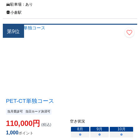
駐車場：
あり
小倉駅
第
9
位
PET-CT単独コース
当月受診可
当日カード決済可
110,000
円
空き状況
(税込)
8
月
9
月
10
月
1,000
ポイント
○
○
○