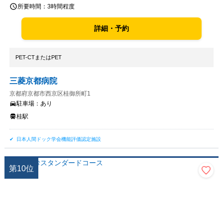
所要時間：
3時間程度
詳細・予約
PET-CTまたはPET
三菱京都病院
京都府京都市西京区桂御所町1
駐車場：
あり
桂駅
日本人間ドック学会機能評価認定施設
第
10
位