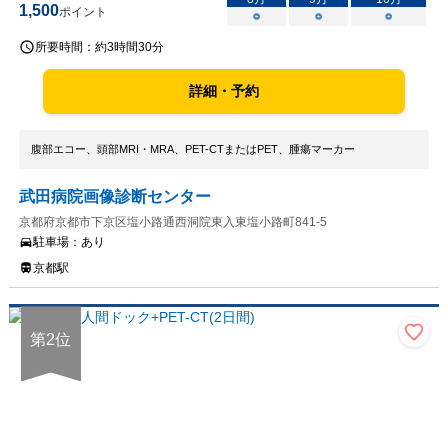
1,500
ポイント
○
○
○
所要時間：
約3時間30分
詳細・予約
腹部エコー、頭部MRI・MRA、PET-CTまたはPET、腫瘍マーカー
武田病院画像診断センター
京都府京都市下京区塩小路通西洞院東入東塩小路町841-5
駐車場：
あり
京都駅
第
2
位