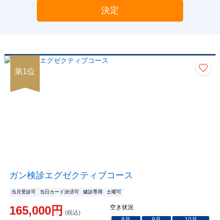
決定
第
1
位
ガン検診エグゼクティブコース
当月受診可
当日カード決済可
健診専用
土曜可
165,000
円
空き状況
(税込)
8
月
9
月
10
月