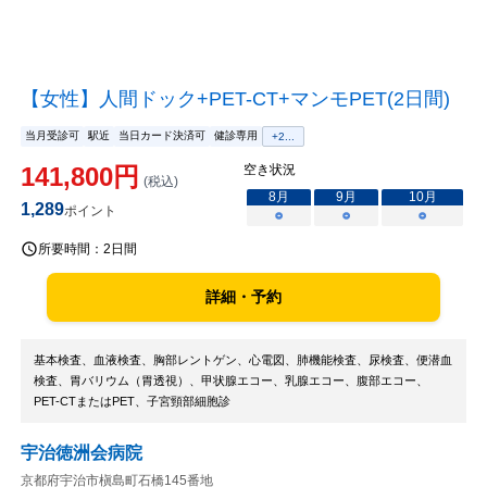
【女性】人間ドック+PET-CT+マンモPET(2日間)
当月受診可
駅近
当日カード決済可
健診専用
+
2
...
141,800
円
空き状況
(税込)
8
月
9
月
10
月
1,289
ポイント
○
○
○
所要時間：
2日間
詳細・予約
基本検査、血液検査、胸部レントゲン、心電図、肺機能検査、尿検査、便潜血
検査、胃バリウム（胃透視）、甲状腺エコー、乳腺エコー、腹部エコー、
PET-CTまたはPET、子宮頸部細胞診
宇治徳洲会病院
京都府宇治市槇島町石橋145番地