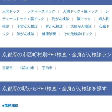
人間ドック
レディースドック
人間ドック＋脳ドック
レ
ディースドック＋脳ドック
乳がん検診
脳ドック
婦人科
検診
子宮がん検診
胃がん検診
大腸がん検診
心臓ド
ック
肺がん検診
健康診断
その他検診/ドック
京都府
の市区町村別
PET検査・全身がん検診
ラン
キング
京都市
福知山市
宇治市
京都府
の駅から
PET検査・全身がん検診を
探す
■琵琶湖線