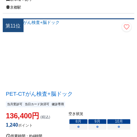
京都駅
第
11
位
PET-CTがん検査+脳ドック
当月受診可
当日カード決済可
健診専用
136,400
円
空き状況
(税込)
8
月
9
月
10
月
1,240
ポイント
○
○
○
所要時間：
約4時間