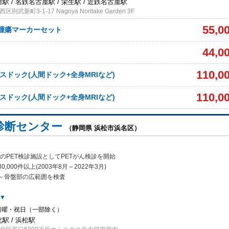
屋駅 / 名鉄名古屋駅 / 栄生駅 / 近鉄名古屋駅
武新町3-1-17 Nagoya Noritake Garden 3F
55,0
+腫瘍マーカーセット
44,0
110,0
スドック(人間ドック+全身MRIなど)
110,0
スドック(人間ドック+全身MRIなど)
T診断センター
（静岡県 浜松市浜名区）
初のPET検診施設としてPETがん検診を開始
0,
000件以上(2003年8月～2022年3月)
～骨盤部の広範囲を検査
▼
日曜・祝日（一部除く）
北駅 / 浜松駅