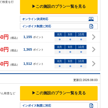
て検
査を行
▶この施設のプラン一覧を見る
▼
オンライン決済対応
インボイス制度に対応
8
月
9
月
10
月
50
円
1,155
ポイント
（税込）
○
○
○
8
月
9
月
10
月
50
円
1,365
ポイント
（税込）
○
○
○
8
月
9
月
10
月
50
円
1,512
ポイント
（税込）
○
○
○
更新日:
2026.08.03
▶この施設のプラン一覧を見る
がん検査など
インボイス制度に対応