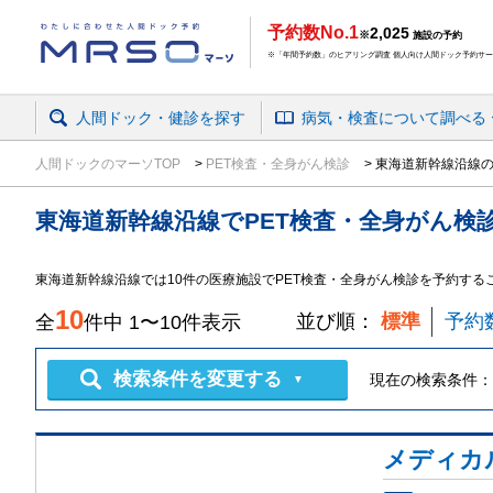
予約数No.1
2,025
※
施設の予約
※「年間予約数」のヒアリング調査 個人向け人間ドック予約サービ
人間ドック・健診を探す
病気・検査
について
調べる
人間ドックのマーソTOP
PET検査・全身がん検診
東海道新幹線沿線の
東海道新幹線沿線
で
PET検査・全身がん検
東海道新幹線沿線では10件の医療施設でPET検査・全身がん検診を予約する
10
並び順：
標準
予約
全
件中
1
〜
10
件表示
検索条件を変更する
現在の検索条件：
▼
メディカ