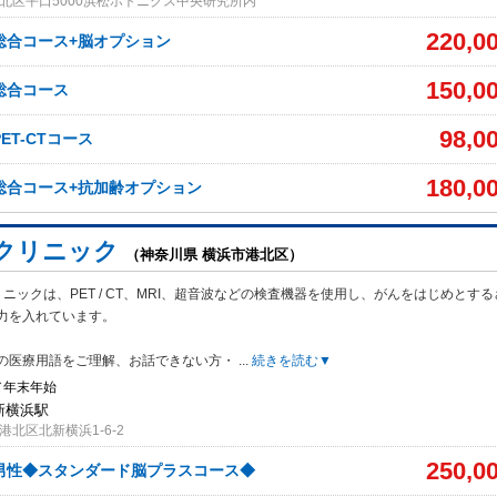
北区平口5000浜松ホトニクス中央研究所内
220,0
/総合コース+脳オプション
150,0
/総合コース
98,0
ET-CTコース
180,0
/総合コース+抗加齢オプション
クリニック
（神奈川県 横浜市港北区）
ニックは、PET / CT、MRI、超音波などの検査機器を使用し、がんをはじめとする
力を入れています。
の医療用語をご理解、お話できない方・
...
続きを読む▼
／年末年始
 新横浜駅
北区北新横浜1-6-2
250,0
ク男性◆スタンダード脳プラスコース◆