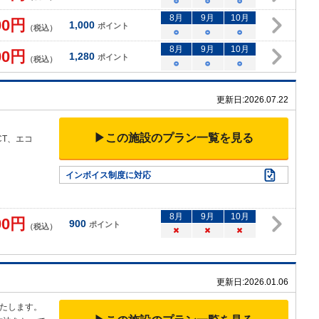
○
○
○
8
月
9
月
10
月
00
円
1,000
ポイント
（税込）
○
○
○
8
月
9
月
10
月
00
円
1,280
ポイント
（税込）
○
○
○
更新日:
2026.07.22
▶この施設のプラン一覧を見る
CT、エコ
インボイス制度に対応
8
月
9
月
10
月
00
円
900
ポイント
（税込）
×
×
×
更新日:
2026.01.06
たします。