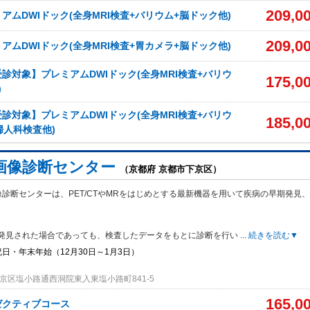
209,0
アムDWIドック(全身MRI検査+バリウム+脳ドック他)
209,0
アムDWIドック(全身MRI検査+胃カメラ+脳ドック他)
診対象】プレミアムDWIドック(全身MRI検査+バリウ
175,0
)
診対象】プレミアムDWIドック(全身MRI検査+バリウ
185,0
婦人科検査他)
画像診断センター
（京都府 京都市下京区）
診断センターは、PET/CTやMRをはじめとする最新機器を用いて疾病の早期発見
発見された場合であっても、検査したデータをもとに診断を行い
...
続きを読む▼
日・年末年始（12月30日～1月3日）
京区塩小路通西洞院東入東塩小路町841-5
165,0
ゼクティブコース