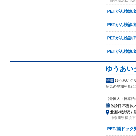
静岡県浜松市浜
PETがん検診
PETがん検診
PETがん検診/P
PETがん検診
ゆうあい
特徴
ゆうあいクリ
病気の早期発見に
【外国人（日本語
休診日:
不定休
北新横浜駅 /
神奈川県横浜市港
PET/脳ドッ