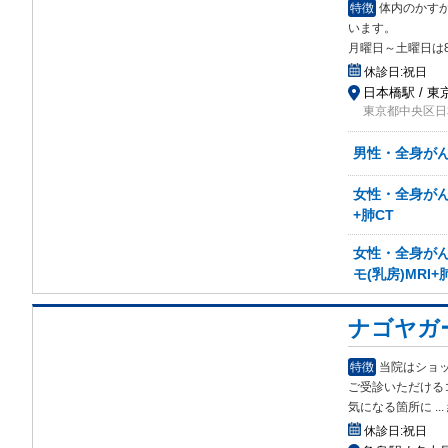
特徴
体内のかすか
います。
月曜日～土曜日は
休診日:
祝日
日本橋駅 / 東
東京都中央区日本
男性・全身がん検
女性・全身がん検
+肺CT
女性・全身がん検
モ(乳房)MRI+
ナゴヤガ
特徴
当院はショ
ご受診いただける
気になる箇所に
...
休診日:
祝日