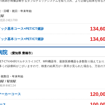
の医師が画像診断するダブルチェックシステムを取り入れ、より正確な結果を得る
後・日曜・祝日・年末年始
松駅
北区小松1700
134,6
ック基本コース+PET/CT健診
134,6
ック基本コース+PET/CT健診
病院
（愛知県 豊橋市）
ET-CTや64列マルチスライスCT、MRI機器等、最新医療機器を多数取り揃えており
多くの診療科がございますので、検査の結果万が一異常が見られた場合も、万全の
・祝祭日・年末年始
橋駅 / 駅前駅
根井本町134
120,0
瘍マーカーコース
100,0
コース