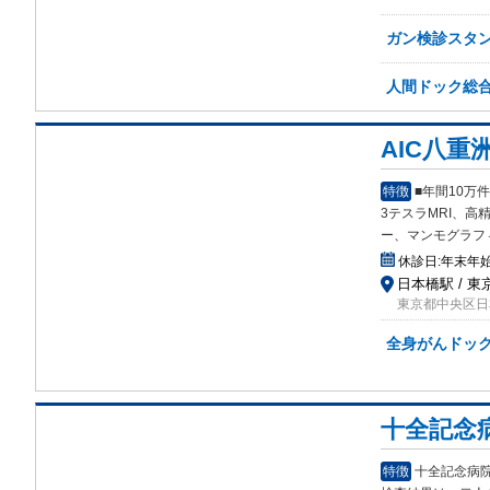
ガン検診スタ
人間ドック総
AIC八重
特徴
■年間10
3テスラMRI、高精
ー、マンモグラフ
休診日:
年末年
日本橋駅 / 東
東京都中央区日本
全身がんドック
十全記念
特徴
十全記念病