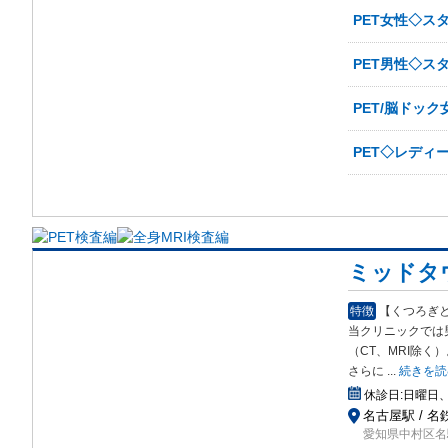
PET女性◇ス
PET男性◇ス
PET/脳ドッ
PET◇レディ
ミッドタ
特徴
【くつろぎ
当クリニックでは
（CT、MRI除く）
さらに
...
続きを読
休診日:
日曜日
名古屋駅 / 名
愛知県中村区名