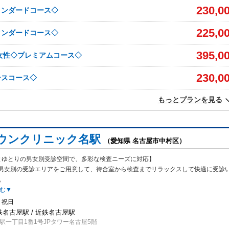
230,0
タンダードコース◇
225,0
タンダードコース◇
395,0
ク女性◇プレミアムコース◇
230,0
ースコース◇
もっとプランを見る
ウンクリニック名駅
（愛知県 名古屋市中村区）
とゆとりの男女別受診空間で、多彩な検査ニーズに対応】
男女別の受診エリア
をご用意して、待合室から検査までリラックスして快適に受診
。
む▼
、祝日
鉄名古屋駅 / 近鉄名古屋駅
駅一丁目1番1号JPタワー名古屋5階