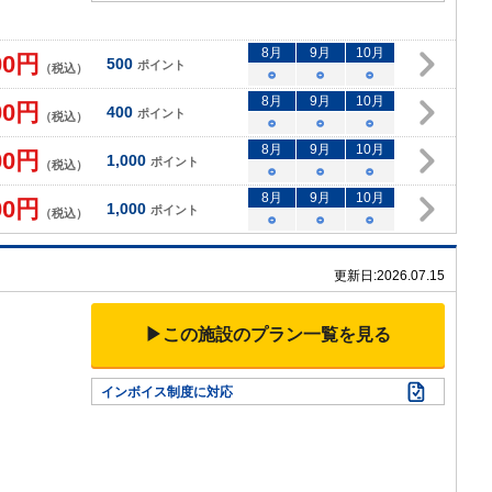
8
月
9
月
10
月
00
円
500
ポイント
（税込）
○
○
○
8
月
9
月
10
月
00
円
400
ポイント
（税込）
○
○
○
8
月
9
月
10
月
00
円
1,000
ポイント
（税込）
○
○
○
8
月
9
月
10
月
00
円
1,000
ポイント
（税込）
○
○
○
更新日:
2026.07.15
▶この施設のプラン一覧を見る
インボイス制度に対応