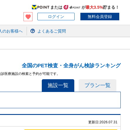
または
が
最大3.5%
貯まる！
ログイン
無料会員登録
人のお客様へ
よくあるご質問
全国のPET検査・全身がん検診ランキング
検診医療施設の検索と予約が可能です。
施設一覧
プラン一覧
更新日:
2026.07.31