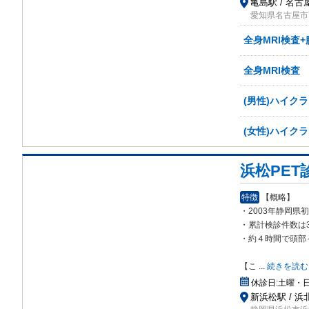
亀島駅 / 名古
愛知県名古屋市西区則
全身MRI検査
全身MRI検査
(男性)ハイクラ
(女性)ハイクラ
浜松PE
特徴
【概略】
・2003年静岡県
・累計検診件数は3
・約４時間で頭部
【こ
...
続きを読む
休診日:
土曜・
新浜松駅 / 浜