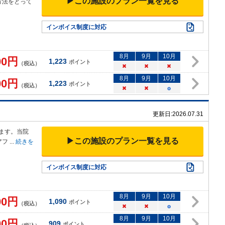
▶この施設のプラン一覧を見る
方法をとって
インボイス制度に対応
8
月
9
月
10
月
00
円
1,223
ポイント
（税込）
×
×
×
8
月
9
月
10
月
00
円
1,223
ポイント
（税込）
×
×
○
更新日:
2026.07.31
ます
。当院
▶この施設のプラン一覧を見る
アフ
...
続きを
インボイス制度に対応
8
月
9
月
10
月
00
円
1,090
ポイント
（税込）
×
×
○
8
月
9
月
10
月
00
円
909
ポイント