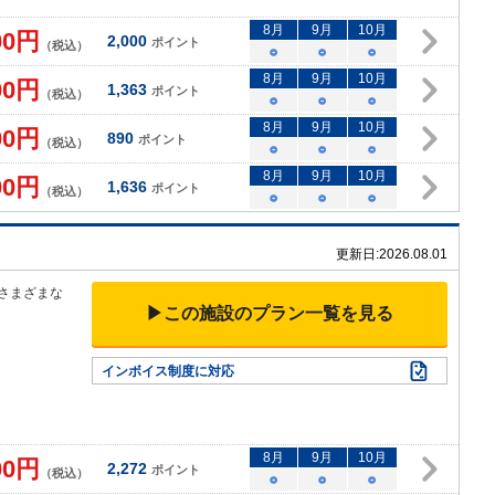
8
月
9
月
10
月
00
円
2,000
ポイント
（税込）
○
○
○
8
月
9
月
10
月
00
円
1,363
ポイント
（税込）
○
○
○
8
月
9
月
10
月
00
円
890
ポイント
（税込）
○
○
○
8
月
9
月
10
月
00
円
1,636
ポイント
（税込）
○
○
○
更新日:
2026.08.01
さま
ざまな
▶この施設のプラン一覧を見る
インボイス制度に対応
8
月
9
月
10
月
00
円
2,272
ポイント
（税込）
○
○
○