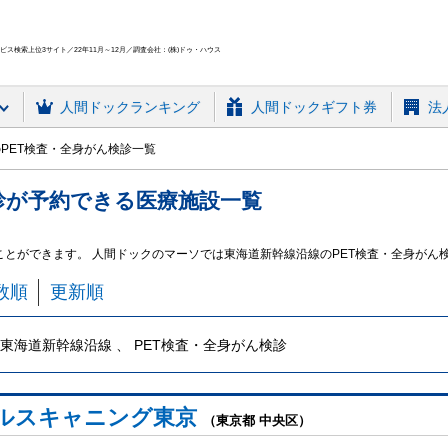
ス検索上位3サイト／22年11月～12月／調査会社：(株)ドゥ・ハウス
人間ドック
ランキング
人間ドックギフト券
法
PET検査・全身がん検診一覧
診
が予約できる
医療施設
一覧
ことができます。 人間ドックのマーソでは東海道新幹線沿線のPET検査・全身がん
数順
更新順
東海道新幹線沿線 、 PET検査・全身がん検診
ルスキャニング東京
（東京都 中央区）