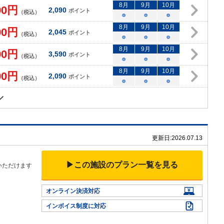
8
月
9
月
10
月
00
円
2,090
ポイント
（税込）
○
○
○
8
月
9
月
10
月
00
円
2,045
ポイント
（税込）
○
○
○
8
月
9
月
10
月
00
円
3,590
ポイント
（税込）
○
○
○
8
月
9
月
10
月
00
円
2,090
ポイント
（税込）
○
○
○
更新日:
2026.07.13
▶この施設のプラン一覧を見る
いただけます
オンライン決済対応
インボイス制度に対応