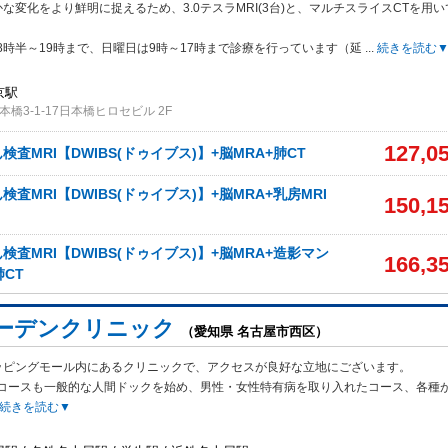
な変化をより鮮明に捉えるため、3.0テスラMRI(3台)と、マルチスライスCTを用い
8時半～19時まで、日曜日は9時～17時まで診療を行っています（延
...
続きを読む
京駅
橋3-1-17日本橋ヒロセビル 2F
127,0
査MRI【DWIBS(ドゥイブス)】+脳MRA+肺CT
査MRI【DWIBS(ドゥイブス)】+脳MRA+乳房MRI
150,1
査MRI【DWIBS(ドゥイブス)】+脳MRA+造影マン
166,3
肺CT
ーデンクリニック
（愛知県 名古屋市西区）
ッピングモール内にあるクリニックで、アクセスが良好な立地にございます。
コースも一般的な人間ドックを始め、男性・女性特有病を取り入れたコース、各種
続きを読む▼