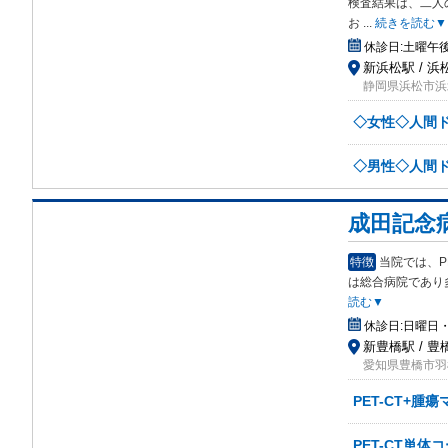
検査
結果は、二人
お
...
続きを読む▼
休診日:
土曜午
新浜松駅 / 浜
静岡県浜松市浜
◇女性◇人間ド
◇男性◇人間ド
成田記念
特徴
当院では、P
は総合病院であり
読む▼
休診日:
日曜日
新豊橋駅 / 豊
愛知県豊橋市羽
PET-CT+腫
PET-CT単体