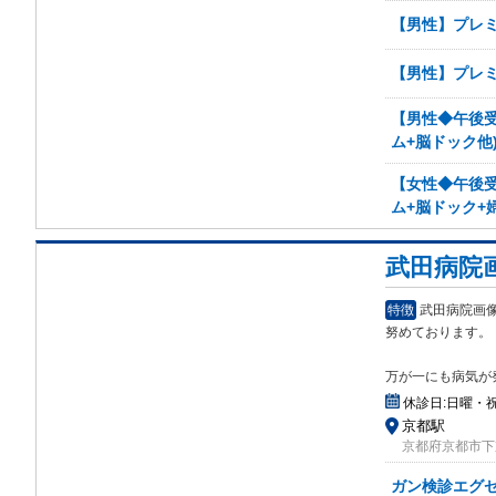
【男性】プレミ
【男性】プレミ
【男性◆午後受
ム+脳ドック他
【女性◆午後受
ム+脳ドック+
武田病院
特徴
武田病院画像
努めております。
万が一にも病気が
休診日:
日曜・祝
京都駅
京都府京都市下
ガン検診エグ