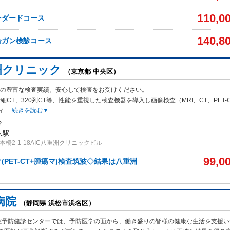
110,0
ンダードコース
140,8
合ガン検診コース
洲クリニック
（東京都 中央区）
万件の豊富な検査実績。安心して検査をお受けください。
細CT、320
列CT等、性能を重視した検査機器を導入し画像検査（MRI、CT、PET-
ィ
...
続きを読む▼
始
京駅
橋2-1-18AIC八重洲クリニックビル
99,0
(PET-CT+腫瘍マ)検査筑波◇結果は八重洲
病院
（静岡県 浜松市浜名区）
院予防健診センターでは、予防医学の面から、働き盛りの皆様の健康な生活を支援い