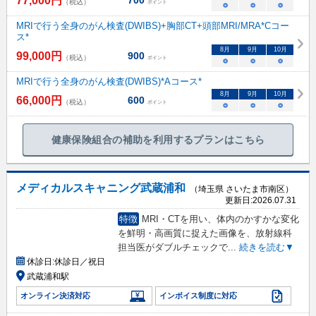
77,000
円
700
（税込）
ポイント
○
○
○
MRIで行う全身のがん検査(DWIBS)+胸部CT+頭部MRI/MRA*Cコー
ス*
8
月
9
月
10
月
99,000
円
900
（税込）
ポイント
○
○
○
MRIで行う全身のがん検査(DWIBS)*Aコース*
8
月
9
月
10
月
66,000
円
600
（税込）
ポイント
○
○
○
健康保険組合の補助を利用するプランはこちら
メディカルスキャニング武蔵浦和
（埼玉県 さいたま市南区）
更新日:
2026.07.31
特徴
MRI・CTを用い、体内のかすかな変化
を鮮明・高画質に捉えた画像を、放射線科
担当医がダブルチェックで
...
続きを読む▼
休診日:
休診日／祝日
武蔵浦和駅
オンライン決済対応
インボイス制度に対応