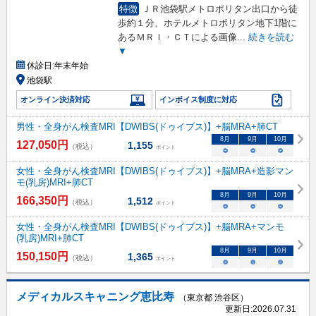
特徴
ＪＲ池袋駅メトロポリタン出口から徒
歩約１分、ホテルメトロポリタン地下1階に
あるＭＲＩ・ＣＴによる画像
...
続きを読む
▼
休診日:
年末年始
池袋駅
オンライン決済対応
インボイス制度に対応
男性・全身がん検査MRI【DWIBS(ドゥイブス)】+脳MRA+肺CT
8
月
9
月
10
月
127,050
円
1,155
（税込）
ポイント
○
○
○
女性・全身がん検査MRI【DWIBS(ドゥイブス)】+脳MRA+造影マン
モ(乳房)MRI+肺CT
8
月
9
月
10
月
166,350
円
1,512
（税込）
ポイント
○
○
○
女性・全身がん検査MRI【DWIBS(ドゥイブス)】+脳MRA+マンモ
(乳房)MRI+肺CT
8
月
9
月
10
月
150,150
円
1,365
（税込）
ポイント
○
○
○
メディカルスキャニング恵比寿
（東京都 渋谷区）
更新日:
2026.07.31