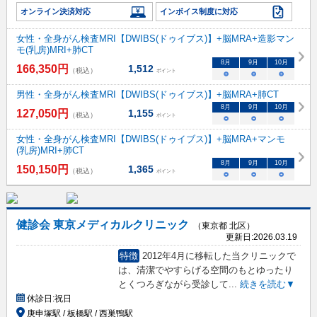
オンライン決済対応
インボイス制度に対応
女性・全身がん検査MRI【DWIBS(ドゥイブス)】+脳MRA+造影マン
モ(乳房)MRI+肺CT
8
月
9
月
10
月
166,350
円
1,512
（税込）
ポイント
○
○
○
男性・全身がん検査MRI【DWIBS(ドゥイブス)】+脳MRA+肺CT
8
月
9
月
10
月
127,050
円
1,155
（税込）
ポイント
○
○
○
女性・全身がん検査MRI【DWIBS(ドゥイブス)】+脳MRA+マンモ
(乳房)MRI+肺CT
8
月
9
月
10
月
150,150
円
1,365
（税込）
ポイント
○
○
○
健診会 東京メディカルクリニック
（東京都 北区）
更新日:
2026.03.19
特徴
2012年4月に移転した当クリニックで
は、清潔でやすらげる空間のもとゆったり
とくつろぎながら受診して
...
続きを読む▼
休診日:
祝日
庚申塚駅 / 板橋駅 / 西巣鴨駅