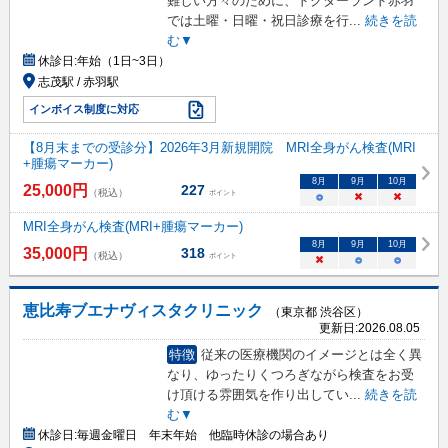
難しい方々のために、ドクターランド赤羽
では土曜・日曜・祝日診療を行
...
続きを読
む▼
休診日:
年始（1日~3日）
志茂駅 / 赤羽駅
インボイス制度に対応
【8月末までの受診分】2026年3月新規開院 MRI全身がん検査(MRI
+腫瘍マーカー)
8
月
9
月
10
月
25,000
円
227
（税込）
ポイント
○
×
×
MRI全身がん検査(MRI+腫瘍マーカー)
8
月
9
月
10
月
35,000
円
318
（税込）
ポイント
×
○
○
恵比寿ブエナヴィスタクリニック
（東京都 渋谷区）
更新日:
2026.08.05
特徴
従来の医療機関のイメージとは全く異
なり、ゆったりくつろぎながら検査をお受
け頂ける雰囲気を作り出してい
...
続きを読
む▼
休診日:
毎週金曜日 年末年始 他臨時休診の場合あり