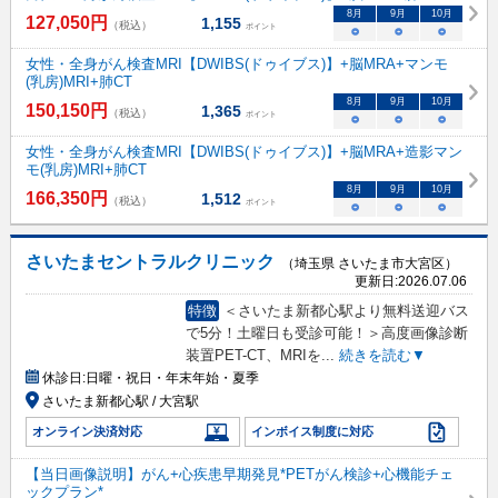
8
月
9
月
10
月
127,050
円
1,155
（税込）
ポイント
○
○
○
女性・全身がん検査MRI【DWIBS(ドゥイブス)】+脳MRA+マンモ
(乳房)MRI+肺CT
8
月
9
月
10
月
150,150
円
1,365
（税込）
ポイント
○
○
○
女性・全身がん検査MRI【DWIBS(ドゥイブス)】+脳MRA+造影マン
モ(乳房)MRI+肺CT
8
月
9
月
10
月
166,350
円
1,512
（税込）
ポイント
○
○
○
さいたまセントラルクリニック
（埼玉県 さいたま市大宮区）
更新日:
2026.07.06
特徴
＜さいたま新都心駅より無料送迎バス
で5分！土曜日も受診可能！＞高度画像診断
装置PET-CT、MRIを
...
続きを読む▼
休診日:
日曜・祝日・年末年始・夏季
さいたま新都心駅 / 大宮駅
オンライン決済対応
インボイス制度に対応
【当日画像説明】がん+心疾患早期発見*PETがん検診+心機能チェ
ックプラン*