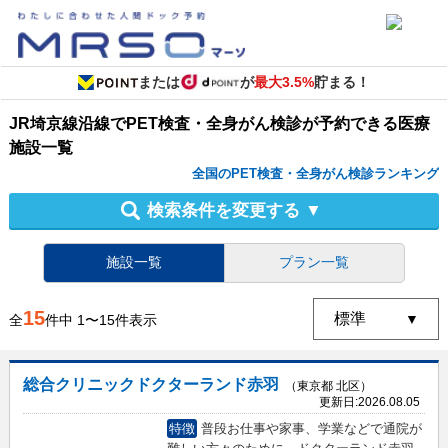
または
が
最大3.5%
貯まる！
JR埼京線沿線
で
PET検査・全身がん検診
が予約できる
医療
施設
一覧
全国のPET検査・全身がん検診ランキング
検索条件を変更する
▼
施設一覧
プラン一覧
15
全
件中
1
〜
15
件表示
総合クリニックドクターランド赤羽
（東京都 北区）
更新日:
2026.08.05
特徴
普段お仕事や家事、学業などで通院が