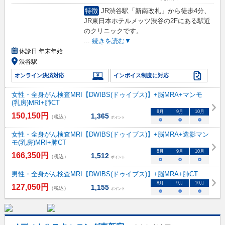
特徴
JR渋谷駅「新南改札」から徒歩4分、
JR東日本ホテルメッツ渋谷の2Fにある駅近
のクリニックです。
...
続きを読む▼
休診日:
年末年始
渋谷駅
オンライン決済対応
インボイス制度に対応
女性・全身がん検査MRI【DWIBS(ドゥイブス)】+脳MRA+マンモ
(乳房)MRI+肺CT
8
月
9
月
10
月
150,150
円
1,365
（税込）
ポイント
○
○
○
女性・全身がん検査MRI【DWIBS(ドゥイブス)】+脳MRA+造影マン
モ(乳房)MRI+肺CT
8
月
9
月
10
月
166,350
円
1,512
（税込）
ポイント
○
○
○
男性・全身がん検査MRI【DWIBS(ドゥイブス)】+脳MRA+肺CT
8
月
9
月
10
月
127,050
円
1,155
（税込）
ポイント
○
○
○