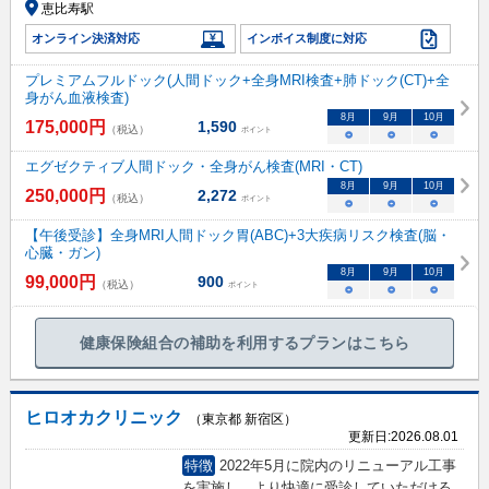
恵比寿駅
オンライン決済対応
インボイス制度に対応
プレミアムフルドック(人間ドック+全身MRI検査+肺ドック(CT)+全
身がん血液検査)
8
月
9
月
10
月
175,000
円
1,590
（税込）
ポイント
○
○
○
エグゼクティブ人間ドック・全身がん検査(MRI・CT)
8
月
9
月
10
月
250,000
円
2,272
（税込）
ポイント
○
○
○
【午後受診】全身MRI人間ドック胃(ABC)+3大疾病リスク検査(脳・
心臓・ガン)
8
月
9
月
10
月
99,000
円
900
（税込）
ポイント
○
○
○
健康保険組合の補助を利用するプランはこちら
ヒロオカクリニック
（東京都 新宿区）
更新日:
2026.08.01
特徴
2022年5月に院内のリニューアル工事
を実施し、より快適に受診していただける