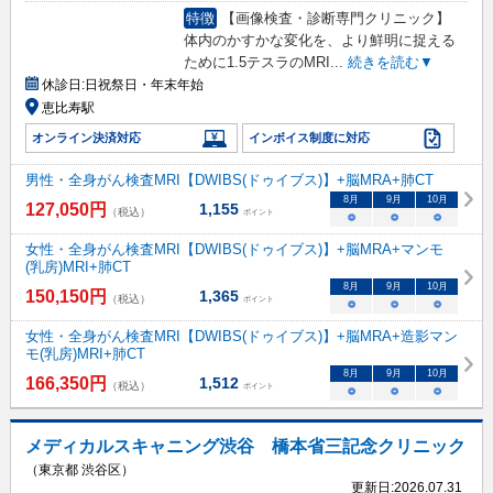
特徴
【画像検査・診断専門クリニック】
体内のかすかな変化を、より鮮明に捉える
ために1.5テスラのMRI
...
続きを読む▼
休診日:
日祝祭日・年末年始
恵比寿駅
オンライン決済対応
インボイス制度に対応
男性・全身がん検査MRI【DWIBS(ドゥイブス)】+脳MRA+肺CT
8
月
9
月
10
月
127,050
円
1,155
（税込）
ポイント
○
○
○
女性・全身がん検査MRI【DWIBS(ドゥイブス)】+脳MRA+マンモ
(乳房)MRI+肺CT
8
月
9
月
10
月
150,150
円
1,365
（税込）
ポイント
○
○
○
女性・全身がん検査MRI【DWIBS(ドゥイブス)】+脳MRA+造影マン
モ(乳房)MRI+肺CT
8
月
9
月
10
月
166,350
円
1,512
（税込）
ポイント
○
○
○
メディカルスキャニング渋谷 橋本省三記念クリニック
（東京都 渋谷区）
更新日:
2026.07.31