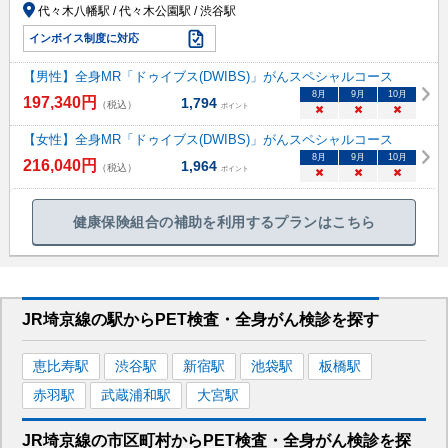
代々木八幡駅 / 代々木公園駅 / 渋谷駅
インボイス制度に対応
【男性】全身MR「ドゥイブス(DWIBS)」がんスペシャルコース
8
月
9
月
10
月
197,340
円
1,794
（税込）
ポイント
×
×
×
【女性】全身MR「ドゥイブス(DWIBS)」がんスペシャルコース
8
月
9
月
10
月
216,040
円
1,964
（税込）
ポイント
×
×
×
健康保険組合の補助を利用するプランはこちら
JR埼京線
の駅から
PET検査・全身がん検診を
探す
恵比寿
駅
渋谷
駅
新宿
駅
池袋
駅
板橋
駅
赤羽
駅
武蔵浦和
駅
大宮
駅
JR埼京線
の市区町村から
PET検査・全身がん検診を
探