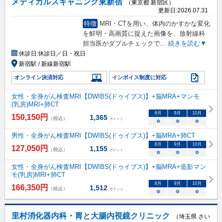
メディカルスキャニング東新宿
（東京都 新宿区）
更新日:
2026.07.31
特徴
MRI・CTを用い、体内のかすかな変化
を鮮明・高画質に捉えた画像を、放射線科
担当医がダブルチェックで
...
続きを読む▼
休診日:
休診日／日・祝日
新宿駅 / 新線新宿駅
オンライン決済対応
インボイス制度に対応
女性・全身がん検査MRI【DWIBS(ドゥイブス)】+脳MRA+マンモ
(乳房)MRI+肺CT
8
月
9
月
10
月
150,150
円
1,365
（税込）
ポイント
○
○
○
男性・全身がん検査MRI【DWIBS(ドゥイブス)】+脳MRA+肺CT
8
月
9
月
10
月
127,050
円
1,155
（税込）
ポイント
○
○
○
女性・全身がん検査MRI【DWIBS(ドゥイブス)】+脳MRA+造影マン
モ(乳房)MRI+肺CT
8
月
9
月
10
月
166,350
円
1,512
（税込）
ポイント
○
○
○
里村消化器内科・胃と大腸内視鏡クリニック
（埼玉県 さい