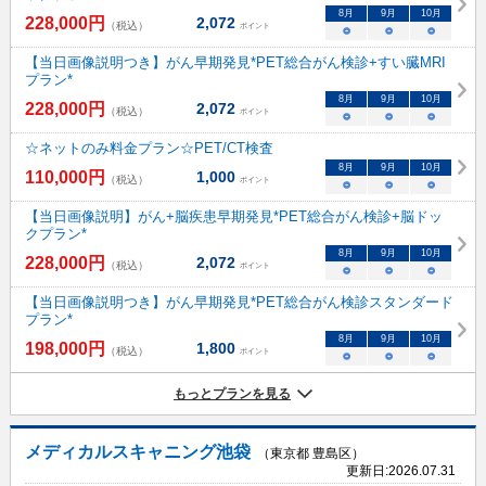
8
月
9
月
10
月
228,000
円
2,072
（税込）
ポイント
○
○
○
【当日画像説明つき】がん早期発見*PET総合がん検診+すい臓MRI
プラン*
8
月
9
月
10
月
228,000
円
2,072
（税込）
ポイント
○
○
○
☆ネットのみ料金プラン☆PET/CT検査
8
月
9
月
10
月
110,000
円
1,000
（税込）
ポイント
○
○
○
【当日画像説明】がん+脳疾患早期発見*PET総合がん検診+脳ドッ
クプラン*
8
月
9
月
10
月
228,000
円
2,072
（税込）
ポイント
○
○
○
【当日画像説明つき】がん早期発見*PET総合がん検診スタンダード
プラン*
8
月
9
月
10
月
198,000
円
1,800
（税込）
ポイント
○
○
○
もっとプランを見る
メディカルスキャニング池袋
（東京都 豊島区）
更新日:
2026.07.31