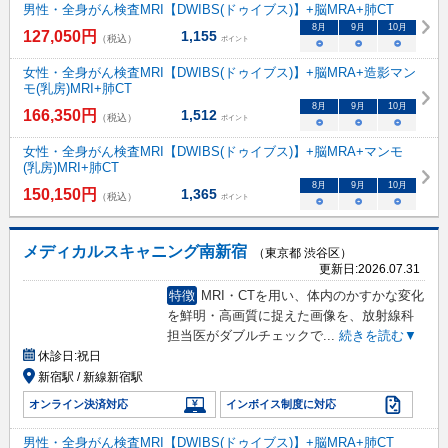
男性・全身がん検査MRI【DWIBS(ドゥイブス)】+脳MRA+肺CT
8
月
9
月
10
月
127,050
円
1,155
（税込）
ポイント
○
○
○
女性・全身がん検査MRI【DWIBS(ドゥイブス)】+脳MRA+造影マン
モ(乳房)MRI+肺CT
8
月
9
月
10
月
166,350
円
1,512
（税込）
ポイント
○
○
○
女性・全身がん検査MRI【DWIBS(ドゥイブス)】+脳MRA+マンモ
(乳房)MRI+肺CT
8
月
9
月
10
月
150,150
円
1,365
（税込）
ポイント
○
○
○
メディカルスキャニング南新宿
（東京都 渋谷区）
更新日:
2026.07.31
特徴
MRI・CTを用い、体内のかすかな変化
を鮮明・高画質に捉えた画像を、放射線科
担当医がダブルチェックで
...
続きを読む▼
休診日:
祝日
新宿駅 / 新線新宿駅
オンライン決済対応
インボイス制度に対応
男性・全身がん検査MRI【DWIBS(ドゥイブス)】+脳MRA+肺CT