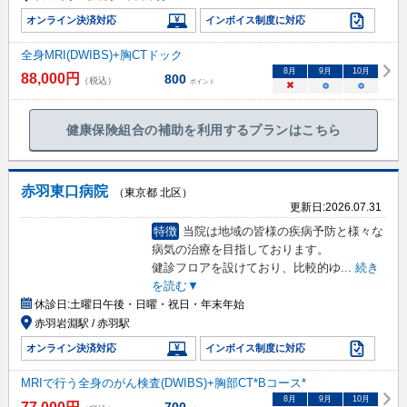
オンライン決済対応
インボイス制度に対応
全身MRI(DWIBS)+胸CTドック
8
月
9
月
10
月
88,000
円
800
（税込）
ポイント
×
○
○
健康保険組合の補助を利用するプランはこちら
赤羽東口病院
（東京都 北区）
更新日:
2026.07.31
特徴
当院は地域の皆様の疾病予防と様々な
病気の治療を目指しております。
健診フロアを設けており、比較的ゆ
...
続き
を読む▼
休診日:
土曜日午後・日曜・祝日・年末年始
赤羽岩淵駅 / 赤羽駅
オンライン決済対応
インボイス制度に対応
MRIで行う全身のがん検査(DWIBS)+胸部CT*Bコース*
8
月
9
月
10
月