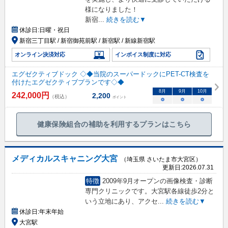
様になりました！
新宿
...
続きを読む▼
休診日:
日曜・祝日
新宿三丁目駅 / 新宿御苑前駅 / 新宿駅 / 新線新宿駅
オンライン決済対応
インボイス制度に対応
エグゼクティブドック ◇◆当院のスーパードックにPET-CT検査を
付けたエグゼクティブプランです◇◆
8
月
9
月
10
月
242,000
円
2,200
（税込）
ポイント
○
○
○
健康保険組合の補助を利用するプランはこちら
メディカルスキャニング大宮
（埼玉県 さいたま市大宮区）
更新日:
2026.07.31
特徴
2009年9月オープンの画像検査・診断
専門クリニックです。大宮駅各線徒歩2分と
いう立地にあり、アクセ
...
続きを読む▼
休診日:
年末年始
大宮駅