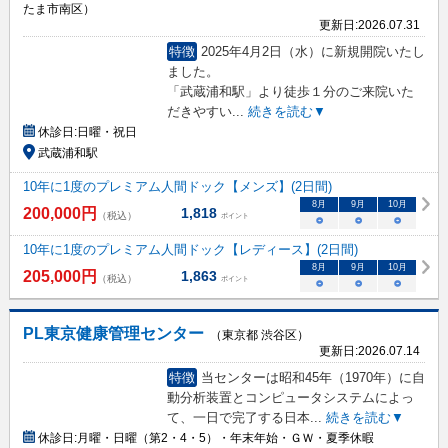
たま市南区）
更新日:
2026.07.31
特徴
2025年4月2日（水）に新規開院いたし
ました。
「武蔵浦和駅」より徒歩１分のご来院いた
だきやすい
...
続きを読む▼
休診日:
日曜・祝日
武蔵浦和駅
10年に1度のプレミアム人間ドック【メンズ】(2日間)
8
月
9
月
10
月
200,000
円
1,818
（税込）
ポイント
○
○
○
10年に1度のプレミアム人間ドック【レディース】(2日間)
8
月
9
月
10
月
205,000
円
1,863
（税込）
ポイント
○
○
○
PL東京健康管理センター
（東京都 渋谷区）
更新日:
2026.07.14
特徴
当センターは昭和45年（1970年）に自
動分析装置とコンピュータシステムによっ
て、一日で完了する日本
...
続きを読む▼
休診日:
月曜・日曜（第2・4・5）・年末年始・ＧＷ・夏季休暇