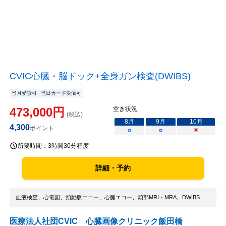
CVIC心臓・脳ドック+全身ガン検査(DWIBS)
当月受診可
当日カード決済可
473,000
円
空き状況
(税込)
8
月
9
月
10
月
4,300
ポイント
○
○
×
所要時間：
3時間30分程度
詳細・予約
血液検査、心電図、頸動脈エコー、心臓エコー、頭部MRI・MRA、DWIBS
医療法人社団CVIC 心臓画像クリニック飯田橋