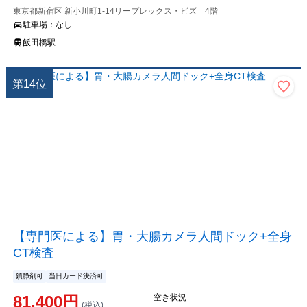
東京都新宿区 新小川町1-14リープレックス・ビズ 4階
駐車場：
なし
飯田橋駅
第
14
位
【専門医による】胃・大腸カメラ人間ドック+全身
CT検査
鎮静剤可
当日カード決済可
81,400
円
空き状況
(税込)