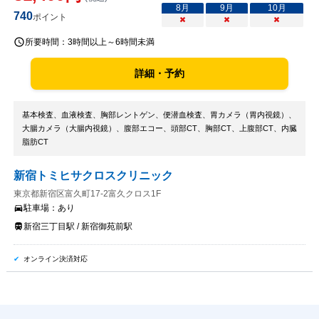
8
月
9
月
10
月
740
ポイント
×
×
×
所要時間：
3時間以上～6時間未満
詳細・予約
基本検査、血液検査、胸部レントゲン、便潜血検査、胃カメラ（胃内視鏡）、
大腸カメラ（大腸内視鏡）、腹部エコー、頭部CT、胸部CT、上腹部CT、内臓
脂肪CT
新宿トミヒサクロスクリニック
東京都新宿区富久町17-2富久クロス1F
駐車場：
あり
新宿三丁目駅 / 新宿御苑前駅
オンライン決済対応