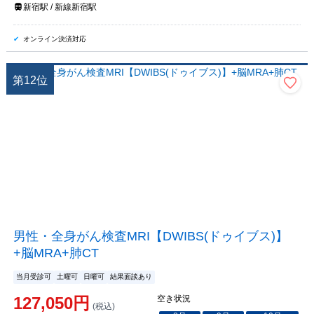
新宿駅 / 新線新宿駅
オンライン決済対応
第
12
位
男性・全身がん検査MRI【DWIBS(ドゥイブス)】
+脳MRA+肺CT
当月受診可
土曜可
日曜可
結果面談あり
127,050
円
空き状況
(税込)