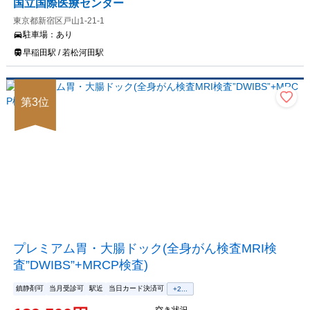
国立国際医療センター
東京都新宿区戸山1-21-1
駐車場：
あり
早稲田駅 / 若松河田駅
第
3
位
プレミアム胃・大腸ドック(全身がん検査MRI検
査”DWIBS”+MRCP検査)
鎮静剤可
当月受診可
駅近
当日カード決済可
+
2
...