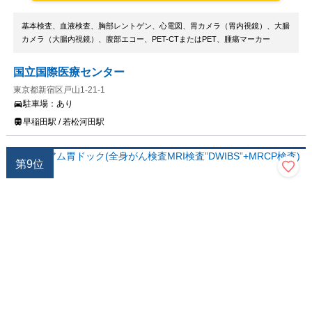
基本検査、血液検査、胸部レントゲン、心電図、胃カメラ（胃内視鏡）、大腸
カメラ（大腸内視鏡）、腹部エコー、PET-CTまたはPET、腫瘍マーカー
国立国際医療センター
東京都新宿区戸山1-21-1
駐車場：
あり
早稲田駅 / 若松河田駅
第
9
位