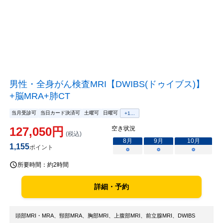
男性・全身がん検査MRI【DWIBS(ドゥイブス)】
+脳MRA+肺CT
当月受診可
当日カード決済可
土曜可
日曜可
+
1
...
127,050
円
空き状況
(税込)
8
月
9
月
10
月
1,155
ポイント
○
○
○
所要時間：
約2時間
詳細・予約
頭部MRI・MRA、頸部MRA、胸部MRI、上腹部MRI、前立腺MRI、DWIBS