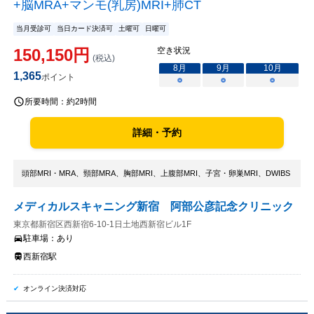
+脳MRA+マンモ(乳房)MRI+肺CT
当月受診可
当日カード決済可
土曜可
日曜可
150,150
円
空き状況
(税込)
8
月
9
月
10
月
1,365
ポイント
○
○
○
所要時間：
約2時間
詳細・予約
頭部MRI・MRA、頸部MRA、胸部MRI、上腹部MRI、子宮・卵巣MRI、DWIBS
メディカルスキャニング新宿 阿部公彦記念クリニック
東京都新宿区西新宿6-10-1日土地西新宿ビル1F
駐車場：
あり
西新宿駅
オンライン決済対応