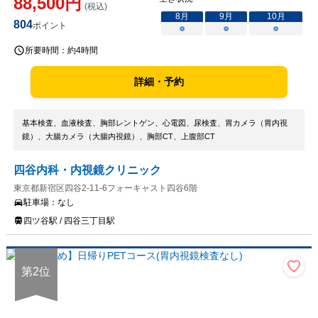
88,500
円
(税込)
8
月
9
月
10
月
804
ポイント
○
○
○
所要時間：
約4時間
詳細・予約
基本検査、血液検査、胸部レントゲン、心電図、尿検査、胃カメラ（胃内視
鏡）、大腸カメラ（大腸内視鏡）、胸部CT、上腹部CT
四谷内科・内視鏡クリニック
東京都新宿区四谷2-11-6フォーキャスト四谷6階
駐車場：
なし
四ツ谷駅 / 四谷三丁目駅
第
2
位