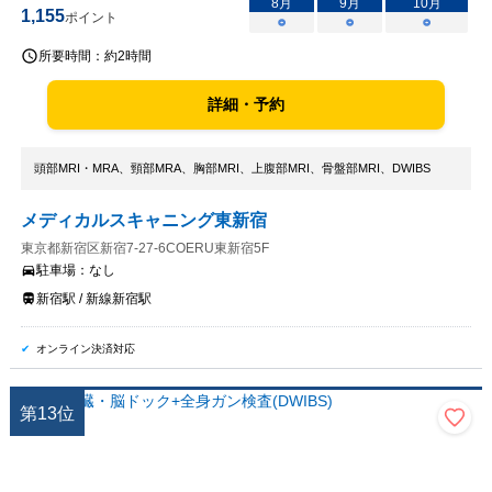
8
月
9
月
10
月
1,155
ポイント
○
○
○
所要時間：
約2時間
詳細・予約
頭部MRI・MRA、頸部MRA、胸部MRI、上腹部MRI、骨盤部MRI、DWIBS
メディカルスキャニング東新宿
東京都新宿区新宿7-27-6COERU東新宿5F
駐車場：
なし
新宿駅 / 新線新宿駅
オンライン決済対応
第
13
位