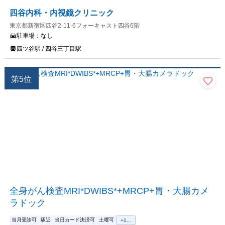
四谷内科・内視鏡クリニック
東京都新宿区四谷2-11-6フォーキャスト四谷6階
駐車場：
なし
四ツ谷駅 / 四谷三丁目駅
第
5
位
全身がん検査MRI*DWIBS*+MRCP+胃・大腸カメ
ラドック
当月受診可
駅近
当日カード決済可
土曜可
+
1
...