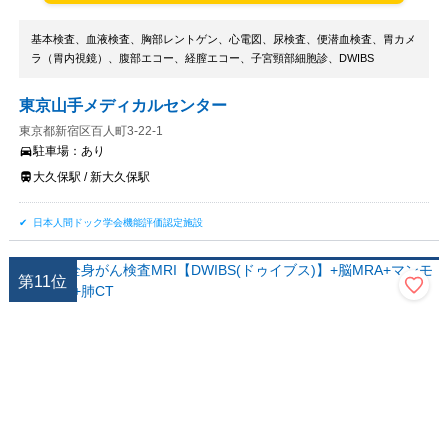
基本検査、血液検査、胸部レントゲン、心電図、尿検査、便潜血検査、胃カメ
ラ（胃内視鏡）、腹部エコー、経膣エコー、子宮頸部細胞診、DWIBS
東京山手メディカルセンター
東京都新宿区百人町3-22-1
駐車場：
あり
大久保駅 / 新大久保駅
日本人間ドック学会機能評価認定施設
第
11
位