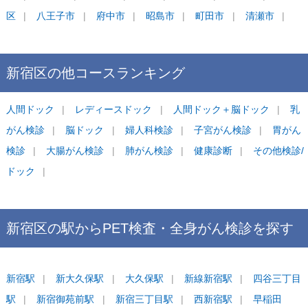
区
八王子市
府中市
昭島市
町田市
清瀬市
新宿区
の他コース
ランキング
人間ドック
レディースドック
人間ドック＋脳ドック
乳
がん検診
脳ドック
婦人科検診
子宮がん検診
胃がん
検診
大腸がん検診
肺がん検診
健康診断
その他検診/
ドック
新宿区
の駅から
PET検査・全身がん検診を
探す
新宿
駅
新大久保
駅
大久保
駅
新線新宿
駅
四谷三丁目
駅
新宿御苑前
駅
新宿三丁目
駅
西新宿
駅
早稲田