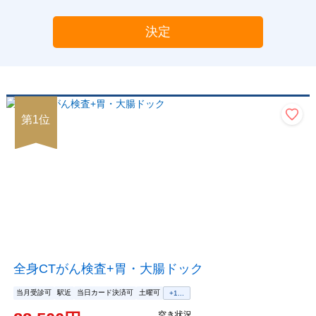
決定
第
1
位
全身CTがん検査+胃・大腸ドック
当月受診可
駅近
当日カード決済可
土曜可
+
1
...
空き状況