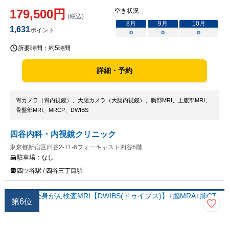
179,500
円
空き状況
(税込)
8
月
9
月
10
月
1,631
ポイント
○
○
○
所要時間：
約5時間
詳細・予約
胃カメラ（胃内視鏡）、大腸カメラ（大腸内視鏡）、胸部MRI、上腹部MRI、
骨盤部MRI、MRCP、DWIBS
四谷内科・内視鏡クリニック
東京都新宿区四谷2-11-6フォーキャスト四谷6階
駐車場：
なし
四ツ谷駅 / 四谷三丁目駅
第
6
位