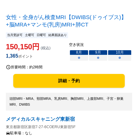
女性・全身がん検査MRI【DWIBS(ドゥイブス)】
+脳MRA+マンモ(乳房)MRI+肺CT
当月受診可
土曜可
日曜可
結果面談あり
150,150
円
空き状況
(税込)
8
月
9
月
10
月
1,365
ポイント
○
○
○
所要時間：
約2時間
詳細・予約
頭部MRI・MRA、頸部MRA、乳房MRI、胸部MRI、上腹部MRI、子宮・卵巣
MRI、DWIBS
メディカルスキャニング東新宿
東京都新宿区新宿7-27-6COERU東新宿5F
駐車場：
なし