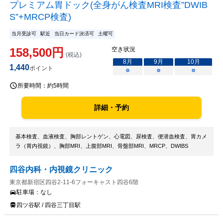
プレミアム胃ドック(全身がん検査MRI検査”DWIB
S”+MRCP検査)
当月受診可
駅近
当日カード決済可
土曜可
158,500
円
空き状況
(税込)
8
月
9
月
10
月
1,440
ポイント
○
○
○
所要時間：
約5時間
詳細・予約
基本検査、血液検査、胸部レントゲン、心電図、尿検査、便潜血検査、胃カメ
ラ（胃内視鏡）、胸部MRI、上腹部MRI、骨盤部MRI、MRCP、DWIBS
四谷内科・内視鏡クリニック
東京都新宿区四谷2-11-6フォーキャスト四谷6階
駐車場：
なし
四ツ谷駅 / 四谷三丁目駅