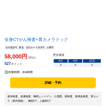
全身CTがん検査+胃カメラドック
当月受診可
駅近
当日カード決済可
土曜可
58,000
円
空き状況
(税込)
8
月
9
月
10
月
527
ポイント
○
○
○
所要時間：
約4時間
詳細・予約
基本検査、血液検査、胸部レントゲン、心電図、尿検査、便潜血検査、胃カメ
ラ（胃内視鏡）、胸部CT、上腹部CT