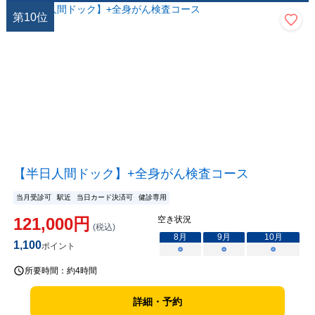
第
10
位
【半日人間ドック】+全身がん検査コース
当月受診可
駅近
当日カード決済可
健診専用
121,000
円
空き状況
(税込)
8
月
9
月
10
月
1,100
ポイント
○
○
○
所要時間：
約4時間
詳細・予約