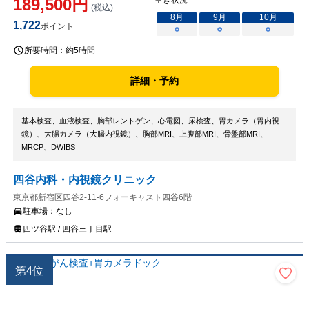
189,500
円
空き状況
(税込)
8
月
9
月
10
月
1,722
ポイント
○
○
○
所要時間：
約5時間
詳細・予約
基本検査、血液検査、胸部レントゲン、心電図、尿検査、胃カメラ（胃内視
鏡）、大腸カメラ（大腸内視鏡）、胸部MRI、上腹部MRI、骨盤部MRI、
MRCP、DWIBS
四谷内科・内視鏡クリニック
東京都新宿区四谷2-11-6フォーキャスト四谷6階
駐車場：
なし
四ツ谷駅 / 四谷三丁目駅
第
4
位