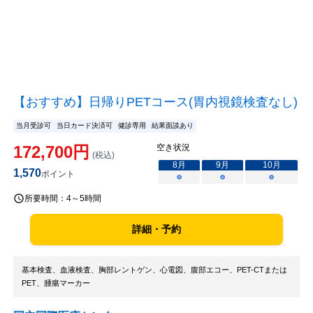
【おすすめ】日帰りPETコース(胃内視鏡検査なし)
当月受診可
当日カード決済可
健診専用
結果面談あり
172,700
円
空き状況
(税込)
8
月
9
月
10
月
1,570
ポイント
○
○
○
所要時間：
4～5時間
詳細・予約
基本検査、血液検査、胸部レントゲン、心電図、腹部エコー、PET-CTまたは
PET、腫瘍マーカー