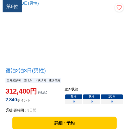
第
8
位
宿泊2泊3日(男性)
当月受診可
当日カード決済可
健診専用
312,400
円
空き状況
(税込)
8
月
9
月
10
月
2,840
ポイント
○
○
○
所要時間：
3日間
詳細・予約