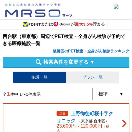
または
が
最大3.5%
貯まる！
西台駅（東京都）周辺
で
PET検査・全身がん検診
が予約で
きる
医療施設
一覧
板橋区のPET検査・全身がん検診ランキング
検索条件を変更する
▼
施設一覧
プラン一覧
1
全
件中
1
〜
1
件表示
上野御徒町桜十字ク
広告
リニック
（
東京都
台東区
）
23,600
円～
120,000
円
（税
込）