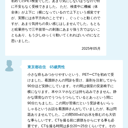
初めてのPET検査でした。あまり気にしないほうなので特
に不安もなく受検できました。 ただ、検査中に機械（体
全体）が上下に（横になっているので上下という感覚です
が、実際には水平方向のことです）、ぐっぐっと動くので
すが、あまり気持ちの良い感じはしませんでした。もとも
と眩暈持ちで三半規管への刺激にあまり強う方ではないこ
ともあり、もう少しゆっくり動いてくれればいいのになと
思いました。
2025年05月
東京都
在住
65
歳
男性
小さな癌もみつかりやすいという、PETーCTを初めて受
けました。看護師さんの問診を受け、薬剤を注射してから
90分ほど安静にしています。その間は個室の安楽椅子に
横になります。本やスマホなどは持ち込みできません。静
かな環境なのでうつらうつらしているとあっという間に
90分たちました。この間が苦痛だという受診者もいらっ
しゃるというお話を看護師さんがしていましたが、私は問
題ありませんでした。この間500㎖のお水を飲むのも大切
な事らしいです。CTを撮る前に膀胱をからにする事も必
要です。CTを撮る時間は多分20〜25分くらいです。その