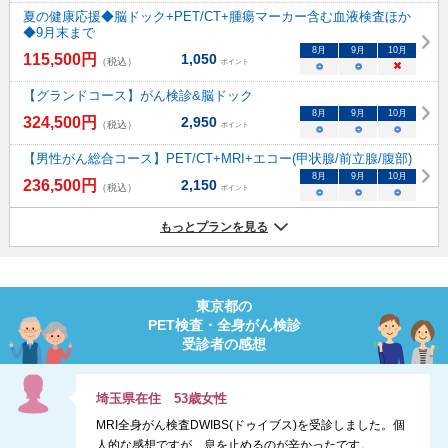
夏の健康応援◆脳ドック+PET/CT+腫瘍マーカー含む血液検査ほか
◆9月末まで
8
月
9
月
10
月
115,500
円
1,050
（税込）
ポイント
○
○
×
【グランドコース】がん検診&脳ドック
8
月
9
月
10
月
324,500
円
2,950
（税込）
ポイント
○
○
○
【男性がん総合コース】PET/CT+MRI+エコー(甲状腺/前立腺/腹部)
8
月
9
月
10
月
236,500
円
2,150
（税込）
ポイント
○
○
○
もっとプランを見る
東京都
の
PET検査・全身がん検診
受診者の感想
埼玉県
在住
53
歳
女性
MRI全身がん検査DWIBS(ドゥイブス)を受診しました。個
人的な感想ですが、息を止めるのが辛かったです。