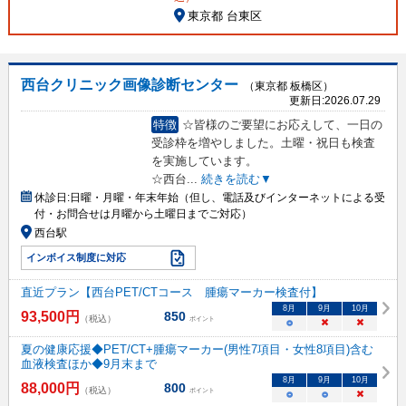
東京都 台東区
西台クリニック画像診断センター
（東京都 板橋区）
更新日:
2026.07.29
特徴
☆皆様のご要望にお応えして、一日の
受診枠を増やしました。土曜・祝日も検査
を実施しています。
☆西台
...
続きを読む▼
休診日:
日曜・月曜・年末年始（但し、電話及びインターネットによる受
付・お問合せは月曜から土曜日までご対応）
西台駅
インボイス制度に対応
直近プラン【西台PET/CTコース 腫瘍マーカー検査付】
8
月
9
月
10
月
93,500
円
850
（税込）
ポイント
○
×
×
夏の健康応援◆PET/CT+腫瘍マーカー(男性7項目・女性8項目)含む
血液検査ほか◆9月末まで
8
月
9
月
10
月
88,000
円
800
（税込）
ポイント
○
○
×