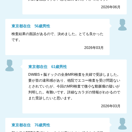
2026年06月
東京都
在住
56
歳
男性
検査結果の面談があるので、決めました。とても良かった
です。
2026年03月
東京都
在住
61
歳
男性
DWIBS＋脳ドックの全身MRI検査を夫婦で受診しました。
妻が首の違和感があり、他院でエコー検査を受け問題ない
とされていたが、今回のMRI検査で微小な動脈瘤の疑いが
判明した。有難いです。詳細なカラダの情報がわかるので
また受診したいと思います。
2026年03月
東京都
在住
76
歳
男性