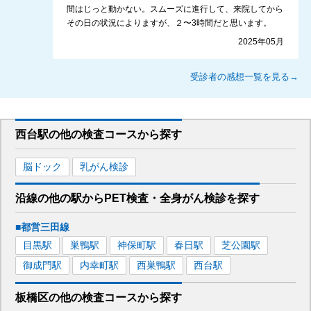
間はじっと動かない。スムーズに進行して、来院してから
その日の状況によりますが、２〜3時間だと思います。
2025年05月
受診者の感想一覧を見る→
西台駅
の
他の
検査コースから探す
脳ドック
乳がん検診
沿線の他の駅から
PET検査・全身がん検診を
探す
■都営三田線
目黒
駅
巣鴨
駅
神保町
駅
春日
駅
芝公園
駅
御成門
駅
内幸町
駅
西巣鴨
駅
西台
駅
板橋区
の
他の
検査コースから探す