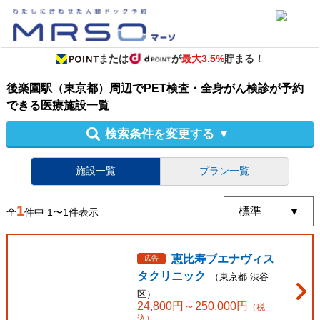
または
が
最大3.5%
貯まる！
後楽園駅（東京都）周辺
で
PET検査・全身がん検診
が予約
できる
医療施設
一覧
検索条件を変更する
▼
施設一覧
プラン一覧
1
全
件中
1
〜
1
件表示
恵比寿ブエナヴィス
広告
タクリニック
（
東京都
渋谷
区
）
24,800
円～
250,000
円
（税
込）