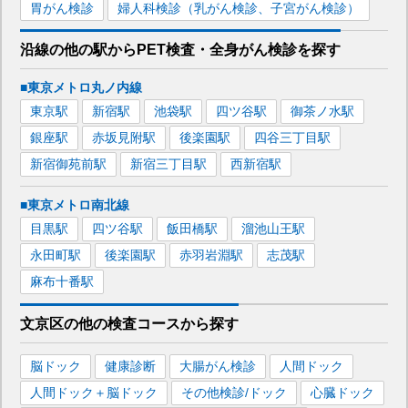
胃がん検診
婦人科検診（乳がん検診、子宮がん検診）
沿線の他の駅から
PET検査・全身がん検診を
探す
■東京メトロ丸ノ内線
東京
駅
新宿
駅
池袋
駅
四ツ谷
駅
御茶ノ水
駅
銀座
駅
赤坂見附
駅
後楽園
駅
四谷三丁目
駅
新宿御苑前
駅
新宿三丁目
駅
西新宿
駅
■東京メトロ南北線
目黒
駅
四ツ谷
駅
飯田橋
駅
溜池山王
駅
永田町
駅
後楽園
駅
赤羽岩淵
駅
志茂
駅
麻布十番
駅
文京区
の
他の
検査コースから探す
脳ドック
健康診断
大腸がん検診
人間ドック
人間ドック＋脳ドック
その他検診/ドック
心臓ドック