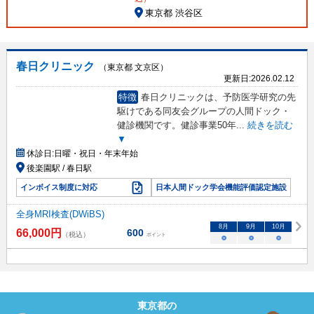
東京都 渋谷区
春日クリニック
（東京都 文京区）
更新日:
2026.02.12
特徴
春日クリニックは、予防医学研究の先
駆けである同友会グループの人間ドック・
健診機関です。健診事業50年
...
続きを読む
▼
休診日:
日曜・祝日・年末年始
後楽園駅 / 春日駅
インボイス制度に対応
日本人間ドック学会機能評価認定施設
全身MRI検査(DWiBS)
8
月
9
月
10
月
66,000
円
600
（税込）
ポイント
○
○
○
東京都
の