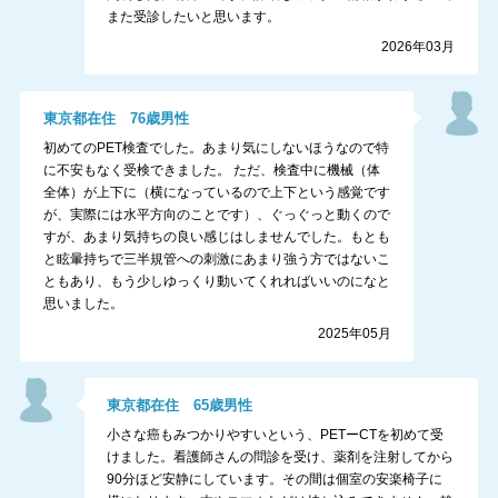
また受診したいと思います。
2026年03月
東京都
在住
76
歳
男性
初めてのPET検査でした。あまり気にしないほうなので特
に不安もなく受検できました。 ただ、検査中に機械（体
全体）が上下に（横になっているので上下という感覚です
が、実際には水平方向のことです）、ぐっぐっと動くので
すが、あまり気持ちの良い感じはしませんでした。もとも
と眩暈持ちで三半規管への刺激にあまり強う方ではないこ
ともあり、もう少しゆっくり動いてくれればいいのになと
思いました。
2025年05月
東京都
在住
65
歳
男性
小さな癌もみつかりやすいという、PETーCTを初めて受
けました。看護師さんの問診を受け、薬剤を注射してから
90分ほど安静にしています。その間は個室の安楽椅子に