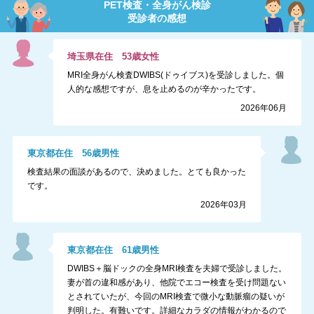
PET検査・全身がん検診
受診者の感想
埼玉県
在住
53
歳
女性
MRI全身がん検査DWIBS(ドゥイブス)を受診しました。個
人的な感想ですが、息を止めるのが辛かったです。
2026年06月
東京都
在住
56
歳
男性
検査結果の面談があるので、決めました。とても良かった
です。
2026年03月
東京都
在住
61
歳
男性
DWIBS＋脳ドックの全身MRI検査を夫婦で受診しました。
妻が首の違和感があり、他院でエコー検査を受け問題ない
とされていたが、今回のMRI検査で微小な動脈瘤の疑いが
判明した。有難いです。詳細なカラダの情報がわかるので