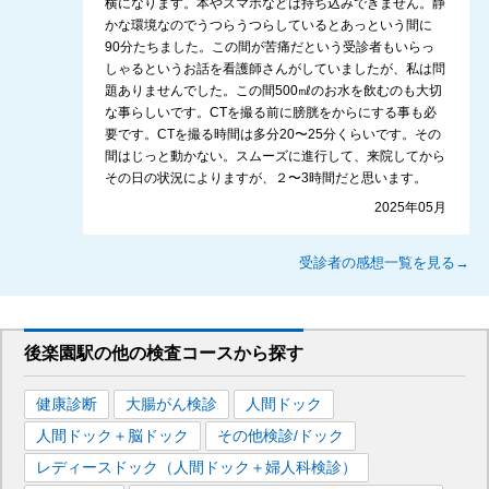
横になります。本やスマホなどは持ち込みできません。静
かな環境なのでうつらうつらしているとあっという間に
90分たちました。この間が苦痛だという受診者もいらっ
しゃるというお話を看護師さんがしていましたが、私は問
題ありませんでした。この間500㎖のお水を飲むのも大切
な事らしいです。CTを撮る前に膀胱をからにする事も必
要です。CTを撮る時間は多分20〜25分くらいです。その
間はじっと動かない。スムーズに進行して、来院してから
その日の状況によりますが、２〜3時間だと思います。
2025年05月
受診者の感想一覧を見る→
後楽園駅
の
他の
検査コースから探す
健康診断
大腸がん検診
人間ドック
人間ドック＋脳ドック
その他検診/ドック
レディースドック（人間ドック＋婦人科検診）