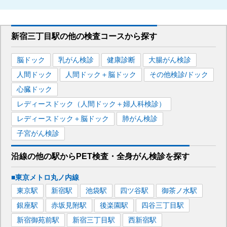
新宿三丁目駅
の
他の
検査コースから探す
脳ドック
乳がん検診
健康診断
大腸がん検診
人間ドック
人間ドック＋脳ドック
その他検診/ドック
心臓ドック
レディースドック（人間ドック＋婦人科検診）
レディースドック＋脳ドック
肺がん検診
子宮がん検診
沿線の他の駅から
PET検査・全身がん検診を
探す
■東京メトロ丸ノ内線
東京
駅
新宿
駅
池袋
駅
四ツ谷
駅
御茶ノ水
駅
銀座
駅
赤坂見附
駅
後楽園
駅
四谷三丁目
駅
新宿御苑前
駅
新宿三丁目
駅
西新宿
駅