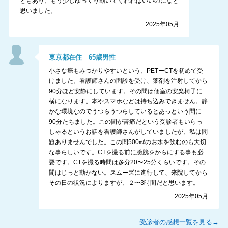
ともあり、もう少しゆっくり動いてくれればいいのになと
思いました。
2025年05月
東京都
在住
65
歳
男性
小さな癌もみつかりやすいという、PETーCTを初めて受
けました。看護師さんの問診を受け、薬剤を注射してから
90分ほど安静にしています。その間は個室の安楽椅子に
横になります。本やスマホなどは持ち込みできません。静
かな環境なのでうつらうつらしているとあっという間に
90分たちました。この間が苦痛だという受診者もいらっ
しゃるというお話を看護師さんがしていましたが、私は問
題ありませんでした。この間500㎖のお水を飲むのも大切
な事らしいです。CTを撮る前に膀胱をからにする事も必
要です。CTを撮る時間は多分20〜25分くらいです。その
間はじっと動かない。スムーズに進行して、来院してから
その日の状況によりますが、２〜3時間だと思います。
2025年05月
受診者の感想一覧を見る→