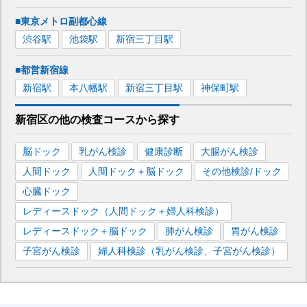
■東京メトロ副都心線
渋谷
駅
池袋
駅
新宿三丁目
駅
■都営新宿線
新宿
駅
本八幡
駅
新宿三丁目
駅
神保町
駅
新宿区
の
他の
検査コースから探す
脳ドック
乳がん検診
健康診断
大腸がん検診
人間ドック
人間ドック＋脳ドック
その他検診/ドック
心臓ドック
レディースドック（人間ドック＋婦人科検診）
レディースドック＋脳ドック
肺がん検診
胃がん検診
子宮がん検診
婦人科検診（乳がん検診、子宮がん検診）