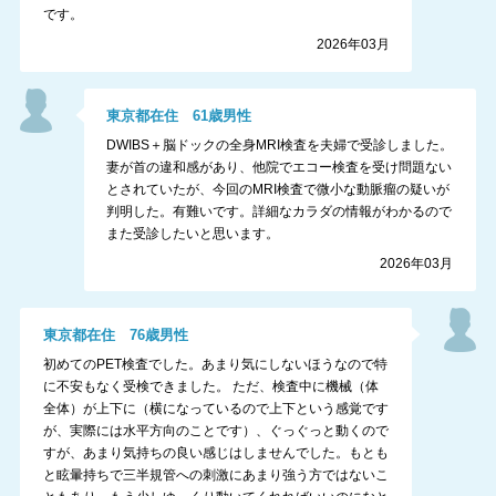
です。
2026年03月
東京都
在住
61
歳
男性
DWIBS＋脳ドックの全身MRI検査を夫婦で受診しました。
妻が首の違和感があり、他院でエコー検査を受け問題ない
とされていたが、今回のMRI検査で微小な動脈瘤の疑いが
判明した。有難いです。詳細なカラダの情報がわかるので
また受診したいと思います。
2026年03月
東京都
在住
76
歳
男性
初めてのPET検査でした。あまり気にしないほうなので特
に不安もなく受検できました。 ただ、検査中に機械（体
全体）が上下に（横になっているので上下という感覚です
が、実際には水平方向のことです）、ぐっぐっと動くので
すが、あまり気持ちの良い感じはしませんでした。もとも
と眩暈持ちで三半規管への刺激にあまり強う方ではないこ