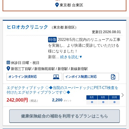
東京都 台東区
ヒロオカクリニック
（東京都 新宿区）
更新日:
2026.08.01
特徴
2022年5月に院内のリニューアル工事
を実施し、より快適に受診していただける
様になりました！
新宿
...
続きを読む▼
休診日:
日曜・祝日
新宿三丁目駅 / 新宿御苑前駅 / 新宿駅 / 新線新宿駅
オンライン決済対応
インボイス制度に対応
エグゼクティブドック ◇◆当院のスーパードックにPET-CT検査を
付けたエグゼクティブプランです◇◆
8
月
9
月
10
月
242,000
円
2,200
（税込）
ポイント
○
○
○
健康保険組合の補助を利用するプランはこちら