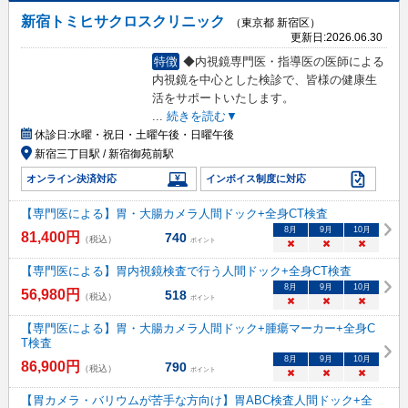
新宿トミヒサクロスクリニック
（東京都 新宿区）
更新日:
2026.06.30
特徴
◆内視鏡専門医・指導医の医師による
内視鏡を中心とした検診で、皆様の健康生
活をサポートいたします。
...
続きを読む▼
休診日:
水曜・祝日・土曜午後・日曜午後
新宿三丁目駅 / 新宿御苑前駅
オンライン決済対応
インボイス制度に対応
【専門医による】胃・大腸カメラ人間ドック+全身CT検査
8
月
9
月
10
月
81,400
円
740
（税込）
ポイント
×
×
×
【専門医による】胃内視鏡検査で行う人間ドック+全身CT検査
8
月
9
月
10
月
56,980
円
518
（税込）
ポイント
×
×
×
【専門医による】胃・大腸カメラ人間ドック+腫瘍マーカー+全身C
T検査
8
月
9
月
10
月
86,900
円
790
（税込）
ポイント
×
×
×
【胃カメラ・バリウムが苦手な方向け】胃ABC検査人間ドック+全