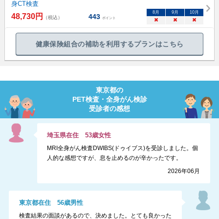
身CT検査
8
月
9
月
10
月
48,730
円
443
（税込）
ポイント
×
×
×
健康保険組合の補助を利用するプランはこちら
東京都
の
PET検査・全身がん検診
受診者の感想
埼玉県
在住
53
歳
女性
MRI全身がん検査DWIBS(ドゥイブス)を受診しました。個
人的な感想ですが、息を止めるのが辛かったです。
2026年06月
東京都
在住
56
歳
男性
検査結果の面談があるので、決めました。とても良かった