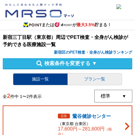
または
が
最大3.5%
貯まる！
新宿三丁目駅（東京都）周辺
で
PET検査・全身がん検診
が
予約できる
医療施設
一覧
新宿区のPET検査・全身がん検診ランキング
検索条件を変更する
▼
施設一覧
プラン一覧
2
全
件中
1
〜
2
件表示
鶯谷健診センター
広告
（
東京都
台東区
）
17,600
円～
281,600
円
（税
込）