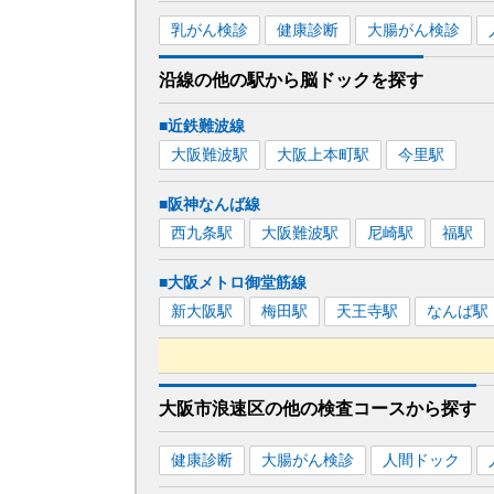
乳がん検診
健康診断
大腸がん検診
沿線の他の駅から
脳ドックを
探す
■近鉄難波線
大阪難波
駅
大阪上本町
駅
今里
駅
■阪神なんば線
西九条
駅
大阪難波
駅
尼崎
駅
福
駅
■大阪メトロ御堂筋線
新大阪
駅
梅田
駅
天王寺
駅
なんば
駅
■大阪メトロ四つ橋線
大阪市浪速区
の
他の
検査コースから探す
西梅田
駅
なんば
駅
大国町
駅
玉出
駅
健康診断
大腸がん検診
人間ドック
■大阪メトロ千日前線