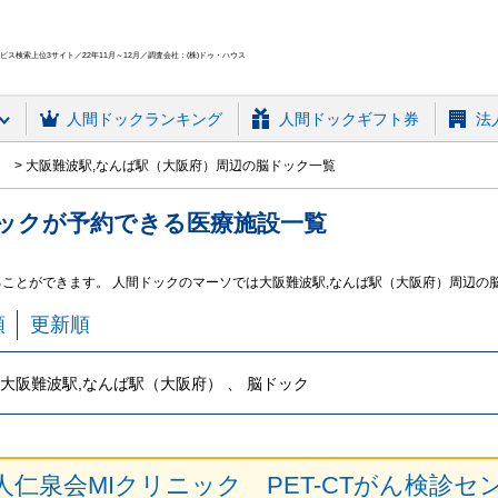
ス検索上位3サイト／22年11月～12月／調査会社：(株)ドゥ・ハウス
人間ドック
ランキング
人間ドックギフト券
法
区
大阪難波駅,なんば駅（大阪府）周辺の脳ドック一覧
ック
が予約できる
医療施設
一覧
ることができます。 人間ドックのマーソでは大阪難波駅,なんば駅（大阪府）周辺の
順
更新順
大阪難波駅,なんば駅（大阪府） 、 脳ドック
人仁泉会MIクリニック PET-CTがん検診セ