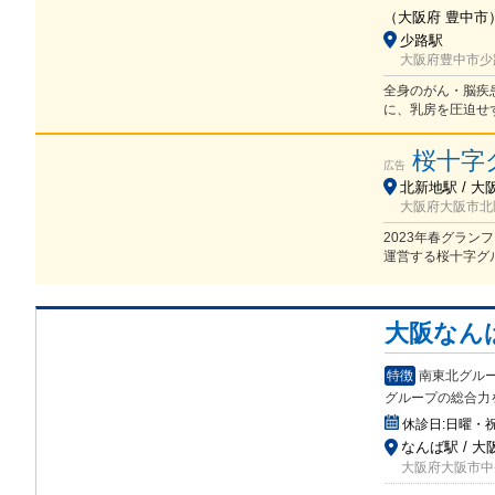
（
大阪府
豊中市
少路駅
大阪府豊中市少路1
全身のがん・脳疾
に、乳房を圧迫せ
桜十字
広告
北新地駅 / 大阪
大阪府大阪市北
2023年春グラ
運営する桜十字グ
大阪なん
特徴
南東北グル
グループの総合力
休診日:
日曜・
なんば駅 / 大
大阪府大阪市中央