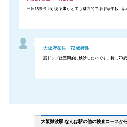
当日結果説明がある事がとても魅力的でほぼ毎年お世話
大阪府
在住
72
歳
男性
脳ドッグは定期的に検診したいです。特に70
大阪難波駅,なんば駅
の
他の
検査コースか