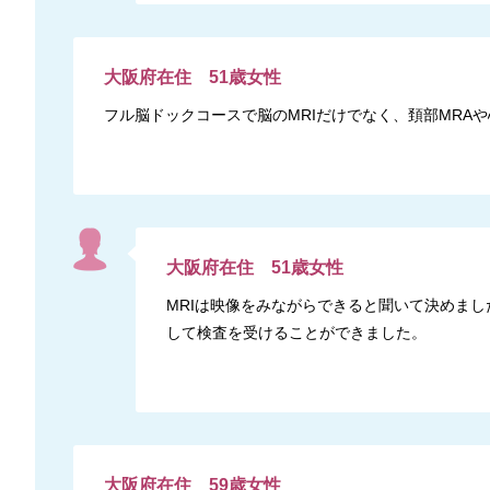
大阪府
在住
51
歳
女性
フル脳ドックコースで脳のMRIだけでなく、頚部MRA
大阪府
在住
51
歳
女性
MRIは映像をみながらできると聞いて決めま
して検査を受けることができました。
大阪府
在住
59
歳
女性