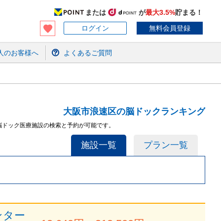
または
が
最大3.5%
貯まる！
ログイン
無料会員登録
人のお客様へ
よくあるご質問
大阪市浪速区の脳ドックランキング
脳ドック医療施設の検索と予約が可能です。
施設一覧
プラン一覧
ンター