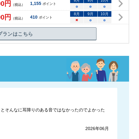
8
月
9
月
10
月
00
円
1,155
ポイント
（税込）
○
○
○
8
月
9
月
10
月
00
円
410
ポイント
（税込）
×
○
○
プランはこちら
るとそんなに耳障りのある音ではなかったのでよかった
2026年06月