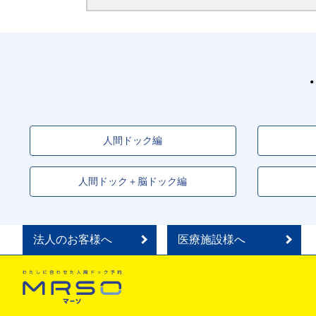
玉川
駅
鶴橋
駅
野田阪神
駅
なんば
駅
人間ドック編
人間ドック＋脳ドック編
法人のお客様へ
医療施設様へ