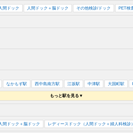
人間ドック
人間ドック＋脳ドック
その他検診/ドック
PET
なかもず
駅
西中島南方
駅
江坂
駅
中津
駅
大国町
駅
もっと駅を見る▼
人間ドック＋脳ドック
レディースドック（人間ドック＋婦人科検診