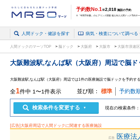
予約数No.1
2,018
※
施設の予約
※「年間予約数」のヒアリング調査 個人向け人間ドック予約サービ
人間ドック・健診を探す
病気・検査
について
調べる
人間ドックのマーソTOP
脳ドック
大阪府
大阪市
大阪市浪速
大阪難波駅,なんば駅（大阪府）周辺
で
脳ド
大阪難波駅,なんば駅（大阪府）周辺では1件の医療施設で脳ドックを予約す
1
並び順：
標準
予約数
全
件中
1
〜
1
件表示
検索条件を変更する
現在の検索条件：
▼
[広告]
大阪府
周辺で人間ドックに関連する医療施設
医療法
広告