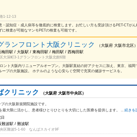
）
-12-13
患・認知症・成人病等を徹底的に検査します。お忙しい方も受診頂けるPET-CTがん
ずに検査が可能なマンモPETの検査も可能です。
グランフロント大阪クリニック
（
大阪府
大阪市北区
梅田駅 / 大阪駅 / 東梅田駅 / 梅田駅 / 西梅田駅
区大深町3-1グランフロント大阪北館6階
ンフロント大阪内リニューアルオープン。大阪駅直結の好アクセスに加え、東京、福岡
ループの大阪施設。 ホテルのような心安らぐ空間で充実の健診サービスを。
ばクリニック
（大阪府 大阪市中央区）
ープの大阪新規開院施設です。
を最大限に活かし、患者様ひとりひとりを大切
にした医療を提供します。
...
続きを
祝日
阪難波駅 / 難波駅
区難波5-1-60 なんばスカイオ9F