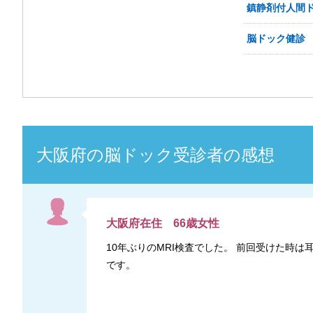
鎮静剤付人間
脳ドック健診
大阪府
の
脳ドック
受診者の感想
大阪府
在住
66
歳
女性
10年ぶりのMRI検査でした。 前回受けた
です。