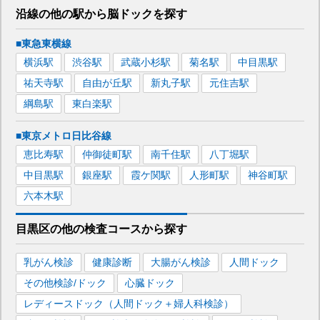
沿線の他の駅から
脳ドックを
探す
■東急東横線
横浜
駅
渋谷
駅
武蔵小杉
駅
菊名
駅
中目黒
駅
祐天寺
駅
自由が丘
駅
新丸子
駅
元住吉
駅
綱島
駅
東白楽
駅
■東京メトロ日比谷線
恵比寿
駅
仲御徒町
駅
南千住
駅
八丁堀
駅
中目黒
駅
銀座
駅
霞ケ関
駅
人形町
駅
神谷町
駅
六本木
駅
目黒区
の
他の
検査コースから探す
乳がん検診
健康診断
大腸がん検診
人間ドック
その他検診/ドック
心臓ドック
レディースドック（人間ドック＋婦人科検診）