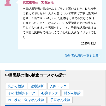
東京都
在住
33
歳
女性
当日結果説明の面談があるプランを選びました。MRI検査
は初めてでしたが、大きな音について事前に丁寧な説明が
あり、耳当てやBGMといった配慮も万全で不安なく受け
られました。また、なんといっても受診後すぐに結果を説
明してもらえるのが素晴らしいです。詳細な結果が出るま
で不安な気持ちで待たなくて済むのは大きなメリットでし
た。
2025年12月
受診者の感想一覧を見る→
中目黒駅
の
他の
検査コースから探す
乳がん検診
健康診断
人間ドック
その他検診/ドック
心臓ドック
肺がん検診
PET検査・全身がん検診
子宮がん検診