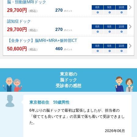
脳・頚動脈MRIドック
8
月
9
月
10
月
29,700
円
270
（税込）
ポイント
○
○
○
認知症ドック
8
月
9
月
10
月
29,700
円
270
（税込）
ポイント
○
○
○
【全身ドック】脳MRI+MRA+躯幹部CT
8
月
9
月
10
月
50,600
円
460
（税込）
ポイント
○
○
○
東京都
の
脳ドック
受診者の感想
東京都
在住
59
歳
男性
6年ぶりの脳ドックで最初は緊張しましたが、担当者の
「寝てても良いですよ」の言葉で落ち着いて受診できまし
た。
2026年06月