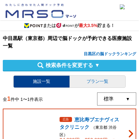
または
が
最大3.5%
貯まる！
中目黒駅（東京都）周辺
で
脳ドック
が予約できる
医療施設
一覧
目黒区の脳ドックランキング
検索条件を変更する
▼
施設一覧
プラン一覧
1
全
件中
1
〜
1
件表示
恵比寿ブエナヴィス
広告
タクリニック
（
東京都
渋谷
区
）