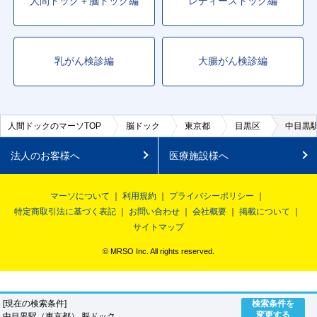
人間ドック＋脳ドック編
レディースドック編
乳がん検診編
大腸がん検診編
人間ドックのマーソTOP
脳ドック
東京都
目黒区
中目黒
法人のお客様へ
医療施設様へ
マーソについて
利用規約
プライバシーポリシー
特定商取引法に基づく表記
お問い合わせ
会社概要
掲載について
サイトマップ
© MRSO Inc. All rights reserved.
[現在の検索条件]
検索条件を
変更する
中目黒駅（東京都） 脳ドック