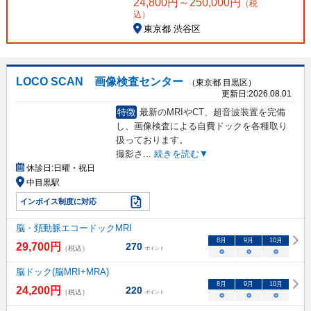
24,800
円～
250,000
円
（税
込）
東京都 渋谷区
LOCO SCAN 画像検査センター
（東京都 目黒区）
更新日:
2026.08.01
特徴
最新のMRIやCT、超音波装置を完備
し、画像検査による自費ドックを各種取り
扱っております。
撮影さ
...
続きを読む▼
休診日:
日曜・祝日
中目黒駅
インボイス制度に対応
脳・頚動脈エコードックMRI
8
月
9
月
10
月
29,700
円
270
（税込）
ポイント
○
○
○
脳ドック(脳MRI+MRA)
8
月
9
月
10
月
24,200
円
220
（税込）
ポイント
○
○
○