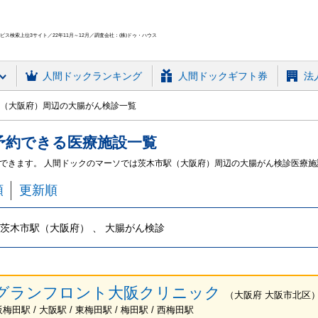
ス検索上位3サイト／22年11月～12月／調査会社：(株)ドゥ・ハウス
人間ドック
ランキング
人間ドックギフト券
法
（大阪府）周辺の大腸がん検診一覧
予約できる
医療施設
一覧
できます。 人間ドックのマーソでは茨木市駅（大阪府）周辺の大腸がん検診医療
順
更新順
茨木市駅（大阪府） 、 大腸がん検診
グランフロント大阪クリニック
（
大阪府
大阪市北区
梅田駅 / 大阪駅 / 東梅田駅 / 梅田駅 / 西梅田駅