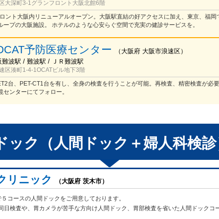
区大深町3-1グランフロント大阪北館6階
ンフロント大阪内リニューアルオープン。大阪駅直結の好アクセスに加え、東京、福岡
ループの大阪施設。 ホテルのような心安らぐ空間で充実の健診サービスを。
OCAT予防医療センター
（
大阪府
大阪市浪速区
）
阪難波駅 / 難波駅 / ＪＲ難波駅
区湊町1-4-1OCATビル地下3階
ET2台、PET-CT1台を有し、全身の検査を行うことが可能。再検査、精密検査が必
鏡センターにてフォロー。
ドック（人間ドック＋婦人科検診
クリニック
（大阪府 茨木市）
で５コースの人間ドックをご用意しております。
同日検査や、胃カメラが苦手
な方向け人間ドック、胃部検査を省いた人間ドックコ