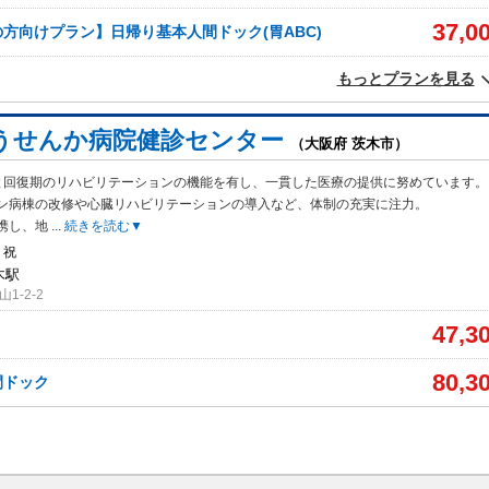
37,0
方向けプラン】日帰り基本人間ドック(胃ABC)
もっとプランを見る
うせんか病院健診センター
（大阪府 茨木市）
と回復期のリハビリテーションの機能を有し、一貫した医療の提供に努めています。
ン病棟の改修や心臓リハビリテーションの導入など、体制の充実に注力。
携し、地
...
続きを読む▼
・祝
木駅
1-2-2
47,3
80,3
間ドック