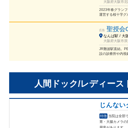
大阪府大阪市北
2023年春グラ
運営する桜十字グ
聖授会
広告
なんば駅 / 大
大阪府大阪市浪速
JR難波駅直結。P
設の診療所や内視
人間ドック/レディース
じんない
特徴
当院は全部
胃・大腸カメラの
用意があります。