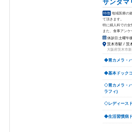
サンタマ
特徴
地域医療の
て頂
きます。
特に婦人科での女
また、食事アンケ
休診日:
土曜午
茨木市駅 / 茨
大阪府茨木市新庄
◆胃カメラ・
◆基本ドックコ
◇胃カメラ・
ラフィ)
◇レディースド
◆生活習慣病ド