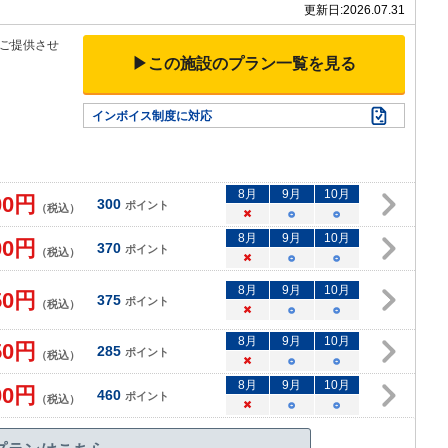
更新日:
2026.07.31
ご提供させ
▶この施設のプラン一覧を見る
インボイス制度に対応
8
月
9
月
10
月
00
円
300
ポイント
（税込）
×
○
○
8
月
9
月
10
月
00
円
370
ポイント
（税込）
×
○
○
8
月
9
月
10
月
50
円
375
ポイント
（税込）
×
○
○
8
月
9
月
10
月
50
円
285
ポイント
（税込）
×
○
○
8
月
9
月
10
月
00
円
460
ポイント
（税込）
×
○
○