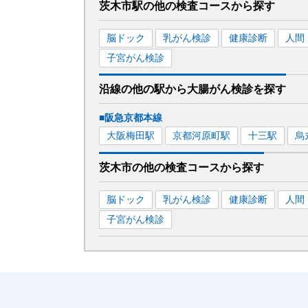
茨木市駅
の
他の
検査コースから探す
脳ドック
乳がん検診
健康診断
人間
子宮がん検診
沿線の他の駅から
大腸がん検診を
探す
■阪急京都本線
大阪梅田
駅
京都河原町
駅
十三
駅
烏
茨木市
の
他の
検査コースから探す
脳ドック
乳がん検診
健康診断
人間
子宮がん検診