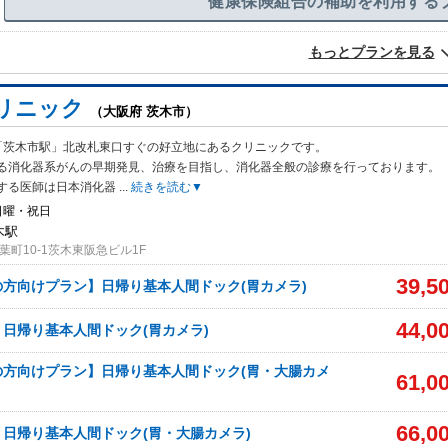
健康保険組合の補助を利用する
もっとプランを見る
リニック
（大阪府 茨木市）
「茨木市駅」北改札東口すぐの好立地にあるクリニックです。
る消化器系がん
の早期発見、治療を目指し、消化器全般の診療を行っております。
する医師は日本消化器
...
続きを読む▼
日曜・祝日
木駅
町10-1茨木東阪急ビル1F
39,5
方向けプラン】日帰り基本人間ドック(胃カメラ)
44,0
日帰り基本人間ドック(胃カメラ)
の方向けプラン】日帰り基本人間ドック(胃・大腸カメ
61,0
66,0
日帰り基本人間ドック(胃・大腸カメラ)