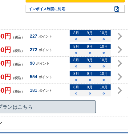
インボイス制度に対応
8
月
9
月
10
月
00
円
227
ポイント
（税込）
○
○
○
8
月
9
月
10
月
00
円
272
ポイント
（税込）
○
○
○
8
月
9
月
10
月
00
円
90
ポイント
（税込）
○
○
○
8
月
9
月
10
月
00
円
554
ポイント
（税込）
○
○
○
8
月
9
月
10
月
00
円
181
ポイント
（税込）
○
○
○
プランはこちら