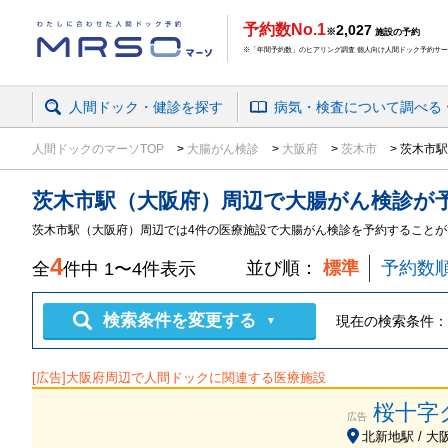
予約数No.1
2,027
※
施設の予約
※「年間予約数」のヒアリング調査 個人向け人間ドック予約サービ
人間ドック・健診を探す
病気・検査
について
調べる
人間ドックのマーソTOP
大腸がん検診
大阪府
茨木市
茨木市駅
茨木市駅（大阪府）周辺
で
大腸がん検診
が
茨木市駅（大阪府）周辺では4件の医療施設で大腸がん検診を予約することが
4
並び順：
標準
予約数
全
件中
1
〜
4
件表示
検索条件を変更する
現在の検索条件：
▼
[広告]
大阪府
周辺で人間ドックに関連する医療施設
桜十字
広告
北新地駅 / 大阪