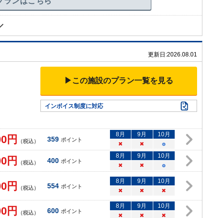
プランはこちら
更新日:
2026.08.01
▶この施設のプラン一覧を見る
インボイス制度に対応
8
月
9
月
10
月
00
円
359
ポイント
（税込）
×
×
○
8
月
9
月
10
月
00
円
400
ポイント
（税込）
×
×
○
8
月
9
月
10
月
00
円
554
ポイント
（税込）
×
×
×
8
月
9
月
10
月
00
円
600
ポイント
（税込）
×
×
×