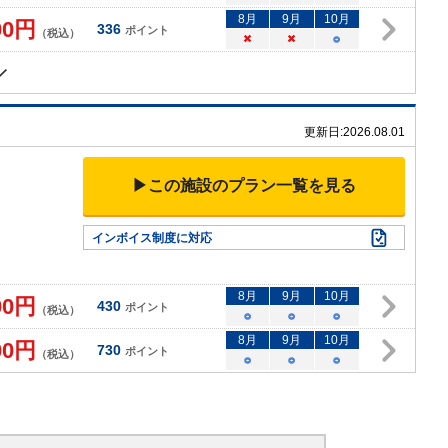
8
月
9
月
10
月
00
円
336
ポイント
（税込）
×
×
○
更新日:
2026.08.01
▶この施設のプラン一覧を見る
インボイス制度に対応
8
月
9
月
10
月
00
円
430
ポイント
（税込）
○
○
○
8
月
9
月
10
月
00
円
730
ポイント
（税込）
○
○
○