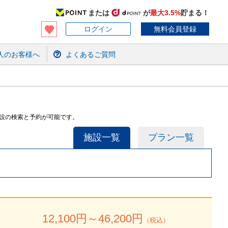
または
が
最大3.5%
貯まる！
ログイン
無料会員登録
人のお客様へ
よくあるご質問
施設の検索と予約が可能です。
施設一覧
プラン一覧
）
12,100
円～
46,200
円
（税込）