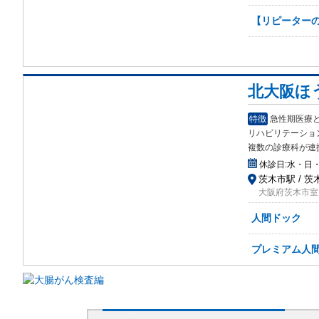
【リピーターの
北大阪ほ
特徴
急性期医療
リハビリテ
ーショ
複数の診療科が連
休診日:
水・日
茨木市駅 / 茨
大阪府茨木市室山
人間ドック
プレミアム人