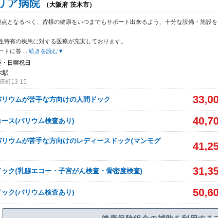
リア病院
（大阪府 茨木市）
拠点となるべく、皆様の健康をいつまでもサポート出来るよう、十分な設備・施設を
性特有の疾患に対する医療が充実しております。
ートに答
...
続きを読む▼
後・日曜祝日
木駅
町13-15
33,0
バリウムが苦手な方向けの人間ドック
40,7
ース(バリウム検査あり)
バリウムが苦手な方向けのレディースドック(マンモグ
41,2
31,3
ック(乳腺エコー・子宮がん検査・骨密度検査)
50,6
ック(バリウム検査あり)