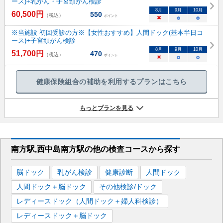
ース)+乳がん・子宮頸がん検診
8
月
9
月
10
月
60,500
円
550
（税込）
ポイント
×
○
○
※当施設 初回受診の方※【女性おすすめ】人間ドック(基本半日コ
ース)+子宮頸がん検診
8
月
9
月
10
月
51,700
円
470
（税込）
ポイント
×
○
○
健康保険組合の補助を利用するプランはこちら
もっとプランを見る
南方駅,西中島南方駅
の
他の
検査コースから探す
脳ドック
乳がん検診
健康診断
人間ドック
人間ドック＋脳ドック
その他検診/ドック
レディースドック（人間ドック＋婦人科検診）
レディースドック＋脳ドック