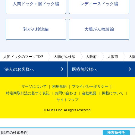
人間ドック＋脳ドック編
レディースドック編
乳がん検診編
大腸がん検診編
人間ドックのマーソTOP
大腸がん検診
大阪府
大阪市
大
法人のお客様へ
医療施設様へ
マーソについて
利用規約
プライバシーポリシー
特定商取引法に基づく表記
お問い合わせ
会社概要
掲載について
サイトマップ
© MRSO Inc. All rights reserved.
[現在の検索条件]
検索条件を