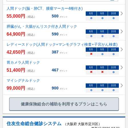
人間ドック(脳・肺CT、腫瘍マーカー4種付き)
8
月
9
月
10
月
55,000
円
500
（税込）
ポイント
○
○
○
膵臓がん・大腸がんリスク付き人間ドック
8
月
9
月
10
月
64,900
円
590
（税込）
ポイント
○
○
○
レディースドック(人間ドック+マンモグラフィ検査+子宮がん検査)
8
月
9
月
10
月
42,650
円
387
（税込）
ポイント
×
○
○
胃カメラ人間ドック
8
月
9
月
10
月
51,400
円
467
（税込）
ポイント
×
×
○
マイシグナルドック
8
月
9
月
10
月
99,000
円
900
（税込）
ポイント
○
○
○
健康保険組合の補助を利用するプランはこちら
住友生命総合健診システム
（大阪府 大阪市淀川区）