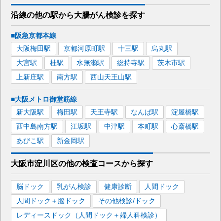
沿線の他の駅から
大腸がん検診を
探す
■阪急京都本線
大阪梅田
駅
京都河原町
駅
十三
駅
烏丸
駅
大宮
駅
桂
駅
水無瀬
駅
総持寺
駅
茨木市
駅
上新庄
駅
南方
駅
西山天王山
駅
■大阪メトロ御堂筋線
新大阪
駅
梅田
駅
天王寺
駅
なんば
駅
淀屋橋
駅
西中島南方
駅
江坂
駅
中津
駅
本町
駅
心斎橋
駅
あびこ
駅
新金岡
駅
大阪市淀川区
の
他の
検査コースから探す
脳ドック
乳がん検診
健康診断
人間ドック
人間ドック＋脳ドック
その他検診/ドック
レディースドック（人間ドック＋婦人科検診）