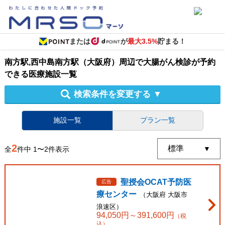
または
が
最大3.5%
貯まる！
南方駅,西中島南方駅（大阪府）周辺
で
大腸がん検診
が予約
できる
医療施設
一覧
検索条件を変更する
▼
施設一覧
プラン一覧
2
全
件中
1
〜
2
件表示
聖授会OCAT予防医
広告
療センター
（
大阪府
大阪市
浪速区
）
94,050
円～
391,600
円
（税
込）