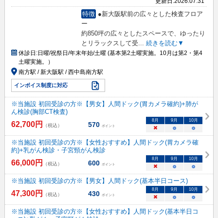
更新日:
2026.07.31
特徴
●新大阪駅前の広々とした検査フロア
ー
約850坪の広々としたスペースで、ゆったり
とリラックスして受
...
続きを読む▼
休診日:
日曜/祝祭日/年末年始/土曜 (基本第2土曜実施。10月は第2・第4
土曜実施。）
南方駅 / 新大阪駅 / 西中島南方駅
インボイス制度に対応
※当施設 初回受診の方※【男女】人間ドック(胃カメラ確約)+肺が
ん検診(胸部CT検査)
8
月
9
月
10
月
62,700
円
570
（税込）
ポイント
×
○
○
※当施設 初回受診の方※【女性おすすめ】人間ドック(胃カメラ確
約)+乳がん検診・子宮頸がん検診
8
月
9
月
10
月
66,000
円
600
（税込）
ポイント
×
○
○
※当施設 初回受診の方※【男女】人間ドック(基本半日コース)
8
月
9
月
10
月
47,300
円
430
（税込）
ポイント
×
○
○
※当施設 初回受診の方※【女性おすすめ】人間ドック(基本半日コ