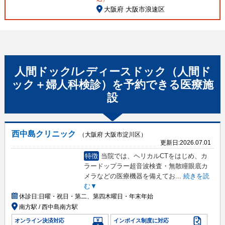
大阪府 大阪市浪速区
人間ドック/レディースドック（人間ド
ック＋婦人科検診）
を予約できる
医療施
設
西中島クリニック
（大阪府 大阪市淀川区）
更新日:
2026.07.01
特徴
当院では、ヘリカルCTをはじめ、カ
ラードップラー超音波検査・無散瞳眼底カ
メラなどの医療機器を備えてお
...
続きを読
む▼
休診日:
日曜・祝日・第二、第四木曜日・年末年始
南方駅 / 西中島南方駅
オンライン決済対応
インボイス制度に対応