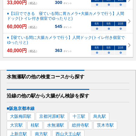
33,000
円
300
（税込）
ポイント
○
○
○
♦【1日でできる 寝ている間に胃カメラ+大腸カメラで行う】人間
ドック(トイレ付き個室でゆったりと)
8
月
9
月
10
月
60,000
円
545
（税込）
ポイント
○
○
○
♦【寝ている間に大腸カメラで行う】人間ドック(トイレ付き個室で
ゆったりと)
8
月
9
月
10
月
40,000
円
363
（税込）
ポイント
○
○
○
水無瀬駅
の
他の
検査コースから探す
沿線の他の駅から
大腸がん検診を
探す
■阪急京都本線
大阪梅田
駅
京都河原町
駅
十三
駅
烏丸
駅
大宮
駅
桂
駅
水無瀬
駅
総持寺
駅
茨木市
駅
上新庄
駅
南方
駅
西山天王山
駅