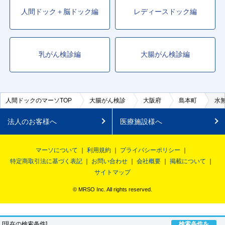
人間ドック＋脳ドック編
レディースドック編
乳がん検診編
大腸がん検診編
人間ドックのマーソTOP
大腸がん検診
大阪府
島本町
水
法人のお客様へ
医療施設様へ
マーソについて
利用規約
プライバシーポリシー
特定商取引法に基づく表記
お問い合わせ
会社概要
掲載について
サイトマップ
© MRSO Inc. All rights reserved.
[現在の検索条件]
検索条件を