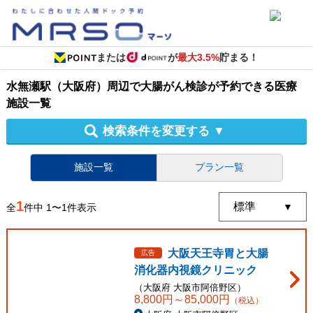
または
が
最大3.5%
貯まる！
水無瀬駅（大阪府）周辺
で
大腸がん検診
が予約できる
医療
施設
一覧
検索条件を変更する
▼
施設一覧
プラン一覧
1
全
件中
1
〜
1
件表示
大阪天王寺胃と大腸
広告
消化器内視鏡クリニック
（
大阪府
大阪市阿倍野区
）
8,800
円～
85,000
円
（税込）