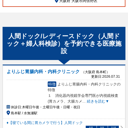
大阪府 大阪市阿倍野区
人間ドック/レディースドック（人間ド
ック＋婦人科検診）
を予約できる
医療施
設
よりふじ胃腸内科・内科クリニック
（大阪府 島本町）
更新日:
2026.07.31
特徴
よりふじ胃腸内科・内科クリニックの
特徴
１ 消化器内視鏡学会専門医が内視鏡検査
(胃カメラ、大腸カメ
...
続きを読む▼
休診日:
木曜日午後・土曜日午後・日曜・祝日
島本駅 / 水無瀬駅
♦【寝ている間に胃カメラで行う】人間ドック
8
月
9
月
10
月