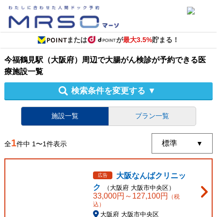
または
が
最大3.5%
貯まる！
今福鶴見駅（大阪府）周辺
で
大腸がん検診
が予約できる
医
療施設
一覧
検索条件を変更する
▼
施設一覧
プラン一覧
1
全
件中
1
〜
1
件表示
大阪なんばクリニッ
広告
ク
（
大阪府
大阪市中央区
）
33,000
円～
127,100
円
（税
込）
大阪府 大阪市中央区