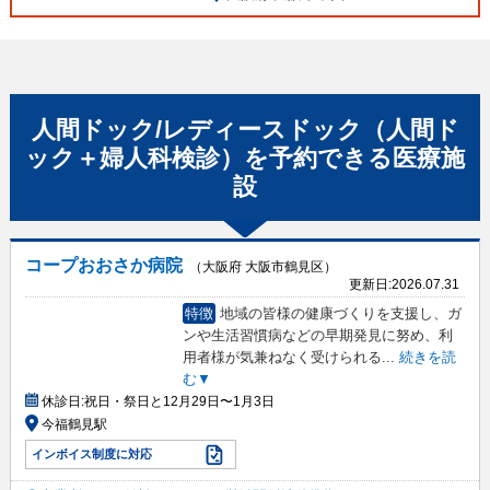
人間ドック/レディースドック（人間ド
ック＋婦人科検診）
を予約できる
医療施
設
コープおおさか病院
（大阪府 大阪市鶴見区）
更新日:
2026.07.31
特徴
地域の皆様の健康づくりを支援し、ガ
ンや生活習慣病などの早期発見に努め、利
用者様が気兼ねなく受けられる
...
続きを読
む▼
休診日:
祝日・祭日と12月29日〜1月3日
今福鶴見駅
インボイス制度に対応