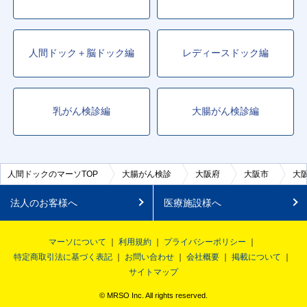
人間ドック＋脳ドック編
レディースドック編
乳がん検診編
大腸がん検診編
人間ドックのマーソTOP
大腸がん検診
大阪府
大阪市
大
法人のお客様へ
医療施設様へ
マーソについて
利用規約
プライバシーポリシー
特定商取引法に基づく表記
お問い合わせ
会社概要
掲載について
サイトマップ
© MRSO Inc. All rights reserved.