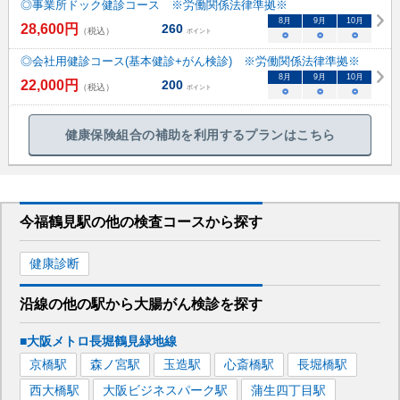
◎事業所ドック健診コース ※労働関係法律準拠※
8
月
9
月
10
月
28,600
円
260
（税込）
ポイント
○
○
○
◎会社用健診コース(基本健診+がん検診) ※労働関係法律準拠※
8
月
9
月
10
月
22,000
円
200
（税込）
ポイント
○
○
○
健康保険組合の補助を利用するプランはこちら
今福鶴見駅
の
他の
検査コースから探す
健康診断
沿線の他の駅から
大腸がん検診を
探す
■大阪メトロ長堀鶴見緑地線
京橋
駅
森ノ宮
駅
玉造
駅
心斎橋
駅
長堀橋
駅
西大橋
駅
大阪ビジネスパーク
駅
蒲生四丁目
駅