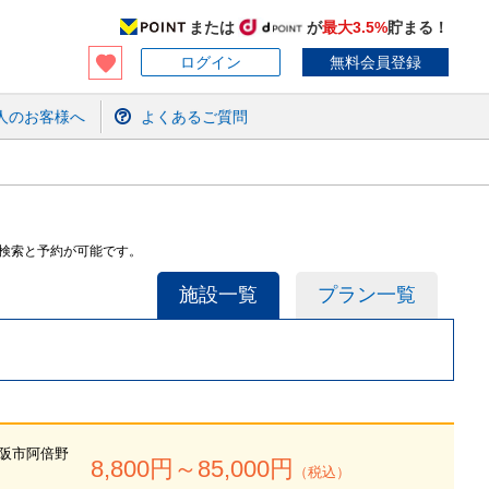
または
が
最大3.5%
貯まる！
ログイン
無料会員登録
人のお客様へ
よくあるご質問
検索と予約が可能です。
施設一覧
プラン一覧
阪市阿倍野
8,800
円～
85,000
円
（税込）