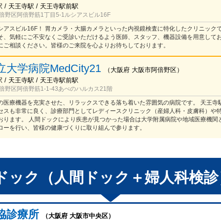
/ 天王寺駅 / 天王寺駅前駅
野区阿倍野筋1丁目5-1ルシアスビル16F
シアスビル16F！ 胃カメラ・大腸カメラといった内視鏡検査に特化したクリニック
そ、気軽にご不安なくご受診いただけるよう医師、スタッフ、機器設備を用意してお
にご相談ください。皆様のご来院を心よりお待ちしております。
大学病院MedCity21
（
大阪府
大阪市阿倍野区
）
/ 天王寺駅 / 天王寺駅前駅
野区阿倍野筋1-1-43あべのハルカス21階
の医療機器を充実させた、リラックスできる落ち着いた雰囲気の病院です。 天王寺
セスも非常に良く、診療部門としてレディースクリニック（産婦人科・皮膚科）や
おります。 人間ドックにより疾患が見つかった場合は大学附属病院や地域医療機関
ローを行い、皆様の健康づくりに取り組んで参ります。
ドック（人間ドック＋婦人科検診
協診療所
（大阪府 大阪市中央区）