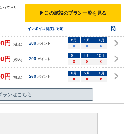
なっており
▶この施設のプラン一覧を見る
インボイス制度に対応
8
月
9
月
10
月
00
円
200
ポイント
（税込）
○
○
○
8
月
9
月
10
月
00
円
200
ポイント
（税込）
×
×
×
8
月
9
月
10
月
00
円
260
ポイント
（税込）
×
×
×
プランはこちら