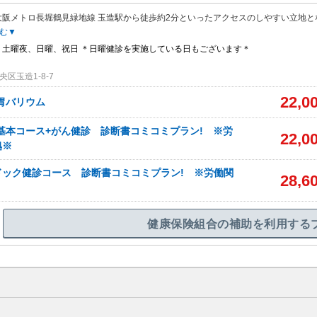
大阪メトロ長堀鶴見緑地線 玉造駅から徒歩約2分といったアクセスのしやすい立地と
む▼
、土曜夜、日曜、祝日 ＊日曜健診を実施している日もございます＊
区玉造1-8-7
22,0
胃バリウム
基本コース+がん健診 診断書コミコミプラン! ※労
22,0
拠※
ドック健診コース 診断書コミコミプラン! ※労働関
28,6
健康保険組合の補助を利用する