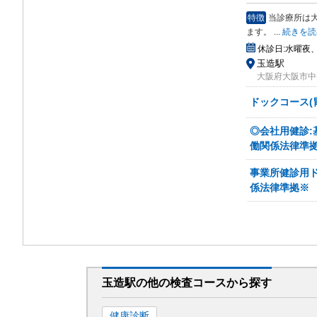
特徴
当診療所は
ま
す。
...
続きを読
休診日:
水曜夜
玉造駅
大阪府大阪市中央
ドックコース(
◎会社用健診:
働関係法律準
事業所健診用
係法律準拠※
玉造駅
の
他の
検査コースから探す
健康診断