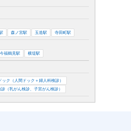
駅
森ノ宮
駅
玉造
駅
寺田町
駅
今福鶴見
駅
横堤
駅
ドック（人間ドック＋婦人科検診）
検診（乳がん検診、子宮がん検診）