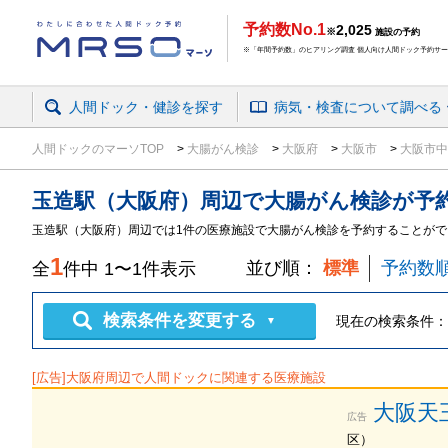
予約数No.1
2,025
※
施設の予約
※「年間予約数」のヒアリング調査 個人向け人間ドック予約サービ
人間ドック・健診を探す
病気・検査
について
調べる
人間ドックのマーソTOP
大腸がん検診
大阪府
大阪市
大阪市
玉造駅（大阪府）周辺
で
大腸がん検診
が予
玉造駅（大阪府）周辺では1件の医療施設で大腸がん検診を予約することがで
1
並び順：
標準
予約数
全
件中
1
〜
1
件表示
検索条件を変更する
現在の検索条件：
▼
[広告]
大阪府
周辺で人間ドックに関連する医療施設
大阪天
広告
区
）