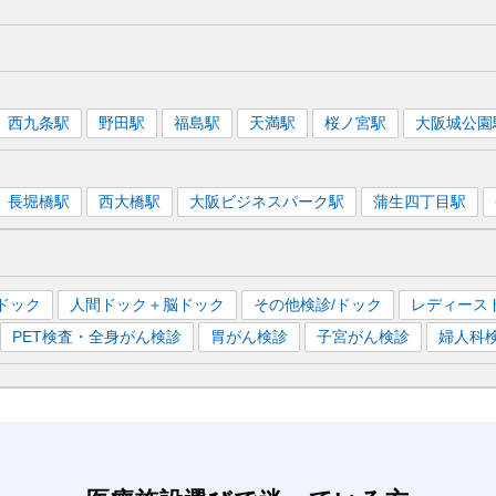
西九条
駅
野田
駅
福島
駅
天満
駅
桜ノ宮
駅
大阪城公園
長堀橋
駅
西大橋
駅
大阪ビジネスパーク
駅
蒲生四丁目
駅
ドック
人間ドック＋脳ドック
その他検診/ドック
レディース
PET検査・全身がん検診
胃がん検診
子宮がん検診
婦人科