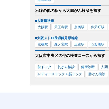
沿線の他の駅から
大腸がん検診を
探す
■大阪環状線
大阪
駅
天王寺
駅
京橋
駅
弁天町
駅
■大阪メトロ長堀鶴見緑地線
京橋
駅
森ノ宮
駅
玉造
駅
心斎橋
駅
大阪市中央区
の
他の
検査コースから探す
脳ドック
乳がん検診
健康診断
人間
レディースドック＋脳ドック
肺がん検診