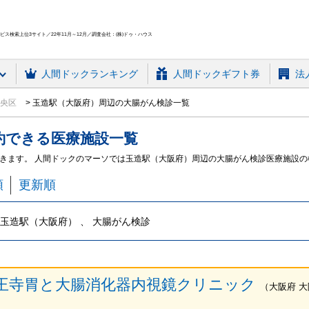
ス検索上位3サイト／22年11月～12月／調査会社：(株)ドゥ・ハウス
人間ドック
ランキング
人間ドックギフト券
法
中央区
玉造駅（大阪府）周辺の大腸がん検診一覧
約できる
医療施設
一覧
きます。 人間ドックのマーソでは玉造駅（大阪府）周辺の大腸がん検診医療施設の
順
更新順
玉造駅（大阪府） 、 大腸がん検診
王寺胃と大腸消化器内視鏡クリニック
（
大阪府
大