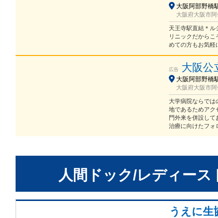
大阪阿部野橋駅 
大阪府大阪市阿倍
天王寺駅直結＊ル
リニックだからこ
めての方もお気軽
大阪公立
広告
大阪阿部野橋駅 
大阪府大阪市阿倍
大学病院ならでは
地であるためアク
門外来を併設して
治療に向けたフォ
人間ドック/レディース
うえに生