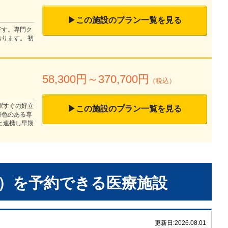
▶この施設のプラン一覧を見る
です。専門ク
ります。 初
58,300
円～
370,700
円
（税込）
駅すぐの好立
▶この施設のプラン一覧を見る
特色のある専
と連携し早期
）
を予約できる
医療施設
更新日:
2026.08.01