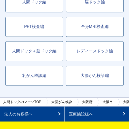
人間ドック編
脳ドック編
PET検査編
全身MRI検査編
人間ドック＋脳ドック編
レディースドック編
乳がん検診編
大腸がん検診編
人間ドックのマーソTOP
大腸がん検診
大阪府
大阪市
大
法人のお客様へ
医療施設様へ