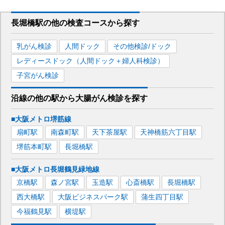
長堀橋駅
の
他の
検査コースから探す
乳がん検診
人間ドック
その他検診/ドック
レディースドック（人間ドック＋婦人科検診）
子宮がん検診
沿線の他の駅から
大腸がん検診を
探す
■大阪メトロ堺筋線
扇町
駅
南森町
駅
天下茶屋
駅
天神橋筋六丁目
駅
堺筋本町
駅
長堀橋
駅
■大阪メトロ長堀鶴見緑地線
京橋
駅
森ノ宮
駅
玉造
駅
心斎橋
駅
長堀橋
駅
西大橋
駅
大阪ビジネスパーク
駅
蒲生四丁目
駅
今福鶴見
駅
横堤
駅