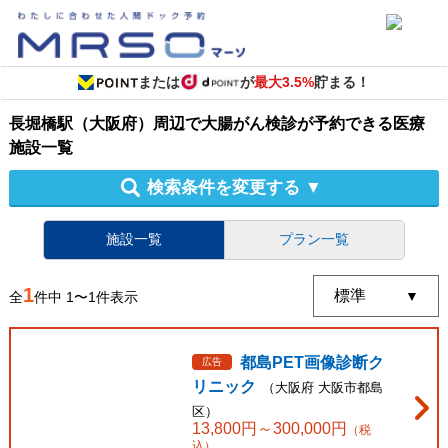
または
が
最大3.5%
貯まる！
長堀橋駅（大阪府）周辺
で
大腸がん検診
が予約できる
医療
施設
一覧
検索条件を変更する
▼
施設一覧
プラン一覧
1
全
件中
1
〜
1
件表示
都島PET画像診断ク
広告
リニック
（
大阪府
大阪市都島
区
）
13,800
円～
300,000
円
（税
込）