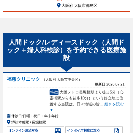
大阪府 大阪市都島区
人間ドック/レディースドック（人間ド
ック＋婦人科検診）
を予約できる
医療施
設
福慈クリニック
（大阪府 大阪市中央区）
更新日:
2026.07.21
特徴
大阪メトロ長堀橋駅より徒歩5分（心
斎橋駅からも徒歩10分）という好立地に位
置する当院は、日々地域の皆
...
続きを読む
▼
休診日:
日曜・祝日・年末年始
堺筋本町駅 / 長堀橋駅
オンライン決済対応
インボイス制度に対応