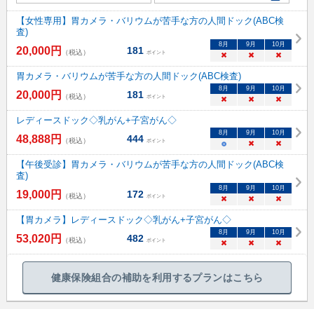
【女性専用】胃カメラ・バリウムが苦手な方の人間ドック(ABC検
査)
8
月
9
月
10
月
20,000
円
181
（税込）
ポイント
×
×
×
胃カメラ・バリウムが苦手な方の人間ドック(ABC検査)
8
月
9
月
10
月
20,000
円
181
（税込）
ポイント
×
×
×
レディースドック◇乳がん+子宮がん◇
8
月
9
月
10
月
48,888
円
444
（税込）
ポイント
○
×
×
【午後受診】胃カメラ・バリウムが苦手な方の人間ドック(ABC検
査)
8
月
9
月
10
月
19,000
円
172
（税込）
ポイント
×
×
×
【胃カメラ】レディースドック◇乳がん+子宮がん◇
8
月
9
月
10
月
53,020
円
482
（税込）
ポイント
×
×
×
健康保険組合の補助を利用するプランはこちら