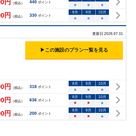
00
円
440
ポイント
（税込）
○
○
○
8
月
9
月
10
月
00
円
330
ポイント
（税込）
○
○
○
更新日:
2026.07.31
▶この施設のプラン一覧を見る
8
月
9
月
10
月
00
円
318
ポイント
（税込）
○
○
○
8
月
9
月
10
月
00
円
636
ポイント
（税込）
×
×
○
8
月
9
月
10
月
00
円
200
ポイント
（税込）
×
×
○