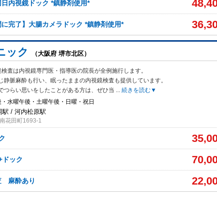
48,4
日内視鏡ドック *鎮静剤使用*
36,3
に完了】大腸カメラドック *鎮静剤使用*
ニック
（大阪府 堺市北区）
鏡検査は内視鏡専門医・指導医の院長が全例施行します。
じ静脈麻酔も行い、
眠ったままの内視鏡検査も提供しています。
でつらい思いをしたことがある方は、ぜひ当
...
続きを読む▼
後・水曜午後・土曜午後・日曜・祝日
岡駅 / 河内松原駅
花田町1693-1
35,0
ク
70,0
+ドック
22,0
査 麻酔あり