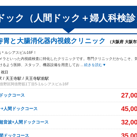
ドック（人間ドック＋婦人科検診
寺胃と大腸消化器内視鏡クリニック
（大阪府 大阪
＊ルシアスビル16F！
メラといった内視鏡検査に特化したクリニックです
。専門クリニックだからこそ、
けるよう医師、スタッフ、機器設備を用意してお
...
続きを読む▼
、祝日
 / 天王寺駅 / 天王寺駅前駅
倍野区阿倍野筋1丁目5-1ルシアスビル16F
27,0
ドックコース
45,0
ラ+人間ドックコース
32,0
超音波+人間ドックコース
35,0
間ドックコース