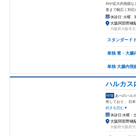
AIや拡大内視鏡な
査まで幅広く対応
休診日:
火曜、
大阪阿部野橋駅
大阪府大阪市天
スタンダード
単独 胃・大腸
単独 大腸内視
ハルカス
特徴
あべのハル
有
しており 、日
続きを読む▼
休診日:
水曜・
大阪阿部野橋駅
大阪府大阪府大阪