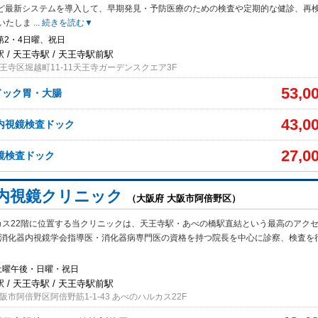
ど最新シス
テムを導入して、早期発見・予防医療のための検査や定期的な健診、再
いたしま
...
続きを読む▼
第2・4日曜、祝日
 / 天王寺駅 / 天王寺駅前駅
王寺区堀越町11-11天王寺ガーデンスクエア3F
53,0
ドック胃・大腸
43,0
内視鏡検査ドック
27,0
鏡検査ドック
内視鏡クリニック
（大阪府 大阪市阿倍野区）
カス22階に位置する当クリニックは、天王寺駅・あべの橋駅直結という最高のアク
本消化器内視鏡学会指導医・消化器病専門医の資格を持つ院長を中心に診察、検査を
土曜午後・日曜・祝日
 / 天王寺駅 / 天王寺駅前駅
市阿倍野区阿倍野筋1-1-43 あべのハルカス22F