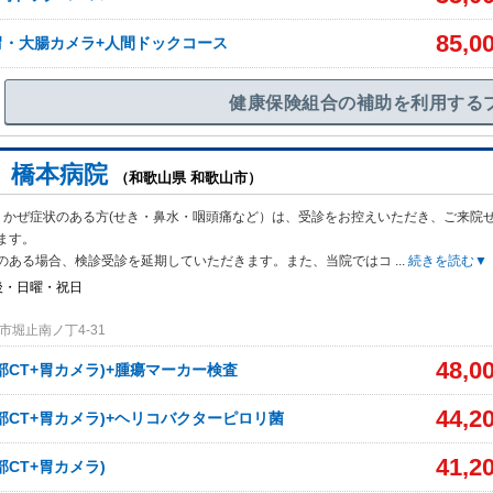
85,0
胃・大腸カメラ+人間ドックコース
健康保険組合の補助を利用する
 橋本病院
（和歌山県 和歌山市）
、かぜ症状のある方(せき・鼻水・咽頭痛など）は、受診をお控えいただき、ご来院
ます。
のある場合、検診受診を延期していただきます。また、当院ではコ
...
続きを読む▼
後・日曜・祝日
市堀止南ノ丁4-31
48,0
部CT+胃カメラ)+腫瘍マーカー検査
44,2
部CT+胃カメラ)+ヘリコバクターピロリ菌
41,2
部CT+胃カメラ)