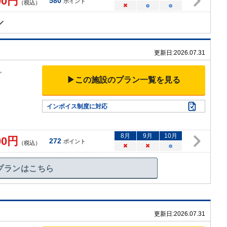
00
円
580
ポイント
（税込）
×
○
○
更新日:
2026.07.31
。
▶この施設のプラン一覧を見る
インボイス制度に対応
8
月
9
月
10
月
00
円
272
ポイント
（税込）
×
×
○
プランはこちら
更新日:
2026.07.31