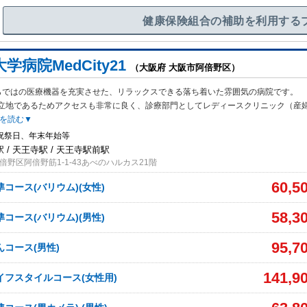
健康保険組合の補助を利用する
学病院MedCity21
（大阪府 大阪市阿倍野区）
らではの医療機器を充実させた、リラックスできる落ち着いた雰囲気の病院です。
立地であるためアクセスも非常に良く、診療部門としてレディースクリニック（産
を読む▼
祝祭日、年末年始等
 / 天王寺駅 / 天王寺駅前駅
野区阿倍野筋1-1-43あべのハルカス21階
60,5
コース(バリウム)(女性)
58,3
コース(バリウム)(男性)
95,7
んコース(男性)
141,9
イフスタイルコース(女性用)