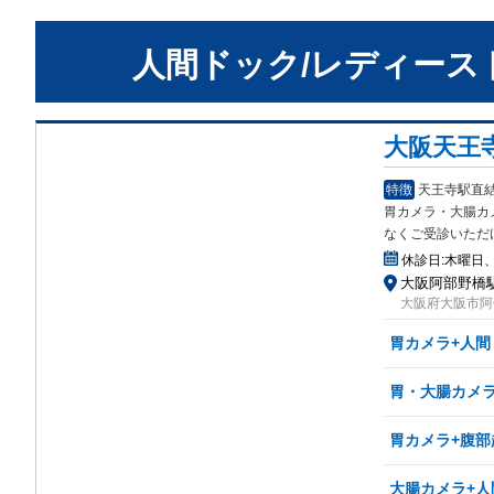
人間ドック/レディース
大阪天王
特徴
天王寺駅直結
胃カメラ・大腸カ
なくご受診いただ
休診日:
木曜日
大阪阿部野橋駅
大阪府大阪市阿
胃カメラ+人間
胃・大腸カメ
胃カメラ+腹部
大腸カメラ+人