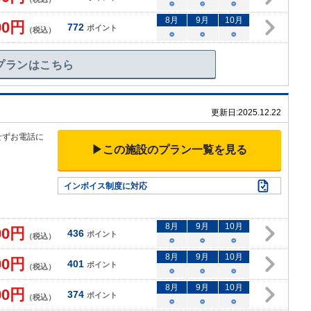
○
○
○
8
月
9
月
10
月
00
円
772
ポイント
（税込）
○
○
○
プランはこちら
更新日:
2025.12.22
せずお電話に
▶この施設のプラン一覧を見る
インボイス制度に対応
8
月
9
月
10
月
00
円
436
ポイント
（税込）
○
○
○
8
月
9
月
10
月
00
円
401
ポイント
（税込）
○
○
○
8
月
9
月
10
月
00
円
374
ポイント
（税込）
○
○
○