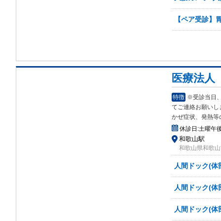
【ペア受診】
医療法人
特徴
※受診当日
て
ご連絡お願いし
かぜ症状、発熱等
休診日:
土曜午
和歌山駅
和歌山県和歌山
人間ドック(体
人間ドック(体
人間ドック(体