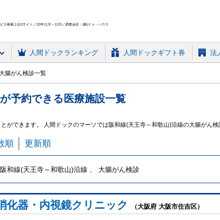
ス検索上位3サイト／22年11月～12月／調査会社：(株)ドゥ・ハウス
人間ドック
ランキング
人間ドックギフト券
法
の大腸がん検診一覧
が予約できる
医療施設
一覧
ことができます。 人間ドックのマーソでは阪和線(天王寺～和歌山)沿線の大腸がん
数順
更新順
阪和線(天王寺～和歌山)沿線 、 大腸がん検診
消化器・内視鏡クリニック
（大阪府 大阪市住吉区）