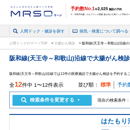
予約数No.1
2,025
※
施設の予約
※「年間予約数」のヒアリング調査 個人向け人間ドック予約サービ
人間ドック・健診を探す
病気・検査
について
調べる
人間ドックのマーソTOP
大腸がん検診
阪和線(天王寺～和歌山)沿線
阪和線(天王寺～和歌山)沿線
で
大腸がん検診
阪和線(天王寺～和歌山)沿線では12件の医療施設で大腸がん検診を予約する
12
並び順：
標準
予約
全
件中
1
〜
12
件表示
検索条件を変更する
現在の検索条件：
▼
はたもり