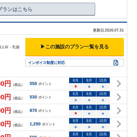
プランはこちら
更新日:
2026.07.31
▶この施設のプラン一覧を見る
婦人科・乳腺
インボイス制度に対応
8
月
9
月
10
月
00
円
550
ポイント
（税込）
×
○
○
8
月
9
月
10
月
00
円
530
ポイント
（税込）
○
○
○
8
月
9
月
10
月
00
円
870
ポイント
（税込）
×
○
○
8
月
9
月
10
月
00
円
1,290
ポイント
（税込）
○
○
○
8
月
9
月
10
月