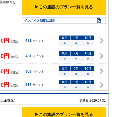
視鏡検査を
▶この施設のプラン一覧を見る
▼
インボイス制度に対応
8
月
9
月
10
月
00
円
481
ポイント
（税込）
○
○
○
8
月
9
月
10
月
00
円
481
ポイント
（税込）
○
○
○
8
月
9
月
10
月
00
円
909
ポイント
（税込）
○
○
○
8
月
9
月
10
月
00
円
218
ポイント
（税込）
○
○
○
市天王寺区）
更新日:
2026.07.31
▶この施設のプラン一覧を見る