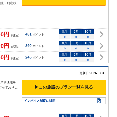
検査・精密検
8
月
9
月
10
月
00
円
481
ポイント
（税込）
○
○
○
8
月
9
月
10
月
00
円
390
ポイント
（税込）
○
○
○
8
月
9
月
10
月
00
円
245
ポイント
（税込）
○
○
○
更新日:
2026.07.31
セス利便性を
▶この施設のプラン一覧を見る
行っており
...
インボイス制度に対応
8
月
9
月
10
月