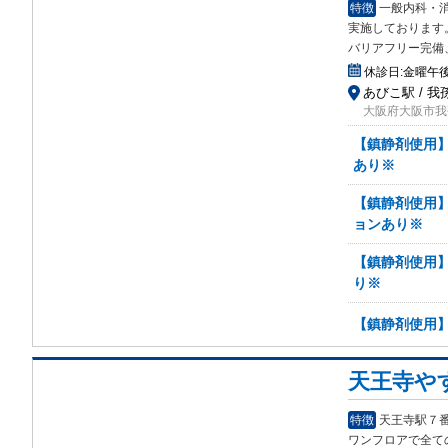
特徴
一般内科・
実施
しております
バリアフリー完備
休診日:
金曜午
あびこ駅 / 
大阪府大阪市我孫
【鎮静剤使用
あり※
【鎮静剤使用
ョンあり※
【鎮静剤使用
り※
【鎮静剤使用
天王寺や
特徴
天王寺駅７
ワンフロアで全て