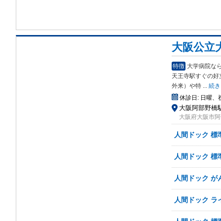
大阪公立大
特徴
大学病院な
天王寺駅すぐ
の好
外来）や特
...
続き
休診日:
日曜、
大阪阿部野橋駅
大阪府大阪市阿倍
人間ドック 標準
人間ドック 標準
人間ドック が
人間ドック ラ