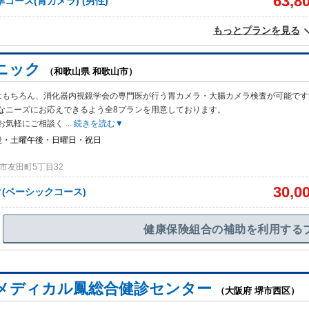
63,8
コース(胃カメラ) (男性)
もっとプランを見る
ニック
（和歌山県 和歌山市）
はもちろん、消化器内視鏡学会の専門医が行う胃カメラ・大腸カメラ検査が可能です
なニーズにお応えできるよう全8プランを用意しております。
お気軽にご相談く
...
続きを読む▼
後・土曜午後・日曜日・祝日
市友田町5丁目32
30,0
(ベーシックコース)
健康保険組合の補助を利用する
メディカル鳳総合健診センター
（大阪府 堺市西区）