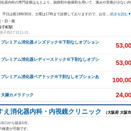
消化器内科の専門診療はもとより、鎮静剤や鎮痛剤を用いて、痛みや苦痛が少ない内
。
、平日は夜18時30分、土曜は17時まで診療しておりますので、お仕
...
続きを読む
後・日・祝
我孫子町駅
子西2丁目11-21
】プレミアム消化器メンズドック※下剤なしオプション
53,0
】プレミアム消化器レディースドック※下剤なしオプシ
53,0
】プレミアム消化器ペアドック※下剤なしオプションあ
100,0
24,0
】大腸カメラドック
すえ消化器内科・内視鏡クリニック
（大阪府 大阪
番出口から徒歩1分。
の検査が可能です。