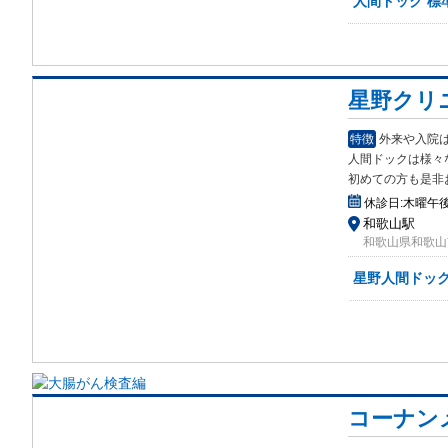
人間ドック 標準
星野クリ
特徴
外来や入院
人間ドッ
クは様々
初めての方も是非
休診日:
木曜午
和歌山駅
和歌山県和歌山
星野人間ドック
コーナン