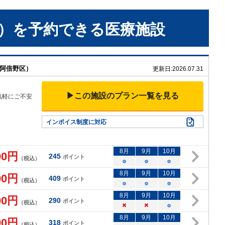
）
を予約できる
医療施設
市阿倍野区）
更新日:
2026.07.31
▶この施設のプラン一覧を見る
気軽にご不安
インボイス制度に対応
8
月
9
月
10
月
00
円
245
ポイント
（税込）
○
○
○
8
月
9
月
10
月
00
円
409
ポイント
（税込）
○
○
○
8
月
9
月
10
月
00
円
290
ポイント
（税込）
×
×
○
8
月
9
月
10
月
00
円
318
ポイント
（税込）