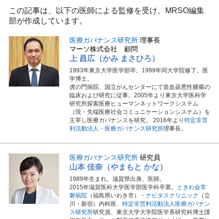
この記事は、以下の医師による監修を受け、MRSO編集
部が作成しています。
医療ガバナンス研究所
理事長
マーソ株式会社 顧問
上 昌広（かみ まさひろ）
1993年東京大学医学部卒。1999年同大学院修了。医
学博士。
虎の門病院、国立がんセンターにて造血器悪性腫瘍の
臨床および研究に従事。2005年より東京大学医科学
研究所探索医療ヒューマンネットワークシステム
（現・先端医療社会コミュニケーションシステム）を
主宰し医療ガバナンスを研究。 2016年より
特定非営
利活動法人・医療ガバナンス研究所
理事長。
医療ガバナンス研究所
研究員
山本 佳奈（やまもと かな）
1989年生まれ。滋賀県出身。医師。
2015年滋賀医科大学医学部医学科卒業。
ときわ会常
磐病院
（福島県いわき市）・
ナビタスクリニック
（立
川・新宿）内科医、
特定非営利活動法人医療ガバナン
ス研究所
研究員、東京大学大学院医学系研究科博士課