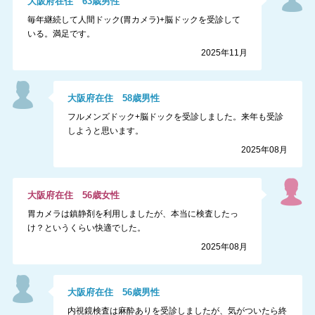
大阪府
在住
63
歳
男性
毎年継続して人間ドック(胃カメラ)+脳ドックを受診して
いる。満足です。
2025年11月
大阪府
在住
58
歳
男性
フルメンズドック+脳ドックを受診しました。来年も受診
しようと思います。
2025年08月
大阪府
在住
56
歳
女性
胃カメラは鎮静剤を利用しましたが、本当に検査したっ
け？というくらい快適でした。
2025年08月
大阪府
在住
56
歳
男性
内視鏡検査は麻酔ありを受診しましたが、気がついたら終