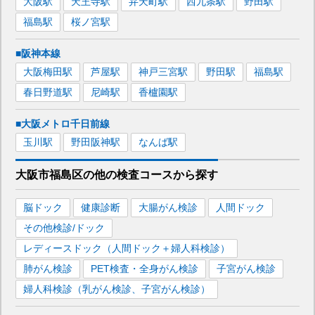
大阪
駅
天王寺
駅
弁天町
駅
西九条
駅
野田
駅
福島
駅
桜ノ宮
駅
■阪神本線
大阪梅田
駅
芦屋
駅
神戸三宮
駅
野田
駅
福島
駅
春日野道
駅
尼崎
駅
香櫨園
駅
■大阪メトロ千日前線
玉川
駅
野田阪神
駅
なんば
駅
大阪市福島区
の
他の
検査コースから探す
脳ドック
健康診断
大腸がん検診
人間ドック
その他検診/ドック
レディースドック（人間ドック＋婦人科検診）
肺がん検診
PET検査・全身がん検診
子宮がん検診
婦人科検診（乳がん検診、子宮がん検診）