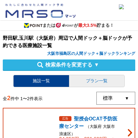
または
が
最大3.5%
貯まる！
野田駅,玉川駅（大阪府）周辺
で
人間ドック＋脳ドック
が予
約できる
医療施設
一覧
大阪市福島区の人間ドック＋脳ドックランキング
検索条件を変更する
▼
施設一覧
プラン一覧
2
全
件中
1
〜
2
件表示
聖授会OCAT予防医
広告
療センター
（
大阪府
大阪市
浪速区
）