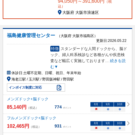
94,050
円～
391,600
円
（税
込）
大阪府 大阪市浪速区
福島健康管理センター
（大阪府 大阪市福島区）
更新日:
2026.05.22
特徴
スタンダードな人間ドックから、脳ド
ック、婦人科系検診など各種がんや疾患検
査など幅広く実施しております
...
続きを読
む▼
休診日:
土曜不定期、日曜、祝日、年末年始
海老江駅 / 玉川駅 / 野田阪神駅 / 野田駅
インボイス制度に対応
メンズドック+脳ドック
8
月
9
月
10
月
85,140
円
774
（税込）
ポイント
×
○
○
フルメンズドック+脳ドック
8
月
9
月
10
月
102,465
円
931
（税込）
ポイント
×
○
○