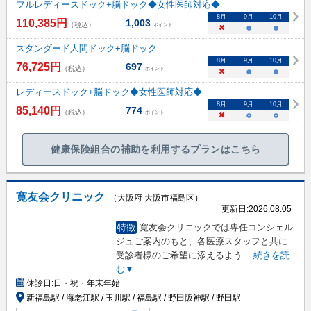
フルレディースドック+脳ドック◆女性医師対応◆
8
月
9
月
10
月
110,385
円
1,003
（税込）
ポイント
×
○
○
スタンダード人間ドック+脳ドック
8
月
9
月
10
月
76,725
円
697
（税込）
ポイント
×
○
○
レディースドック+脳ドック◆女性医師対応◆
8
月
9
月
10
月
85,140
円
774
（税込）
ポイント
×
○
○
健康保険組合の補助を利用するプランはこちら
寛友会クリニック
（大阪府 大阪市福島区）
更新日:
2026.08.05
特徴
寬友会クリニックでは専任コンシェル
ジュご案内のもと、各医療スタッフと共に
受診者様のご希望に添えるよう
...
続きを読
む▼
休診日:
日・祝・年末年始
新福島駅 / 海老江駅 / 玉川駅 / 福島駅 / 野田阪神駅 / 野田駅