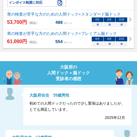
インボイス制度に対応
胃の検査が苦手な方のための人間ドック+スタンダード脳ドック
8
月
9
月
10
月
53,700
円
488
（税込）
ポイント
○
○
○
胃の検査が苦手な方のための人間ドック+プレミアム脳ドック
8
月
9
月
10
月
61,000
円
554
（税込）
ポイント
○
○
○
大阪府
の
人間ドック＋脳ドック
受診者の感想
大阪府
在住
59
歳
男性
初めての人間ドックだったので少し緊張はありましたが、
とても満足しています。
2025年12月