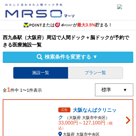
または
が
最大3.5%
貯まる！
西九条駅（大阪府）周辺
で
人間ドック＋脳ドック
が予約で
きる
医療施設
一覧
検索条件を変更する
▼
施設一覧
プラン一覧
1
全
件中
1
〜
1
件表示
大阪なんばクリニッ
広告
ク
（
大阪府
大阪市中央区
）
33,000
円～
127,100
円
（税
込）
大阪府 大阪市中央区