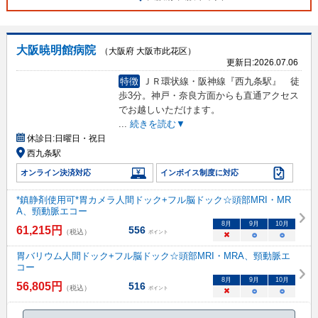
大阪暁明館病院
（大阪府 大阪市此花区）
更新日:
2026.07.06
特徴
ＪＲ環状線・阪神線『西九条駅』 徒
歩3分。神戸・奈良方面からも直通アクセス
でお越しいただけます。
...
続きを読む▼
休診日:
日曜日・祝日
西九条駅
オンライン決済対応
インボイス制度に対応
*鎮静剤使用可*胃カメラ人間ドック+フル脳ドック☆頭部MRI・MR
A、頸動脈エコー
8
月
9
月
10
月
61,215
円
556
（税込）
ポイント
×
○
○
胃バリウム人間ドック+フル脳ドック☆頭部MRI・MRA、頸動脈エ
コー
8
月
9
月
10
月
56,805
円
516
（税込）
ポイント
×
○
○