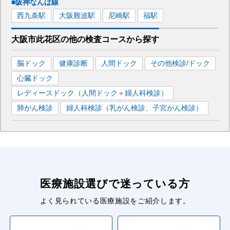
■阪神なんば線
西九条
駅
大阪難波
駅
尼崎
駅
福
駅
大阪市此花区
の
他の
検査コースから探す
脳ドック
健康診断
人間ドック
その他検診/ドック
心臓ドック
レディースドック（人間ドック＋婦人科検診）
肺がん検診
婦人科検診（乳がん検診、子宮がん検診）
医療施設選びで迷っている方
よく見られている医療施設をご紹介します。