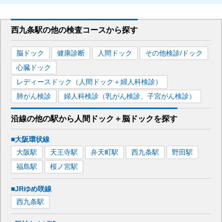
西九条駅
の
他の
検査コースから探す
脳ドック
健康診断
人間ドック
その他検診/ドック
心臓ドック
レディースドック（人間ドック＋婦人科検診）
肺がん検診
婦人科検診（乳がん検診、子宮がん検診）
沿線の他の駅から
人間ドック＋脳ドックを
探す
■大阪環状線
大阪
駅
天王寺
駅
弁天町
駅
西九条
駅
野田
駅
福島
駅
桜ノ宮
駅
■JRゆめ咲線
西九条
駅