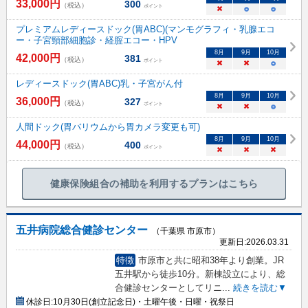
33,000
円
300
（税込）
ポイント
×
○
○
プレミアムレディースドック(胃ABC)(マンモグラフィ・乳腺エコ
ー・子宮頸部細胞診・経腟エコー・HPV
8
月
9
月
10
月
42,000
円
381
（税込）
ポイント
×
×
○
レディースドック(胃ABC)乳・子宮がん付
8
月
9
月
10
月
36,000
円
327
（税込）
ポイント
×
×
○
人間ドック(胃バリウムから胃カメラ変更も可)
8
月
9
月
10
月
44,000
円
400
（税込）
ポイント
×
×
×
健康保険組合の補助を利用するプランはこちら
五井病院総合健診センター
（千葉県 市原市）
更新日:
2026.03.31
特徴
市原市と共に昭和38年より創業。JR
五井駅から徒歩10分。新棟設立により、総
合健診センターとしてリニ
...
続きを読む▼
休診日:
10月30日(創立記念日)・土曜午後・日曜・祝祭日