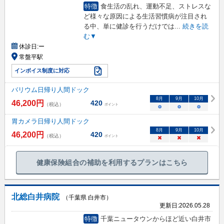
特徴
食生活の乱れ、運動不足、ストレスな
ど様々な原因による生活習慣病が注目され
る中、単に健診を行うだけでは
...
続きを読
む▼
休診日:
ー
常盤平駅
インボイス制度に対応
バリウム日帰り人間ドック
8
月
9
月
10
月
46,200
円
420
（税込）
ポイント
○
○
○
胃カメラ日帰り人間ドック
8
月
9
月
10
月
46,200
円
420
（税込）
ポイント
×
×
×
健康保険組合の補助を利用するプランはこちら
北総白井病院
（千葉県 白井市）
更新日:
2026.05.28
特徴
千葉ニュータウンからほど近い白井市