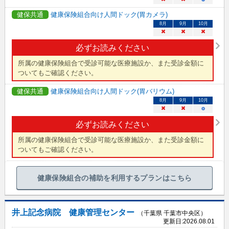
健保共通
健康保険組合向け人間ドック(胃カメラ)
8
月
9
月
10
月
×
×
×
必ずお読みください
所属の健康保険組合で受診可能な医療施設か、また受診金額に
ついてもご確認ください。
健保共通
健康保険組合向け人間ドック(胃バリウム)
8
月
9
月
10
月
×
×
○
必ずお読みください
所属の健康保険組合で受診可能な医療施設か、また受診金額に
ついてもご確認ください。
健康保険組合の補助を利用するプランはこちら
井上記念病院 健康管理センター
（千葉県 千葉市中央区）
更新日:
2026.08.01