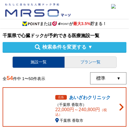
または
が
最大3.5%
貯まる！
千葉県
で
心臓ドック
が予約できる
医療施設
一覧
検索条件を変更する
▼
施設一覧
プラン一覧
54
全
件中
1
〜
50
件表示
あいざわクリニック
広告
（
千葉県
香取市
）
22,000
円～
240,800
円
（税
込）
千葉県 香取市