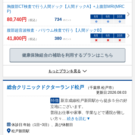
胸腹部CT検査で行う人間ドック【人間ドックA】+上腹部MRI(MRC
P)
8
月
9
月
10
月
80,740
円
734
（税込）
ポイント
○
○
○
腹部超音波検査・バリウム検査で行う【人間ドックB】
8
月
9
月
10
月
41,800
円
380
（税込）
ポイント
×
×
×
健康保険組合の補助を利用するプランはこちら
もっとプランを見る
総合クリニックドクターランド松戸
（千葉県 松戸市）
更新日:
2026.08.03
特徴
新京成線松戸新田駅から徒歩５分の好
立地にございます。
普段お仕事や家事、学業などで通院が難し
い方々
...
続きを読む▼
休診日:
年始（1日~3日）、及び休館日
松戸新田駅