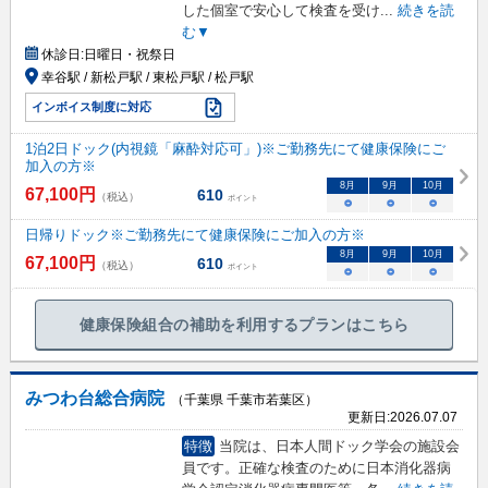
した個室で安心して検査を受け
...
続きを読
む▼
休診日:
日曜日・祝祭日
幸谷駅 / 新松戸駅 / 東松戸駅 / 松戸駅
インボイス制度に対応
1泊2日ドック(内視鏡「麻酔対応可」)※ご勤務先にて健康保険にご
加入の方※
8
月
9
月
10
月
67,100
円
610
（税込）
ポイント
○
○
○
日帰りドック※ご勤務先にて健康保険にご加入の方※
8
月
9
月
10
月
67,100
円
610
（税込）
ポイント
○
○
○
健康保険組合の補助を利用するプランはこちら
みつわ台総合病院
（千葉県 千葉市若葉区）
更新日:
2026.07.07
特徴
当院は、日本人間ドック学会の施設会
員です。正確な検査のために日本消化器病