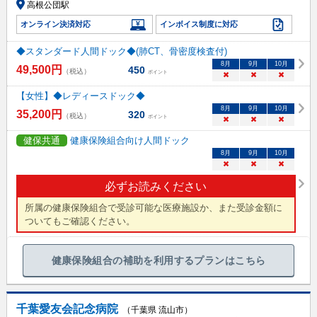
高根公団駅
オンライン決済対応
インボイス制度に対応
◆スタンダード人間ドック◆(肺CT、骨密度検査付)
8
月
9
月
10
月
49,500
円
450
（税込）
ポイント
×
×
×
【女性】◆レディースドック◆
8
月
9
月
10
月
35,200
円
320
（税込）
ポイント
×
×
×
健保共通
健康保険組合向け人間ドック
8
月
9
月
10
月
×
×
×
必ずお読みください
所属の健康保険組合で受診可能な医療施設か、また受診金額に
ついてもご確認ください。
健康保険組合の補助を利用するプランはこちら
千葉愛友会記念病院
（千葉県 流山市）