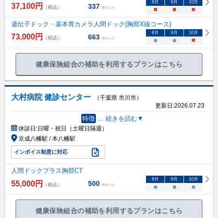
8
月
9
月
10
月
37,100
円
337
（税込）
ポイント
×
×
×
遺伝子ドック・基本胃カメラ人間ドック(胸部X線コース)
8
月
9
月
10
月
73,000
円
663
（税込）
ポイント
○
○
×
健康保険組合の補助を利用するプランはこちら
大村病院 健診センター
（千葉県 市川市）
更新日:
2026.07.23
特徴
...
続きを読む▼
休診日:
日曜・祝日（土曜日隔週）
京成八幡駅 / 本八幡駅
インボイス制度に対応
人間ドックプラス胸部CT
8
月
9
月
10
月
55,000
円
500
（税込）
ポイント
○
○
○
健康保険組合の補助を利用するプランはこちら