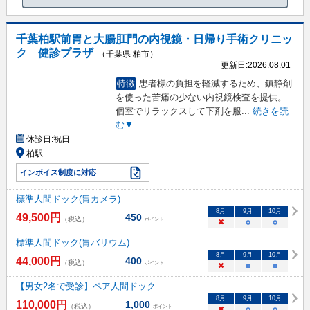
千葉柏駅前胃と大腸肛門の内視鏡・日帰り手術クリニッ
ク 健診プラザ
（千葉県 柏市）
更新日:
2026.08.01
特徴
患者様の負担を軽減するため、鎮静剤
を使った苦痛の少ない内視鏡検査を提供。
個室でリラックスして下剤を服
...
続きを読
む▼
休診日:
祝日
柏駅
インボイス制度に対応
標準人間ドック(胃カメラ)
8
月
9
月
10
月
49,500
円
450
（税込）
ポイント
×
○
○
標準人間ドック(胃バリウム)
8
月
9
月
10
月
44,000
円
400
（税込）
ポイント
×
○
○
【男女2名で受診】ペア人間ドック
8
月
9
月
10
月
110,000
円
1,000
（税込）
ポイント
×
○
○