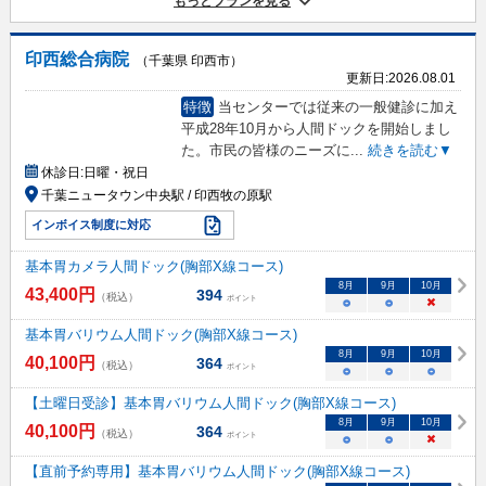
もっとプランを見る
印西総合病院
（千葉県 印西市）
更新日:
2026.08.01
特徴
当センターでは従来の一般健診に加え
平成28年10月から人間ドックを開始しまし
た。市民の皆様のニーズに
...
続きを読む▼
休診日:
日曜・祝日
千葉ニュータウン中央駅 / 印西牧の原駅
インボイス制度に対応
基本胃カメラ人間ドック(胸部X線コース)
8
月
9
月
10
月
43,400
円
394
（税込）
ポイント
○
○
×
基本胃バリウム人間ドック(胸部X線コース)
8
月
9
月
10
月
40,100
円
364
（税込）
ポイント
○
○
○
【土曜日受診】基本胃バリウム人間ドック(胸部X線コース)
8
月
9
月
10
月
40,100
円
364
（税込）
ポイント
○
○
×
【直前予約専用】基本胃バリウム人間ドック(胸部X線コース)