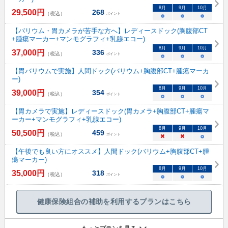
8
月
9
月
10
月
29,500
円
268
（税込）
ポイント
○
○
○
【バリウム・胃カメラが苦手な方へ】レディースドック(胸腹部CT
+腫瘍マーカー+マンモグラフィ+乳腺エコー)
8
月
9
月
10
月
37,000
円
336
（税込）
ポイント
○
○
○
【胃バリウムで実施】人間ドック(バリウム+胸腹部CT+腫瘍マーカ
ー)
8
月
9
月
10
月
39,000
円
354
（税込）
ポイント
○
○
○
【胃カメラで実施】レディースドック(胃カメラ+胸腹部CT+腫瘍マ
ーカー+マンモグラフィ+乳腺エコー)
8
月
9
月
10
月
50,500
円
459
（税込）
ポイント
×
×
○
【午後でも良い方にオススメ】人間ドック(バリウム+胸腹部CT+腫
瘍マーカー)
8
月
9
月
10
月
35,000
円
318
（税込）
ポイント
○
○
○
健康保険組合の補助を利用するプランはこちら