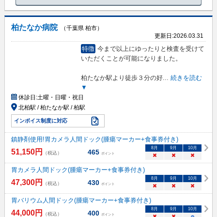
柏たなか病院
（千葉県 柏市）
更新日:
2026.03.31
特徴
今まで以上にゆったりと検査を受けて
いただくことが可能になりました。
柏たなか駅より徒歩３分の好
...
続きを読む
▼
休診日:
土曜・日曜・祝日
北柏駅 / 柏たなか駅 / 柏駅
インボイス制度に対応
鎮静剤使用!胃カメラ人間ドック(腫瘍マーカー+食事券付き)
8
月
9
月
10
月
51,150
円
465
（税込）
ポイント
×
×
×
胃カメラ人間ドック(腫瘍マーカー+食事券付き)
8
月
9
月
10
月
47,300
円
430
（税込）
ポイント
×
×
×
胃バリウム人間ドック(腫瘍マーカー+食事券付き)
8
月
9
月
10
月
44,000
円
400
（税込）
ポイント
×
×
○