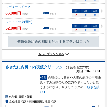
レディースドック
8
月
9
月
10
月
66,000
円
600
（税込）
ポイント
×
○
○
シニアドック(男性)
8
月
9
月
10
月
52,800
円
480
（税込）
ポイント
×
○
○
健康保険組合の補助を利用するプランはこちら
もっとプランを見る
さきたに内科・内視鏡クリニック
（千葉県 習志野市）
更新日:
2026.07.31
特徴
内視鏡による胃や大腸の病気の早期発
見・早期治療のために力を尽くしたいと思
うようになり、当クリニックの
...
続きを読
む▼
休診日:
日曜・祝日
京成津田沼駅 / 新津田沼駅 / 津田沼駅