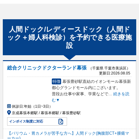
人間ドック/レディースドック（人間ド
ック＋婦人科検診）
を予約できる
医療施
設
総合クリニックドクターランド幕張
（千葉県 千葉市美浜区）
更新日:
2026.08.05
特徴
幕張豊砂駅直結のイオンモール幕張新
都心グランドモール内にございます。
普段お仕事や家事、学業などで
...
続きを読
む▼
休診日:
年始（1日~3日）
京成幕張本郷駅 / 幕張本郷駅 / 幕張豊砂駅
インボイス制度に対応
【バリウム・胃カメラが苦手な方へ】人間ドック(胸腹部CT+腫瘍マ
ーカー)