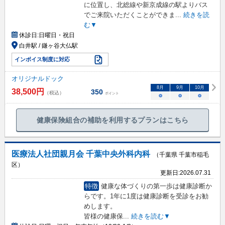
に位置し、北総線や新京成線の駅よりバス
でご来院いただくことができま
...
続きを読
む▼
休診日:
日曜日・祝日
白井駅 / 鎌ヶ谷大仏駅
インボイス制度に対応
オリジナルドック
8
月
9
月
10
月
38,500
円
350
（税込）
ポイント
○
○
○
健康保険組合の補助を利用するプランはこちら
医療法人社団親月会 千葉中央外科内科
（千葉県 千葉市稲毛
区）
更新日:
2026.07.31
特徴
健康な体づくりの第一歩は健康診断か
らです。1年に1度は健康診断を受診をお勧
めします。
皆様の健康保
...
続きを読む▼