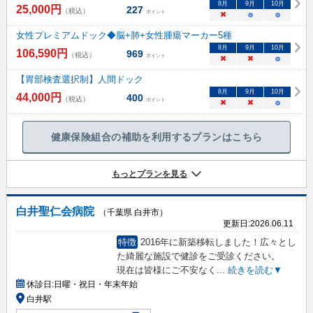
8
月
9
月
10
月
25,000
円
227
（税込）
ポイント
×
○
○
女性プレミアムドック◆脳+肺+女性腫瘍マーカー5種
8
月
9
月
10
月
106,590
円
969
（税込）
ポイント
×
×
○
【胃部検査選択制】人間ドック
8
月
9
月
10
月
44,000
円
400
（税込）
ポイント
×
×
○
健康保険組合の補助を利用するプランはこちら
もっとプランを見る
白井聖仁会病院
（千葉県 白井市）
更新日:
2026.06.11
特徴
2016年に新築移転しました！広々とし
た綺麗な施設で健診をご受診ください。
現在は皆様にご不安なく
...
続きを読む▼
休診日:
日曜・祝日・年末年始
白井駅