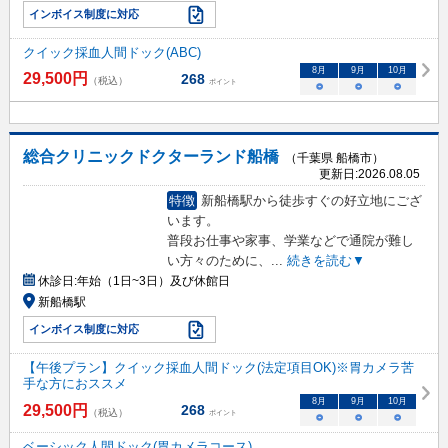
インボイス制度に対応
クイック採血人間ドック(ABC)
8
月
9
月
10
月
29,500
円
268
（税込）
ポイント
○
○
○
総合クリニックドクターランド船橋
（千葉県 船橋市）
更新日:
2026.08.05
特徴
新船橋駅から徒歩すぐの好立地にござ
います。
普段お仕事や家事、学業などで通院が難し
い方々のために、
...
続きを読む▼
休診日:
年始（1日~3日）及び休館日
新船橋駅
インボイス制度に対応
【午後プラン】クイック採血人間ドック(法定項目OK)※胃カメラ苦
手な方におススメ
8
月
9
月
10
月
29,500
円
268
（税込）
ポイント
○
○
○
ベーシック人間ドック(胃カメラコース)