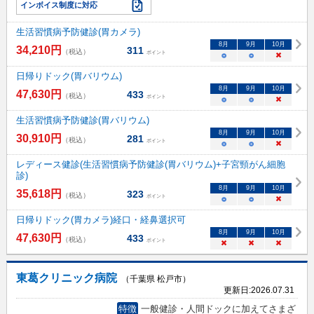
インボイス制度に対応
生活習慣病予防健診(胃カメラ)
8
月
9
月
10
月
34,210
円
311
（税込）
ポイント
○
○
×
日帰りドック(胃バリウム)
8
月
9
月
10
月
47,630
円
433
（税込）
ポイント
○
○
×
生活習慣病予防健診(胃バリウム)
8
月
9
月
10
月
30,910
円
281
（税込）
ポイント
○
○
×
レディース健診(生活習慣病予防健診(胃バリウム)+子宮頸がん細胞
診)
8
月
9
月
10
月
35,618
円
323
（税込）
ポイント
○
○
×
日帰りドック(胃カメラ)経口・経鼻選択可
8
月
9
月
10
月
47,630
円
433
（税込）
ポイント
×
×
×
東葛クリニック病院
（千葉県 松戸市）
更新日:
2026.07.31
特徴
一般健診・人間ドックに加えてさまざ