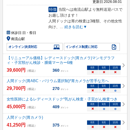
更新日:
2026.08.01
特徴
当院へは南流山駅より無料送迎バスで
お越し頂けます！
人間ドックは胃の検査は3種類、その他女性
向け、
...
続きを読む▼
休診日:
日・祭日
南流山駅
オンライン決済対応
インボイス制度に対応
【リニューアル価格】レディースドック(胃カメラ)マンモグラフ
ィ・子宮頸がん検診・腫瘍マーカー6種
8
月
9
月
10
月
39,600
円
360
（税込）
ポイント
×
×
×
人間ドック(胃ABC・バリウム選択制)*胃カメラが苦手な方へ
8
月
9
月
10
月
29,700
円
270
（税込）
ポイント
×
×
○
女性医師によるレディースドック*乳がん検査・子宮がん検査つき
8
月
9
月
10
月
45,000
円
409
（税込）
ポイント
×
○
○
人間ドック(胃カメラ)
8
月
9
月
10
月
41,250
円
375
（税込）
ポイント
×
×
×