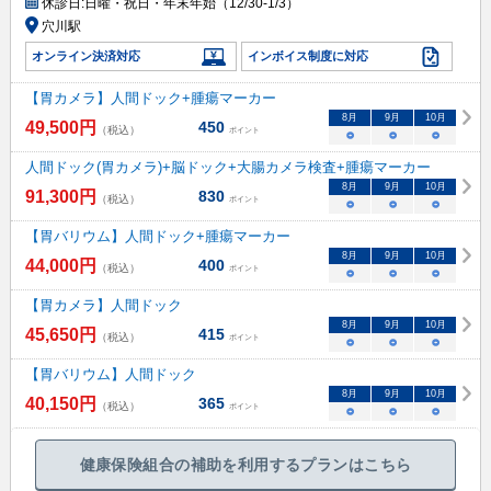
休診日:
日曜・祝日・年末年始（12/30-1/3）
穴川駅
オンライン決済対応
インボイス制度に対応
【胃カメラ】人間ドック+腫瘍マーカー
8
月
9
月
10
月
49,500
円
450
（税込）
ポイント
○
○
○
人間ドック(胃カメラ)+脳ドック+大腸カメラ検査+腫瘍マーカー
8
月
9
月
10
月
91,300
円
830
（税込）
ポイント
○
○
○
【胃バリウム】人間ドック+腫瘍マーカー
8
月
9
月
10
月
44,000
円
400
（税込）
ポイント
○
○
○
【胃カメラ】人間ドック
8
月
9
月
10
月
45,650
円
415
（税込）
ポイント
○
○
○
【胃バリウム】人間ドック
8
月
9
月
10
月
40,150
円
365
（税込）
ポイント
○
○
○
健康保険組合の補助を利用するプランはこちら