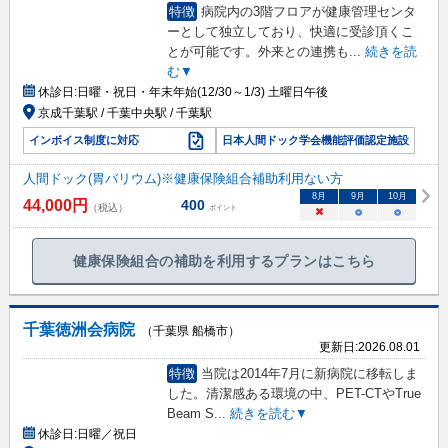
特徴
病院内の3階フロアが健康管理センタ
ーとして独立しており、快適に受診頂くこ
とが可能です。外来との連携も
...
続きを読
む▼
休診日:
日曜・祝日・年末年始(12/30～1/3) 土曜日午後
京成千葉駅 / 千葉中央駅 / 千葉駅
インボイス制度に対応
日本人間ドック学会機能評価認定施設
人間ドック(胃バリウム)※健康保険組合補助利用ない方
8
月
9
月
10
月
44,000
円
400
（税込）
ポイント
×
○
○
健康保険組合の補助を利用するプランはこちら
千葉徳洲会病院
（千葉県 船橋市）
更新日:
2026.08.01
特徴
当院は2014年7月に新病院に移転しま
した。清潔感ある環境の中、PET-CTやTrue
Beam S
...
続きを読む▼
休診日:
日曜／祝日