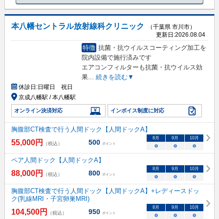
本八幡セントラル放射線科クリニック
（千葉県 市川市）
更新日:
2026.08.04
特徴
抗菌・抗ウイルスコーティング加工を
院内設備で施行済みです
エアコンフィルターも抗菌・抗ウイルス効
果
...
続きを読む▼
休診日:
日曜日 祝日
京成八幡駅 / 本八幡駅
オンライン決済対応
インボイス制度に対応
胸腹部CT検査で行う人間ドック【人間ドックA】
8
月
9
月
10
月
55,000
円
500
（税込）
ポイント
○
○
○
ペア人間ドック【人間ドックA】
8
月
9
月
10
月
88,000
円
800
（税込）
ポイント
○
○
○
胸腹部CT検査で行う人間ドック【人間ドックA】+レディースドッ
ク(乳線MRI・子宮卵巣MRI)
8
月
9
月
10
月
104,500
円
950
（税込）
ポイント
○
○
○