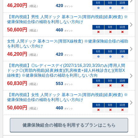
8
月
9
月
10
月
46,200
円
420
（税込）
ポイント
○
○
○
【胃内視鏡】男性 人間ドック 基本コース(胃部内視鏡(経鼻)検査) ※
健康保険組合様の補助を利用しない方向け
8
月
9
月
10
月
50,600
円
460
（税込）
ポイント
×
×
×
女性 人間ドック 基本コース(胃部X線検査) ※健康保険組合様の補助
を利用しない方向け
8
月
9
月
10
月
46,200
円
420
（税込）
ポイント
○
○
○
【胃内視鏡】◎レディースデイ(2027/1/16,2/20,3/20のみ)専用人間
ドック◎(胃部内視鏡(経鼻)検査)(乳房検査+婦人科検診含む)(胃部X
線検査) ※健康保険組合様の補助を利用しない方向
8
月
9
月
10
月
60,830
円
553
（税込）
ポイント
×
×
×
【胃内視鏡】女性 人間ドック 基本コース(胃部内視鏡(経鼻)検査) ※
健康保険組合様の補助を利用しない方向け
8
月
9
月
10
月
50,600
円
460
（税込）
ポイント
×
×
×
健康保険組合の補助を利用するプランはこちら