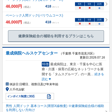
8
月
9
月
10
月
46,000
円
418
（税込）
ポイント
×
×
○
ベーシック人間ドック(バリウムコース)
8
月
9
月
10
月
46,000
円
418
（税込）
ポイント
×
×
○
健康保険組合の補助を利用するプランはこちら
最成病院ヘルスケアセンター
（千葉県 千葉市花見川区）
更新日:
2026.07.16
特徴
最成病院は、東京・千葉を中心に医
療・介護・保育の広範なネットワークを展
開する「タムスグループ」の一員
...
続きを
読む▼
休診日:
日曜日、祝祭日及び年末年始
八千代台駅
インボイス制度に対応
男性 人間ドック 基本コース(胃部X線検査) ※健康保険組合様の補助
を利用しない方向け