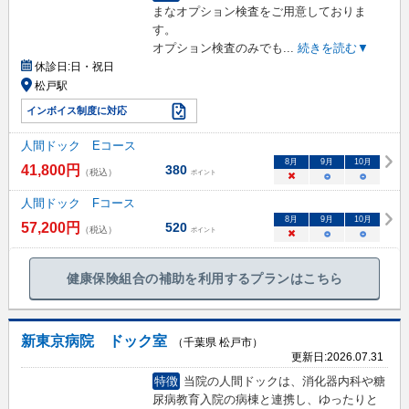
まなオプション検査をご用意しておりま
す。
オプション検査のみでも
...
続きを読む▼
休診日:
日・祝日
松戸駅
インボイス制度に対応
人間ドック Eコース
8
月
9
月
10
月
41,800
円
380
（税込）
ポイント
×
○
○
人間ドック Fコース
8
月
9
月
10
月
57,200
円
520
（税込）
ポイント
×
○
○
健康保険組合の補助を利用するプランはこちら
新東京病院 ドック室
（千葉県 松戸市）
更新日:
2026.07.31
特徴
当院の人間ドックは、消化器内科や糖
尿病教育入院の病棟と連携し、ゆったりと