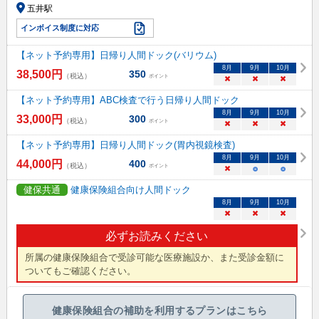
五井駅
インボイス制度に対応
【ネット予約専用】日帰り人間ドック(バリウム)
8
月
9
月
10
月
38,500
円
350
（税込）
ポイント
×
×
×
【ネット予約専用】ABC検査で行う日帰り人間ドック
8
月
9
月
10
月
33,000
円
300
（税込）
ポイント
×
×
×
【ネット予約専用】日帰り人間ドック(胃内視鏡検査)
8
月
9
月
10
月
44,000
円
400
（税込）
ポイント
×
○
○
健保共通
健康保険組合向け人間ドック
8
月
9
月
10
月
×
×
×
必ずお読みください
所属の健康保険組合で受診可能な医療施設か、また受診金額に
ついてもご確認ください。
健康保険組合の補助を利用するプランはこちら