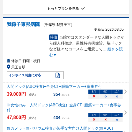
もっとプランを見る
我孫子東邦病院
（千葉県 我孫子市）
更新日:
2026.08.05
特徴
当院ではスタンダードな人間ドックか
ら婦人科検診、男性特有病健診、脳ドック
など様々なコースをご用意して
...
続きを読
む▼
休診日:
日曜・祝日
天王台駅
インボイス制度に対応
人間ドック(ABC検査)+全身CT+腫瘍マーカー+食事券付
8
月
9
月
10
月
39,000
円
354
（税込）
ポイント
×
○
○
※女性のみ 人間ドック(ABC検査)+全身CT+腫瘍マーカー+食事券
付
8
月
9
月
10
月
47,800
円
434
（税込）
ポイント
×
×
○
胃カメラ・胃バリウム検査が苦手な方向け人間ドック(胃ABC)