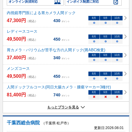
オンライン決済対応
インボイス制度に対応
内視鏡専門医による胃カメラ人間ドック
8
月
9
月
10
月
47,300
円
430
（税込）
ポイント
○
○
○
レディースコース
8
月
9
月
10
月
49,500
円
450
（税込）
ポイント
○
○
○
胃カメラ・バリウムが苦手な方の人間ドック(胃ABC検査)
8
月
9
月
10
月
37,400
円
340
（税込）
ポイント
○
○
○
メンズコース
8
月
9
月
10
月
49,500
円
450
（税込）
ポイント
○
○
○
人間ドックフルコース(同日大腸カメラ・腫瘍マーカー3種付)
8
月
9
月
10
月
81,400
円
740
（税込）
ポイント
×
×
×
もっとプランを見る
千葉西総合病院
（千葉県 松戸市）
更新日:
2026.08.01