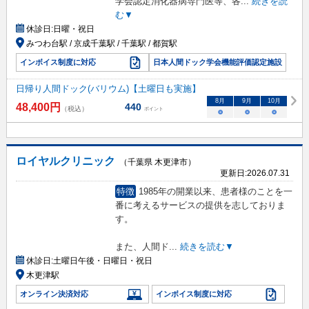
学会認定消化器病専門医等、各
...
続きを読
む▼
休診日:
日曜・祝日
みつわ台駅 / 京成千葉駅 / 千葉駅 / 都賀駅
インボイス制度に対応
日本人間ドック学会機能評価認定施設
日帰り人間ドック(バリウム)【土曜日も実施】
8
月
9
月
10
月
48,400
円
440
（税込）
ポイント
○
○
○
ロイヤルクリニック
（千葉県 木更津市）
更新日:
2026.07.31
特徴
1985年の開業以来、患者様のことを一
番に考えるサービスの提供を志しておりま
す。
また、人間ド
...
続きを読む▼
休診日:
土曜日午後・日曜日・祝日
木更津駅
オンライン決済対応
インボイス制度に対応