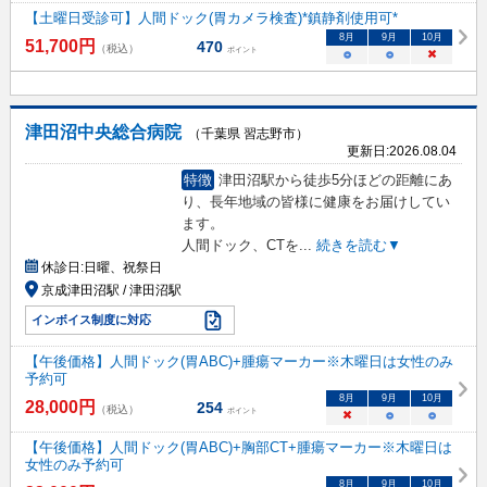
【土曜日受診可】人間ドック(胃カメラ検査)*鎮静剤使用可*
8
月
9
月
10
月
51,700
円
470
（税込）
ポイント
○
○
×
津田沼中央総合病院
（千葉県 習志野市）
更新日:
2026.08.04
特徴
津田沼駅から徒歩5分ほどの距離にあ
り、長年地域の皆様に健康をお届けしてい
ます。
人間ドック、CTを
...
続きを読む▼
休診日:
日曜、祝祭日
京成津田沼駅 / 津田沼駅
インボイス制度に対応
【午後価格】人間ドック(胃ABC)+腫瘍マーカー※木曜日は女性のみ
予約可
8
月
9
月
10
月
28,000
円
254
（税込）
ポイント
×
○
○
【午後価格】人間ドック(胃ABC)+胸部CT+腫瘍マーカー※木曜日は
女性のみ予約可
8
月
9
月
10
月