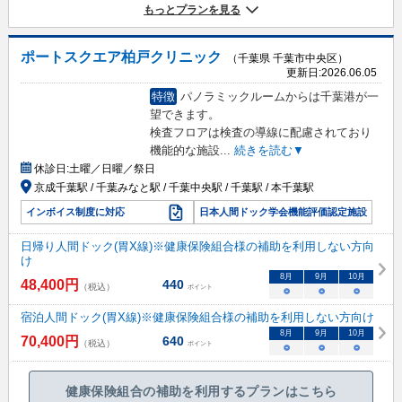
もっとプランを見る
ポートスクエア柏戸クリニック
（千葉県 千葉市中央区）
更新日:
2026.06.05
特徴
パノラミックルームからは千葉港が一
望できます。
検査フロアは検査の導線に配慮されており
機能的な施設
...
続きを読む▼
休診日:
土曜／日曜／祭日
京成千葉駅 / 千葉みなと駅 / 千葉中央駅 / 千葉駅 / 本千葉駅
インボイス制度に対応
日本人間ドック学会機能評価認定施設
日帰り人間ドック(胃X線)※健康保険組合様の補助を利用しない方向
け
8
月
9
月
10
月
48,400
円
440
（税込）
ポイント
○
○
○
宿泊人間ドック(胃X線)※健康保険組合様の補助を利用しない方向け
8
月
9
月
10
月
70,400
円
640
（税込）
ポイント
○
○
○
健康保険組合の補助を利用するプランはこちら