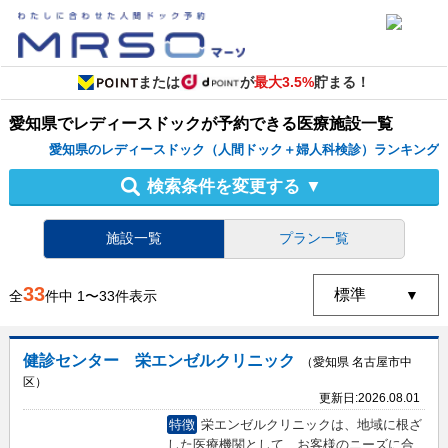
または
が
最大3.5%
貯まる！
愛知県
で
レディースドック
が予約できる
医療施設
一覧
愛知県のレディースドック（人間ドック＋婦人科検診）ランキング
検索条件を変更する
▼
施設一覧
プラン一覧
33
全
件中
1
〜
33
件表示
健診センター 栄エンゼルクリニック
（愛知県 名古屋市中
区）
更新日:
2026.08.01
特徴
栄エンゼルクリニックは、地域に根ざ
した医療機関として、お客様のニーズに合