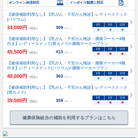
オンライン決済対応
インボイス制度に対応
【健保補助利用なし】【乳がん・子宮がん検診】レディースドック
(バリウム)
8
月
9
月
10
月
34,000
円
309
（税込）
ポイント
○
○
○
【健保補助利用なし】【乳がん・子宮がん検診・腫瘍マーカー4種
付き】レディースドック(胃カメラ)+腫瘍マーカープラン
8
月
9
月
10
月
45,500
円
413
（税込）
ポイント
×
×
×
【健保補助利用なし】【乳がん・子宮がん検診・腫瘍マーカー4種
付き】レディースドック(バリウム)+腫瘍マーカープラン
8
月
9
月
10
月
40,000
円
363
（税込）
ポイント
○
○
○
【健保補助利用なし】【乳がん・子宮がん検診】レディースドック
(胃カメラ)
8
月
9
月
10
月
39,500
円
359
（税込）
ポイント
×
×
×
健康保険組合の補助を利用するプランはこちら