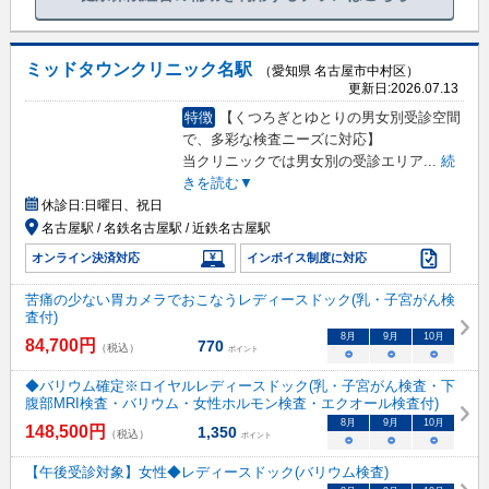
ミッドタウンクリニック名駅
（愛知県 名古屋市中村区）
更新日:
2026.07.13
特徴
【くつろぎとゆとりの男女別受診空間
で、多彩な検査ニーズに対応】
当クリニックでは男女別の受診エリア
...
続
きを読む▼
休診日:
日曜日、祝日
名古屋駅 / 名鉄名古屋駅 / 近鉄名古屋駅
オンライン決済対応
インボイス制度に対応
苦痛の少ない胃カメラでおこなうレディースドック(乳・子宮がん検
査付)
8
月
9
月
10
月
84,700
円
770
（税込）
ポイント
○
○
○
◆バリウム確定※ロイヤルレディースドック(乳・子宮がん検査・下
腹部MRI検査・バリウム・女性ホルモン検査・エクオール検査付)
8
月
9
月
10
月
148,500
円
1,350
（税込）
ポイント
○
○
○
【午後受診対象】女性◆レディースドック(バリウム検査)