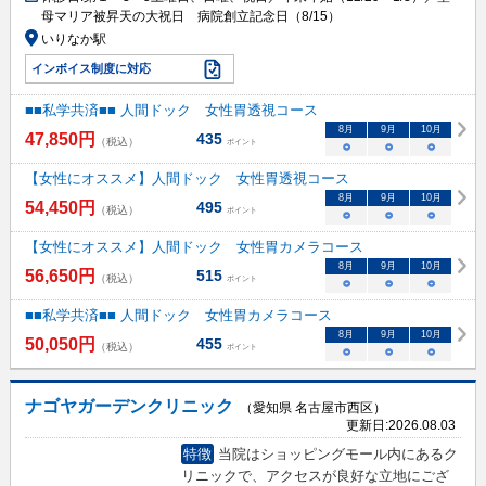
母マリア被昇天の大祝日 病院創立記念日（8/15）
いりなか駅
インボイス制度に対応
■■私学共済■■ 人間ドック 女性胃透視コース
8
月
9
月
10
月
47,850
円
435
（税込）
ポイント
○
○
○
【女性にオススメ】人間ドック 女性胃透視コース
8
月
9
月
10
月
54,450
円
495
（税込）
ポイント
○
○
○
【女性にオススメ】人間ドック 女性胃カメラコース
8
月
9
月
10
月
56,650
円
515
（税込）
ポイント
○
○
○
■■私学共済■■ 人間ドック 女性胃カメラコース
8
月
9
月
10
月
50,050
円
455
（税込）
ポイント
○
○
○
ナゴヤガーデンクリニック
（愛知県 名古屋市西区）
更新日:
2026.08.03
特徴
当院はショッピングモール内にあるク
リニックで、アクセスが良好な立地にござ