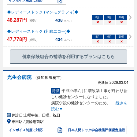
インボイス制度に対応
◆レディースドック (マンモグラフィ)◆
8
月
9
月
10
月
48,287
円
438
（税込）
ポイント
×
×
×
◆レディースドック (乳腺エコー)◆
8
月
9
月
10
月
47,778
円
434
（税込）
ポイント
×
×
×
健康保険組合の補助を利用するプランはこちら
光生会病院
（愛知県 豊橋市）
更新日:
2026.03.04
特徴
平成25年7月に増改築工事が終わり新
しい健診センターになりました。
病院併設の健診センターのため、
...
続きを
読む▼
休診日:
土曜午後、日曜、祝日
東田駅 / 競輪場前駅
インボイス制度に対応
日本人間ドック学会機能評価認定施設