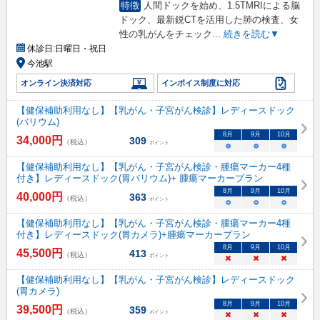
特徴
人間ドックを始め、1.5TMRIによる脳
ドック、最新鋭CTを活用した肺の検査、女
性の乳がんをチェック
...
続きを読む▼
休診日:
日曜日・祝日
今池駅
オンライン決済対応
インボイス制度に対応
【健保補助利用なし】【乳がん・子宮がん検診】レディースドック
(バリウム)
8
月
9
月
10
月
34,000
円
309
（税込）
ポイント
○
○
○
【健保補助利用なし】【乳がん・子宮がん検診・腫瘍マーカー4種
付き】レディースドック(胃バリウム)+ 腫瘍マーカープラン
8
月
9
月
10
月
40,000
円
363
（税込）
ポイント
○
○
○
【健保補助利用なし】【乳がん・子宮がん検診・腫瘍マーカー4種
付き】レディースドック(胃カメラ)+腫瘍マーカープラン
8
月
9
月
10
月
45,500
円
413
（税込）
ポイント
×
×
×
【健保補助利用なし】【乳がん・子宮がん検診】レディースドック
(胃カメラ)
8
月
9
月
10
月
39,500
円
359
（税込）
ポイント
×
×
×