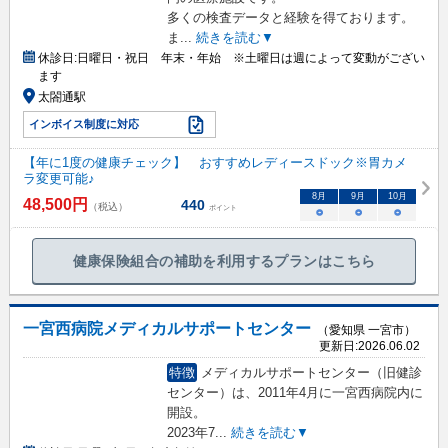
多くの検査データと経験を得ております。
ま
...
続きを読む▼
休診日:
日曜日・祝日 年末・年始 ※土曜日は週によって変動がござい
ます
太閤通駅
インボイス制度に対応
【年に1度の健康チェック】 おすすめレディースドック※胃カメ
ラ変更可能♪
8
月
9
月
10
月
48,500
円
440
（税込）
ポイント
○
○
○
健康保険組合の補助を利用するプランはこちら
一宮西病院メディカルサポートセンター
（愛知県 一宮市）
更新日:
2026.06.02
特徴
メディカルサポートセンター（旧健診
センター）は、2011年4月に一宮西病院内に
開設。
2023年7
...
続きを読む▼