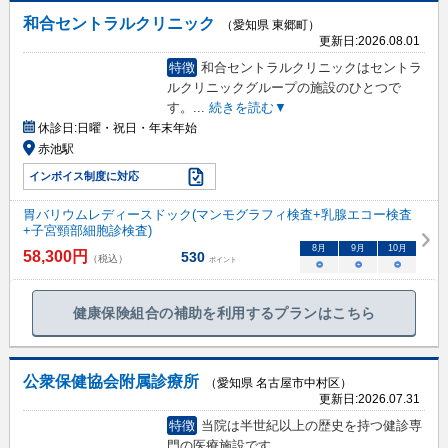
和合セントラルクリニック
（愛知県 東郷町）
更新日:
2026.08.01
特徴
和合セントラルクリニックはセントラ
ルクリニックグループの施設のひとつで
す。
...
続きを読む▼
休診日:
日曜・祝日・年末年始
赤池駅
インボイス制度に対応
胃バリウムレディースドック(マンモグラフィ検査+乳腺エコー検査
+子宮頸部細胞診検査)
8
月
9
月
10
月
58,300
円
530
（税込）
ポイント
○
○
○
健康保険組合の補助を利用するプランはこちら
公衆保健協会附属診療所
（愛知県 名古屋市中村区）
更新日:
2026.07.31
特徴
当院は半世紀以上の歴史を持つ健診専
門の医療施設です。