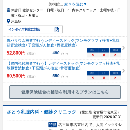
美術館
...
続きを読む▼
休診日:
健診センター：日曜・祝日 / 内科クリニック：土曜午後・日
曜・祝日・月曜日
津島駅
インボイス制度に対応
胃バリウム検査で行うレディースドック(マンモグラフィ検査+乳腺
超音波検査+子宮頸がん検査+骨密度検査)
8
月
9
月
10
月
52,800
円
480
（税込）
ポイント
×
×
×
【胃内視鏡検査で行う】レディースドック(マンモグラフィ検査+乳
腺超音波検査+子宮頸がん検査+骨密度検査)
8
月
9
月
10
月
60,500
円
550
（税込）
ポイント
×
×
×
健康保険組合の補助を利用するプランはこちら
さとう乳腺内科・健診クリニック
（愛知県 名古屋市名東区）
更新日:
2026.07.31
特徴
名古屋市名東区内で、人間ドックやレ