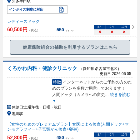
知多半田駅
インボイス制度に対応
レディースドック
8
月
9
月
10
月
60,500
円
550
（税込）
ポイント
×
×
×
健康保険組合の補助を利用するプランはこちら
くろかわ内科・健診クリニック
（愛知県 名古屋市北区）
更新日:
2026.06.05
特徴
インターネットからのご予約の方のた
めのプランを多数ご用意しております！
人間ドック（カメラへの変更
...
続きを読む
▼
休診日:
土曜午後・日曜・祝日
黒川駅
【女性のためのプレミアムプラン】女医による検査(人間ドック+マ
ンモグラフィー+子宮頸がん検査+卵巣)
8
月
9
月
10
月
52,800
円
480
（税込）
ポイント
○
○
○