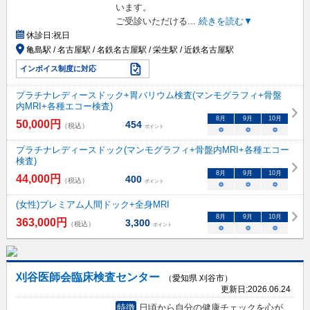
います。
ご受診いただける
...
続きを読む▼
休診日:
祝日
亀島駅 / 名古屋駅 / 名鉄名古屋駅 / 栄生駅 / 近鉄名古屋駅
インボイス制度に対応
プラチナレディースドック+胃バリウム検査(マンモグラフィ+骨盤
内MRI+各種エコー検査)
8
月
9
月
10
月
50,000
円
454
（税込）
ポイント
○
○
○
プラチナレディースドック(マンモグラフィ+骨盤内MRI+各種エコー
検査)
8
月
9
月
10
月
44,000
円
400
（税込）
ポイント
○
○
○
(女性)プレミアム人間ドック+全身MRI
8
月
9
月
10
月
363,000
円
3,300
（税込）
ポイント
○
○
○
刈谷医師会臨床検査センター
（愛知県 刈谷市）
更新日:
2026.06.24
特徴
日頃から自分の健康チェックを心が