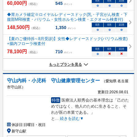
8
月
9
月
10
月
60,000
円
545
（税込）
ポイント
○
○
○
◆胃カメラ確定※ロイヤルレディースドック(乳・子宮がん検査・下
腹部MRI検査・バリウム・女性ホルモン検査・エクオール検査付)
8
月
9
月
10
月
148,500
円
1,350
（税込）
ポイント
○
○
○
【夏のご優待(6～8月受診)】女性◆レディースドック(バリウム検査)
+腸内フローラ検査付
8
月
9
月
10
月
78,100
円
710
（税込）
ポイント
○
×
×
もっとプランを見る
守山内科・小児科 守山健康管理センター
（愛知県 名古屋
市守山区）
更新日:
2026.08.01
特徴
医療法人順秀会の基本理念は「己のた
めではなく、他人のために生きること、そ
れが医の本業である。」
と
...
続きを読む▼
休診日:
日曜日・祝日
新守山駅