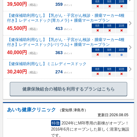
8
月
9
月
10
月
39,500
円
359
（税込）
ポイント
×
×
×
【健保補助利用なし】【乳がん・子宮がん検診・腫瘍マーカー4種
付き】レディースドック(胃カメラ) + 腫瘍マーカープラン
8
月
9
月
10
月
45,500
円
413
（税込）
ポイント
×
×
×
【健保補助利用なし】【乳がん・子宮がん検診・腫瘍マーカー4種
付き】レディースドック(バリウム) + 腫瘍マーカープラン
8
月
9
月
10
月
40,000
円
363
（税込）
ポイント
×
○
○
【健保補助利用なし】ミニレディースドック
8
月
9
月
10
月
30,240
円
274
（税込）
ポイント
×
×
×
健康保険組合の補助を利用するプランはこちら
あいち健康クリニック
（愛知県 津島市）
更新日:
2026.08.05
特徴
2024年にMRI専用の新棟がオープン！
2016年6月にオープンした新しく清潔な施設
です。