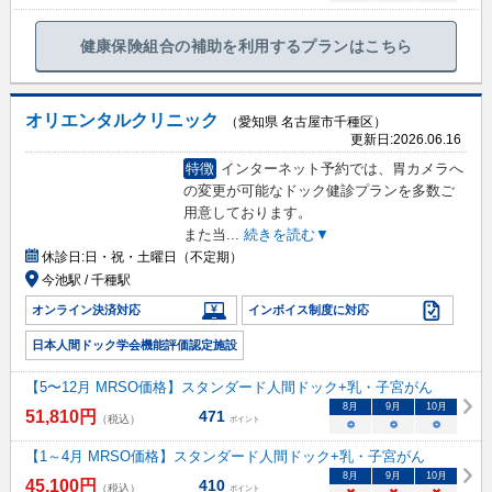
健康保険組合の補助を利用するプランはこちら
オリエンタルクリニック
（愛知県 名古屋市千種区）
更新日:
2026.06.16
特徴
インターネット予約では、胃カメラへ
の変更が可能なドック健診プランを多数ご
用意しております。
また当
...
続きを読む▼
休診日:
日・祝・土曜日（不定期）
今池駅 / 千種駅
オンライン決済対応
インボイス制度に対応
日本人間ドック学会機能評価認定施設
【5〜12月 MRSO価格】スタンダード人間ドック+乳・子宮がん
8
月
9
月
10
月
51,810
円
471
（税込）
ポイント
○
○
○
【1～4月 MRSO価格】スタンダード人間ドック+乳・子宮がん
8
月
9
月
10
月
45,100
円
410
（税込）
ポイント