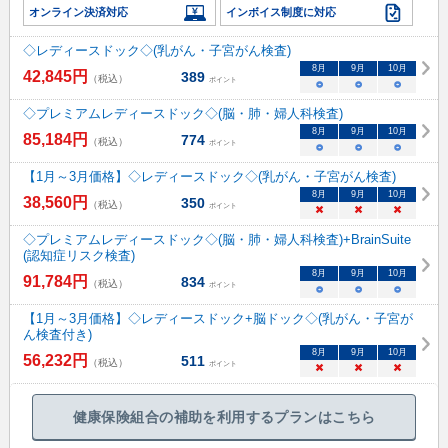
オンライン決済対応
インボイス制度に対応
◇レディースドック◇(乳がん・子宮がん検査)
8
月
9
月
10
月
42,845
円
389
（税込）
ポイント
○
○
○
◇プレミアムレディースドック◇(脳・肺・婦人科検査)
8
月
9
月
10
月
85,184
円
774
（税込）
ポイント
○
○
○
【1月～3月価格】◇レディースドック◇(乳がん・子宮がん検査)
8
月
9
月
10
月
38,560
円
350
（税込）
ポイント
×
×
×
◇プレミアムレディースドック◇(脳・肺・婦人科検査)+BrainSuite
(認知症リスク検査)
8
月
9
月
10
月
91,784
円
834
（税込）
ポイント
○
○
○
【1月～3月価格】◇レディースドック+脳ドック◇(乳がん・子宮が
ん検査付き)
8
月
9
月
10
月
56,232
円
511
（税込）
ポイント
×
×
×
健康保険組合の補助を利用するプランはこちら