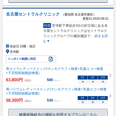
名古屋セントラルクリニック
（愛知県 名古屋市南区）
更新日:
2026.08.01
特徴
笠寺駅下車徒歩3分の好立地にある名
古屋セントラルクリニックはセントラルク
リニックグループの健診施設で
...
続きを読
む▼
休診日:
日曜・祝日
笠寺駅
インボイス制度に対応
胃カメラレディースドック(マンモグラフィ検査+乳腺エコー検査
+子宮頸部細胞診検査)
8
月
9
月
10
月
63,800
円
580
（税込）
ポイント
○
○
○
胃バリウムレディースドック(マンモグラフィ検査+乳腺エコー検査
+子宮頸部細胞診検査)
8
月
9
月
10
月
58,300
円
530
（税込）
ポイント
○
○
○
健康保険組合の補助を利用するプランはこちら