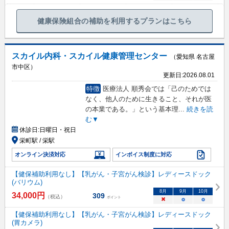
健康保険組合の補助を利用するプランはこちら
スカイル内科・スカイル健康管理センター
（愛知県 名古屋
市中区）
更新日:
2026.08.01
特徴
医療法人 順秀会では「己のためでは
なく、他人のために生きること、それが医
の本業である。」という基本理
...
続きを読
む▼
休診日:
日曜日・祝日
栄町駅 / 栄駅
オンライン決済対応
インボイス制度に対応
【健保補助利用なし】【乳がん・子宮がん検診】レディースドック
(バリウム)
8
月
9
月
10
月
34,000
円
309
（税込）
ポイント
×
○
○
【健保補助利用なし】【乳がん・子宮がん検診】レディースドック
(胃カメラ)