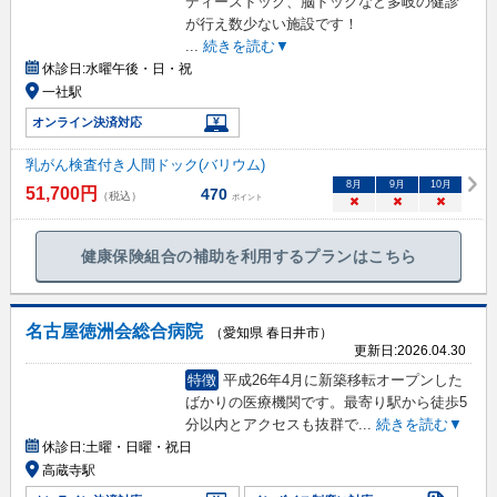
ディースドック、脳ドックなど多岐の健診
が行え数少ない施設です！
...
続きを読む▼
休診日:
水曜午後・日・祝
一社駅
オンライン決済対応
乳がん検査付き人間ドック(バリウム)
8
月
9
月
10
月
51,700
円
470
（税込）
ポイント
×
×
×
健康保険組合の補助を利用するプランはこちら
名古屋徳洲会総合病院
（愛知県 春日井市）
更新日:
2026.04.30
特徴
平成26年4月に新築移転オープンした
ばかりの医療機関です。最寄り駅から徒歩5
分以内とアクセスも抜群で
...
続きを読む▼
休診日:
土曜・日曜・祝日
高蔵寺駅