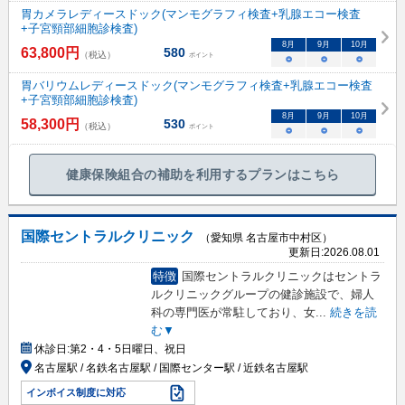
胃カメラレディースドック(マンモグラフィ検査+乳腺エコー検査
+子宮頸部細胞診検査)
8
月
9
月
10
月
63,800
円
580
（税込）
ポイント
○
○
○
胃バリウムレディースドック(マンモグラフィ検査+乳腺エコー検査
+子宮頸部細胞診検査)
8
月
9
月
10
月
58,300
円
530
（税込）
ポイント
○
○
○
健康保険組合の補助を利用するプランはこちら
国際セントラルクリニック
（愛知県 名古屋市中村区）
更新日:
2026.08.01
特徴
国際セントラルクリニックはセントラ
ルクリニックグループの健診施設で、婦人
科の専門医が常駐しており、女
...
続きを読
む▼
休診日:
第2・4・5日曜日、祝日
名古屋駅 / 名鉄名古屋駅 / 国際センター駅 / 近鉄名古屋駅
インボイス制度に対応