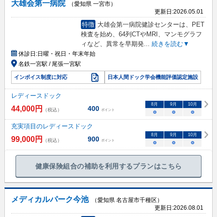
大雄会第一病院
（愛知県 一宮市）
更新日:
2026.05.01
特徴
大雄会第一病院健診センターは、PET
検査を始め、64列CTやMRI、マンモグラフ
ィなど、異常を早期発
...
続きを読む▼
休診日:
日曜・祝日・年末年始
名鉄一宮駅 / 尾張一宮駅
インボイス制度に対応
日本人間ドック学会機能評価認定施設
レディースドック
8
月
9
月
10
月
44,000
円
400
（税込）
ポイント
○
○
○
充実項目のレディースドック
8
月
9
月
10
月
99,000
円
900
（税込）
ポイント
○
○
○
健康保険組合の補助を利用するプランはこちら
メディカルパーク今池
（愛知県 名古屋市千種区）
更新日:
2026.08.01