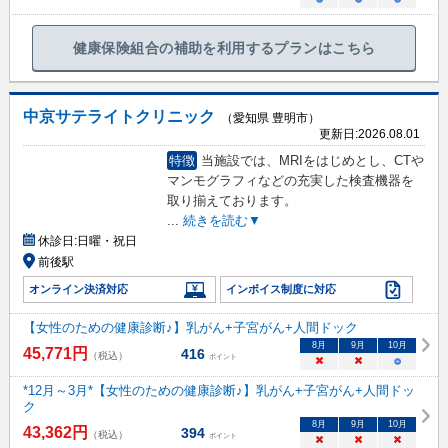
健康保険組合の補助を利用するプランはこちら
中京サテライトクリニック
（愛知県 豊明市）
更新日:
2026.08.01
特徴
当施設では、MRIをはじめとし、CTや
マンモグラフィなどの充実した検査機器を
取り揃えております。
...
続きを読む▼
休診日:
日曜・祝日
前後駅
オンライン決済対応
インボイス制度に対応
【女性のための健康診断♪】乳がん+子宮がん+人間ドック
8
月
9
月
10
月
45,771
円
416
（税込）
ポイント
×
×
○
*12月～3月*【女性のための健康診断♪】乳がん+子宮がん+人間ドッ
ク
8
月
9
月
10
月
43,362
円
394
（税込）
ポイント
×
×
×