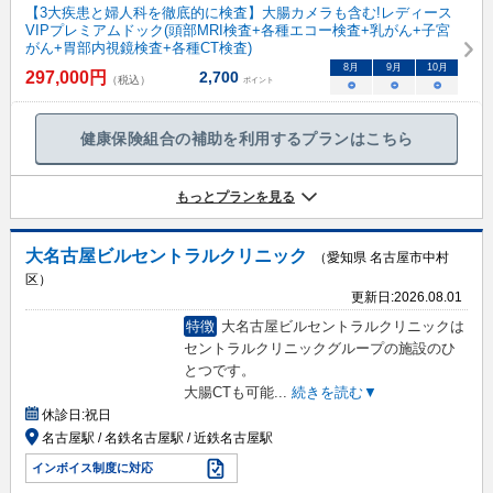
【3大疾患と婦人科を徹底的に検査】大腸カメラも含む!レディース
VIPプレミアムドック(頭部MRI検査+各種エコー検査+乳がん+子宮
がん+胃部内視鏡検査+各種CT検査)
8
月
9
月
10
月
297,000
円
2,700
（税込）
ポイント
○
○
○
健康保険組合の補助を利用するプランはこちら
もっとプランを見る
大名古屋ビルセントラルクリニック
（愛知県 名古屋市中村
区）
更新日:
2026.08.01
特徴
大名古屋ビルセントラルクリニックは
セントラルクリニックグループの施設のひ
とつです。
大腸CTも可能
...
続きを読む▼
休診日:
祝日
名古屋駅 / 名鉄名古屋駅 / 近鉄名古屋駅
インボイス制度に対応