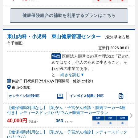
×
×
×
健康保険組合の補助を利用するプランはこちら
東山内科・小児科 東山健康管理センター
（愛知県 名古屋
市千種区）
更新日:
2026.08.01
特徴
医療法人順秀会の基本理念は「己のた
めではなく、他人のために生きること、そ
れが医の本業である。」
と
...
続きを読む▼
休診日:
日祝祭日(外来のみ日曜開院 健診は休診）
東山公園駅
オンライン決済対応
インボイス制度に対応
【健保補助利用なし】【乳がん・子宮がん検診・腫瘍マーカー4種
付き】レディースドック(バリウム)+腫瘍マーカープラン
8
月
9
月
10
月
40,000
円
363
（税込）
ポイント
○
○
○
【健保補助利用なし】【乳がん・子宮がん検診】レディースドック
(バリウム)