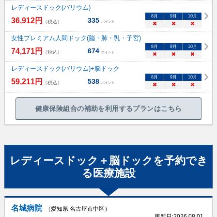
レディースドック(バリウム)
8
月
9
月
10
月
36,912
円
335
（税込）
ポイント
×
×
×
女性プレミアム人間ドック(脳・肺・乳・子宮)
8
月
9
月
10
月
74,171
円
674
（税込）
ポイント
×
×
×
レディースドック(バリウム)+脳ドック
8
月
9
月
10
月
59,211
円
538
（税込）
ポイント
×
×
×
健康保険組合の補助を利用するプランはこちら
レディースドック＋脳ドック
を予約でき
る
医療施設
名城病院
（愛知県 名古屋市中区）
更新日:
2026.08.01