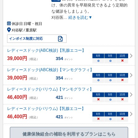
け、体の異常を早期発見できるよう定期的
な健診をしましょう。
刈谷医
...
続きを読む▼
休診日:
日曜・祝日
刈谷駅 / 重原駅
インボイス制度に対応
レディースドック(ABC検診)【乳腺エコー】
8
月
9
月
10
月
39,000
円
354
（税込）
ポイント
○
○
×
レディースドック(ABC検診)【マンモグラフィ】
8
月
9
月
10
月
39,000
円
354
（税込）
ポイント
○
○
×
レディースドック(バリウム)【マンモグラフィ】
8
月
9
月
10
月
46,400
円
421
（税込）
ポイント
×
○
×
レディースドック(バリウム)【乳腺エコー】
8
月
9
月
10
月
46,400
円
421
（税込）
ポイント
×
○
×
健康保険組合の補助を利用するプランはこちら