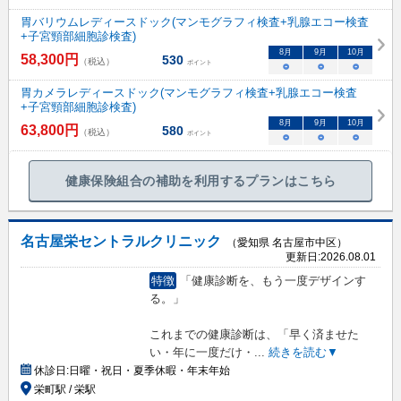
胃バリウムレディースドック(マンモグラフィ検査+乳腺エコー検査
+子宮頸部細胞診検査)
8
月
9
月
10
月
58,300
円
530
（税込）
ポイント
○
○
○
胃カメラレディースドック(マンモグラフィ検査+乳腺エコー検査
+子宮頸部細胞診検査)
8
月
9
月
10
月
63,800
円
580
（税込）
ポイント
○
○
○
健康保険組合の補助を利用するプランはこちら
名古屋栄セントラルクリニック
（愛知県 名古屋市中区）
更新日:
2026.08.01
特徴
「健康診断を、もう一度デザインす
る。」
これまでの健康診断は、「早く済ませた
い・年に一度だけ・
...
続きを読む▼
休診日:
日曜・祝日・夏季休暇・年末年始
栄町駅 / 栄駅