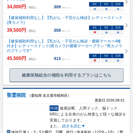
8
月
9
月
10
月
34,000
円
309
（税込）
ポイント
○
○
○
【健保補助利用なし】【乳がん・子宮がん検診】レディースドック
(胃カメラ)
8
月
9
月
10
月
39,500
円
359
（税込）
ポイント
×
○
○
【健保補助利用なし】【乳がん・子宮がん検診・腫瘍マーカー4種
付き】レディースドック(胃カメラ)+腫瘍マーカープラン *胃カメラ
のプランです*
8
月
9
月
10
月
45,500
円
413
（税込）
ポイント
×
○
○
健康保険組合の補助を利用するプランはこちら
聖霊病院
（愛知県 名古屋市昭和区）
更新日:
2026.08.01
特徴
健康診断、人間ドック、脳ドック、
MRIによる全身のがん検査など様々な健診を
実施しております。
また
...
続きを読む▼
休診日:
第１・3・5土曜日、日曜、祝日／年末年始（12/29～1/3）／聖