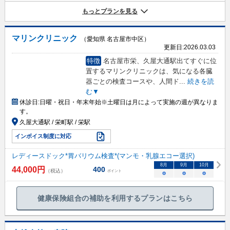
もっとプランを見る
マリンクリニック
（愛知県 名古屋市中区）
更新日:
2026.03.03
特徴
名古屋市栄、久屋大通駅出てすぐに位
置するマリンクリニックは、気になる各臓
器ごとの検査コースや、人間ド
...
続きを読
む▼
休診日:
日曜・祝日・年末年始※土曜日は月によって実施の週が異なりま
す。
久屋大通駅 / 栄町駅 / 栄駅
インボイス制度に対応
レディースドック*胃バリウム検査*(マンモ・乳腺エコー選択)
8
月
9
月
10
月
44,000
円
400
（税込）
ポイント
○
○
○
健康保険組合の補助を利用するプランはこちら