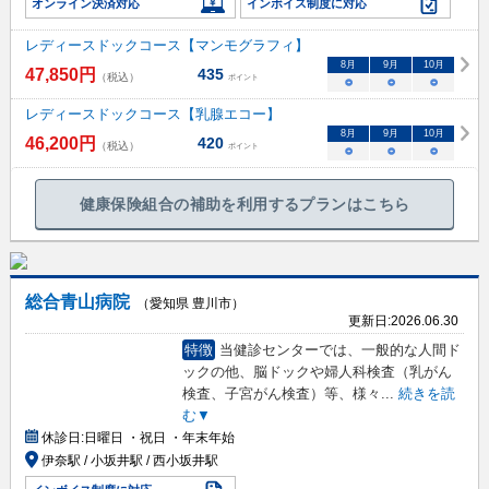
オンライン決済対応
インボイス制度に対応
レディースドックコース【マンモグラフィ】
8
月
9
月
10
月
47,850
円
435
（税込）
ポイント
○
○
○
レディースドックコース【乳腺エコー】
8
月
9
月
10
月
46,200
円
420
（税込）
ポイント
○
○
○
健康保険組合の補助を利用するプランはこちら
総合青山病院
（愛知県 豊川市）
更新日:
2026.06.30
特徴
当健診センターでは、一般的な人間ド
ックの他、脳ドックや婦人科検査（乳がん
検査、子宮がん検査）等、様々
...
続きを読
む▼
休診日:
日曜日 ・祝日 ・年末年始
伊奈駅 / 小坂井駅 / 西小坂井駅