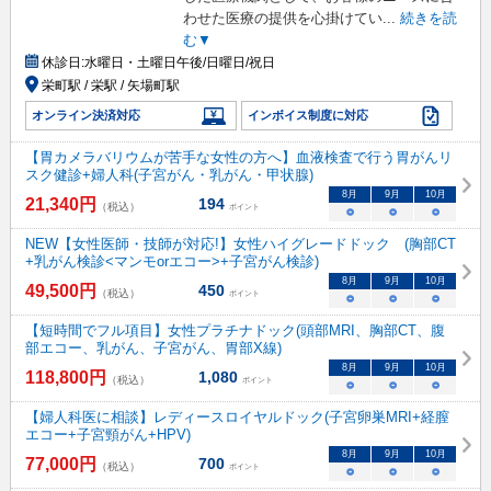
わせた医療の提供を心掛けてい
...
続きを読
む▼
休診日:
水曜日・土曜日午後/日曜日/祝日
栄町駅 / 栄駅 / 矢場町駅
オンライン決済対応
インボイス制度に対応
【胃カメラバリウムが苦手な女性の方へ】血液検査で行う胃がんリ
スク健診+婦人科(子宮がん・乳がん・甲状腺)
8
月
9
月
10
月
21,340
円
194
（税込）
ポイント
○
○
○
NEW【女性医師・技師が対応!】女性ハイグレードドック (胸部CT
+乳がん検診<マンモorエコー>+子宮がん検診)
8
月
9
月
10
月
49,500
円
450
（税込）
ポイント
○
○
○
【短時間でフル項目】女性プラチナドック(頭部MRI、胸部CT、腹
部エコー、乳がん、子宮がん、胃部X線)
8
月
9
月
10
月
118,800
円
1,080
（税込）
ポイント
○
○
○
【婦人科医に相談】レディースロイヤルドック(子宮卵巣MRI+経膣
エコー+子宮頸がん+HPV)
8
月
9
月
10
月
77,000
円
700
（税込）
ポイント
○
○
○