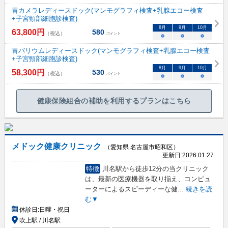
胃カメラレディースドック(マンモグラフィ検査+乳腺エコー検査
+子宮頸部細胞診検査)
8
月
9
月
10
月
63,800
円
580
（税込）
ポイント
○
○
○
胃バリウムレディースドック(マンモグラフィ検査+乳腺エコー検査
+子宮頸部細胞診検査)
8
月
9
月
10
月
58,300
円
530
（税込）
ポイント
○
○
○
健康保険組合の補助を利用するプランはこちら
メドック健康クリニック
（愛知県 名古屋市昭和区）
更新日:
2026.01.27
特徴
川名駅から徒歩12分の当クリニック
は、最新の医療機器を取り揃え、コンピュ
ーターによるスピーディーな健
...
続きを読
む▼
休診日:
日曜・祝日
吹上駅 / 川名駅