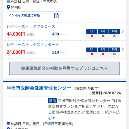
休診日:
日曜・祝日・年末年始
開明駅
インボイス制度に対応
レディースドックフルコース
8
月
9
月
10
月
44,000
円
400
（税込）
ポイント
×
×
×
レディースドックスタンダード
8
月
9
月
10
月
24,000
円
218
（税込）
ポイント
×
×
×
健康保険組合の補助を利用するプランはこちら
半田市医師会健康管理センター
（愛知県 半田市）
更新日:
2026.07.24
特徴
半田市医師会健康管理センターでは豊
富な検査プランをご用意しており、気にな
る箇所や検査されたい箇所にあ
...
続きを読
む▼
休診日:
日曜／祝日 (日曜日不定期開催）