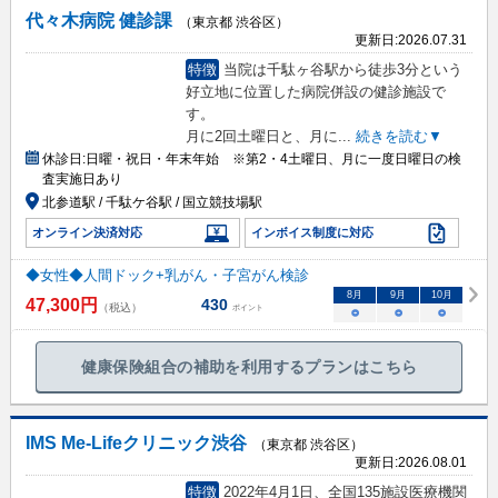
代々木病院 健診課
（東京都 渋谷区）
更新日:
2026.07.31
特徴
当院は千駄ヶ谷駅から徒歩3分という
好立地に位置した病院併設の健診施設で
す。
月に2回土曜日と、月に
...
続きを読む▼
休診日:
日曜・祝日・年末年始 ※第2・4土曜日、月に一度日曜日の検
査実施日あり
北参道駅 / 千駄ケ谷駅 / 国立競技場駅
オンライン決済対応
インボイス制度に対応
◆女性◆人間ドック+乳がん・子宮がん検診
8
月
9
月
10
月
47,300
円
430
（税込）
ポイント
○
○
○
健康保険組合の補助を利用するプランはこちら
IMS Me-Lifeクリニック渋谷
（東京都 渋谷区）
更新日:
2026.08.01
特徴
2022年4月1日、全国135施設医療機関