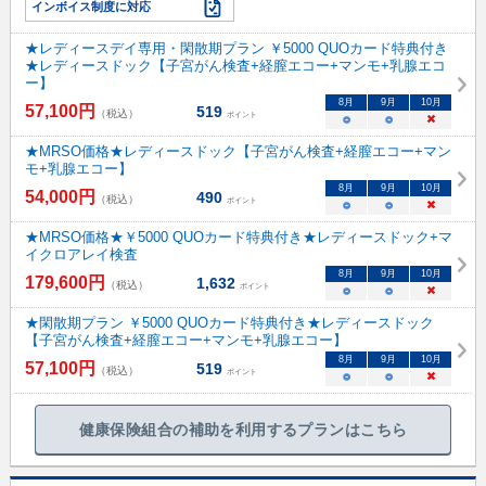
インボイス制度に対応
★レディースデイ専用・閑散期プラン ￥5000 QUOカード特典付き
★レディースドック【子宮がん検査+経膣エコー+マンモ+乳腺エコ
ー】
8
月
9
月
10
月
57,100
円
519
（税込）
ポイント
○
○
×
★MRSO価格★レディースドック【子宮がん検査+経膣エコー+マン
モ+乳腺エコー】
8
月
9
月
10
月
54,000
円
490
（税込）
ポイント
○
○
×
★MRSO価格★￥5000 QUOカード特典付き★レディースドック+マ
イクロアレイ検査
8
月
9
月
10
月
179,600
円
1,632
（税込）
ポイント
○
○
×
★閑散期プラン ￥5000 QUOカード特典付き★レディースドック
【子宮がん検査+経膣エコー+マンモ+乳腺エコー】
8
月
9
月
10
月
57,100
円
519
（税込）
ポイント
○
○
×
健康保険組合の補助を利用するプランはこちら