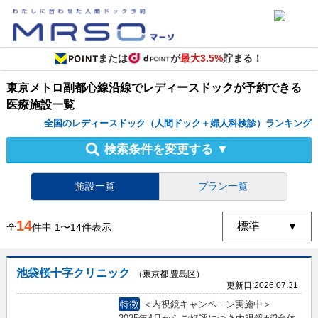
または
が
最大3.5%
貯まる！
東京メトロ副都心線沿線
で
レディースドック
が予約できる
医療施設
一覧
全国のレディースドック（人間ドック＋婦人科検診）ランキング
検索条件を変更する
▼
施設一覧
プラン一覧
14
全
件中
1
〜
14
件表示
池袋桜十字クリニック
（東京都 豊島区）
更新日:
2026.07.31
特徴
＜内視鏡キャンペ―ン実施中＞