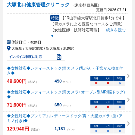
大塚北口健康管理クリニック
（東京都 豊島区）
更新日:
2026.07.21
特徴
【JR山手線大塚駅北口徒歩1分です】
【胃カメラによる豊富なコースをご用意】
【女性医師・技師対応可能】
...
続きを読む
▼
休診日:
日・祝祭日
大塚駅 / 大塚駅前駅 / 新大塚駅 / 池袋駅
インボイス制度に対応
◆女性対応◆レディースドック(胃カメラ)乳がん・子宮がん検査付
き◆
8
月
9
月
10
月
49,600
円
450
（税込）
ポイント
×
×
○
◆女性対応◆レディースドック(胃カメラ+オープン型MRI脳ドック)
◆
8
月
9
月
10
月
71,600
円
650
（税込）
ポイント
×
×
○
◆女性対応◆プレミアムレディースドック(胃・大腸カメラ+脳+ア
ミノ付き)◆
8
月
9
月
10
月
129,940
円
1,181
（税込）
ポイント
○
○
○