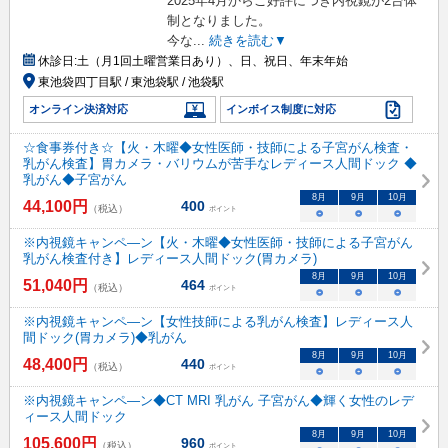
2025年4月からご好評につき内視鏡が2台体
制となりました。
今な
...
続きを読む▼
休診日:
土（月1回土曜営業日あり）、日、祝日、年末年始
東池袋四丁目駅 / 東池袋駅 / 池袋駅
オンライン決済対応
インボイス制度に対応
☆食事券付き☆【火・木曜◆女性医師・技師による子宮がん検査・
乳がん検査】胃カメラ・バリウムが苦手なレディース人間ドック ◆
乳がん◆子宮がん
8
月
9
月
10
月
44,100
円
400
（税込）
ポイント
○
○
○
※内視鏡キャンペ―ン【火・木曜◆女性医師・技師による子宮がん
乳がん検査付き】レディース人間ドック(胃カメラ)
8
月
9
月
10
月
51,040
円
464
（税込）
ポイント
○
○
○
※内視鏡キャンペ―ン【女性技師による乳がん検査】レディース人
間ドック(胃カメラ)◆乳がん
8
月
9
月
10
月
48,400
円
440
（税込）
ポイント
○
○
○
※内視鏡キャンペ―ン◆CT MRI 乳がん 子宮がん◆輝く女性のレデ
ィース人間ドック
8
月
9
月
10
月
105,600
円
960
（税込）
ポイント