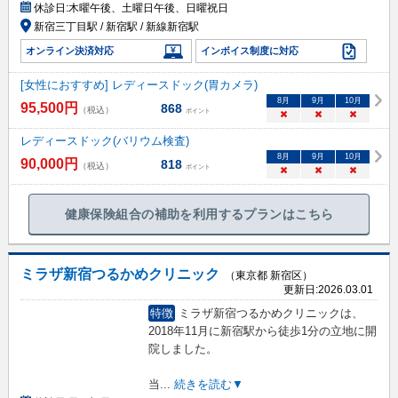
休診日:
木曜午後、土曜日午後、日曜祝日
新宿三丁目駅 / 新宿駅 / 新線新宿駅
オンライン決済対応
インボイス制度に対応
[女性におすすめ] レディースドック(胃カメラ)
8
月
9
月
10
月
95,500
円
868
（税込）
ポイント
×
×
×
レディースドック(バリウム検査)
8
月
9
月
10
月
90,000
円
818
（税込）
ポイント
×
×
×
健康保険組合の補助を利用するプランはこちら
ミラザ新宿つるかめクリニック
（東京都 新宿区）
更新日:
2026.03.01
特徴
ミラザ新宿つるかめクリニックは、
2018年11月に新宿駅から徒歩1分の立地に開
院しました。
当
...
続きを読む▼