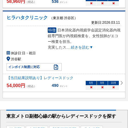
58,960
円
536
（税込）
ポイント
×
×
×
ヒラハタクリニック
（東京都 渋谷区）
更新日:
2026.03.11
特徴
日本消化器内視鏡学会認定消化器内視
鏡専門医が内視鏡検査を、女性技師がエコ
ー検査を担当。
充実したス
...
続きを読む▼
休診日:
日・祝日
渋谷駅
インボイス制度に対応
【当日結果説明あり】レディースドック
8
月
9
月
10
月
54,000
円
490
（税込）
ポイント
×
×
×
東京メトロ副都心線
の駅から
レディースドックを
探す