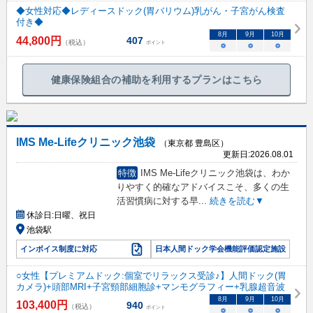
◆女性対応◆レディースドック(胃バリウム)乳がん・子宮がん検査
付き◆
8
月
9
月
10
月
44,800
円
407
（税込）
ポイント
○
○
○
健康保険組合の補助を利用するプランはこちら
IMS Me-Lifeクリニック池袋
（東京都 豊島区）
更新日:
2026.08.01
特徴
IMS Me-Lifeクリニック池袋は、わか
りやすく的確なアドバイスこそ、多くの生
活習慣病に対する早
...
続きを読む▼
休診日:
日曜、祝日
池袋駅
インボイス制度に対応
日本人間ドック学会機能評価認定施設
○女性【プレミアムドック:個室でリラックス受診♪】人間ドック(胃
カメラ)+頭部MRI+子宮頸部細胞診+マンモグラフィー+乳腺超音波
8
月
9
月
10
月
103,400
円
940
（税込）
ポイント
○
○
○