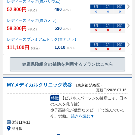
レディースドック(胃バリウム)
8
月
9
月
10
月
52,800
円
480
（税込）
ポイント
○
○
○
レディースドック(胃カメラ)
8
月
9
月
10
月
58,300
円
530
（税込）
ポイント
×
×
×
レディースプレミアムドック(胃カメラ)
8
月
9
月
10
月
111,100
円
1,010
（税込）
ポイント
×
×
×
健康保険組合の補助を利用するプランはこちら
MYメディカルクリニック渋谷
（東京都 渋谷区）
更新日:
2026.07.16
特徴
【ビジネスパーソンの健康こそ、日本
の未来を救う鍵】
少子高齢化が猛烈なスピードで進んでいる
今、労働
...
続きを読む▼
休診日:
祝日
渋谷駅