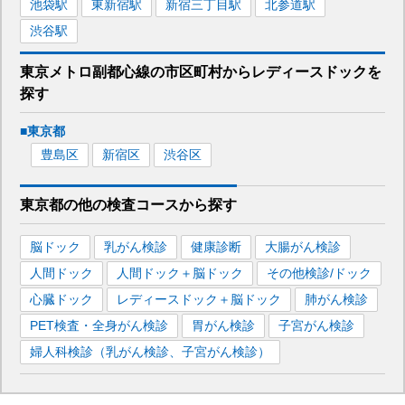
池袋
駅
東新宿
駅
新宿三丁目
駅
北参道
駅
渋谷
駅
東京メトロ副都心線
の市区町村から
レディースドックを
探す
■
東京都
豊島区
新宿区
渋谷区
東京都
の
他の
検査コースから探す
脳ドック
乳がん検診
健康診断
大腸がん検診
人間ドック
人間ドック＋脳ドック
その他検診/ドック
心臓ドック
レディースドック＋脳ドック
肺がん検診
PET検査・全身がん検診
胃がん検診
子宮がん検診
婦人科検診（乳がん検診、子宮がん検診）