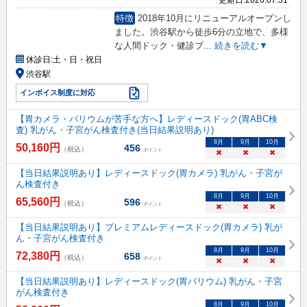
特徴
2018年10月にリニューアルオープンし
ました。渋谷駅から徒歩6分の立地で、多様
な人間ドック・健診プ
...
続きを読む▼
休診日:
土・日・祝日
渋谷駅
インボイス制度に対応
【胃カメラ・バリウムが苦手な方へ】レディースドック(胃ABC検
査) 乳がん・子宮がん検査付き(当日結果説明あり)
8
月
9
月
10
月
50,160
円
456
（税込）
ポイント
×
×
×
【当日結果説明あり】レディースドック(胃カメラ) 乳がん・子宮が
ん検査付き
8
月
9
月
10
月
65,560
円
596
（税込）
ポイント
×
×
×
【当日結果説明あり】プレミアムレディースドック(胃カメラ) 乳が
ん・子宮がん検査付き
8
月
9
月
10
月
72,380
円
658
（税込）
ポイント
×
×
×
【当日結果説明あり】レディースドック(胃バリウム) 乳がん・子宮
がん検査付き
8
月
9
月
10
月