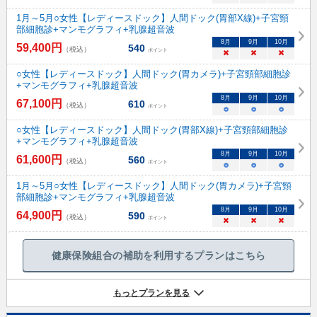
1月～5月○女性【レディースドック】人間ドック(胃部X線)+子宮頸
部細胞診+マンモグラフィ+乳腺超音波
8
月
9
月
10
月
59,400
円
540
（税込）
ポイント
×
×
×
○女性【レディースドック】人間ドック(胃カメラ)+子宮頸部細胞診
+マンモグラフィ+乳腺超音波
8
月
9
月
10
月
67,100
円
610
（税込）
ポイント
○
○
○
○女性【レディースドック】人間ドック(胃部X線)+子宮頸部細胞診
+マンモグラフィ+乳腺超音波
8
月
9
月
10
月
61,600
円
560
（税込）
ポイント
○
○
○
1月～5月○女性【レディースドック】人間ドック(胃カメラ)+子宮頸
部細胞診+マンモグラフィ+乳腺超音波
8
月
9
月
10
月
64,900
円
590
（税込）
ポイント
×
×
×
健康保険組合の補助を利用するプランはこちら
もっとプランを見る