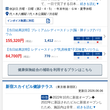
て、一日で完了する日本
...
続きを読む▼
休診日:
月曜・日曜（第2・4・5）・年末年始・ＧＷ・夏季休暇
代々木八幡駅 / 代々木公園駅 / 渋谷駅
インボイス制度に対応
【当日結果説明】プレミアムレディースドック(脳・肺ドック)*バリ
ウム
8
月
9
月
10
月
155,320
円
1,412
（税込）
ポイント
○
○
×
【当日結果説明】レディースドック*乳房検査*子宮検査*バリウム
8
月
9
月
10
月
84,700
円
770
（税込）
ポイント
○
○
×
健康保険組合の補助を利用するプランはこちら
新宿スカイビル健診テラス
（東京都 新宿区）
更新日:
2026.06.06
特徴
◆2022年10月に新規オープン◆
2022年に新設されたビルに新規オープンし
たため、施設内は非常
...
続きを読む▼