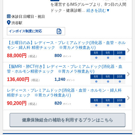
を運営するIMSグループより、8つ目の人間
ドック・健康診断
...
続きを読む▼
休診日:
日曜日・祝日
渋谷駅
インボイス制度に対応
【土曜日のみ】レディース・プレミアムドック(消化器・血管・ホル
モン・婦人科 精密チェック ※胃カメラ検査あり)
8
月
9
月
10
月
88,000
円
800
（税込）
ポイント
○
○
○
【脳MRI・肺CT付き】レディース・プレミアムドック(消化器・血
管・ホルモン精密チェック ※胃カメラ検査あり)
8
月
9
月
10
月
136,400
円
1,240
（税込）
ポイント
○
○
○
レディース・プレミアムドック(消化器・血管・ホルモン・婦人科
精密チェック ※胃カメラ検査あり)
8
月
9
月
10
月
90,200
円
820
（税込）
ポイント
○
○
○
健康保険組合の補助を利用するプランはこちら