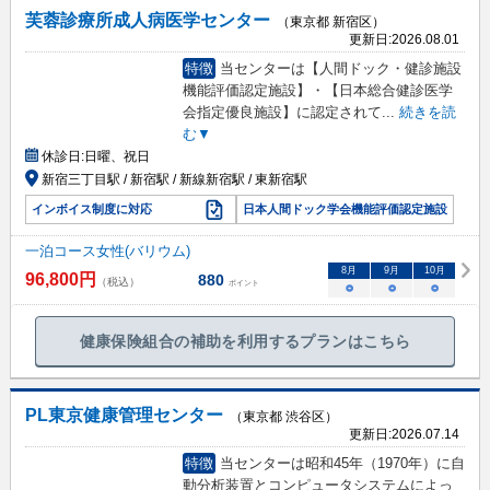
芙蓉診療所成人病医学センター
（東京都 新宿区）
更新日:
2026.08.01
特徴
当センターは【人間ドック・健診施設
機能評価認定施設】・【日本総合健診医学
会指定優良施設】に認定されて
...
続きを読
む▼
休診日:
日曜、祝日
新宿三丁目駅 / 新宿駅 / 新線新宿駅 / 東新宿駅
インボイス制度に対応
日本人間ドック学会機能評価認定施設
一泊コース女性(バリウム)
8
月
9
月
10
月
96,800
円
880
（税込）
ポイント
○
○
○
健康保険組合の補助を利用するプランはこちら
PL東京健康管理センター
（東京都 渋谷区）
更新日:
2026.07.14
特徴
当センターは昭和45年（1970年）に自
動分析装置とコンピュータシステムによっ