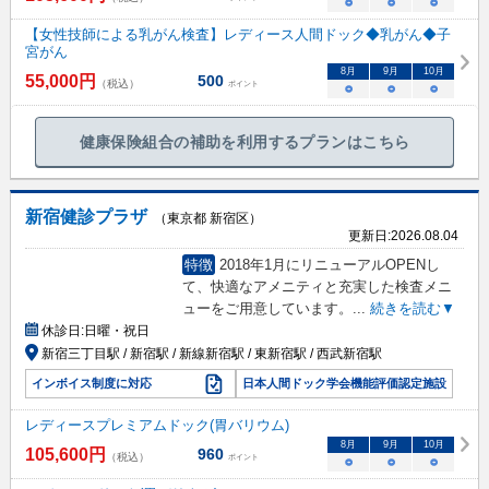
○
○
○
【女性技師による乳がん検査】レディース人間ドック◆乳がん◆子
宮がん
8
月
9
月
10
月
55,000
円
500
（税込）
ポイント
○
○
○
健康保険組合の補助を利用するプランはこちら
新宿健診プラザ
（東京都 新宿区）
更新日:
2026.08.04
特徴
2018年1月にリニューアルOPENし
て、快適なアメニティと充実した検査メニ
ューをご用意しています。
...
続きを読む▼
休診日:
日曜・祝日
新宿三丁目駅 / 新宿駅 / 新線新宿駅 / 東新宿駅 / 西武新宿駅
インボイス制度に対応
日本人間ドック学会機能評価認定施設
レディースプレミアムドック(胃バリウム)
8
月
9
月
10
月
105,600
円
960
（税込）
ポイント
○
○
○