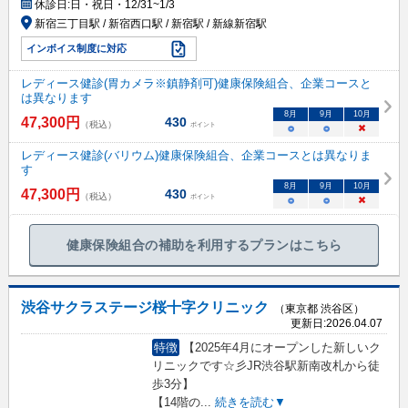
休診日:
日・祝日・12/31~1/3
新宿三丁目駅 / 新宿西口駅 / 新宿駅 / 新線新宿駅
インボイス制度に対応
レディース健診(胃カメラ※鎮静剤可)健康保険組合、企業コースと
は異なります
8
月
9
月
10
月
47,300
円
430
（税込）
ポイント
○
○
×
レディース健診(バリウム)健康保険組合、企業コースとは異なりま
す
8
月
9
月
10
月
47,300
円
430
（税込）
ポイント
○
○
×
健康保険組合の補助を利用するプランはこちら
渋谷サクラステージ桜十字クリニック
（東京都 渋谷区）
更新日:
2026.04.07
特徴
【2025年4月にオープンした新しいク
リニックです☆彡JR渋谷駅新南改札から徒
歩3分】
【14階の
...
続きを読む▼