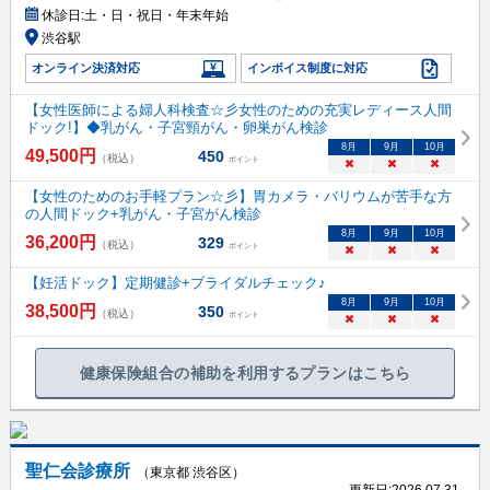
休診日:
土・日・祝日・年末年始
渋谷駅
オンライン決済対応
インボイス制度に対応
【女性医師による婦人科検査☆彡女性のための充実レディース人間
ドック!】◆乳がん・子宮頸がん・卵巣がん検診
8
月
9
月
10
月
49,500
円
450
（税込）
ポイント
×
×
×
【女性のためのお手軽プラン☆彡】胃カメラ・バリウムが苦手な方
の人間ドック+乳がん・子宮がん検診
8
月
9
月
10
月
36,200
円
329
（税込）
ポイント
×
×
×
【妊活ドック】定期健診+ブライダルチェック♪
8
月
9
月
10
月
38,500
円
350
（税込）
ポイント
×
×
×
健康保険組合の補助を利用するプランはこちら
聖仁会診療所
（東京都 渋谷区）
更新日:
2026.07.31