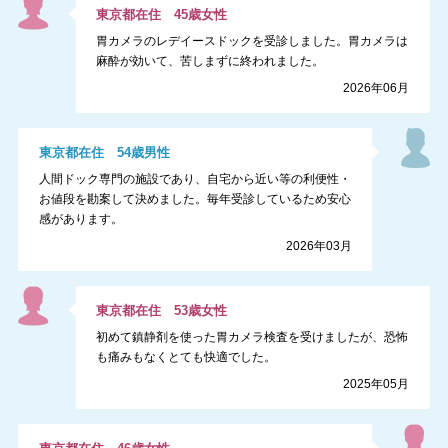
東京都
在住
45
歳
女性
胃カメラのレデイースドックを受診しました。胃カメラは
麻酔が効いて、苦しまずに終われました。
2026年06月
東京都
在住
54
歳
男性
人間ドック専門の施設であり、自宅から近い等の利便性・
お値段を勘案して決めました。毎年受診しているため安心
感があります。
2026年03月
東京都
在住
53
歳
女性
初めて鎮静剤を使った胃カメラ検査を受けましたが、恐怖
も痛みもなくとても快適でした。
2025年05月