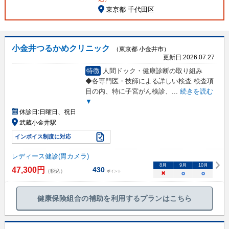
東京都 千代田区
小金井つるかめクリニック
（東京都 小金井市）
更新日:
2026.07.27
特徴
人間ドック・健康診断の取り組み
◆各専門医・技師による詳しい検査 検査項
目の内、特に子宮がん検診、
...
続きを読む
▼
休診日:
日曜日、祝日
武蔵小金井駅
インボイス制度に対応
レディース健診(胃カメラ)
8
月
9
月
10
月
47,300
円
430
（税込）
ポイント
×
○
○
健康保険組合の補助を利用するプランはこちら