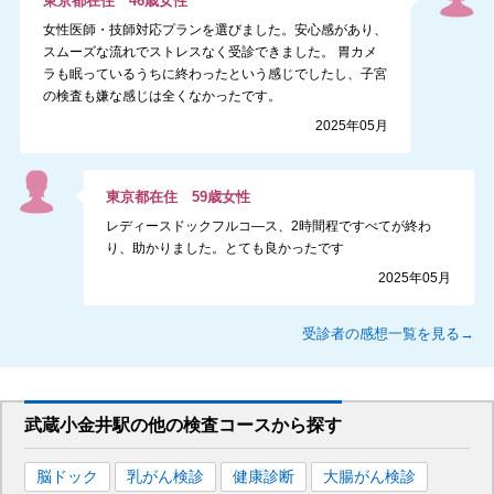
東京都
在住
46
歳
女性
女性医師・技師対応プランを選びました。安心感があり、
スムーズな流れでストレスなく受診できました。 胃カメ
ラも眠っているうちに終わったという感じでしたし、子宮
の検査も嫌な感じは全くなかったです。
2025年05月
東京都
在住
59
歳
女性
レディースドックフルコ―ス、2時間程ですべてが終わ
り、助かりました。とても良かったです
2025年05月
受診者の感想一覧を見る→
武蔵小金井駅
の
他の
検査コースから探す
脳ドック
乳がん検診
健康診断
大腸がん検診