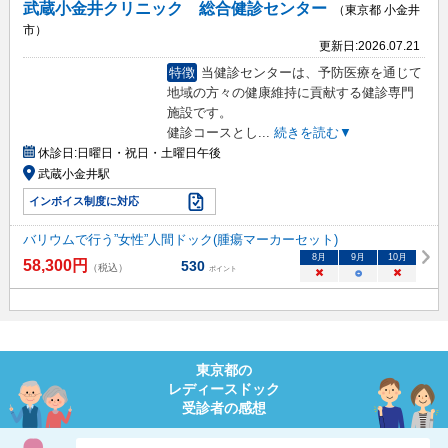
武蔵小金井クリニック 総合健診センター
（東京都 小金井
市）
更新日:
2026.07.21
特徴
当健診センターは、予防医療を通じて
地域の方々の健康維持に貢献する健診専門
施設です。
健診コースとし
...
続きを読む▼
休診日:
日曜日・祝日・土曜日午後
武蔵小金井駅
インボイス制度に対応
バリウムで行う”女性”人間ドック(腫瘍マーカーセット)
8
月
9
月
10
月
58,300
円
530
（税込）
ポイント
×
○
×
東京都
の
レディースドック
受診者の感想