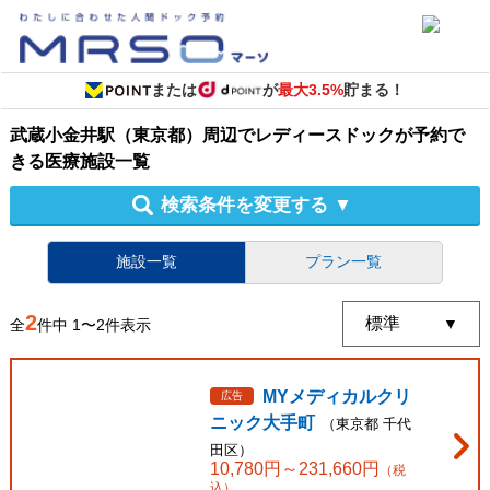
または
が
最大3.5%
貯まる！
武蔵小金井駅（東京都）周辺
で
レディースドック
が予約で
きる
医療施設
一覧
検索条件を変更する
▼
施設一覧
プラン一覧
2
全
件中
1
〜
2
件表示
MYメディカルクリ
広告
ニック大手町
（
東京都
千代
田区
）
10,780
円～
231,660
円
（税
込）