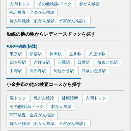
人間ドック
その他検診/ドック
肺がん検診
PET検査・全身がん検診
婦人科検診（乳がん検診、子宮がん検診）
沿線の他の駅から
レディースドックを
探す
■JR中央線(快速)
東京
駅
新宿
駅
神田
駅
立川
駅
八王子
駅
四ツ谷
駅
吉祥寺
駅
三鷹
駅
日野
駅
御茶ノ水
駅
中野
駅
高円寺
駅
阿佐ケ谷
駅
武蔵小金井
駅
小金井市
の
他の
検査コースから探す
脳ドック
乳がん検診
健康診断
人間ドック
その他検診/ドック
肺がん検診
PET検査・全身がん検診
婦人科検診（乳がん検診、子宮がん検診）