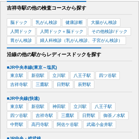
吉祥寺駅
の
他の
検査コースから探す
脳ドック
乳がん検診
健康診断
大腸がん検診
人間ドック
人間ドック＋脳ドック
その他検診/ドック
胃がん検診
婦人科検診（乳がん検診、子宮がん検診）
沿線の他の駅から
レディースドックを
探す
■JR中央本線(東京～塩尻)
東京
駅
新宿
駅
立川
駅
八王子
駅
四ツ谷
駅
吉祥寺
駅
三鷹
駅
日野
駅
辰野
駅
■JR中央線(快速)
東京
駅
新宿
駅
神田
駅
立川
駅
八王子
駅
四ツ谷
駅
吉祥寺
駅
三鷹
駅
日野
駅
御茶ノ水
駅
中野
駅
高円寺
駅
阿佐ケ谷
駅
武蔵小金井
駅
■JR中央・総武線