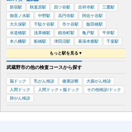
新宿
駅
秋葉原
駅
四ツ谷
駅
吉祥寺
駅
三鷹
駅
御茶ノ水
駅
中野
駅
高円寺
駅
阿佐ケ谷
駅
大久保
駅
千駄ケ谷
駅
市ケ谷
駅
飯田橋
駅
水道橋
駅
浅草橋
駅
錦糸町
駅
亀戸
駅
平井
駅
本八幡
駅
船橋
駅
津田沼
駅
幕張本郷
駅
千葉
駅
もっと駅を見る▼
■JR成田エクスプレス
武蔵野市
の
他の
検査コースから探す
東京
駅
品川
駅
横浜
駅
戸塚
駅
渋谷
駅
新宿
駅
脳ドック
乳がん検診
健康診断
大腸がん検診
池袋
駅
立川
駅
八王子
駅
吉祥寺
駅
三鷹
駅
人間ドック
人間ドック＋脳ドック
その他検診/ドック
千葉
駅
大宮
駅
成田
駅
肺がん検診
■京王井の頭線
渋谷
駅
吉祥寺
駅