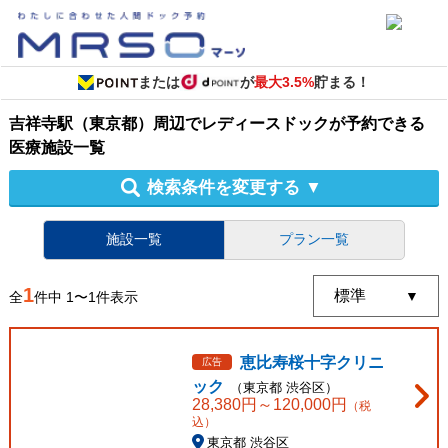
または
が
最大3.5%
貯まる！
吉祥寺駅（東京都）周辺
で
レディースドック
が予約できる
医療施設
一覧
検索条件を変更する
▼
施設一覧
プラン一覧
1
全
件中
1
〜
1
件表示
恵比寿桜十字クリニ
広告
ック
（
東京都
渋谷区
）
28,380
円～
120,000
円
（税
込）
東京都 渋谷区