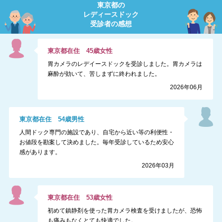
東京都
の
レディースドック
受診者の感想
東京都
在住
45
歳
女性
胃カメラのレデイースドックを受診しました。胃カメラは
麻酔が効いて、苦しまずに終われました。
2026年06月
東京都
在住
54
歳
男性
人間ドック専門の施設であり、自宅から近い等の利便性・
お値段を勘案して決めました。毎年受診しているため安心
感があります。
2026年03月
東京都
在住
53
歳
女性
初めて鎮静剤を使った胃カメラ検査を受けましたが、恐怖
も痛みもなくとても快適でした。