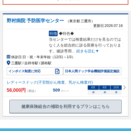
野村病院 予防医学センター
（東京都 三鷹市）
更新日:
2026.07.16
特徴
◆特色◆
当センターでは検査結果だけを見るのでは
なく人を総合的に診る医療を行っておりま
す。健診専用
...
続きを読む▼
休診日:
日・祝・年末年始（12/31～1/3）
三鷹駅 / 吉祥寺駅 / 調布駅
インボイス制度に対応
日本人間ドック学会機能評価認定施設
レディースドック(子宮頸がん検査、乳がん検査付)
8
月
9
月
10
月
56,000
円
509
（税込）
ポイント
○
○
○
健康保険組合の補助を利用するプランはこちら