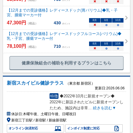
ポイント
×
×
×
【12月までの受診価格】レディースドック(胃バリウム)◆乳・子
宮、腫瘍マーカー付
8
月
9
月
10
月
47,300
円
430
（税込）
ポイント
×
○
○
【12月までの受診価格】レディースドックフルコース(バリウム)◆
乳・子宮、腫瘍マーカー付
8
月
9
月
10
月
78,100
円
710
（税込）
ポイント
×
○
○
健康保険組合の補助を利用するプランはこちら
新宿スカイビル健診テラス
（東京都 新宿区）
更新日:
2026.06.06
特徴
◆2022年10月に新規オープン◆
2022年に新設されたビルに新規オープンし
たため、施設内は非常
...
続きを読む▼
休診日:
木曜午後、土曜日午後、日曜祝日
新宿三丁目駅 / 新宿駅 / 新線新宿駅
オンライン決済対応
インボイス制度に対応