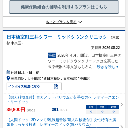
健康保険組合の補助を利用するプランはこちら
もっとプランを見る
日本橋室町三井タワー ミッドタウンクリニック
（東京
都 中央区）
更新日:
2026.05.22
特徴
2020年４月、開設。日本橋室町三井タ
ワー ミッドタウンクリニックは充実した
医療機器の導入はもちろん
...
続きを読む▼
休診日:
土・日・祝
三越前駅 / 大手町駅 / 新日本橋駅 / 日本橋駅 / 神田駅
インボイス制度に対応
【婦人科検査付】胃カメラ・バリウムが苦手な方へ レディースエン
トリードック
8
月
9
月
10
月
39,800
円
361
（税込）
ポイント
○
○
○
【人間ドック+3Dマンモ/乳腺超音波/婦人科検査付】女性特有の病
気をしっかり検査 レディースドック(胃バリウム)