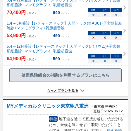
6月～12月受診【レディースドック】人間ドック(胃カメラ)+子宮頸
部細胞診+マンモグラフィ+乳腺超音波
8
月
9
月
10
月
70,400
円
640
（税込）
ポイント
○
○
○
1月～5月受診【レディースドック】人間ドック(胃ABC)+子宮頸部細
胞診+マンモグラフィ+乳腺超音波
8
月
9
月
10
月
53,900
円
490
（税込）
ポイント
×
×
×
6月～12月受診【レディースドック】人間ドック(バリウム)+子宮頸
部細胞診+マンモグラフィ+乳腺超音波
8
月
9
月
10
月
64,900
円
590
（税込）
ポイント
○
○
○
健康保険組合の補助を利用するプランはこちら
もっとプランを見る
MYメディカルクリニック東京駅八重洲
（東京都 中央区）
更新日:
2026.06.12
特徴
地下道を通って直接お越しいただける
ため、天候を気にせずご来院いただくこと
ができ、地域にお住まいの方は
...
続きを読