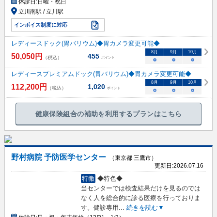
休診日:
日曜・祝日
立川南駅 / 立川駅
インボイス制度に対応
レディースドック(胃バリウム)◆胃カメラ変更可能◆
8
月
9
月
10
月
50,050
円
455
（税込）
ポイント
○
○
○
レディースプレミアムドック(胃バリウム)◆胃カメラ変更可能◆
8
月
9
月
10
月
112,200
円
1,020
（税込）
ポイント
○
○
○
健康保険組合の補助を利用するプランはこちら
野村病院 予防医学センター
（東京都 三鷹市）
更新日:
2026.07.16
特徴
◆特色◆
当センターでは検査結果だけを見るのでは
なく人を総合的に診る医療を行っておりま
す。健診専用
...
続きを読む▼