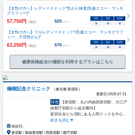
【女性の方へ】レディースドック*乳がん検査(乳腺エコー・マンモ
グラフィー)*
8
月
9
月
10
月
57,750
円
525
（税込）
ポイント
○
○
○
【女性の方へ】フルレディースドック*(乳腺エコー、マンモグラフ
ィー、子宮頸がん)*
8
月
9
月
10
月
63,250
円
575
（税込）
ポイント
○
○
○
健康保険組合の補助を利用するプランはこちら
楠樹記念クリニック
（東京都 新宿区）
更新日:
2026.07.31
特徴
【新宿駅、丸の内線西新宿駅、大江戸
線都庁前駅から徒歩圏内】
新宿住友ビル3階にある人間ドックを中心
...
続きを読む▼
休診日:
-
新宿駅 / 新線新宿駅 / 西新宿駅 / 都庁前駅