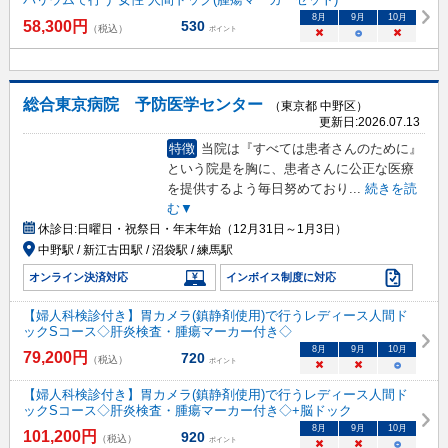
8
月
9
月
10
月
58,300
円
530
（税込）
ポイント
×
○
×
総合東京病院 予防医学センター
（東京都 中野区）
更新日:
2026.07.13
特徴
当院は『すべては患者さんのために』
という院是を胸に、患者さんに公正な医療
を提供するよう毎日努めており
...
続きを読
む▼
休診日:
日曜日・祝祭日・年末年始（12月31日～1月3日）
中野駅 / 新江古田駅 / 沼袋駅 / 練馬駅
オンライン決済対応
インボイス制度に対応
【婦人科検診付き】胃カメラ(鎮静剤使用)で行うレディース人間ド
ックSコース◇肝炎検査・腫瘍マーカー付き◇
8
月
9
月
10
月
79,200
円
720
（税込）
ポイント
×
×
○
【婦人科検診付き】胃カメラ(鎮静剤使用)で行うレディース人間ド
ックSコース◇肝炎検査・腫瘍マーカー付き◇+脳ドック
8
月
9
月
10
月
101,200
円
920
（税込）
ポイント
×
×
○