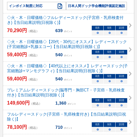
インボイス制度に対応
日本人間ドック学会機能評価認定施設
◇火・木・日曜価格◇フルレディースドック(子宮癌・乳癌検査付
き)【当日結果説明(日祝除く)】
8
月
9
月
10
月
70,290
円
639
（税込）
ポイント
○
○
○
◇火・木・日曜価格◇【20代・30代にオススメ】レディースドック
(子宮細胞診+乳腺エコー)【当日結果説明(日祝除く)】
8
月
9
月
10
月
59,400
円
540
（税込）
ポイント
○
○
○
◇火・木・日曜価格◇【40代以上にオススメ】レディースドック(子
宮細胞診+マンモグラフィ)【当日結果説明(日祝除く)】
8
月
9
月
10
月
59,400
円
540
（税込）
ポイント
○
○
○
プレミアムレディースドック(脳専門・胸部CT・子宮癌・乳癌検査
付き)【当日結果説明(日祝除く)】
8
月
9
月
10
月
149,600
円
1,360
（税込）
ポイント
○
○
○
フルレディースドック(子宮癌・乳癌検査付き)【当日結果説明(日祝
除く)】
8
月
9
月
10
月
78,100
円
710
（税込）
ポイント
○
○
○