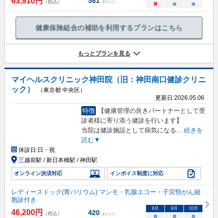
63,910
円
581
（税込）
ポイント
×
○
○
健康保険組合の補助を利用するプランはこちら
もっとプランを見る
マイヘルスクリニック神田院（旧：神田南口健診クリニ
ック）
（東京都 中央区）
更新日:
2026.05.06
特徴
【健康管理の良きパートナーとして受
診者様に寄り添う健診を行います】
当院は健診施設として病気になる
...
続きを
読む▼
休診日:
日・祝
三越前駅 / 新日本橋駅 / 神田駅
オンライン決済対応
インボイス制度に対応
レディースドック(胃バリウム) マンモ・乳腺エコー・子宮頸がん細
胞診付き
8
月
9
月
10
月
46,200
円
420
（税込）
ポイント
○
○
○