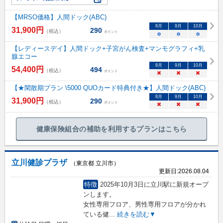
【MRSO価格】人間ドック(ABC)
8
月
9
月
10
月
31,900
円
290
（税込）
ポイント
○
○
○
【レディースデイ】人間ドック+子宮がん検査+マンモグラフィ+乳
腺エコー
8
月
9
月
10
月
54,400
円
494
（税込）
ポイント
×
×
×
【★閑散期プラン \5000 QUOカード特典付き★】人間ドック(ABC)
8
月
9
月
10
月
31,900
円
290
（税込）
ポイント
×
×
×
健康保険組合の補助を利用するプランはこちら
立川健診プラザ
（東京都 立川市）
更新日:
2026.08.04
特徴
2025年10月3日に立川駅に新規オープ
ンします。
女性専用フロア、男性専用フロアが分かれ
ている健
...
続きを読む▼