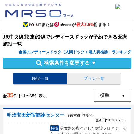
または
が
最大3.5%
貯まる！
JR中央線(快速)沿線
で
レディースドック
が予約できる
医療
施設
一覧
全国のレディースドック（人間ドック＋婦人科検診）ランキング
検索条件を変更する
▼
施設一覧
プラン一覧
35
全
件中
1
〜
35
件表示
明治安田新宿健診センター
（東京都 渋谷区）
更新日:
2026.07.30
特徴
男女別の広々とした健診フロアで、安