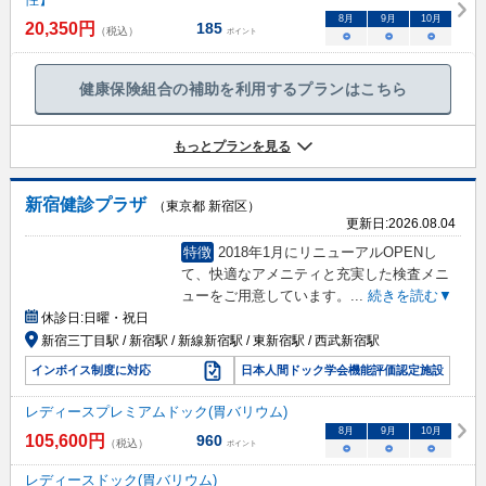
8
月
9
月
10
月
20,350
円
185
（税込）
ポイント
○
○
○
健康保険組合の補助を利用するプランはこちら
もっとプランを見る
新宿健診プラザ
（東京都 新宿区）
更新日:
2026.08.04
特徴
2018年1月にリニューアルOPENし
て、快適なアメニティと充実した検査メニ
ューをご用意しています。
...
続きを読む▼
休診日:
日曜・祝日
新宿三丁目駅 / 新宿駅 / 新線新宿駅 / 東新宿駅 / 西武新宿駅
インボイス制度に対応
日本人間ドック学会機能評価認定施設
レディースプレミアムドック(胃バリウム)
8
月
9
月
10
月
105,600
円
960
（税込）
ポイント
○
○
○
レディースドック(胃バリウム)