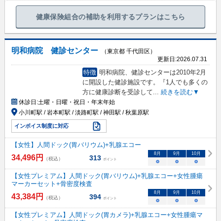
健康保険組合の補助を利用するプランはこちら
明和病院 健診センター
（東京都 千代田区）
更新日:
2026.07.31
特徴
明和病院、健診センターは2010年2月
に開設した健診施設です。『1人でも多くの
方に健康診断を受診して
...
続きを読む▼
休診日:
土曜・日曜・祝日・年末年始
小川町駅 / 岩本町駅 / 淡路町駅 / 神田駅 / 秋葉原駅
インボイス制度に対応
【女性】人間ドック(胃バリウム)+乳腺エコー
8
月
9
月
10
月
34,496
円
313
（税込）
ポイント
○
○
○
【女性プレミアム】人間ドック(胃バリウム)+乳腺エコー+女性腫瘍
マーカーセット+骨密度検査
8
月
9
月
10
月
43,384
円
394
（税込）
ポイント
○
○
○
【女性プレミアム】人間ドック(胃カメラ)+乳腺エコー+女性腫瘍マ