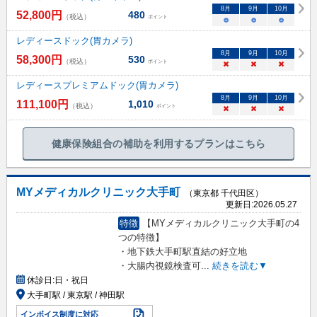
8
月
9
月
10
月
52,800
円
480
（税込）
ポイント
○
○
○
レディースドック(胃カメラ)
8
月
9
月
10
月
58,300
円
530
（税込）
ポイント
×
×
×
レディースプレミアムドック(胃カメラ)
8
月
9
月
10
月
111,100
円
1,010
（税込）
ポイント
×
×
×
健康保険組合の補助を利用するプランはこちら
MYメディカルクリニック大手町
（東京都 千代田区）
更新日:
2026.05.27
特徴
【MYメディカルクリニック大手町の4
つの特徴】
・地下鉄大手町駅直結の好立地
・大腸内視鏡検査可
...
続きを読む▼
休診日:
日・祝日
大手町駅 / 東京駅 / 神田駅
インボイス制度に対応