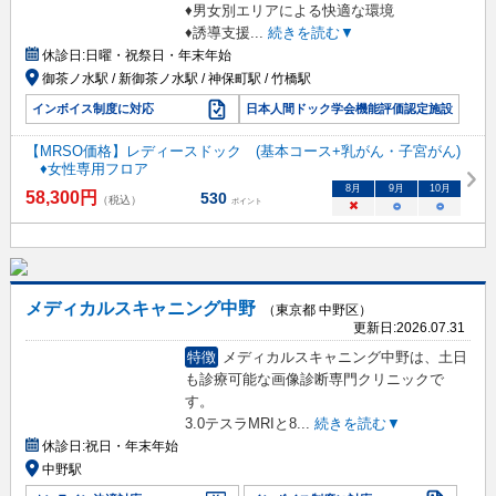
♦男女別エリアによる快適な環境
♦誘導支援
...
続きを読む▼
休診日:
日曜・祝祭日・年末年始
御茶ノ水駅 / 新御茶ノ水駅 / 神保町駅 / 竹橋駅
インボイス制度に対応
日本人間ドック学会機能評価認定施設
【MRSO価格】レディースドック (基本コース+乳がん・子宮がん)
♦女性専用フロア
8
月
9
月
10
月
58,300
円
530
（税込）
ポイント
×
○
○
メディカルスキャニング中野
（東京都 中野区）
更新日:
2026.07.31
特徴
メディカルスキャニング中野は、土日
も診療可能な画像診断専門クリニックで
す。
3.0テスラMRIと8
...
続きを読む▼
休診日:
祝日・年末年始
中野駅