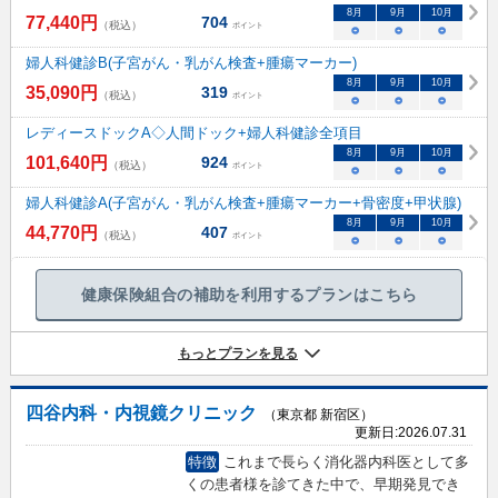
8
月
9
月
10
月
77,440
円
704
（税込）
ポイント
○
○
○
婦人科健診B(子宮がん・乳がん検査+腫瘍マーカー)
8
月
9
月
10
月
35,090
円
319
（税込）
ポイント
○
○
○
レディースドックA◇人間ドック+婦人科健診全項目
8
月
9
月
10
月
101,640
円
924
（税込）
ポイント
○
○
○
婦人科健診A(子宮がん・乳がん検査+腫瘍マーカー+骨密度+甲状腺)
8
月
9
月
10
月
44,770
円
407
（税込）
ポイント
○
○
○
健康保険組合の補助を利用するプランはこちら
もっとプランを見る
四谷内科・内視鏡クリニック
（東京都 新宿区）
更新日:
2026.07.31
特徴
これまで長らく消化器内科医として多
くの患者様を診てきた中で、早期発見でき