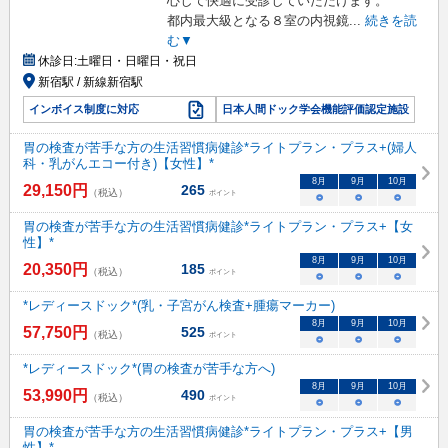
心して快適に受診していただけます。
都内最大級となる８室の内視鏡
...
続きを読
む▼
休診日:
土曜日・日曜日・祝日
新宿駅 / 新線新宿駅
インボイス制度に対応
日本人間ドック学会機能評価認定施設
胃の検査が苦手な方の生活習慣病健診*ライトプラン・プラス+(婦人
科・乳がんエコー付き)【女性】*
8
月
9
月
10
月
29,150
円
265
（税込）
ポイント
○
○
○
胃の検査が苦手な方の生活習慣病健診*ライトプラン・プラス+【女
性】*
8
月
9
月
10
月
20,350
円
185
（税込）
ポイント
○
○
○
*レディースドック*(乳・子宮がん検査+腫瘍マーカー)
8
月
9
月
10
月
57,750
円
525
（税込）
ポイント
○
○
○
*レディースドック*(胃の検査が苦手な方へ)
8
月
9
月
10
月
53,990
円
490
（税込）
ポイント
○
○
○
胃の検査が苦手な方の生活習慣病健診*ライトプラン・プラス+【男
性】*