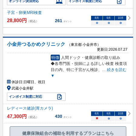
オンライン決済対応
インボイス制度に対応
子宮・卵巣MRI検査
8
月
9
月
10
月
28,800
円
261
（税込）
ポイント
○
○
○
小金井つるかめクリニック
（東京都 小金井市）
更新日:
2026.07.27
特徴
人間ドック・健康診断の取り組み
◆各専門医・技師による詳しい検査 検査項
目の内、特に子宮がん検診、
...
続きを読む
▼
休診日:
日曜日、祝日
武蔵小金井駅
インボイス制度に対応
レディース健診(胃カメラ)
8
月
9
月
10
月
47,300
円
430
（税込）
ポイント
×
○
○
健康保険組合の補助を利用するプランはこちら