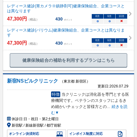
レディース健診(胃カメラ※鎮静剤可)健康保険組合、企業コースと
は異なります
8
月
9
月
10
月
47,300
円
430
（税込）
ポイント
○
○
×
レディース健診(バリウム)健康保険組合、企業コースとは異なりま
す
8
月
9
月
10
月
47,300
円
430
（税込）
ポイント
○
○
×
健康保険組合の補助を利用するプランはこちら
新宿NSビルクリニック
（東京都 新宿区）
更新日:
2026.07.29
特徴
当クリニックは消化器を専門とする医
療機関です。ベテランのスタッフによるき
め細かいチェックと皆様方との
...
続きを読
む▼
休診日:
日・祝日・第2土曜日
新宿駅 / 新線新宿駅 / 都庁前駅
オンライン決済対応
インボイス制度に対応