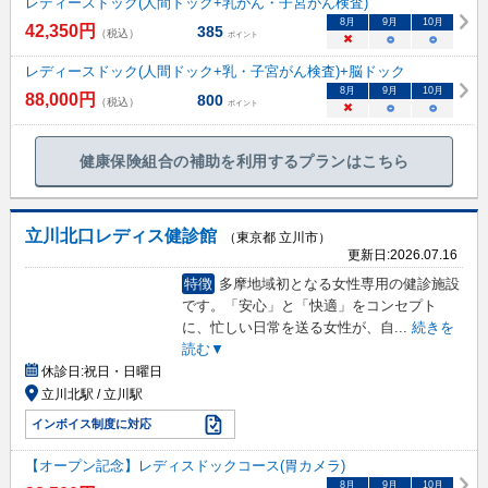
レディースドック(人間ドック+乳がん・子宮がん検査)
8
月
9
月
10
月
42,350
円
385
（税込）
ポイント
×
○
○
レディースドック(人間ドック+乳・子宮がん検査)+脳ドック
8
月
9
月
10
月
88,000
円
800
（税込）
ポイント
×
○
○
健康保険組合の補助を利用するプランはこちら
立川北口レディス健診館
（東京都 立川市）
更新日:
2026.07.16
特徴
多摩地域初となる女性専用の健診施設
です。「安心」と「快適」をコンセプト
に、忙しい日常を送る女性が、自
...
続きを
読む▼
休診日:
祝日・日曜日
立川北駅 / 立川駅
インボイス制度に対応
【オープン記念】レディスドックコース(胃カメラ)
8
月
9
月
10
月