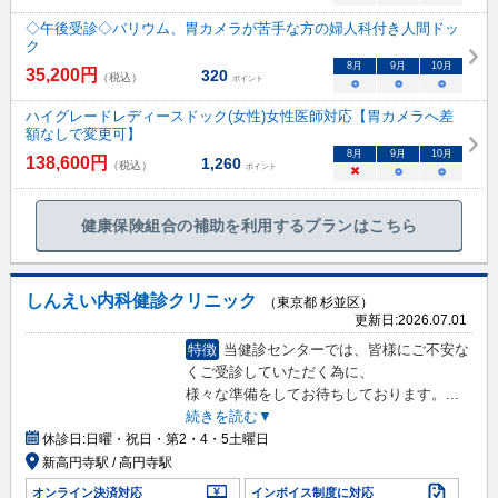
◇午後受診◇バリウム、胃カメラが苦手な方の婦人科付き人間ドッ
ク
8
月
9
月
10
月
35,200
円
320
（税込）
ポイント
○
○
○
ハイグレードレディースドック(女性)女性医師対応【胃カメラへ差
額なしで変更可】
8
月
9
月
10
月
138,600
円
1,260
（税込）
ポイント
×
○
○
健康保険組合の補助を利用するプランはこちら
しんえい内科健診クリニック
（東京都 杉並区）
更新日:
2026.07.01
特徴
当健診センターでは、皆様にご不安な
くご受診していただく為に、
様々な準備をしてお待ちしております。
...
続きを読む▼
休診日:
日曜・祝日・第2・4・5土曜日
新高円寺駅 / 高円寺駅
オンライン決済対応
インボイス制度に対応