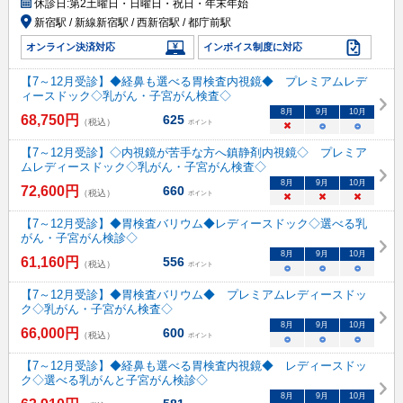
休診日:
第2土曜日・日曜日・祝日・年末年始
新宿駅 / 新線新宿駅 / 西新宿駅 / 都庁前駅
オンライン決済対応
インボイス制度に対応
【7～12月受診】◆経鼻も選べる胃検査内視鏡◆ プレミアムレデ
ィースドック◇乳がん・子宮がん検査◇
8
月
9
月
10
月
68,750
円
625
（税込）
ポイント
×
○
○
【7～12月受診】◇内視鏡が苦手な方へ鎮静剤内視鏡◇ プレミア
ムレディースドック◇乳がん・子宮がん検査◇
8
月
9
月
10
月
72,600
円
660
（税込）
ポイント
×
×
×
【7～12月受診】◆胃検査バリウム◆レディースドック◇選べる乳
がん・子宮がん検診◇
8
月
9
月
10
月
61,160
円
556
（税込）
ポイント
○
○
○
【7～12月受診】◆胃検査バリウム◆ プレミアムレディースドッ
ク◇乳がん・子宮がん検査◇
8
月
9
月
10
月
66,000
円
600
（税込）
ポイント
○
○
○
【7～12月受診】◆経鼻も選べる胃検査内視鏡◆ レディースドッ
ク◇選べる乳がんと子宮がん検診◇
8
月
9
月
10
月