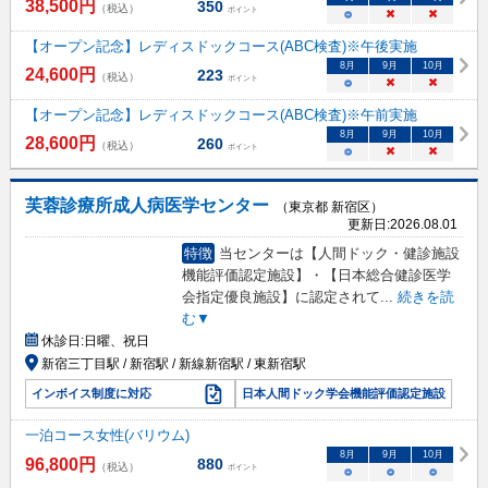
38,500
円
350
（税込）
ポイント
○
×
×
【オープン記念】レディスドックコース(ABC検査)※午後実施
8
月
9
月
10
月
24,600
円
223
（税込）
ポイント
○
×
×
【オープン記念】レディスドックコース(ABC検査)※午前実施
8
月
9
月
10
月
28,600
円
260
（税込）
ポイント
○
×
×
芙蓉診療所成人病医学センター
（東京都 新宿区）
更新日:
2026.08.01
特徴
当センターは【人間ドック・健診施設
機能評価認定施設】・【日本総合健診医学
会指定優良施設】に認定されて
...
続きを読
む▼
休診日:
日曜、祝日
新宿三丁目駅 / 新宿駅 / 新線新宿駅 / 東新宿駅
インボイス制度に対応
日本人間ドック学会機能評価認定施設
一泊コース女性(バリウム)
8
月
9
月
10
月
96,800
円
880
（税込）
ポイント
○
○
○