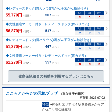
◆レディースドック(胃カメラ)(乳がん子宮がん検診付き)
8
月
9
月
10
月
55,770
円
507
（税込）
ポイント
×
×
×
◆女性腫瘍マーカー付き・レディースドック(胃バリウム)
8
月
9
月
10
月
56,870
円
517
（税込）
ポイント
○
○
○
◆レディースドック(胃バリウム)(乳がん子宮がん検診付き)
8
月
9
月
10
月
51,370
円
467
（税込）
ポイント
○
○
○
◆女性腫瘍マーカー付き・レディースドック(胃カメラ)
8
月
9
月
10
月
61,270
円
557
（税込）
ポイント
×
×
×
健康保険組合の補助を利用するプランはこちら
こころとからだの元氣プラザ
（東京都 千代田区）
更新日:
2026.07.02
特徴
♦神保町エリア≪４駅６路線≫からア
クセス可能な好立地