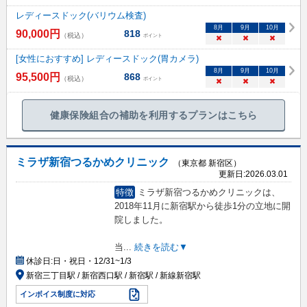
レディースドック(バリウム検査)
8
月
9
月
10
月
90,000
円
818
（税込）
ポイント
×
×
×
[女性におすすめ] レディースドック(胃カメラ)
8
月
9
月
10
月
95,500
円
868
（税込）
ポイント
×
×
×
健康保険組合の補助を利用するプランはこちら
ミラザ新宿つるかめクリニック
（東京都 新宿区）
更新日:
2026.03.01
特徴
ミラザ新宿つるかめクリニックは、
2018年11月に新宿駅から徒歩1分の立地に開
院しました。
当
...
続きを読む▼
休診日:
日・祝日・12/31~1/3
新宿三丁目駅 / 新宿西口駅 / 新宿駅 / 新線新宿駅
インボイス制度に対応