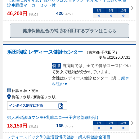
【女性におすすめ】胃バリウム人間ドック+乳がん・子宮頸がん健
診◆腫瘍マーカーセット付
8
月
9
月
10
月
46,200
円
420
（税込）
ポイント
○
○
○
健康保険組合の補助を利用するプランはこちら
浜田病院 レディース健診センター
（東京都 千代田区）
更新日:
2026.07.31
特徴
当病院では、全ての健診コースについ
て男女で建物が分かれています。
女性はレディース健診センター（浜
...
続き
を読む▼
休診日:
日・祝日
御茶ノ水駅 / 新御茶ノ水駅
インボイス制度に対応
婦人科健診D(マンモ+乳腺エコー+子宮頸部細胞診)
8
月
9
月
10
月
18,150
円
165
（税込）
ポイント
○
○
○
レディースドックB◇生活習慣病健診 +婦人科健診全項目