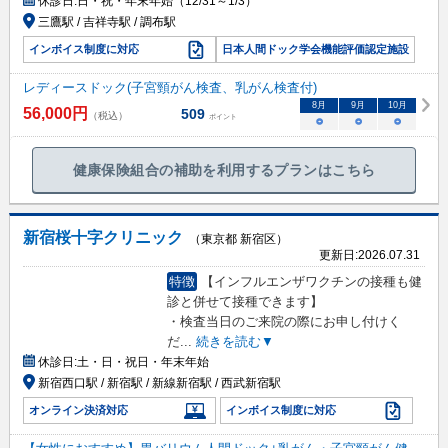
休診日:
日・祝・年末年始（12/31～1/3）
三鷹駅 / 吉祥寺駅 / 調布駅
インボイス制度に対応
日本人間ドック学会機能評価認定施設
レディースドック(子宮頸がん検査、乳がん検査付)
8
月
9
月
10
月
56,000
円
509
（税込）
ポイント
○
○
○
健康保険組合の補助を利用するプランはこちら
新宿桜十字クリニック
（東京都 新宿区）
更新日:
2026.07.31
特徴
【インフルエンザワクチンの接種も健
診と併せて接種できます】
・検査当日のご来院の際にお申し付けく
だ
...
続きを読む▼
休診日:
土・日・祝日・年末年始
新宿西口駅 / 新宿駅 / 新線新宿駅 / 西武新宿駅
オンライン決済対応
インボイス制度に対応