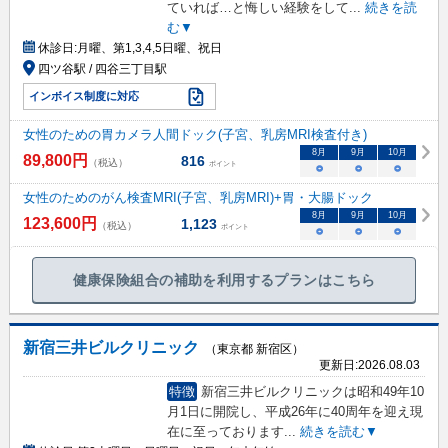
ていれば…と悔しい経験をして
...
続きを読
む▼
休診日:
月曜、第1,3,4,5日曜、祝日
四ツ谷駅 / 四谷三丁目駅
インボイス制度に対応
女性のための胃カメラ人間ドック(子宮、乳房MRI検査付き)
8
月
9
月
10
月
89,800
円
816
（税込）
ポイント
○
○
○
女性のためのがん検査MRI(子宮、乳房MRI)+胃・大腸ドック
8
月
9
月
10
月
123,600
円
1,123
（税込）
ポイント
○
○
○
健康保険組合の補助を利用するプランはこちら
新宿三井ビルクリニック
（東京都 新宿区）
更新日:
2026.08.03
特徴
新宿三井ビルクリニックは昭和49年10
月1日に開院し、平成26年に40周年を迎え現
在に至っております
...
続きを読む▼