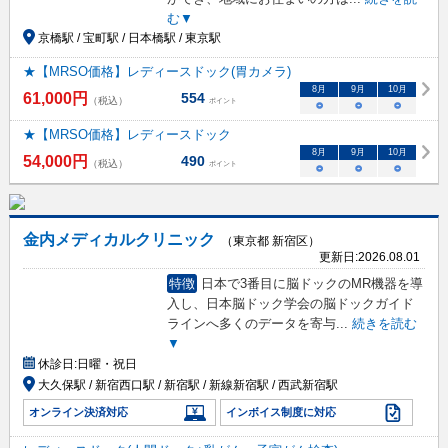
む▼
京橋駅 / 宝町駅 / 日本橋駅 / 東京駅
★【MRSO価格】レディースドック(胃カメラ)
8
月
9
月
10
月
61,000
円
554
（税込）
ポイント
○
○
○
★【MRSO価格】レディースドック
8
月
9
月
10
月
54,000
円
490
（税込）
ポイント
○
○
○
金内メディカルクリニック
（東京都 新宿区）
更新日:
2026.08.01
特徴
日本で3番目に脳ドックのMR機器を導
入し、日本脳ドック学会の脳ドックガイド
ラインへ多くのデータを寄与
...
続きを読む
▼
休診日:
日曜・祝日
大久保駅 / 新宿西口駅 / 新宿駅 / 新線新宿駅 / 西武新宿駅
オンライン決済対応
インボイス制度に対応