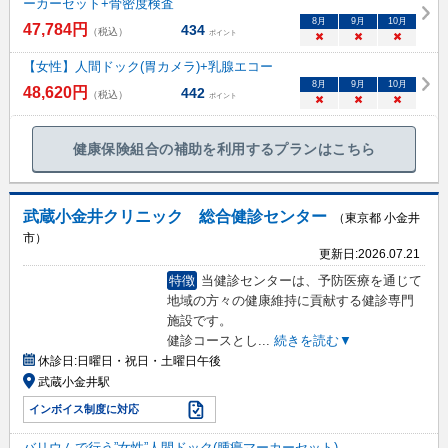
ーカーセット+骨密度検査
8
月
9
月
10
月
47,784
円
434
（税込）
ポイント
×
×
×
【女性】人間ドック(胃カメラ)+乳腺エコー
8
月
9
月
10
月
48,620
円
442
（税込）
ポイント
×
×
×
健康保険組合の補助を利用するプランはこちら
武蔵小金井クリニック 総合健診センター
（東京都 小金井
市）
更新日:
2026.07.21
特徴
当健診センターは、予防医療を通じて
地域の方々の健康維持に貢献する健診専門
施設です。
健診コースとし
...
続きを読む▼
休診日:
日曜日・祝日・土曜日午後
武蔵小金井駅
インボイス制度に対応
バリウムで行う”女性”人間ドック(腫瘍マーカーセット)