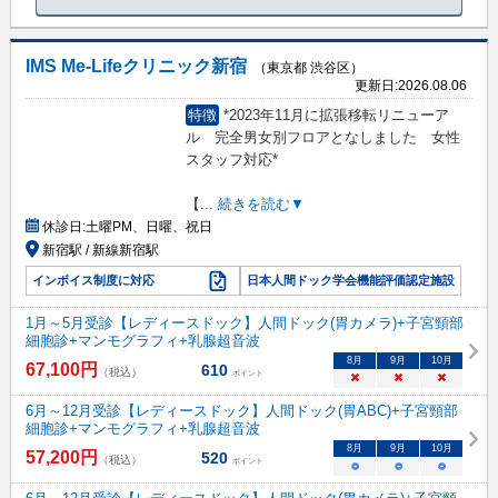
IMS Me-Lifeクリニック新宿
（東京都 渋谷区）
更新日:
2026.08.06
特徴
*2023年11月に拡張移転リニューア
ル 完全男女別フロアとなしました 女性
スタッフ対応*
【
...
続きを読む▼
休診日:
土曜PM、日曜、祝日
新宿駅 / 新線新宿駅
インボイス制度に対応
日本人間ドック学会機能評価認定施設
1月～5月受診【レディースドック】人間ドック(胃カメラ)+子宮頸部
細胞診+マンモグラフィ+乳腺超音波
8
月
9
月
10
月
67,100
円
610
（税込）
ポイント
×
×
×
6月～12月受診【レディースドック】人間ドック(胃ABC)+子宮頸部
細胞診+マンモグラフィ+乳腺超音波
8
月
9
月
10
月
57,200
円
520
（税込）
ポイント
○
○
○