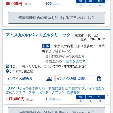
8
月
9
月
10
月
99,000
円
900
（税込）
ポイント
○
○
○
健康保険組合の補助を利用するプランはこちら
アムス丸の内パレスビルクリニック
（東京都 千代田区）
更新日:
2026.07.31
特徴
・東京丸の内北口より徒歩8分・大手
町駅より徒歩4～8分
・当日に医師からの説明あり
・再検査が必
...
続きを読む▼
休診日:
日曜（ただし祝日についてGW・年末年始は休診）
大手町駅 / 東京駅
オンライン決済対応
インボイス制度に対応
【MRSOからのみ予約可能】女性に適した21種のオプション検査を
含めたフルコース半日人間ドックプラン+食事券付
8
月
9
月
10
月
117,480
円
1,068
（税込）
ポイント
○
○
○