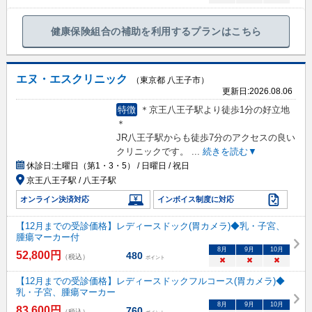
健康保険組合の補助を利用するプランはこちら
エヌ・エスクリニック
（東京都 八王子市）
更新日:
2026.08.06
特徴
＊京王八王子駅より徒歩1分の好立地
＊
JR八王子駅からも徒歩7分のアクセスの良い
クリニックです。
...
続きを読む▼
休診日:
土曜日（第1・3・5） / 日曜日 / 祝日
京王八王子駅 / 八王子駅
オンライン決済対応
インボイス制度に対応
【12月までの受診価格】レディースドック(胃カメラ)◆乳・子宮、
腫瘍マーカー付
8
月
9
月
10
月
52,800
円
480
（税込）
ポイント
×
×
×
【12月までの受診価格】レディースドックフルコース(胃カメラ)◆
乳・子宮、腫瘍マーカー
8
月
9
月
10
月
83,600
円
760
（税込）