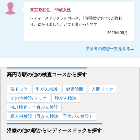
東京都
在住
59
歳
女性
レディースドックフルコ―ス、2時間程ですべてが終わ
り、助かりました。とても良かったです
2025年05月
受診者の感想一覧を見る→
高円寺駅
の
他の
検査コースから探す
脳ドック
乳がん検診
健康診断
人間ドック
その他検診/ドック
肺がん検診
PET検査・全身がん検診
婦人科検診（乳がん検診、子宮がん検診）
沿線の他の駅から
レディースドックを
探す