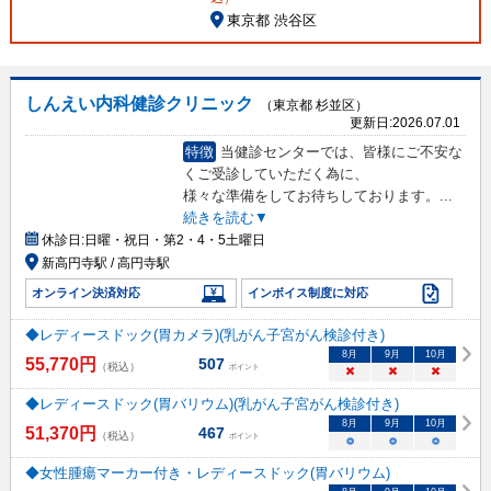
東京都 渋谷区
しんえい内科健診クリニック
（東京都 杉並区）
更新日:
2026.07.01
特徴
当健診センターでは、皆様にご不安な
くご受診していただく為に、
様々な準備をしてお待ちしております。
...
続きを読む▼
休診日:
日曜・祝日・第2・4・5土曜日
新高円寺駅 / 高円寺駅
オンライン決済対応
インボイス制度に対応
◆レディースドック(胃カメラ)(乳がん子宮がん検診付き)
8
月
9
月
10
月
55,770
円
507
（税込）
ポイント
×
×
×
◆レディースドック(胃バリウム)(乳がん子宮がん検診付き)
8
月
9
月
10
月
51,370
円
467
（税込）
ポイント
○
○
○
◆女性腫瘍マーカー付き・レディースドック(胃バリウム)