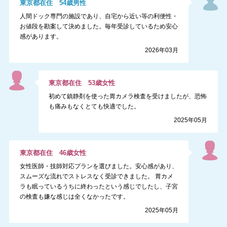
東京都
在住
54
歳
男性
人間ドック専門の施設であり、自宅から近い等の利便性・
お値段を勘案して決めました。毎年受診しているため安心
感があります。
2026年03月
東京都
在住
53
歳
女性
初めて鎮静剤を使った胃カメラ検査を受けましたが、恐怖
も痛みもなくとても快適でした。
2025年05月
東京都
在住
46
歳
女性
女性医師・技師対応プランを選びました。安心感があり、
スムーズな流れでストレスなく受診できました。 胃カメ
ラも眠っているうちに終わったという感じでしたし、子宮
の検査も嫌な感じは全くなかったです。
2025年05月