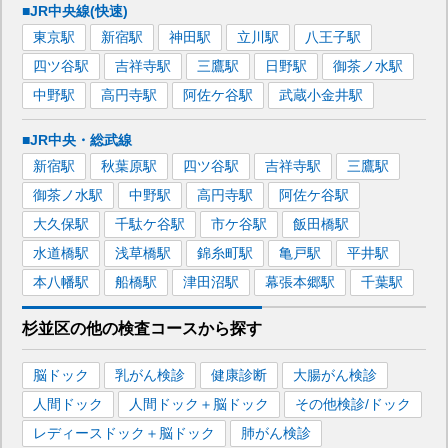
■JR中央線(快速)
東京
駅
新宿
駅
神田
駅
立川
駅
八王子
駅
四ツ谷
駅
吉祥寺
駅
三鷹
駅
日野
駅
御茶ノ水
駅
中野
駅
高円寺
駅
阿佐ケ谷
駅
武蔵小金井
駅
■JR中央・総武線
新宿
駅
秋葉原
駅
四ツ谷
駅
吉祥寺
駅
三鷹
駅
御茶ノ水
駅
中野
駅
高円寺
駅
阿佐ケ谷
駅
大久保
駅
千駄ケ谷
駅
市ケ谷
駅
飯田橋
駅
水道橋
駅
浅草橋
駅
錦糸町
駅
亀戸
駅
平井
駅
本八幡
駅
船橋
駅
津田沼
駅
幕張本郷
駅
千葉
駅
杉並区
の
他の
検査コースから探す
脳ドック
乳がん検診
健康診断
大腸がん検診
人間ドック
人間ドック＋脳ドック
その他検診/ドック
レディースドック＋脳ドック
肺がん検診