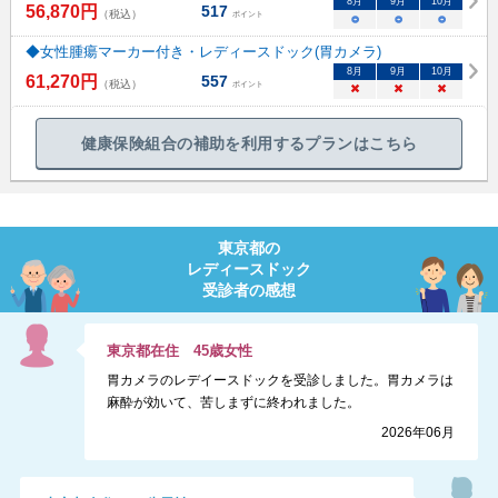
8
月
9
月
10
月
56,870
円
517
（税込）
ポイント
○
○
○
◆女性腫瘍マーカー付き・レディースドック(胃カメラ)
8
月
9
月
10
月
61,270
円
557
（税込）
ポイント
×
×
×
健康保険組合の補助を利用するプランはこちら
東京都
の
レディースドック
受診者の感想
東京都
在住
45
歳
女性
胃カメラのレデイースドックを受診しました。胃カメラは
麻酔が効いて、苦しまずに終われました。
2026年06月