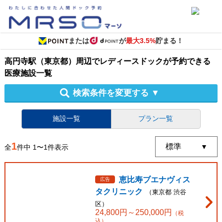
または
が
最大3.5%
貯まる！
高円寺駅（東京都）周辺
で
レディースドック
が予約できる
医療施設
一覧
検索条件を変更する
▼
施設一覧
プラン一覧
1
全
件中
1
〜
1
件表示
恵比寿ブエナヴィス
広告
タクリニック
（
東京都
渋谷
区
）
24,800
円～
250,000
円
（税
込）