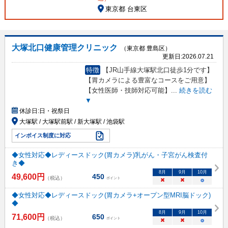
東京都 台東区
大塚北口健康管理クリニック
（東京都 豊島区）
更新日:
2026.07.21
特徴
【JR山手線大塚駅北口徒歩1分です】
【胃カメラによる豊富なコースをご用意】
【女性医師・技師対応可能】
...
続きを読む
▼
休診日:
日・祝祭日
大塚駅 / 大塚駅前駅 / 新大塚駅 / 池袋駅
インボイス制度に対応
◆女性対応◆レディースドック(胃カメラ)乳がん・子宮がん検査付
き◆
8
月
9
月
10
月
49,600
円
450
（税込）
ポイント
×
×
○
◆女性対応◆レディースドック(胃カメラ+オープン型MRI脳ドック)
◆
8
月
9
月
10
月
71,600
円
650
（税込）
ポイント
×
×
○