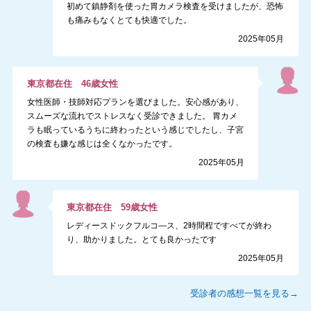
初めて鎮静剤を使った胃カメラ検査を受けましたが、恐怖
も痛みもなくとても快適でした。
2025年05月
東京都
在住
46
歳
女性
女性医師・技師対応プランを選びました。安心感があり、
スムーズな流れでストレスなく受診できました。 胃カメ
ラも眠っているうちに終わったという感じでしたし、子宮
の検査も嫌な感じは全くなかったです。
2025年05月
東京都
在住
59
歳
女性
レディースドックフルコ―ス、2時間程ですべてが終わ
り、助かりました。とても良かったです
2025年05月
受診者の感想一覧を見る→