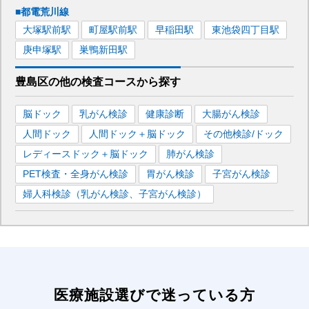
■都電荒川線
大塚駅前
駅
町屋駅前
駅
早稲田
駅
東池袋四丁目
駅
庚申塚
駅
巣鴨新田
駅
豊島区
の
他の
検査コースから探す
脳ドック
乳がん検診
健康診断
大腸がん検診
人間ドック
人間ドック＋脳ドック
その他検診/ドック
レディースドック＋脳ドック
肺がん検診
PET検査・全身がん検診
胃がん検診
子宮がん検診
婦人科検診（乳がん検診、子宮がん検診）
医療施設選びで迷っている方