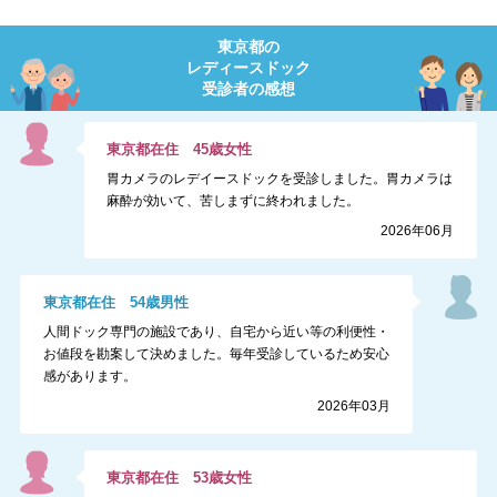
東京都
の
レディースドック
受診者の感想
東京都
在住
45
歳
女性
胃カメラのレデイースドックを受診しました。胃カメラは
麻酔が効いて、苦しまずに終われました。
2026年06月
東京都
在住
54
歳
男性
人間ドック専門の施設であり、自宅から近い等の利便性・
お値段を勘案して決めました。毎年受診しているため安心
感があります。
2026年03月
東京都
在住
53
歳
女性