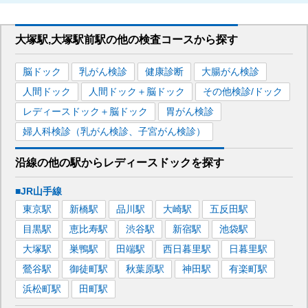
大塚駅,大塚駅前駅
の
他の
検査コースから探す
脳ドック
乳がん検診
健康診断
大腸がん検診
人間ドック
人間ドック＋脳ドック
その他検診/ドック
レディースドック＋脳ドック
胃がん検診
婦人科検診（乳がん検診、子宮がん検診）
沿線の他の駅から
レディースドックを
探す
■JR山手線
東京
駅
新橋
駅
品川
駅
大崎
駅
五反田
駅
目黒
駅
恵比寿
駅
渋谷
駅
新宿
駅
池袋
駅
大塚
駅
巣鴨
駅
田端
駅
西日暮里
駅
日暮里
駅
鶯谷
駅
御徒町
駅
秋葉原
駅
神田
駅
有楽町
駅
浜松町
駅
田町
駅