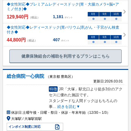
◆女性対応◆プレミアムレディースドック(胃・大腸カメラ+脳+ア
ミノ付き)◆
8
月
9
月
10
月
129,940
円
1,181
（税込）
ポイント
○
○
○
◆女性対応◆レディースドック(胃バリウム)乳がん・子宮がん検査
付き◆
8
月
9
月
10
月
44,800
円
407
（税込）
ポイント
○
○
○
健康保険組合の補助を利用するプランはこちら
総合病院一心病院
（東京都 豊島区）
更新日:
2026.03.01
特徴
JR「大塚」駅北口より徒歩3分のアク
セスに優れた施設です。
スタンダードな人間ドックはもちろんの
事
...
続きを読む▼
休診日:
土曜午後・日曜・祭日・休診・年末年始（12/30～1/3）
大塚駅 / 大塚駅前駅
インボイス制度に対応