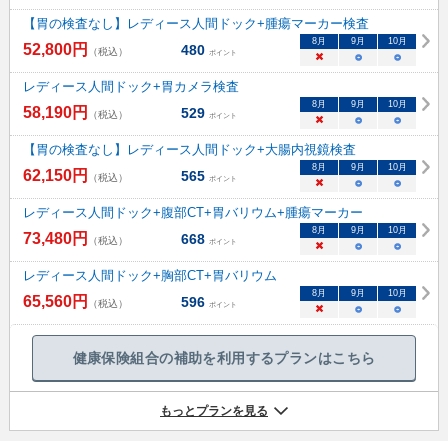
【胃の検査なし】レディース人間ドック+腫瘍マーカー検査
8
月
9
月
10
月
52,800
円
480
（税込）
ポイント
×
○
○
レディース人間ドック+胃カメラ検査
8
月
9
月
10
月
58,190
円
529
（税込）
ポイント
×
○
○
【胃の検査なし】レディース人間ドック+大腸内視鏡検査
8
月
9
月
10
月
62,150
円
565
（税込）
ポイント
×
○
○
レディース人間ドック+腹部CT+胃バリウム+腫瘍マーカー
8
月
9
月
10
月
73,480
円
668
（税込）
ポイント
×
○
○
レディース人間ドック+胸部CT+胃バリウム
8
月
9
月
10
月
65,560
円
596
（税込）
ポイント
×
○
○
健康保険組合の補助を利用するプランはこちら
もっとプランを見る