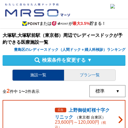
または
が
最大3.5%
貯まる！
大塚駅,大塚駅前駅（東京都）周辺
で
レディースドック
が予
約できる
医療施設
一覧
豊島区のレディースドック（人間ドック＋婦人科検診）ランキング
検索条件を変更する
▼
施設一覧
プラン一覧
2
全
件中
1
〜
2
件表示
上野御徒町桜十字ク
広告
リニック
（
東京都
台東区
）
23,600
円～
120,000
円
（税
込）