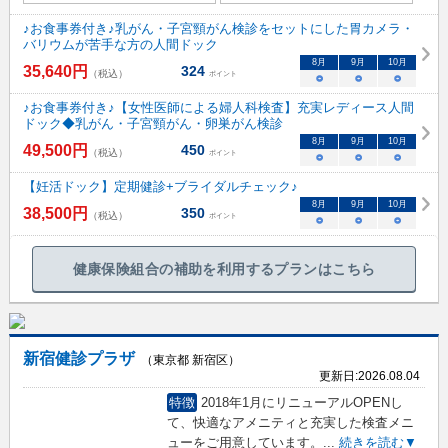
♪お食事券付き♪乳がん・子宮頸がん検診をセットにした胃カメラ・
バリウムが苦手な方の人間ドック
8
月
9
月
10
月
35,640
円
324
（税込）
ポイント
○
○
○
♪お食事券付き♪【女性医師による婦人科検査】充実レディース人間
ドック◆乳がん・子宮頸がん・卵巣がん検診
8
月
9
月
10
月
49,500
円
450
（税込）
ポイント
○
○
○
【妊活ドック】定期健診+ブライダルチェック♪
8
月
9
月
10
月
38,500
円
350
（税込）
ポイント
○
○
○
健康保険組合の補助を利用するプランはこちら
新宿健診プラザ
（東京都 新宿区）
更新日:
2026.08.04
特徴
2018年1月にリニューアルOPENし
て、快適なアメニティと充実した検査メニ
ューをご用意しています。
...
続きを読む▼