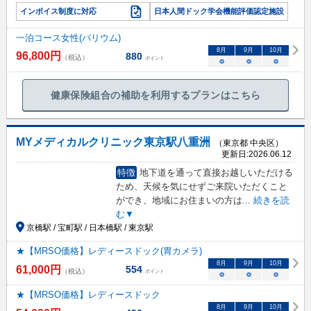
インボイス制度に対応
日本人間ドック学会機能評価認定施設
一泊コース女性(バリウム)
8
月
9
月
10
月
96,800
円
880
（税込）
ポイント
○
○
○
健康保険組合の補助を利用するプランはこちら
MYメディカルクリニック東京駅八重洲
（東京都 中央区）
更新日:
2026.06.12
特徴
地下道を通って直接お越しいただける
ため、天候を気にせずご来院いただくこと
ができ、地域にお住まいの方は
...
続きを読
む▼
京橋駅 / 宝町駅 / 日本橋駅 / 東京駅
★【MRSO価格】レディースドック(胃カメラ)
8
月
9
月
10
月
61,000
円
554
（税込）
ポイント
○
○
○
★【MRSO価格】レディースドック
8
月
9
月
10
月