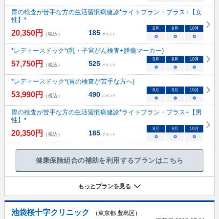
胃の検査が苦手な方の生活習慣病健診*ライトプラン・プラス+【女
性】*
8
月
9
月
10
月
20,350
円
185
（税込）
ポイント
○
○
○
*レディースドック*(乳・子宮がん検査+腫瘍マーカー)
8
月
9
月
10
月
57,750
円
525
（税込）
ポイント
○
○
○
*レディースドック*(胃の検査が苦手な方へ)
8
月
9
月
10
月
53,990
円
490
（税込）
ポイント
○
○
○
胃の検査が苦手な方の生活習慣病健診*ライトプラン・プラス+【男
性】*
8
月
9
月
10
月
20,350
円
185
（税込）
ポイント
○
○
○
健康保険組合の補助を利用するプランはこちら
もっとプランを見る
池袋桜十字クリニック
（東京都 豊島区）