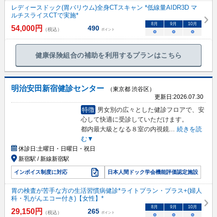
レディースドック(胃バリウム)全身CTスキャン *低線量AIDR3D マ
ルチスライスCTで実施*
8
月
9
月
10
月
54,000
円
490
（税込）
ポイント
○
○
○
健康保険組合の補助を利用するプランはこちら
明治安田新宿健診センター
（東京都 渋谷区）
更新日:
2026.07.30
特徴
男女別の広々とした健診フロアで、安
心して快適に受診していただけます。
都内最大級となる８室の内視鏡
...
続きを読
む▼
休診日:
土曜日・日曜日・祝日
新宿駅 / 新線新宿駅
インボイス制度に対応
日本人間ドック学会機能評価認定施設
胃の検査が苦手な方の生活習慣病健診*ライトプラン・プラス+(婦人
科・乳がんエコー付き)【女性】*
8
月
9
月
10
月
29,150
円
265
（税込）
ポイント
○
○
○