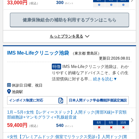
33,000
円
300
（税込）
ポイント
○
○
○
健康保険組合の補助を利用するプランはこちら
もっとプランを見る
IMS Me-Lifeクリニック池袋
（東京都 豊島区）
更新日:
2026.08.01
特徴
IMS Me-Lifeクリニック池袋は、わか
りやすく的確なアドバイスこそ、多くの生
活習慣病に対する早
...
続きを読む▼
休診日:
日曜、祝日
池袋駅
インボイス制度に対応
日本人間ドック学会機能評価認定施設
1月～5月○女性【レディースドック】人間ドック(胃部X線)+子宮頸
部細胞診+マンモグラフィ+乳腺超音波
8
月
9
月
10
月
59,400
円
540
（税込）
ポイント
×
×
×
○女性【プレミアムドック:個室でリラックス受診♪】人間ドック(胃