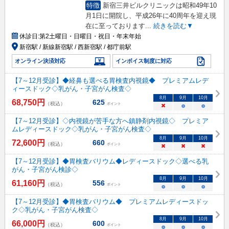
特徴
新宿三井ビルクリニックは昭和49年10
月1日に開院し、平成26年に40周年を迎え現
在に至っております
...
続きを読む▼
休診日:
第2土曜日・日曜日・祝日・年末年始
新宿駅 / 新線新宿駅 / 西新宿駅 / 都庁前駅
オンライン決済対応
インボイス制度に対応
【7～12月受診】◆経鼻も選べる胃検査内視鏡◆ プレミアムレデ
ィースドック◇乳がん・子宮がん検査◇
8
月
9
月
10
月
68,750
円
625
（税込）
ポイント
×
○
○
【7～12月受診】◇内視鏡が苦手な方へ鎮静剤内視鏡◇ プレミア
ムレディースドック◇乳がん・子宮がん検査◇
8
月
9
月
10
月
72,600
円
660
（税込）
ポイント
×
×
×
【7～12月受診】◆胃検査バリウム◆レディースドック◇選べる乳
がん・子宮がん検診◇
8
月
9
月
10
月
61,160
円
556
（税込）
ポイント
○
○
○
【7～12月受診】◆胃検査バリウム◆ プレミアムレディースドッ
ク◇乳がん・子宮がん検査◇
8
月
9
月
10
月
66,000
円
600
（税込）
ポイント
○
○
○