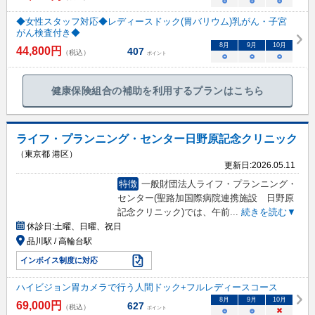
○
○
○
◆女性スタッフ対応◆レディースドック(胃バリウム)乳がん・子宮
がん検査付き◆
8
月
9
月
10
月
44,800
円
407
（税込）
ポイント
○
○
○
健康保険組合の補助を利用するプランはこちら
ライフ・プランニング・センター日野原記念クリニック
（東京都 港区）
更新日:
2026.05.11
特徴
一般財団法人ライフ・プランニング・
センター(聖路加国際病院連携施設 日野原
記念クリニック)では、午前
...
続きを読む▼
休診日:
土曜、日曜、祝日
品川駅 / 高輪台駅
インボイス制度に対応
ハイビジョン胃カメラで行う人間ドック+フルレディースコース
8
月
9
月
10
月
69,000
円
627
（税込）
ポイント
○
○
×