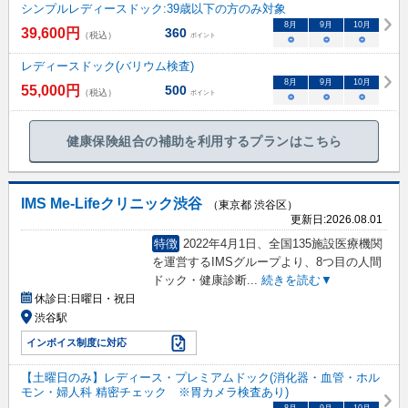
シンプルレディースドック:39歳以下の方のみ対象
8
月
9
月
10
月
39,600
円
360
（税込）
ポイント
○
○
○
レディースドック(バリウム検査)
8
月
9
月
10
月
55,000
円
500
（税込）
ポイント
○
○
○
健康保険組合の補助を利用するプランはこちら
IMS Me-Lifeクリニック渋谷
（東京都 渋谷区）
更新日:
2026.08.01
特徴
2022年4月1日、全国135施設医療機関
を運営するIMSグループより、8つ目の人間
ドック・健康診断
...
続きを読む▼
休診日:
日曜日・祝日
渋谷駅
インボイス制度に対応
【土曜日のみ】レディース・プレミアムドック(消化器・血管・ホル
モン・婦人科 精密チェック ※胃カメラ検査あり)
8
月
9
月
10
月