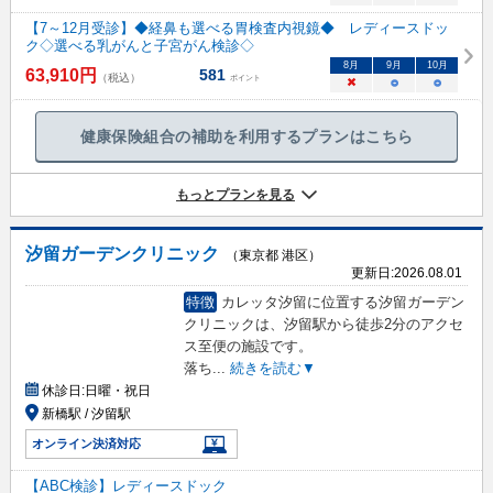
【7～12月受診】◆経鼻も選べる胃検査内視鏡◆ レディースドッ
ク◇選べる乳がんと子宮がん検診◇
8
月
9
月
10
月
63,910
円
581
（税込）
ポイント
×
○
○
健康保険組合の補助を利用するプランはこちら
もっとプランを見る
汐留ガーデンクリニック
（東京都 港区）
更新日:
2026.08.01
特徴
カレッタ汐留に位置する汐留ガーデン
クリニックは、汐留駅から徒歩2分のアクセ
ス至便の施設です。
落ち
...
続きを読む▼
休診日:
日曜・祝日
新橋駅 / 汐留駅
オンライン決済対応
【ABC検診】レディースドック