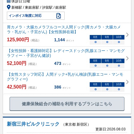
休診日:
日曜
新橋駅 / 東銀座駅 / 汐留駅 / 銀座駅
インボイス制度に対応
胃カメラ・大腸カメラフルコース人間ドック(胃カメラ・大腸カメ
ラ・乳がん・子宮がん)【女性医師在籍】
8
月
9
月
10
月
125,900
円
1,144
（税込）
ポイント
○
○
○
【女性技師・看護師対応】レディースドック(乳腺エコー・マンモグ
ラフィー・子宮がん健診)
8
月
9
月
10
月
52,100
円
473
（税込）
ポイント
○
○
○
【女性スタッフ対応】人間ドック+乳がん検診(乳腺エコー・マンモ
グラフィー)
8
月
9
月
10
月
42,500
円
386
（税込）
ポイント
○
○
○
健康保険組合の補助を利用するプランはこちら
新宿三井ビルクリニック
（東京都 新宿区）
更新日:
2026.08.03