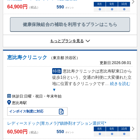
8
月
9
月
10
月
64,900
円
590
（税込）
ポイント
○
○
○
健康保険組合の補助を利用するプランはこちら
もっとプランを見る
恵比寿クリニック
（東京都 渋谷区）
更新日:
2026.08.01
特徴
恵比寿クリニックは恵比寿駅東口から
徒歩1分という、交通の利便に大変優れた立
地に位置するクリニックです
...
続きを読む
▼
休診日:
日曜・祝日・年末年始
恵比寿駅
インボイス制度に対応
レディースドック(胃カメラ)*鎮静剤オプション選択可*
8
月
9
月
10
月
60,500
円
550
（税込）
ポイント
○
○
○