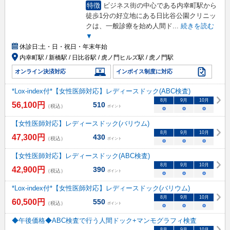
特徴
ビジネス街の中心である内幸町駅から
徒歩1分の好立地にある日比谷公園クリニッ
クは、一般診療を始め人間ド
...
続きを読む
▼
休診日:
土・日・祝日・年末年始
内幸町駅 / 新橋駅 / 日比谷駅 / 虎ノ門ヒルズ駅 / 虎ノ門駅
オンライン決済対応
インボイス制度に対応
*Lox-index付*【女性医師対応】レディースドック(ABC検査)
8
月
9
月
10
月
56,100
円
510
（税込）
ポイント
○
○
○
【女性医師対応】レディースドック(バリウム)
8
月
9
月
10
月
47,300
円
430
（税込）
ポイント
○
○
○
【女性医師対応】レディースドック(ABC検査)
8
月
9
月
10
月
42,900
円
390
（税込）
ポイント
○
○
○
*Lox-index付*【女性医師対応】レディースドック(バリウム)
8
月
9
月
10
月
60,500
円
550
（税込）
ポイント
○
○
○
◆午後価格◆ABC検査で行う人間ドック+マンモグラフィ検査
8
月
9
月
10
月