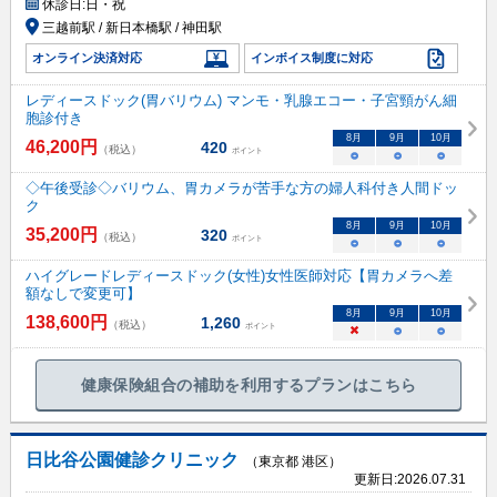
休診日:
日・祝
三越前駅 / 新日本橋駅 / 神田駅
オンライン決済対応
インボイス制度に対応
レディースドック(胃バリウム) マンモ・乳腺エコー・子宮頸がん細
胞診付き
8
月
9
月
10
月
46,200
円
420
（税込）
ポイント
○
○
○
◇午後受診◇バリウム、胃カメラが苦手な方の婦人科付き人間ドッ
ク
8
月
9
月
10
月
35,200
円
320
（税込）
ポイント
○
○
○
ハイグレードレディースドック(女性)女性医師対応【胃カメラへ差
額なしで変更可】
8
月
9
月
10
月
138,600
円
1,260
（税込）
ポイント
×
○
○
健康保険組合の補助を利用するプランはこちら
日比谷公園健診クリニック
（東京都 港区）
更新日:
2026.07.31