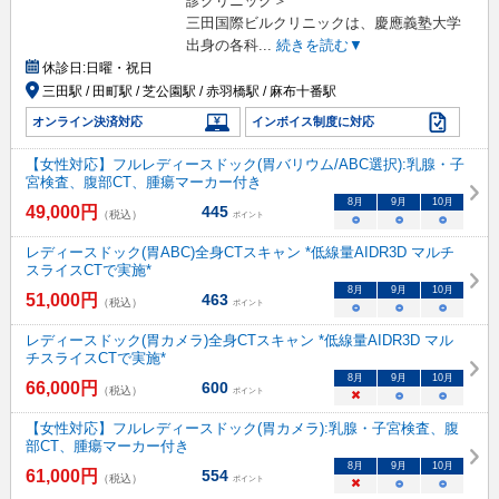
診クリニック＞
三田国際ビルクリニックは、慶應義塾大学
出身の各科
...
続きを読む▼
休診日:
日曜・祝日
三田駅 / 田町駅 / 芝公園駅 / 赤羽橋駅 / 麻布十番駅
オンライン決済対応
インボイス制度に対応
【女性対応】フルレディースドック(胃バリウム/ABC選択):乳腺・子
宮検査、腹部CT、腫瘍マーカー付き
8
月
9
月
10
月
49,000
円
445
（税込）
ポイント
○
○
○
レディースドック(胃ABC)全身CTスキャン *低線量AIDR3D マルチ
スライスCTで実施*
8
月
9
月
10
月
51,000
円
463
（税込）
ポイント
○
○
○
レディースドック(胃カメラ)全身CTスキャン *低線量AIDR3D マル
チスライスCTで実施*
8
月
9
月
10
月
66,000
円
600
（税込）
ポイント
×
○
○
【女性対応】フルレディースドック(胃カメラ):乳腺・子宮検査、腹
部CT、腫瘍マーカー付き
8
月
9
月
10
月
61,000
円
554
（税込）
ポイント
×
○
○