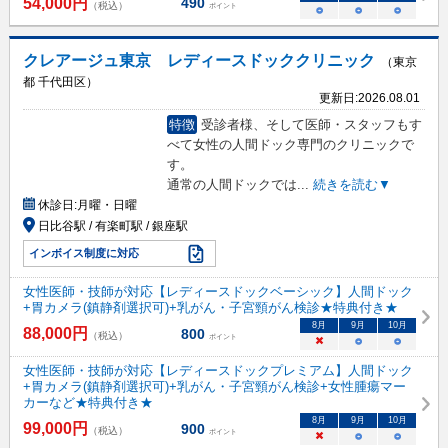
54,000
円
490
（税込）
ポイント
○
○
○
クレアージュ東京 レディースドッククリニック
（東京
都 千代田区）
更新日:
2026.08.01
特徴
受診者様、そして医師・スタッフもす
べて女性の人間ドック専門のクリニックで
す。
通常の人間ドックでは
...
続きを読む▼
休診日:
月曜・日曜
日比谷駅 / 有楽町駅 / 銀座駅
インボイス制度に対応
女性医師・技師が対応【レディースドックベーシック】人間ドック
+胃カメラ(鎮静剤選択可)+乳がん・子宮頸がん検診★特典付き★
8
月
9
月
10
月
88,000
円
800
（税込）
ポイント
×
○
○
女性医師・技師が対応【レディースドックプレミアム】人間ドック
+胃カメラ(鎮静剤選択可)+乳がん・子宮頸がん検診+女性腫瘍マー
カーなど★特典付き★
8
月
9
月
10
月
99,000
円
900
（税込）
ポイント
×
○
○