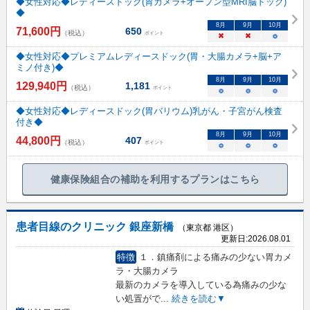
◆女性対応◆レディースドック(胃カメラ+オープン型MRI脳ドック)
◆
8
月
9
月
10
月
71,600
円
650
（税込）
ポイント
×
×
○
◆女性対応◆プレミアムレディースドック(胃・大腸カメラ+脳+ア
ミノ付き)◆
8
月
9
月
10
月
129,940
円
1,181
（税込）
ポイント
○
○
○
◆女性対応◆レディースドック(胃バリウム)乳がん・子宮がん検査
付き◆
8
月
9
月
10
月
44,800
円
407
（税込）
ポイント
○
○
○
健康保険組合の補助を利用するプランはこちら
患者目線のクリニック 銀座新橋
（東京都 港区）
更新日:
2026.08.01
特徴
１．鎮痛剤による痛みの少ない胃カメ
ラ・大腸カメラ
最新のカメラを導入している為痛みの少な
い処置がで
...
続きを読む▼