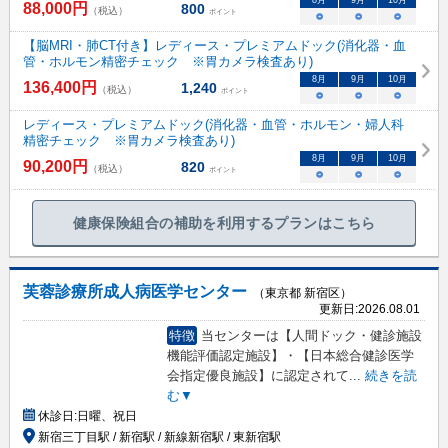
88,000
円
800
（税込）
ポイント
○
○
○
【脳MRI・肺CT付き】レディース・プレミアムドック(消化器・血
管・ホルモン精密チェック ※胃カメラ検査あり)
8
月
9
月
10
月
136,400
円
1,240
（税込）
ポイント
○
○
○
レディース・プレミアムドック(消化器・血管・ホルモン・婦人科
精密チェック ※胃カメラ検査あり)
8
月
9
月
10
月
90,200
円
820
（税込）
ポイント
○
○
○
健康保険組合の補助を利用するプランはこちら
芙蓉診療所成人病医学センター
（東京都 新宿区）
更新日:
2026.08.01
特徴
当センターは【人間ドック・健診施設
機能評価認定施設】・【日本総合健診医学
会指定優良施設】に認定されて
...
続きを読
む▼
休診日:
日曜、祝日
新宿三丁目駅 / 新宿駅 / 新線新宿駅 / 東新宿駅