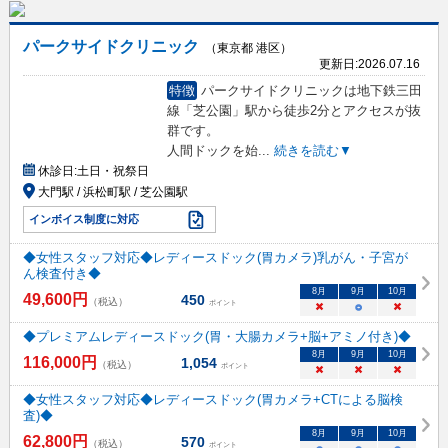
パークサイドクリニック
（東京都 港区）
更新日:
2026.07.16
特徴
パークサイドクリニックは地下鉄三田
線「芝公園」駅から徒歩2分とアクセスが抜
群です。
人間ドックを始
...
続きを読む▼
休診日:
土日・祝祭日
大門駅 / 浜松町駅 / 芝公園駅
インボイス制度に対応
◆女性スタッフ対応◆レディースドック(胃カメラ)乳がん・子宮が
ん検査付き◆
8
月
9
月
10
月
49,600
円
450
（税込）
ポイント
×
○
×
◆プレミアムレディースドック(胃・大腸カメラ+脳+アミノ付き)◆
8
月
9
月
10
月
116,000
円
1,054
（税込）
ポイント
×
×
×
◆女性スタッフ対応◆レディースドック(胃カメラ+CTによる脳検
査)◆
8
月
9
月
10
月
62,800
円
570
（税込）
ポイント