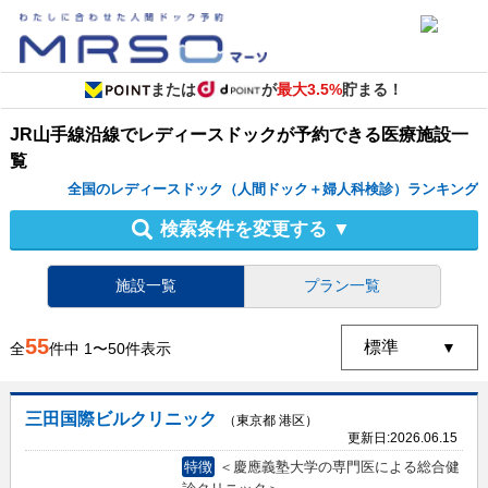
または
が
最大3.5%
貯まる！
JR山手線沿線
で
レディースドック
が予約できる
医療施設
一
覧
全国のレディースドック（人間ドック＋婦人科検診）ランキング
検索条件を変更する
▼
施設一覧
プラン一覧
55
全
件中
1
〜
50
件表示
三田国際ビルクリニック
（東京都 港区）
更新日:
2026.06.15
特徴
＜慶應義塾大学の専門医による総合健