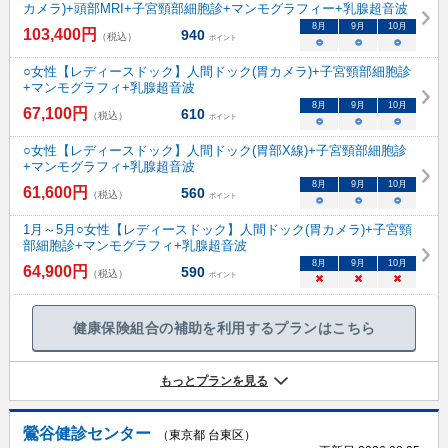
カメラ)+頭部MRI+子宮頸部細胞診+マンモグラフィー+乳腺超音波
8
月
9
月
10
月
103,400
円
940
（税込）
ポイント
○
○
○
○女性【レディースドック】人間ドック(胃カメラ)+子宮頸部細胞診
+マンモグラフィ+乳腺超音波
8
月
9
月
10
月
67,100
円
610
（税込）
ポイント
○
○
○
○女性【レディースドック】人間ドック(胃部X線)+子宮頸部細胞診
+マンモグラフィ+乳腺超音波
8
月
9
月
10
月
61,600
円
560
（税込）
ポイント
○
○
○
1月～5月○女性【レディースドック】人間ドック(胃カメラ)+子宮頸
部細胞診+マンモグラフィ+乳腺超音波
8
月
9
月
10
月
64,900
円
590
（税込）
ポイント
×
×
×
健康保険組合の補助を利用するプランはこちら
もっとプランを見る
鶯谷健診センター
（東京都 台東区）