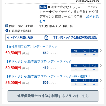
更新日:
2026.08.05
特徴
◆健康で豊かなくらしの、一生のパー
トナー◆グッドデザイン賞を受賞した空間
デザインと接遇サービスで年間
...
続きを読
む▼
休診日:
第2・4土曜（一部変更日あり）／日曜／祝日
日暮里駅 / 鶯谷駅
インボイス制度に対応
日本人間ドック学会機能評価認定施設
【女性専用フロア】レディースドック
8
月
9
月
10
月
60,500
円
550
（税込）
ポイント
○
○
○
【初ドック】-女性専用フロア-レディースドック
8
月
9
月
10
月
50,500
円
459
（税込）
ポイント
○
○
○
【初ドック】-女性専用フロア-レディースドック+肺・腹部CT
8
月
9
月
10
月
56,000
円
509
（税込）
ポイント
○
○
○
健康保険組合の補助を利用するプランはこちら