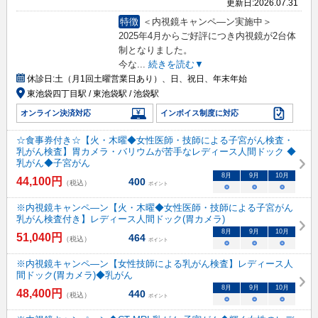
更新日:
2026.07.31
特徴
＜内視鏡キャンペ―ン実施中＞
2025年4月からご好評につき内視鏡が2台体
制となりました。
今な
...
続きを読む▼
休診日:
土（月1回土曜営業日あり）、日、祝日、年末年始
東池袋四丁目駅 / 東池袋駅 / 池袋駅
オンライン決済対応
インボイス制度に対応
☆食事券付き☆【火・木曜◆女性医師・技師による子宮がん検査・
乳がん検査】胃カメラ・バリウムが苦手なレディース人間ドック ◆
乳がん◆子宮がん
8
月
9
月
10
月
44,100
円
400
（税込）
ポイント
○
○
○
※内視鏡キャンペ―ン【火・木曜◆女性医師・技師による子宮がん
乳がん検査付き】レディース人間ドック(胃カメラ)
8
月
9
月
10
月
51,040
円
464
（税込）
ポイント
○
○
○
※内視鏡キャンペ―ン【女性技師による乳がん検査】レディース人
間ドック(胃カメラ)◆乳がん
8
月
9
月
10
月
48,400
円
440
（税込）
ポイント
○
○
○