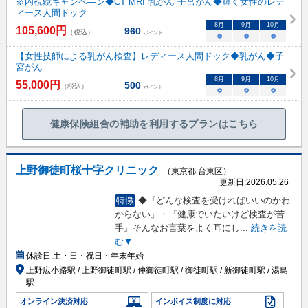
※内視鏡キャンペ―ン◆CT MRI 乳がん 子宮がん◆輝く女性のレデ
ィース人間ドック
8
月
9
月
10
月
105,600
円
960
（税込）
ポイント
○
○
○
【女性技師による乳がん検査】レディース人間ドック◆乳がん◆子
宮がん
8
月
9
月
10
月
55,000
円
500
（税込）
ポイント
○
○
○
健康保険組合の補助を利用するプランはこちら
上野御徒町桜十字クリニック
（東京都 台東区）
更新日:
2026.05.26
特徴
◆『どんな検査を受ければいいのかわ
からない』・『健康でいたいけど検査が苦
手』そんなお言葉をよく耳にし
...
続きを読
む▼
休診日:
土・日・祝日・年末年始
上野広小路駅 / 上野御徒町駅 / 仲御徒町駅 / 御徒町駅 / 新御徒町駅 / 湯島
駅
オンライン決済対応
インボイス制度に対応