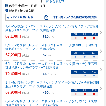
【
...
続きを読む▼
休診日:
土曜PM、日曜、祝日
新宿駅 / 新線新宿駅
インボイス制度に対応
日本人間ドック学会機能評価認定施設
1月～5月受診【レディースドック】人間ドック(胃カメラ)+子宮頸部
細胞診+マンモグラフィ+乳腺超音波
8
月
9
月
10
月
67,100
円
610
（税込）
ポイント
×
×
×
6月～12月受診【レディースドック】人間ドック(胃ABC)+子宮頸部
細胞診+マンモグラフィ+乳腺超音波
8
月
9
月
10
月
57,200
円
520
（税込）
ポイント
○
○
○
6月～12月受診【レディースドック】人間ドック(胃カメラ)+子宮頸
部細胞診+マンモグラフィ+乳腺超音波
8
月
9
月
10
月
70,400
円
640
（税込）
ポイント
○
○
○
1月～5月受診【レディースドック】人間ドック(胃ABC)+子宮頸部細
胞診+マンモグラフィ+乳腺超音波
8
月
9
月
10
月
53,900
円
490
（税込）
ポイント
×
×
×
6月～12月受診【レディースドック】人間ドック(バリウム)+子宮頸
部細胞診+マンモグラフィ+乳腺超音波