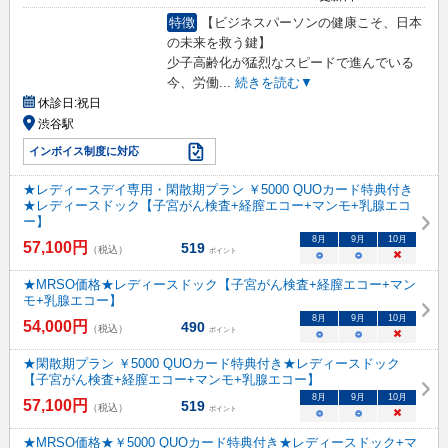
特徴
【ビジネスパーソンの健康こそ、日本
の未来を救う鍵】
少子高齢化が猛烈なスピードで進んでいる
今、労働
...
続きを読む▼
休診日:
祝日
渋谷駅
インボイス制度に対応
★レディースデイ専用・閑散期プラン ￥5000 QUOカード特典付き
★レディースドック【子宮がん検査+経膣エコー+マンモ+乳腺エコ
ー】
8
月
9
月
10
月
57,100
円
519
（税込）
ポイント
○
○
×
★MRSO価格★レディースドック【子宮がん検査+経膣エコー+マン
モ+乳腺エコー】
8
月
9
月
10
月
54,000
円
490
（税込）
ポイント
○
○
×
★閑散期プラン ￥5000 QUOカード特典付き★レディースドック
【子宮がん検査+経膣エコー+マンモ+乳腺エコー】
8
月
9
月
10
月
57,100
円
519
（税込）
ポイント
○
○
×
★MRSO価格★￥5000 QUOカード特典付き★レディースドック+マ