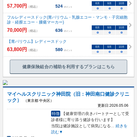
8
月
9
月
10
月
57,700
円
524
（税込）
ポイント
○
○
○
フルレディースドック(胃バリウム・乳腺エコー・マンモ・子宮細胞
診・経膣エコー・腫瘍マーカー)
8
月
9
月
10
月
70,000
円
636
（税込）
ポイント
○
○
○
【胃バリウム】レディースドック
8
月
9
月
10
月
63,800
円
580
（税込）
ポイント
○
○
○
健康保険組合の補助を利用するプランはこちら
マイヘルスクリニック神田院（旧：神田南口健診クリニ
ック）
（東京都 中央区）
更新日:
2026.05.06
特徴
【健康管理の良きパートナーとして受
診者様に寄り添う健診を行います】
当院は健診施設として病気になる
...
続きを
読む▼