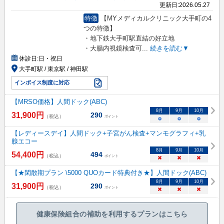
更新日:
2026.05.27
特徴
【MYメディカルクリニック大手町の4
つの特徴】
・地下鉄大手町駅直結の好立地
・大腸内視鏡検査可
...
続きを読む▼
休診日:
日・祝日
大手町駅 / 東京駅 / 神田駅
インボイス制度に対応
【MRSO価格】人間ドック(ABC)
8
月
9
月
10
月
31,900
円
290
（税込）
ポイント
○
○
○
【レディースデイ】人間ドック+子宮がん検査+マンモグラフィ+乳
腺エコー
8
月
9
月
10
月
54,400
円
494
（税込）
ポイント
×
×
×
【★閑散期プラン \5000 QUOカード特典付き★】人間ドック(ABC)
8
月
9
月
10
月
31,900
円
290
（税込）
ポイント
×
×
×
健康保険組合の補助を利用するプランはこちら