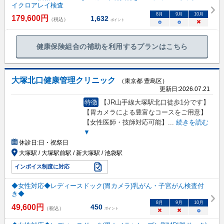
イクロアレイ検査
8
月
9
月
10
月
179,600
円
1,632
（税込）
ポイント
○
○
×
健康保険組合の補助を利用するプランはこちら
大塚北口健康管理クリニック
（東京都 豊島区）
更新日:
2026.07.21
特徴
【JR山手線大塚駅北口徒歩1分です】
【胃カメラによる豊富なコースをご用意】
【女性医師・技師対応可能】
...
続きを読む
▼
休診日:
日・祝祭日
大塚駅 / 大塚駅前駅 / 新大塚駅 / 池袋駅
インボイス制度に対応
◆女性対応◆レディースドック(胃カメラ)乳がん・子宮がん検査付
き◆
8
月
9
月
10
月
49,600
円
450
（税込）
ポイント
×
×
○