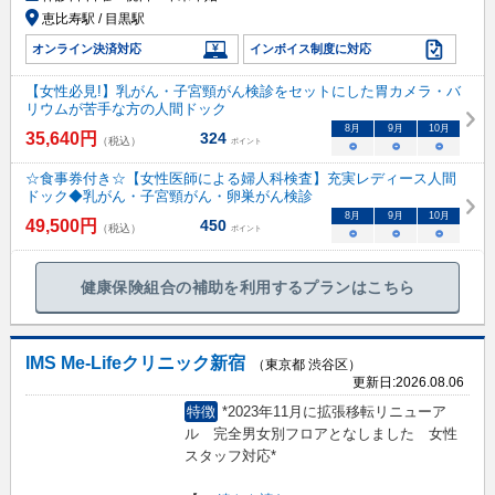
恵比寿駅 / 目黒駅
オンライン決済対応
インボイス制度に対応
【女性必見!】乳がん・子宮頸がん検診をセットにした胃カメラ・バ
リウムが苦手な方の人間ドック
8
月
9
月
10
月
35,640
円
324
（税込）
ポイント
○
○
○
☆食事券付き☆【女性医師による婦人科検査】充実レディース人間
ドック◆乳がん・子宮頸がん・卵巣がん検診
8
月
9
月
10
月
49,500
円
450
（税込）
ポイント
○
○
○
健康保険組合の補助を利用するプランはこちら
IMS Me-Lifeクリニック新宿
（東京都 渋谷区）
更新日:
2026.08.06
特徴
*2023年11月に拡張移転リニューア
ル 完全男女別フロアとなしました 女性
スタッフ対応*