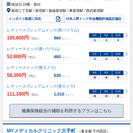
休診日:
日曜・祝日
新宿三丁目駅 / 新宿駅 / 新線新宿駅 / 東新宿駅 / 西武新宿駅
インボイス制度に対応
日本人間ドック学会機能評価認定施設
レディースプレミアムドック(胃バリウム)
8
月
9
月
10
月
105,600
円
960
（税込）
ポイント
○
○
○
レディースドック(胃バリウム)
8
月
9
月
10
月
52,800
円
480
（税込）
ポイント
○
○
○
レディースドック(胃カメラ)
8
月
9
月
10
月
58,300
円
530
（税込）
ポイント
×
×
×
レディースプレミアムドック(胃カメラ)
8
月
9
月
10
月
111,100
円
1,010
（税込）
ポイント
×
×
×
健康保険組合の補助を利用するプランはこちら
MYメディカルクリニック大手町
（東京都 千代田区）