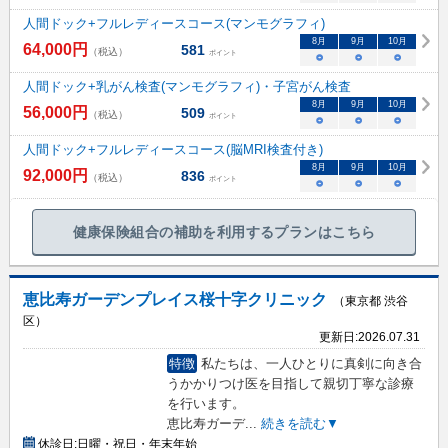
人間ドック+フルレディースコース(マンモグラフィ)
8
月
9
月
10
月
64,000
円
581
（税込）
ポイント
○
○
○
人間ドック+乳がん検査(マンモグラフィ)・子宮がん検査
8
月
9
月
10
月
56,000
円
509
（税込）
ポイント
○
○
○
人間ドック+フルレディースコース(脳MRI検査付き)
8
月
9
月
10
月
92,000
円
836
（税込）
ポイント
○
○
○
健康保険組合の補助を利用するプランはこちら
恵比寿ガーデンプレイス桜十字クリニック
（東京都 渋谷
区）
更新日:
2026.07.31
特徴
私たちは、一人ひとりに真剣に向き合
うかかりつけ医を目指して親切丁寧な診療
を行います。
恵比寿ガーデ
...
続きを読む▼
休診日:
日曜・祝日・年末年始