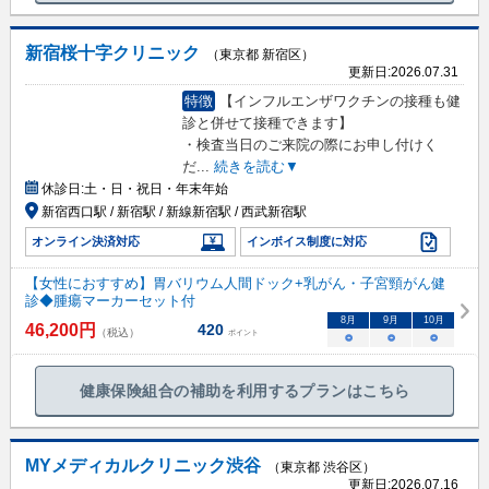
新宿桜十字クリニック
（東京都 新宿区）
更新日:
2026.07.31
特徴
【インフルエンザワクチンの接種も健
診と併せて接種できます】
・検査当日のご来院の際にお申し付けく
だ
...
続きを読む▼
休診日:
土・日・祝日・年末年始
新宿西口駅 / 新宿駅 / 新線新宿駅 / 西武新宿駅
オンライン決済対応
インボイス制度に対応
【女性におすすめ】胃バリウム人間ドック+乳がん・子宮頸がん健
診◆腫瘍マーカーセット付
8
月
9
月
10
月
46,200
円
420
（税込）
ポイント
○
○
○
健康保険組合の補助を利用するプランはこちら
MYメディカルクリニック渋谷
（東京都 渋谷区）
更新日:
2026.07.16