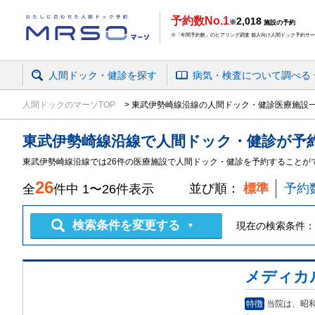
予約数No.1
2,018
※
施設の予約
※「年間予約数」のヒアリング調査 個人向け人間ドック予約サービ
人間ドック・健診を探す
病気・検査
について
調べる
人間ドックのマーソTOP
東武伊勢崎線沿線の人間ドック・健診医療施設
東武伊勢崎線沿線
で
人間ドック・健診
が予
東武伊勢崎線沿線では26件の医療施設で人間ドック・健診を予約することが
26
並び順：
標準
予約
全
件中
1
〜
26
件表示
検索条件を変更する
現在の検索条件：
▼
メディカ
特徴
当院は、昭