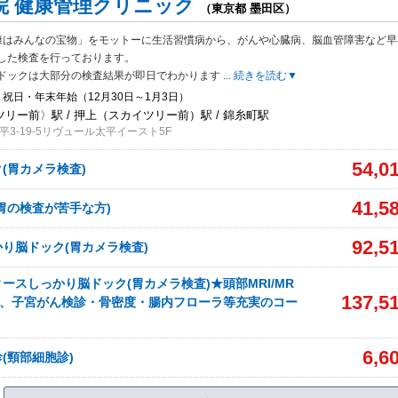
院 健康管理クリニック
（東京都 墨田区）
康はみんなの宝物」をモットーに生活習慣病から、がんや心臓病、脳血管障害など早
した検査を行っております。
ドックは大部分の検査結果が即日でわかります
...
続きを読む▼
祝日・年末年始（12月30日～1月3日）
リー前〉駅 / 押上（スカイツリー前）駅 / 錦糸町駅
3-19-5リヴュール太平イースト5F
54,0
(胃カメラ検査)
41,5
胃の検査が苦手な方)
92,5
り脳ドック(胃カメラ検査)
ースしっかり脳ドック(胃カメラ検査)★頭部MRI/MR
137,5
診、子宮がん検診・骨密度・腸内フローラ等充実のコー
6,6
(頸部細胞診)