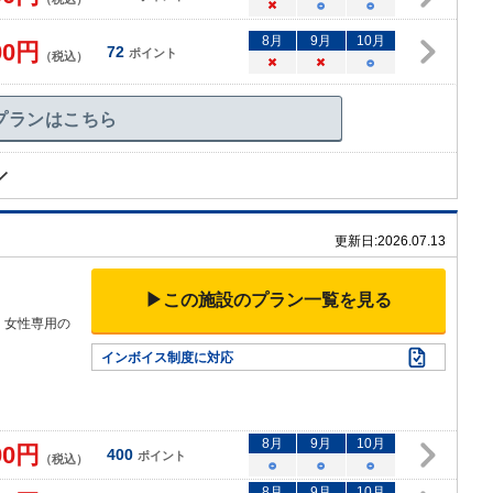
×
○
○
8
月
9
月
10
月
00
円
72
ポイント
（税込）
×
×
○
プランはこちら
更新日:
2026.07.13
▶この施設のプラン一覧を見る
、女性専用の
インボイス制度に対応
8
月
9
月
10
月
00
円
400
ポイント
（税込）
○
○
○
8
月
9
月
10
月