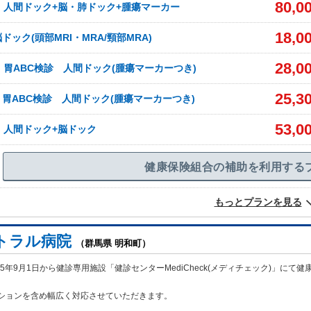
80,0
】人間ドック+脳・肺ドック+腫瘍マーカー
18,0
ック(頭部MRI・MRA/頸部MRA)
28,0
】胃ABC検診 人間ドック(腫瘍マーカーつき)
25,3
胃ABC検診 人間ドック(腫瘍マーカーつき)
53,0
】人間ドック+脳ドック
健康保険組合の補助を利用する
もっとプランを見る
トラル病院
（群馬県 明和町）
25年9月1日から健診専用施設「健診センターMediCheck(メディチェック)」にて健
。
ションを含め幅広く対応させていただきます。