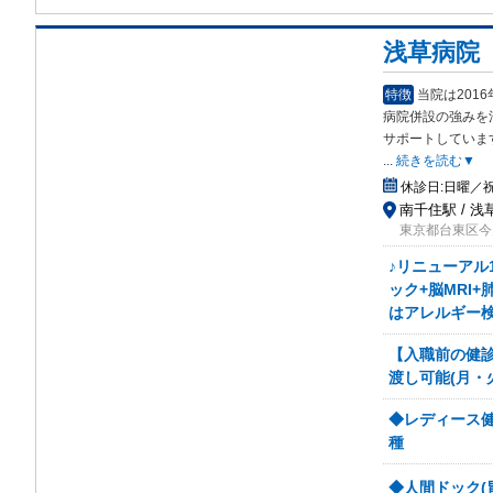
浅草病院
特徴
当院は201
病院併設の強みを
サポートしていま
...
続きを読む▼
休診日:
日曜／
南千住駅 / 浅
東京都台東区今戸2
♪リニューアル
ック+脳MRI
はアレルギー
【入職前の健
渡し可能(月・
◆レディース
種
◆人間ドック(