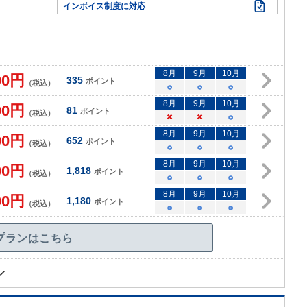
インボイス制度に対応
8
月
9
月
10
月
00
円
335
ポイント
（税込）
○
○
○
8
月
9
月
10
月
00
円
81
ポイント
（税込）
×
×
○
8
月
9
月
10
月
00
円
652
ポイント
（税込）
○
○
○
8
月
9
月
10
月
00
円
1,818
ポイント
（税込）
○
○
○
8
月
9
月
10
月
00
円
1,180
ポイント
（税込）
○
○
○
プランはこちら