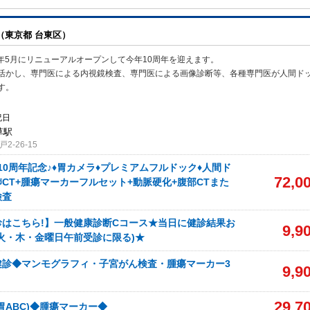
（東京都 台東区）
6年5月にリニューアルオープンして今年10周年を迎えます。
活かし、専
門医による内視鏡検査、専門医による画像診断等、各種専門医が人間ド
す。
祝日
草駅
-26-15
10周年記念♪♦胃カメラ♦プレミアムフルドック♦人間ド
72,0
+肺CT+腫瘍マーカーフルセット+動脈硬化+腹部CTまた
検査
診はこちら!】一般健康診断Cコース★当日に健診結果お
9,9
火・木・金曜日午前受診に限る)★
健診◆マンモグラフィ・子宮がん検査・腫瘍マーカー3
9,9
29,7
胃ABC)◆腫瘍マーカー◆