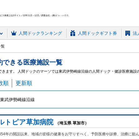
ス検索上位3サイト／22年11月～12月／調査会社：(株)ドゥ・ハウス
人間ドック
ランキング
人間ドックギフト券
法
一覧
約できる
医療施設
一覧
できます。 人間ドックのマーソでは東武伊勢崎線沿線の人間ドック・健診医療施設
数順
更新順
東武伊勢崎線沿線
ルトピア草加病院
（埼玉県 草加市）
和54年の開設以来、地域の皆様の健康をお守りすべく、予防医療や診療、治療に励