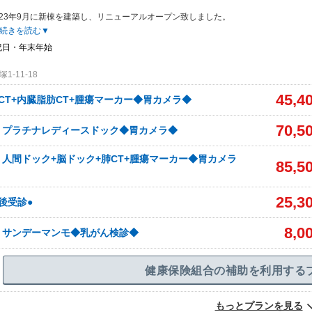
023年9月に新棟を建築し、リニューアルオープン致しました。
続きを読む▼
祝日・年末年始
-11-18
45,4
CT+内臓脂肪CT+腫瘍マーカー◆胃カメラ◆
70,5
】プラチナレディースドック◆胃カメラ◆
】人間ドック+脳ドック+肺CT+腫瘍マーカー◆胃カメラ
85,5
25,3
後受診●
8,0
】サンデーマンモ◆乳がん検診◆
健康保険組合の補助を利用する
もっとプランを見る