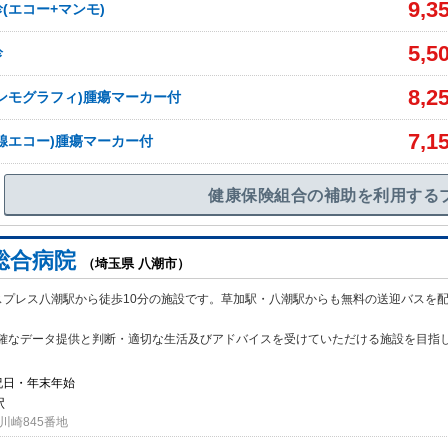
9,3
(エコー+マンモ)
5,5
診
8,2
ンモグラフィ)腫瘍マーカー付
7,1
腺エコー)腫瘍マーカー付
健康保険組合の補助を利用する
総合病院
（埼玉県 八潮市）
スプレス八潮駅から徒歩10分の施設です。草加駅・八潮駅からも無料の送迎バスを
確なデータ提供と判断・適切な生活及びアドバイスを受けていただける施設を目指
祝日・年末年始
駅
川崎845番地