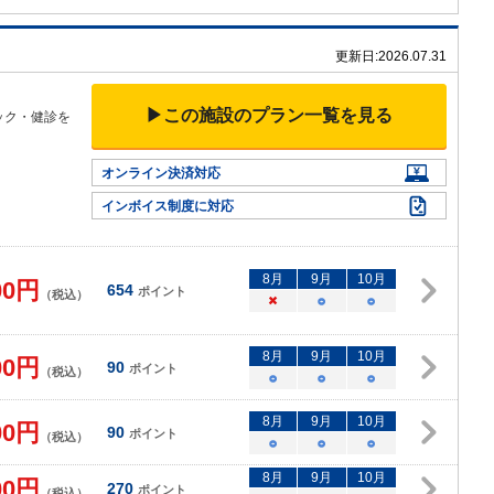
更新日:
2026.07.31
▶この施設のプラン一覧を見る
ック・健診を
オンライン決済対応
インボイス制度に対応
8
月
9
月
10
月
00
円
654
ポイント
（税込）
×
○
○
8
月
9
月
10
月
00
円
90
ポイント
（税込）
○
○
○
8
月
9
月
10
月
00
円
90
ポイント
（税込）
○
○
○
8
月
9
月
10
月
00
円
270
ポイント
（税込）