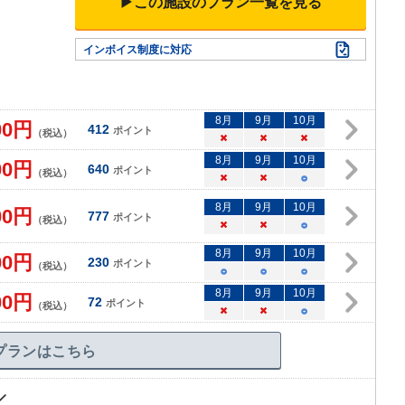
▶この施設のプラン一覧を見る
インボイス制度に対応
8
月
9
月
10
月
00
円
412
ポイント
（税込）
×
×
×
8
月
9
月
10
月
00
円
640
ポイント
（税込）
×
×
○
8
月
9
月
10
月
00
円
777
ポイント
（税込）
×
×
○
8
月
9
月
10
月
00
円
230
ポイント
（税込）
○
○
○
8
月
9
月
10
月
00
円
72
ポイント
（税込）
×
×
○
プランはこちら