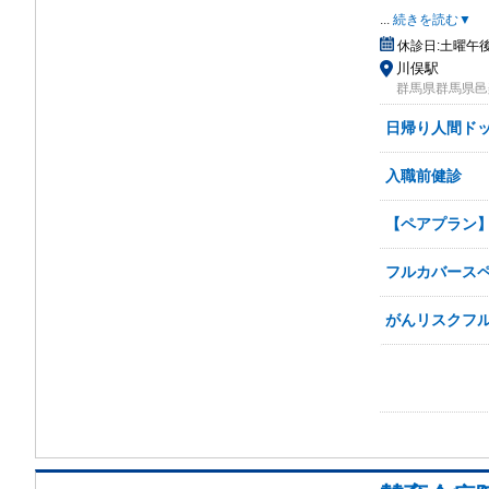
...
続きを読む▼
休診日:
土曜午後
川俣駅
群馬県群馬県邑
日帰り人間ド
入職前健診
【ペアプラン
フルカバース
がんリスクフ