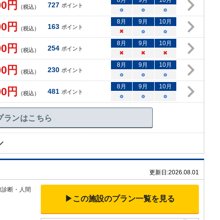
8
月
9
月
10
月
00
円
727
ポイント
（税込）
○
○
○
8
月
9
月
10
月
00
円
163
ポイント
（税込）
×
○
○
8
月
9
月
10
月
00
円
254
ポイント
（税込）
×
×
×
8
月
9
月
10
月
00
円
230
ポイント
（税込）
○
○
○
8
月
9
月
10
月
00
円
481
ポイント
（税込）
○
○
○
プランはこちら
更新日:
2026.08.01
康診断・人間
▶この施設のプラン一覧を見る