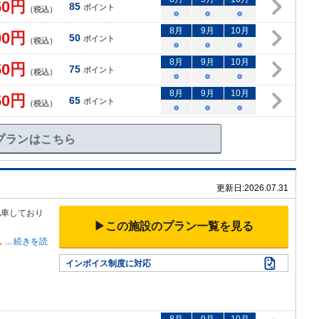
50
円
85
ポイント
（税込）
○
○
○
8
月
9
月
10
月
00
円
50
ポイント
（税込）
○
○
○
8
月
9
月
10
月
50
円
75
ポイント
（税込）
○
○
○
8
月
9
月
10
月
50
円
65
ポイント
（税込）
○
○
○
プランはこちら
更新日:
2026.07.31
配車しており
▶この施設のプラン一覧を見る
し
...
続きを読
インボイス制度に対応