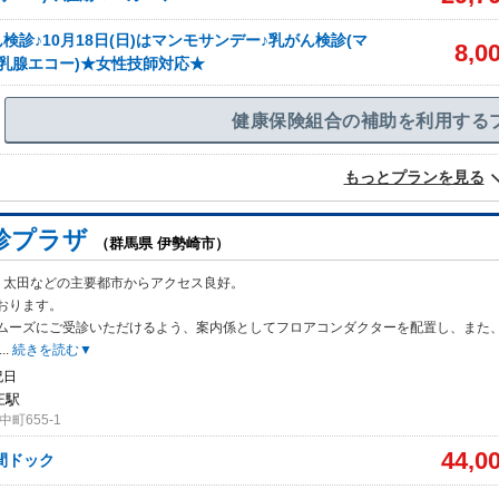
検診♪10月18日(日)はマンモサンデー♪乳がん検診(マ
8,0
乳腺エコー)★女性技師対応★
健康保険組合の補助を利用する
もっとプランを見る
診プラザ
（群馬県 伊勢崎市）
、太田などの主要都市からアクセス良好。
おります。
ム
ーズにご受診いただけるよう、案内係としてフロアコンダクターを配置し、また
...
続きを読む▼
祝日
庄駅
町655-1
44,0
間ドック