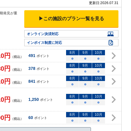
更新日:
2026.07.31
期発見が重
▶この施設のプラン一覧を見る
オンライン決済対応
インボイス制度に対応
8
月
9
月
10
月
10
円
491
ポイント
（税込）
○
○
○
8
月
9
月
10
月
80
円
378
ポイント
（税込）
○
○
○
8
月
9
月
10
月
10
円
841
ポイント
（税込）
○
○
○
8
月
9
月
10
月
10
円
1,250
ポイント
（税込）
○
○
○
8
月
9
月
10
月
00
円
60
ポイント
（税込）
○
○
○