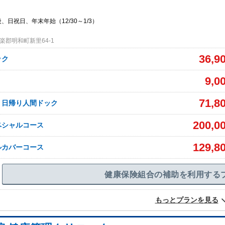
、日祝日、年末年始（12/30～1/3）
楽郡明和町新里64-1
36,9
ック
9,0
71,8
】日帰り人間ドック
200,0
ペシャルコース
129,8
ルカバーコース
健康保険組合の補助を利用する
もっとプランを見る