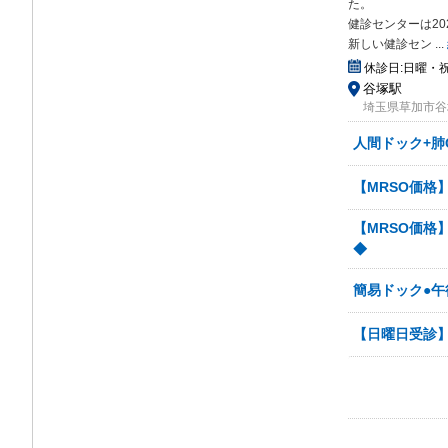
た
。
健診センターは2
新しい健診セン
...
休診日:
日曜・
谷塚駅
埼玉県草加市谷塚1
人間ドック+肺
【MRSO価格
【MRSO価格
◆
簡易ドック●午
【日曜日受診