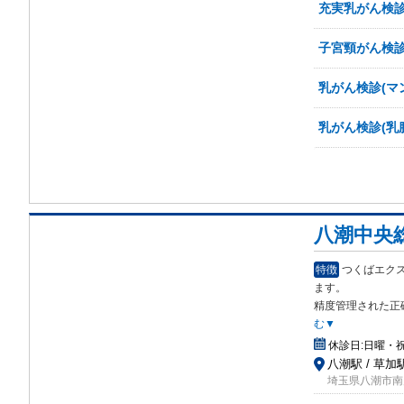
充実乳がん検診
子宮頸がん検
乳がん検診(マ
乳がん検診(乳
八潮中央
特徴
つくばエク
ま
す。
精度管理された正
む▼
休診日:
日曜・
八潮駅 / 草加
埼玉県八潮市南