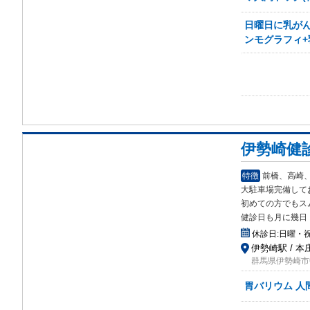
日曜日に乳がん
ンモグラフィ+
伊勢崎健
特徴
前橋、高崎
大駐車場完備して
初めての方でもス
健診日も月に幾日
休診日:
日曜・
伊勢崎駅 / 本
群馬県伊勢崎市中
胃バリウム 人