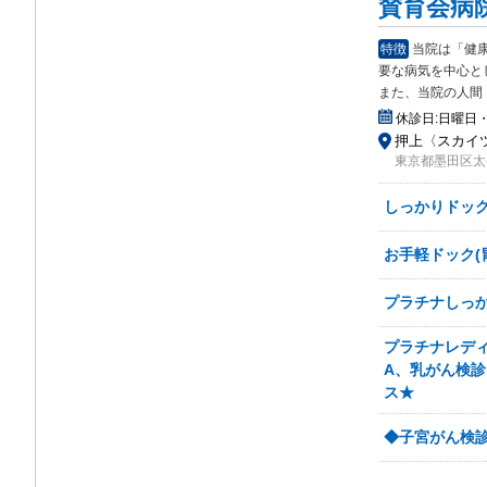
賛育会病
特徴
当院は「健
要な
病気を中心と
また、当院の人間
休診日:
日曜日・
押上〈スカイツ
東京都墨田区太平
しっかりドック
お手軽ドック(
プラチナしっか
プラチナレディ
A、乳がん検
ス★
◆子宮がん検診